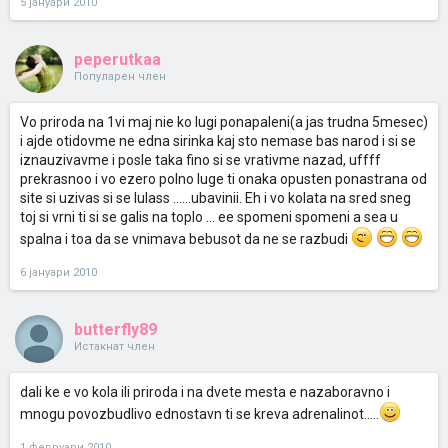
5 јануари 2010
peperutkaa
Популарен член
Vo priroda na 1vi maj nie ko lugi ponapaleni(a jas trudna 5mesec)
i ajde otidovme ne edna sirinka kaj sto nemase bas narod i si se
iznauzivavme i posle taka fino si se vrativme nazad, uffff
prekrasnoo i vo ezero polno luge ti onaka opusten ponastrana od
site si uzivas si se lulass ......ubavinii. Eh i vo kolata na sred sneg
toj si vrni ti si se galis na toplo ... ee spomeni spomeni a sea u
spalna i toa da se vnimava bebusot da ne se razbudi
6 јануари 2010
butterfly89
Истакнат член
dali ke e vo kola ili priroda i na dvete mesta e nazaboravno i
mnogu povozbudlivo ednostavn ti se kreva adrenalinot.....
1 февруари 2010