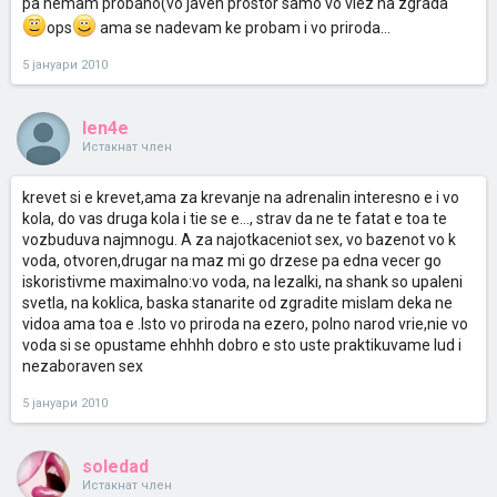
pa nemam probano(vo javen prostor samo vo vlez na zgrada
ops
ama se nadevam ke probam i vo priroda...
5 јануари 2010
len4e
Истакнат член
krevet si e krevet,ama za krevanje na adrenalin interesno e i vo
kola, do vas druga kola i tie se e..., strav da ne te fatat e toa te
vozbuduva najmnogu. A za najotkaceniot sex, vo bazenot vo k
voda, otvoren,drugar na maz mi go drzese pa edna vecer go
iskoristivme maximalno:vo voda, na lezalki, na shank so upaleni
svetla, na koklica, baska stanarite od zgradite mislam deka ne
vidoa ama toa e .Isto vo priroda na ezero, polno narod vrie,nie vo
voda si se opustame ehhhh dobro e sto uste praktikuvame lud i
nezaboraven sex
5 јануари 2010
soledad
Истакнат член