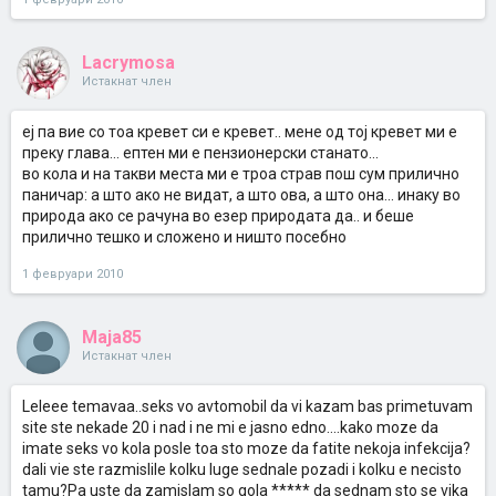
Lacrymosa
Истакнат член
еј па вие со тоа кревет си е кревет.. мене од тој кревет ми е
преку глава... ептен ми е пензионерски станато...
во кола и на такви места ми е троа страв пош сум прилично
паничар: а што ако не видат, а што ова, а што она... инаку во
природа ако се рачуна во езер природата да.. и беше
прилично тешко и сложено и ништо посебно
1 февруари 2010
Maja85
Истакнат член
Leleee temavaa..seks vo avtomobil da vi kazam bas primetuvam
site ste nekade 20 i nad i ne mi e jasno edno....kako moze da
imate seks vo kola posle toa sto moze da fatite nekoja infekcija?
dali vie ste razmislile kolku luge sednale pozadi i kolku e necisto
tamu?Pa uste da zamislam so gola ***** da sednam sto se vika