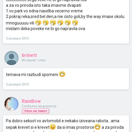
a za vo priroda isto taka imavme dvapati:
1.vo park vo edna naselba vecerno vreme
2.pokraj reka,sred bel den,a nie cisto goli,by the way imase okolu
mnoguuuuu vili
mislam deka poveke ne bi go napravila ova
5 јануари 2010
brinett
Истакнат член
temava mi razbudi spomeni
5 јануари 2010
RainBow
Глобален модератор
Член на тимот
Pa dobro seksot vo avtomobil e nekako iziveana rabota...ama
sepak krevet si e krevet
da si imas prostorce
a za priroda