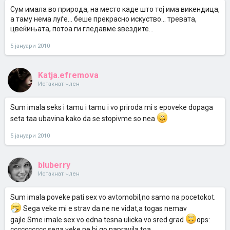
Сум имала во природа, на место каде што тој има викендица,
а таму нема луѓе... беше прекрасно искуство... тревата,
цвеќињата, потоа ги гледавме ѕвездите...
5 јануари 2010
Katja.efremova
Истакнат член
Sum imala seks i tamu i tamu i vo priroda mi s epoveke dopaga
seta taa ubavina kako da se stopivme so nea
5 јануари 2010
bluberry
Истакнат член
Sum imala poveke pati sex vo avtomobil,no samo na pocetokot.
Sega veke mi e strav da ne ne vidat,a togas nemav
gajle.Sme imale sex vo edna tesna ulicka vo sred grad
ops:
cccccccccc sega veke ne bi go napravila toa