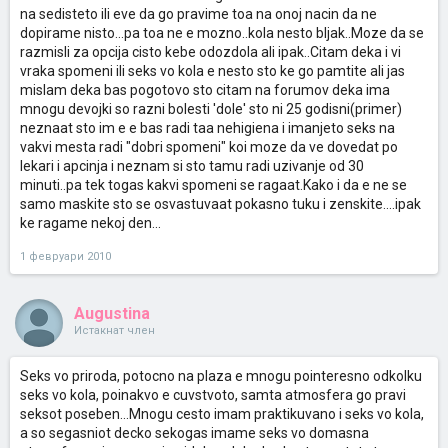
na sedisteto ili eve da go pravime toa na onoj nacin da ne
dopirame nisto...pa toa ne e mozno..kola nesto bljak..Moze da se
razmisli za opcija cisto kebe odozdola ali ipak..Citam deka i vi
vraka spomeni ili seks vo kola e nesto sto ke go pamtite ali jas
mislam deka bas pogotovo sto citam na forumov deka ima
mnogu devojki so razni bolesti 'dole' sto ni 25 godisni(primer)
neznaat sto im e e bas radi taa nehigiena i imanjeto seks na
vakvi mesta radi "dobri spomeni" koi moze da ve dovedat po
lekari i apcinja i neznam si sto tamu radi uzivanje od 30
minuti..pa tek togas kakvi spomeni se ragaat.Kako i da e ne se
samo maskite sto se osvastuvaat pokasno tuku i zenskite....ipak
ke ragame nekoj den...
1 февруари 2010
Augustina
Истакнат член
Seks vo priroda, potocno na plaza e mnogu pointeresno odkolku
seks vo kola, poinakvo e cuvstvoto, samta atmosfera go pravi
seksot poseben...Mnogu cesto imam praktikuvano i seks vo kola,
a so segasniot decko sekogas imame seks vo domasna