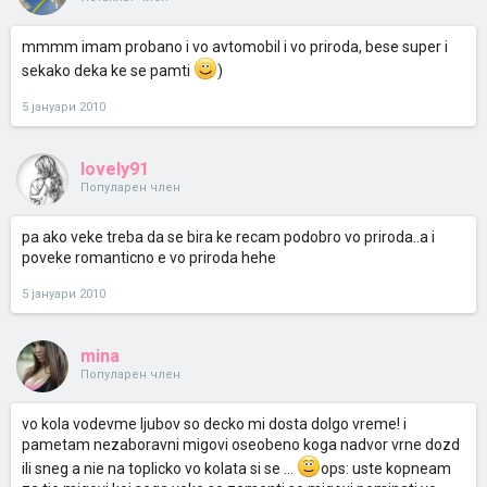
mmmm imam probano i vo avtomobil i vo priroda, bese super i
sekako deka ke se pamti
)
5 јануари 2010
lovely91
Популарен член
pa ako veke treba da se bira ke recam podobro vo priroda..a i
poveke romanticno e vo priroda hehe
5 јануари 2010
mina
Популарен член
vo kola vodevme ljubov so decko mi dosta dolgo vreme! i
pametam nezaboravni migovi oseobeno koga nadvor vrne dozd
ili sneg a nie na toplicko vo kolata si se ...
ops: uste kopneam