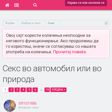
Најави се или зачлени се
Форум
Љубов и секс
Секс
Овој сајт користи колачиња неопходни за
неговото функционирање. Ако продолжиш да
го користиш, значи се согласуваш со нашата
употреба на колачиња.
Прочитај повеќе.
Секс во автомобил или во
природа
1
2
3
4
5
6
→
15
СЛЕДНА >
09101986
Истакнат член