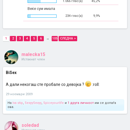
1.066 глас(а)
45,2%
Веќе сум имала
234 глас(а)
9,9%
1
2
3
4
5
6
→
105
СЛЕДНА >
malecka15
Истакнат член
BiSex
А дали некогаш сте пробале со девојка ?
:roll:
29 ноември 2009
На
Iva stip
,
SexyySexyy
,
Spiceyourlife
и
1 друга личност
им се допаѓа
ова.
soledad