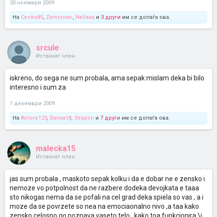
30 ноември 2009
На
Cecko85
,
Zamrzivac
,
Nellaaa
и
3 други
им се допаѓа ова.
srcule
Истакнат член
iskreno, do sega ne sum probala, ama sepak mislam deka bi bilo
interesno i sum za
1 декември 2009
На
Amore123
,
Đanaa18
,
Strapon
и
7 други
им се допаѓа ова.
malecka15
Истакнат член
jas sum probala , maskoto sepak kolku i da e dobar ne e zensko i
nemoze vo potpolnost da ne razbere dodeka devojkata e taaa
sto nikogas nema da se pofali na cel grad deka spiela so vas , a i
moze da se povrzete so nea na emociaonalno nivo ,a taa kako
zensko celosno go poznava vaseto telo , kako toa funkcionira \i