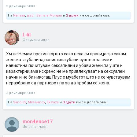
3 декември 2009
На
Nellaaa
,
jasbi
,
Samara Morgan
и
2 други
им се допаѓа ова.
Lilit
Форумски идол
Хм не!Немам против кој што сака нека си прави,јас ја сакам
женската убавина,навистина убави суштества сме и
навистина почитувам сексапилни и убави жени,па уште и
карактерни,ама искрено не ме привлекуваат на сексуален
начин и не би никогаш.Плус е муабетот што не се чувствувам
неразбрано од партнерот па за да пробам со жена.
3 декември 2009
На
Sanci92
,
Mileivanov
,
Ekstaza
и
3 други
им се допаѓа ова.
mon4ence17
Истакнат член