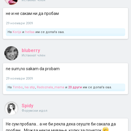
Истакнат член
не и не сакам ни да пробам
29 ноември 2009
На
Korija
и
hellaa
им се допаѓа ова.
bluberry
Истакнат член
ne sum,no sakam da probam
29 ноември 2009
На
Timbo
,
Iva stip
,
Radoznala_mama
и
20 други
им се допаѓа ова.
Spidy
Форумски идол
Не сум пробала... а не би рекла дека сеуште би сакала да
пробам... Можда некое мување, колку за почеток