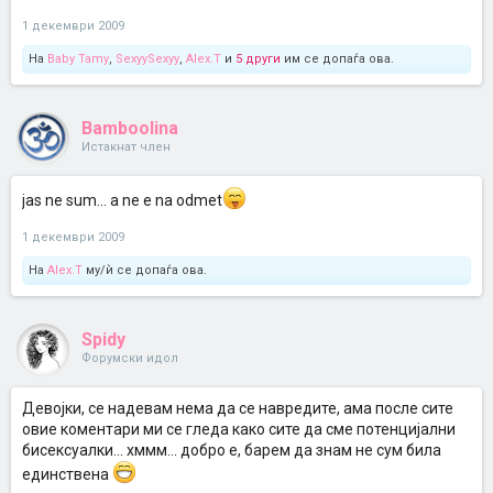
1 декември 2009
На
Baby Tamy
,
SexyySexyy
,
Alex.T
и
5 други
им се допаѓа ова.
Bamboolina
Истакнат член
jas ne sum... a ne e na odmet
1 декември 2009
На
Alex.T
му/ѝ се допаѓа ова.
Spidy
Форумски идол
Девојки, се надевам нема да се навредите, ама после сите
овие коментари ми се гледа како сите да сме потенцијални
бисексуалки... хммм... добро е, барем да знам не сум била
единствена