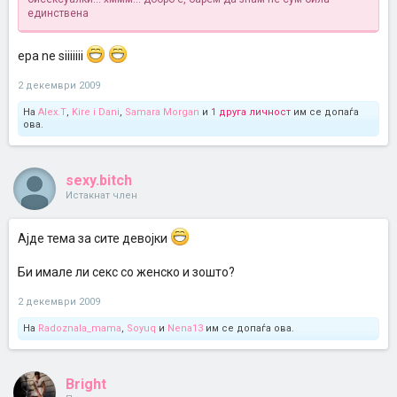
единствена
epa ne siiiiiii
2 декември 2009
На
Alex.T
,
Kire i Dani
,
Samara Morgan
и
1 друга личност
им се допаѓа
ова.
sexy.bitch
Истакнат член
Ајде тема за сите девојки
Би имале ли секс со женско и зошто?
2 декември 2009
На
Radoznala_mama
,
Soyuq
и
Nena13
им се допаѓа ова.
Bright