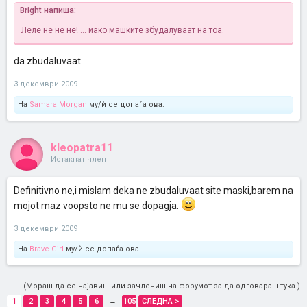
Bright напиша:
Леле не не не! ... иако машките збудалуваат на тоа.
da zbudaluvaat
3 декември 2009
На
Samara Morgan
му/ѝ се допаѓа ова.
kleopatra11
Истакнат член
Definitivno ne,i mislam deka ne zbudaluvaat site maski,barem na
mojot maz voopsto ne mu se dopagja.
3 декември 2009
На
Brave.Girl
му/ѝ се допаѓа ова.
(Мораш да се најавиш или зачлениш на форумот за да одговараш тука.)
1
2
3
4
5
6
→
105
СЛЕДНА >