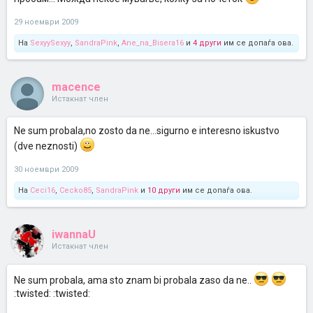
29 ноември 2009
На
SexyySexyy
,
SandraPink
,
Ane_na_Bisera16
и
4 други
им се допаѓа ова.
macence
Истакнат член
Ne sum probala,no zosto da ne...sigurno e interesno iskustvo
(dve neznosti)
30 ноември 2009
На
Ceci16
,
Cecko85
,
SandraPink
и
10 други
им се допаѓа ова.
iwannaU
Истакнат член
Ne sum probala, ama sto znam bi probala zaso da ne..
:twisted: :twisted: