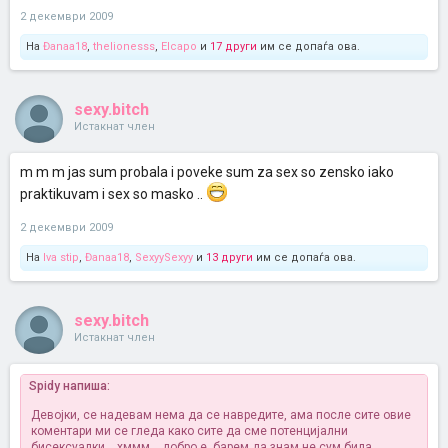
2 декември 2009
На
Đanaa18
,
thelionesss
,
Elcapo
и
17 други
им се допаѓа ова.
sexy.bitch
Истакнат член
m m m jas sum probala i poveke sum za sex so zensko iako
praktikuvam i sex so masko ..
2 декември 2009
На
Iva stip
,
Đanaa18
,
SexyySexyy
и
13 други
им се допаѓа ова.
sexy.bitch
Истакнат член
Spidy напиша:
Девојки, се надевам нема да се навредите, ама после сите овие
коментари ми се гледа како сите да сме потенцијални
бисексуалки... хммм... добро е, барем да знам не сум била