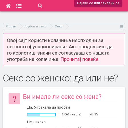
Најави се или зачлени се
Форум
Љубов и секс
Секс
Овој сајт користи колачиња неопходни за
неговото функционирање. Ако продолжиш да
го користиш, значи се согласуваш со нашата
употреба на колачиња.
Прочитај повеќе.
Секс со женско: да или не?
?
Би имале ли секс со жена?
Да, би сакала да пробам
1.061 глас(а)
44,9%
Не, никако