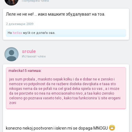
Популарен член
Леле не не не! ... иако машките збудалуваат на тоа.
2 декември 2009
На
hellaa
му/ѝ се допаѓа ова.
srcule
Истакнат член
malecka15 напиша:
jas sum probala , maskoto sepak kolku i da e dobar ne e zensko i
nemoze vo potpolnost da ne razbere dodeka devojkata e taaa sto
nikogas nema da se pofali na cel grad deka spiela so vas , a i moze
da se povrzete so nea na emociaonalno nivo ,a taa kako zensko
celosno go poznava vaseto telo , kako toa funkcionira \i site erogeni
zoni
konecno nekoj pootvoren i iskren mi se dopaga MNOGU