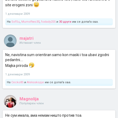
site erogeni zoni
1 декември 2009
На
SofSu
,
Mumoftwo30
,
foxlady255
и
30 други
им се допаѓа ова.
majatri
Истакнат член
Ne, navistina sum orientiran samo kon maski i toa ubavi zgodni
pedantni....
Majka priroda
1 декември 2009
На
Cecko85
и
Aleksskopje
им се допаѓа ова.
Magnolija
Популарен член
Не сум имала, ама немам ништо против тоа.