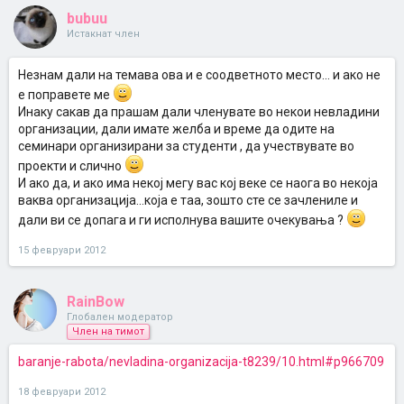
bubuu
Истакнат член
Незнам дали на темава ова и е соодветното место... и ако не
е поправете ме
Инаку сакав да прашам дали членувате во некои невладини
организации, дали имате желба и време да одите на
семинари организирани за студенти , да учествувате во
проекти и слично
И ако да, и ако има некој мегу вас кој веке се наога во некоја
ваква организација...која е таа, зошто сте се зачлениле и
дали ви се допага и ги исполнува вашите очекувања ?
15 февруари 2012
RainBow
Глобален модератор
Член на тимот
baranje-rabota/nevladina-organizacija-t8239/10.html#p966709
18 февруари 2012