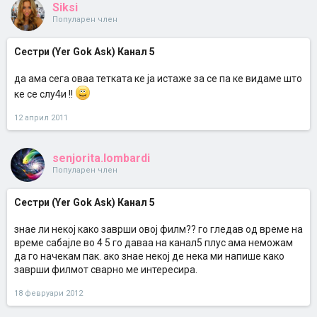
Siksi
Популарен член
Сестри (Yer Gok Ask) Канал 5
да ама сега оваа тетката ке ја истаже за се па ке видаме што
ке се слу4и !!
12 април 2011
senjorita.lombardi
Популарен член
Сестри (Yer Gok Ask) Канал 5
знае ли некој како заврши овој филм?? го гледав од време на
време сабајле во 4 5 го даваа на канал5 плус ама неможам
да го начекам пак. ако знае некој де нека ми напише како
заврши филмот сварно ме интересира.
18 февруари 2012