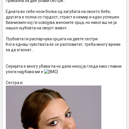
Приказна за две убави сестри...
Едната во себе носи болка од загубата на своето бебе,
другата е полна со гордост, страст и немир и еден успешен
бизнисмен кој ги освојува женските срца, но никогаш не ја
нашол љубовта на својот живот...
Љубовта ги распарчува срцата на двете сестри.
Кога еднаш чувствата ќе се распламтат, треба многу време
за да згаснат...
Серијата е многу убава пa нз дали некој ја гледа како главни
улоги најубава ми е
Сестра и: