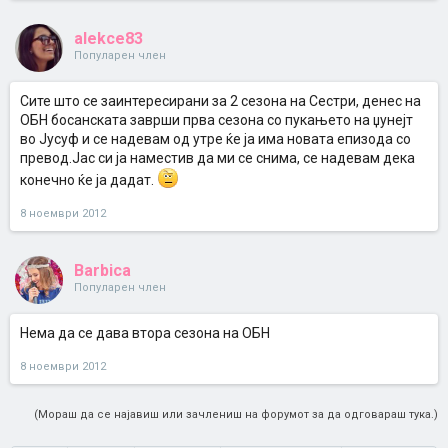
alekce83
Популарен член
Сите што се заинтересирани за 2 сезона на Сестри, денес на
ОБН босанската заврши прва сезона со пукањето на џунејт
во Јусуф и се надевам од утре ќе ја има новата епизода со
превод.Јас си ја наместив да ми се снима, се надевам дека
конечно ќе ја дадат.
8 ноември 2012
Barbica
Популарен член
Нема да се дава втора сезона на ОБН
8 ноември 2012
(Мораш да се најавиш или зачлениш на форумот за да одговараш тука.)