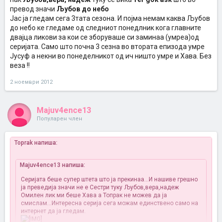
превод значи
Љубов до небо
Јас ја гледам сега 3тата сезона. И појма немам каква Љубов
до небо ке гледаме од следниот понедлник кога главните
двајца ликови за кои се зборуваше си заминаа (умреа)од
серијата. Само што почна 3 сезна во втората епизода умре
Јусуф а некни во понеделникот од ич ништо умре и Хава. Без
веза !!
2 ноември 2012
Majuv4ence13
Популарен член
Toprak напиша:
Majuv4ence13 напиша:
Серијата беше супер штета што ја прекинаа...И нашиве грешно
ја преведија значи не е Сестри туку Љубов,вера,надеж
Омилен лик ми беше Хава а Топрак не можев да ја
смислам...Интересна серија сега можам единствено само на
интернет да ја гледам.