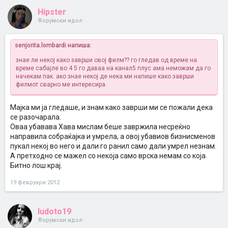
Hipster
Форумски идол
senjorita.lombardi напиша:
знае ли некој како заврши овој филм?? го гледав од време на
време сабајле во 4 5 го даваа на канал5 плус ама неможам да го
начекам пак. ако знае некој де нека ми напише како заврши
филмот сварно ме интересира.
Мајка ми ја гледаше, и знам како заврши ми се пожали дека
се разочарала.
Оваа убавава Хава мислам беше завржила несреќно
направила собраќајка и умрела, а овој убавиов бизнисменов
пукал некој во него и дали го ранил само дали умрел незнам.
А претходно се мажел со некоја само врска немам со која.
Битно лош крај.
19 февруари 2012
ludoto19
Форумски идол