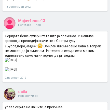
13 септември 2012
Majuv4ence13
Популарен член
Серијата беше супер штета што ја прекинаа...И нашиве
грешно ја преведија значи не е Сестри туку
Љубов,вера,надеж
Омилен лик ми беше Хава а Топрак
не можев да ја смислам...Интересна серија сега можам
единствено само на интернет да ја гледам.
2 ноември 2012
ocila
Истакнат член
убава серија но нашите ја прекинаа...