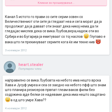
Кликни за проширување...
Канал 5 истото го прави со сите серии освен со
Нашиве се заебаа, ја крстија Сестри. А немаше врска со сестри
оти првата сезона траеше 44 епизоди а сестриве се разделија во
Величествениот оти сите ја гледаат неа и сега морат да ја
20 епизода.Топрак отиде во Лале и веќе немаше смисла да се
продолжат да ја даваат оти знаат дека никој нема да ги
вика сестри. Нашиве дадо само до 38 епизода и ја прекинаа.
гледа,јас мислев дека се вика Љубов,вера,надеж оти во
Дури ни првата сезона не ја дадоа до крај.
Србија и во Бугарија ја емитуваат со тој наслов
Глупаво е
Инаку серијата во оргинал не се вика
Сестри
, а понајмалку пак
Љубов,вера, надеж
туку се вика
Yer gok ask
што во превод
вака што ги прекинуваат сериите кога ќе им текне нив
значи
Љубов до небо
Јас ја гледам сега 3тата сезона. И појма немам каква Љубов до
3 ноември 2012
небо ке гледаме од следниот понедлник кога главните двајца
ликови за кои се зборуваше си заминаа (умреа)од серијата. Само
што почна 3 сезна во втората епизода умре Јусуф а некни во
heart.stealer
понеделникот од ич ништо умре и Хава. Без веза !!
Популарен член
најправилно се вика Љубовта на небото има нешто врска
Хава и Јусуф умреа и сеа се заедно на небото пфф што знам
што планира резисеров првпат глеам ваков филм без
содржина ајде белки се надеваме дека има нешто зацртано
а од што умре Хава??
4 ноември 2012