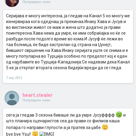
Популарен член
Серијава е многу интересна, ја гледав на Канал 5 но многу ме
изнервираа кога одеднаш ја прекинаа.Инаку Хава и Јусув и
во вистински живот се маж и жена што додатно ја прави
поинтересна.Хава нема да умре, ке има собраќајка но ќе се
разбуди после подолго време во кома.И Јусуф ќе лежи во
таа болница, ќе биде застрелан од страна на Џунејт,
бившиот свршеник на Хава.Инаку серијата уште се снима и е
многу популарна во Турција особено по пределот кој е еден
од најубавите во Турција-Кападокија.Се надевам дека Канал
5 ке ја откупат втората сезона бидејќи вреди да се гледа.
7 мај 2012
heart.stealer
Популарен член
сега ја гледав 3 сезона биваше ли да умре Jусуфффф
и
што планира сценаристов сеа да прави со филмов каша
попара го направи глупости а ја пратев за џабе
bye bye Ysuf