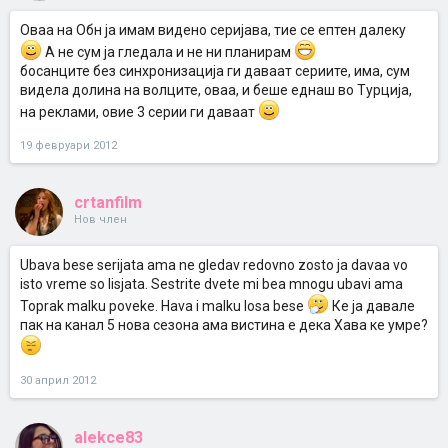
Oваа на Oбн ја имам видено серијава, тие се ептен далеку
A не сум ја гледала и не ни планирам
босанците без синхронизација ги даваат сериите, има, сум
видела долина на волците, оваа, и беше еднаш во Tурција,
на реклами, овие 3 серии ги даваат
19 февруари 2012
crtanfilm
Нов член
Ubava bese serijata ama ne gledav redovno zosto ja davaa vo
isto vreme so lisjata. Sestrite dvete mi bea mnogu ubavi ama
Toprak malku poveke. Hava i malku losa bese
Ке ја давале
пак на канал 5 нова сезона ама вистина е дека Хава ке умре?
30 април 2012
alekce83