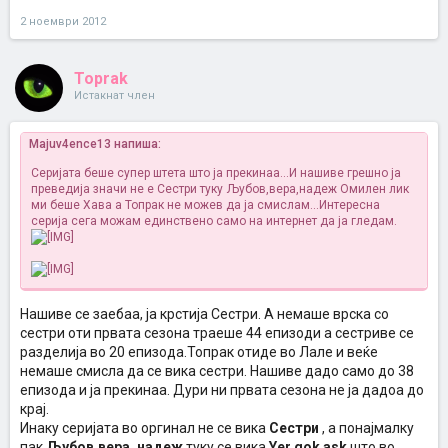
2 ноември 2012
Toprak
Истакнат член
Majuv4ence13 напиша:
Серијата беше супер штета што ја прекинаа...И нашиве грешно ја
преведија значи не е Сестри туку Љубов,вера,надеж
Омилен лик
ми беше Хава а Топрак не можев да ја смислам...Интересна
серија сега можам единствено само на интернет да ја гледам.
Нашиве се заебаа, ја крстија Сестри. А немаше врска со
сестри оти првата сезона траеше 44 епизоди а сестриве се
разделија во 20 епизода.Топрак отиде во Лале и веќе
немаше смисла да се вика сестри. Нашиве дадо само до 38
епизода и ја прекинаа. Дури ни првата сезона не ја дадоа до
крај.
Инаку серијата во оргинал не се вика
Сестри
, а понајмалку
пак
Љубов,вера, надеж
туку се вика
Yer gok ask
што во