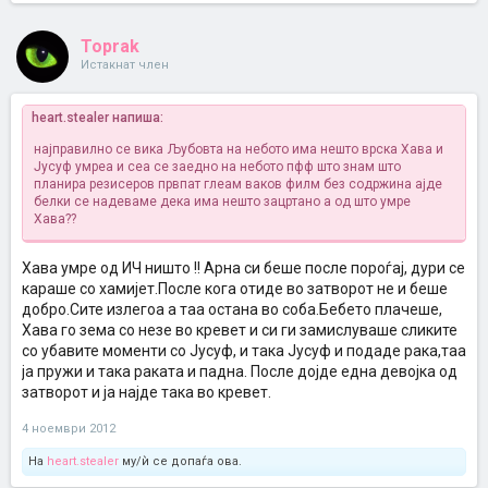
Toprak
Истакнат член
heart.stealer напиша:
најправилно се вика Љубовта на небото има нешто врска Хава и
Јусуф умреа и сеа се заедно на небото пфф што знам што
планира резисеров првпат глеам ваков филм без содржина ајде
белки се надеваме дека има нешто зацртано
а од што умре
Хава??
Хава умре од ИЧ ништо !! Арна си беше после пороѓај, дури се
караше со хамијет.После кога отиде во затворот не и беше
добро.Сите излегоа а таа остана во соба.Бебето плачеше,
Хава го зема со незе во кревет и си ги замислуваше сликите
со убавите моменти со Јусуф, и така Јусуф и подаде рака,таа
ја пружи и така раката и падна. После дојде една девојка од
затворот и ја најде така во кревет.
4 ноември 2012
На
heart.stealer
му/ѝ се допаѓа ова.