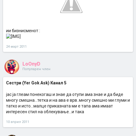
ии бизнисменот :
24 март 2011
LoOnyD
Популарен член
Сестри (Yer Gok Ask) Канал 5
јас ја глеам понекогаш и знае да отупи ама знае и да биде
многу смешна...тетка и на ава е врв..многу смешно ми глуми и
татко и исто...малце приказната ми е тапа ама имаат
интересен стил на облекување...и така
10 април 2011