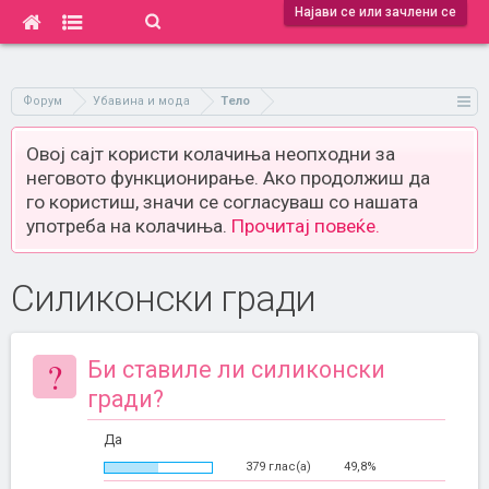
Најави се или зачлени се
Форум
Убавина и мода
Тело
Овој сајт користи колачиња неопходни за
неговото функционирање. Ако продолжиш да
го користиш, значи се согласуваш со нашата
употреба на колачиња.
Прочитај повеќе.
Силиконски гради
?
Би ставиле ли силиконски
гради?
Да
379 глас(а)
49,8%