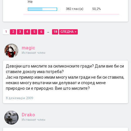
Не
382 глас(а)
50,2%
1
2
3
4
5
6
→
18
СЛЕДНА >
magic
Истакнат член
Девојки што мислите за силиконските гради? Дали вие би си
ставиле доколу има потреба?
Јас на пример иако имам многу мали гради не би си ставила,
некако многу вештачки ми делуваат и според мене
природно си е природно. Вие што мислите?
8 декември 2009
Drako
Истакнат член