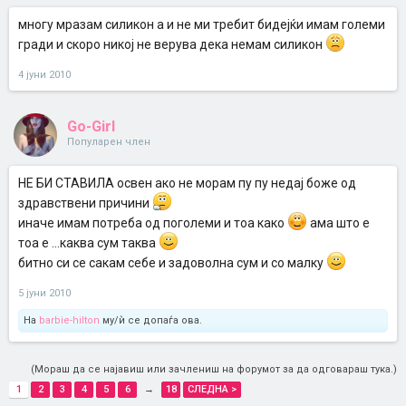
многу мразам силикон а и не ми требит бидејќи имам големи
гради и скоро никој не верува дека немам силикон
4 јуни 2010
Go-Girl
Популарен член
НЕ БИ СТАВИЛА освен ако не морам пу пу недај боже од
здравствени причини
иначе имам потреба од поголеми и тоа како
ама што е
тоа е ...каква сум таква
битно си се сакам себе и задоволна сум и со малку
5 јуни 2010
На
barbie-hilton
му/ѝ се допаѓа ова.
(Мораш да се најавиш или зачлениш на форумот за да одговараш тука.)
1
2
3
4
5
6
→
18
СЛЕДНА >