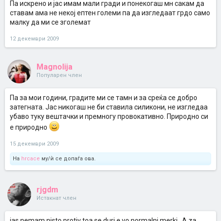
Па искрено и јас имам мали гради и понекогаш мн сакам да
ставам ама не некој ептен големи па да изгледаат грдо само
малку да ми се зголемат
12 декември 2009
Magnolija
Популарен член
Па за мои години, градите ми се тамн и за среќа се добро
затегната. Јас никогаш не би ставила силикони, не изгледаа
убаво туку вештачки и премногу провокативно. Природно си
е природно
15 декември 2009
На
hrcace
му/ѝ се допаѓа ова.
rjgdm
Истакнат член
jas nemam nisto protiv toa se duri e vo normalni merki . A za