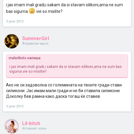
i jas imam mali gradi,i sakam da si stavam silikoni,ama ne sum
bas sigurna
vie so mislite?
3 јуни 2010
SummerGirl
Форумски идол
male4koto напиша:
i jas imam mali gradi,i sakam da si stavam silikoni,ama ne sum bas
sigurna
vie so mislite?
Ако не си задоволна со големината на твоите гради стави
силикони. Јас имам мали гради и не би ставила силикони.
Доколку бев рамна како даска тогаш ќе ставев.
3 јуни 2010
Lil-bitch
Истакнат член