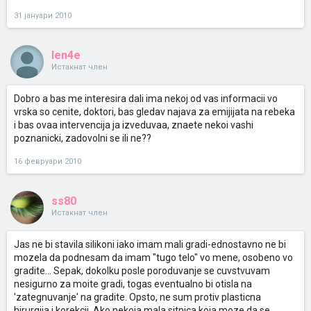
31 јануари 2010
len4e
Истакнат член
Dobro a bas me interesira dali ima nekoj od vas informacii vo
vrska so cenite, doktori, bas gledav najava za emijijata na rebeka
i bas ovaa intervencija ja izveduvaa, znaete nekoi vashi
poznanicki, zadovolni se ili ne??
16 февруари 2010
ss80
Истакнат член
Jas ne bi stavila silikoni iako imam mali gradi-ednostavno ne bi
mozela da podnesam da imam "tugo telo" vo mene, osobeno vo
gradite... Sepak, dokolku posle poroduvanje se cuvstvuvam
nesigurno za moite gradi, togas eventualno bi otisla na
'zategnuvanje' na gradite. Opsto, ne sum protiv plasticna
hirurgija i korekcii. Ako nekoja mala sitnica koja moze da se