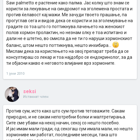
Saw palmetto е растение како палма. Јас колку што знам се
користи за лекување на синдромот на зголемена простата и
против ќелавост кај мажи. Ме зачуди твоето прашање, па
прогуглав сега и видов дека се користи и за зголемување на
градите со тоа што го поттикнува лачењето на женскиот
полов хормон пролактин, но незнам олку е тоа испитано и
дали не е штетно, во смисла да не ти го наруши хормонскиот
баланс, штом нешто поттикнува, нешто инхибира...
Мислам дека за користењето на овој препарат треба да се
консултираш со лекар и тоа најдобро се ендокринолог, за да
ти објасни какво е неговото влијание врз хормоните.
1 јуни 2010
seksi
Истакнат член
Против сум, исто како што сум против тетоважите. Сакам
природно, и не сакам непотребни болки и малтретирања.
Сите сме убави на некој начин, секој со нешто посебно.
И јас имам мали гради, од секогаш сум имала мали, но нешто
хормониве ми работат, последниве месеци, така што