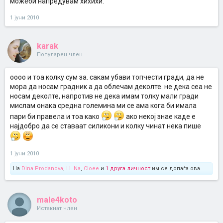
можеби напредувам хихихи.
1 јуни 2010
karak
Популарен член
оооо и тоа колку сум за. сакам убави топчести гради, да не
мора да носам градник а да облечам деколте. не дека сеа не
носам деколте, напротив не дека имам толку мали гради
мислам онака средна големина ми се ама кога би имала
пари би правела и тоа како
ако некој знае каде е
најдобро да се ставаат силикони и колку чинат нека пише
1 јуни 2010
На
Dina Prodanova
,
Li..Na
,
Cloee
и
1 друга личност
им се допаѓа ова.
male4koto
Истакнат член