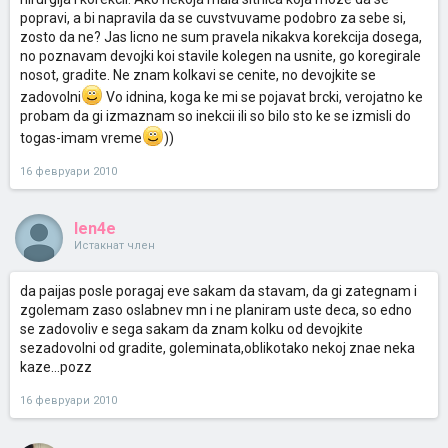
popravi, a bi napravila da se cuvstvuvame podobro za sebe si,
zosto da ne? Jas licno ne sum pravela nikakva korekcija dosega,
no poznavam devojki koi stavile kolegen na usnite, go koregirale
nosot, gradite. Ne znam kolkavi se cenite, no devojkite se
zadovolni
Vo idnina, koga ke mi se pojavat brcki, verojatno ke
probam da gi izmaznam so inekcii ili so bilo sto ke se izmisli do
togas-imam vreme
))
16 февруари 2010
len4e
Истакнат член
da paijas posle poragaj eve sakam da stavam, da gi zategnam i
zgolemam zaso oslabnev mn i ne planiram uste deca, so edno
se zadovoliv e sega sakam da znam kolku od devojkite
sezadovolni od gradite, goleminata,oblikotako nekoj znae neka
kaze...pozz
16 февруари 2010