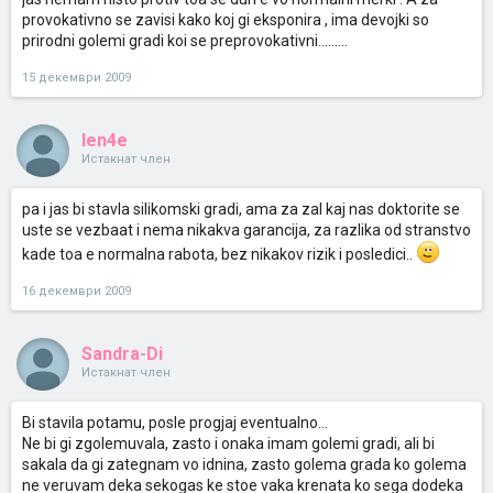
provokativno se zavisi kako koj gi eksponira , ima devojki so
prirodni golemi gradi koi se preprovokativni.........
15 декември 2009
len4e
Истакнат член
pa i jas bi stavla silikomski gradi, ama za zal kaj nas doktorite se
uste se vezbaat i nema nikakva garancija, za razlika od stranstvo
kade toa e normalna rabota, bez nikakov rizik i posledici..
16 декември 2009
Sandra-Di
Истакнат член
Bi stavila potamu, posle progjaj eventualno...
Ne bi gi zgolemuvala, zasto i onaka imam golemi gradi, ali bi
sakala da gi zategnam vo idnina, zasto golema grada ko golema
ne veruvam deka sekogas ke stoe vaka krenata ko sega dodeka