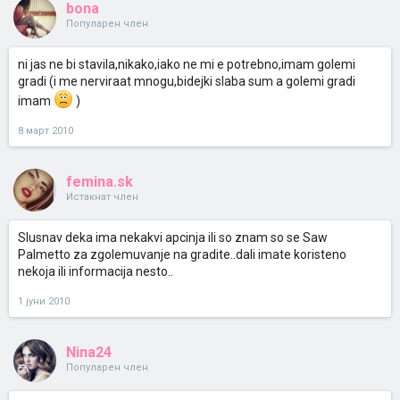
bona
Популарен член
ni jas ne bi stavila,nikako,iako ne mi e potrebno,imam golemi
gradi (i me nerviraat mnogu,bidejki slaba sum a golemi gradi
imam
)
8 март 2010
femina.sk
Истакнат член
Slusnav deka ima nekakvi apcinja ili so znam so se Saw
Palmetto za zgolemuvanje na gradite..dali imate koristeno
nekoja ili informacija nesto..
1 јуни 2010
Nina24
Популарен член