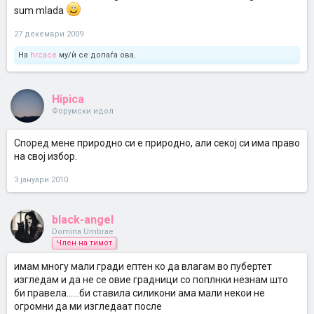
sum mlada
27 декември 2009
На
hrcace
му/ѝ се допаѓа ова.
Hipica
Форумски идол
Според мене природно си е природно, али секој си има право
на свој избор.
3 јануари 2010
black-angel
Domina Umbrae
Член на тимот
имам многу мали гради ептен ко да влагам во пубертет
изгледам и да не се овие градници со поплнки незнам што
би правела......би ставила силикони ама мали некои не
огромни да ми изгледаат после