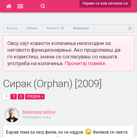
Најави се или зачлени се
Форум
Забава
Филм и ТВ
Филмови
Овој сајт користи колачиња неопходни за
неговото функционирање. Ако продолжиш да
го користиш, значи се согласуваш со нашата
употреба на колачиња.
Прочитај повеќе.
Сирак (Orphan) [2009]
1
2
3
СЛЕДНА >
blueeparadise
Популарен член
Барав тема за овој филм, но не најдов.
Филмов се смета