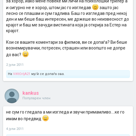
за хорор, иако мене повеќе ми личи на психолошки трилер а
и сигурно не е хорор, штом јас го изгледав
зашто јас
лесно се плашам и сум гадлива. Баш го изгледав пред некој
ден и ми беше баш интересен, ме држеше во неизвесност до
крајот и баш ме зачуди вистината која ја открија за Естер на
крајот.
Кои се вашите коментари за филмов, ви се допаѓа? Ви беше
вознемирувачки, потресен, страшен или воопшто не допре
до вас?
2 јули 2011
На
ViKtOrIjA21
му/ѝ се допаѓа ова.
kankus
Популарен член
не сум го гледала а ми изгледа и звучи примамливо....ке го
имам во предвид
4 јули 2011