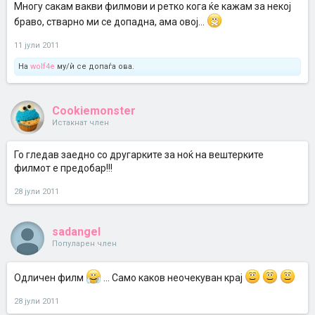
Многу сакам вакви филмови и ретко кога ќе кажам за некој
браво, стварно ми се допадна, ама овој...
11 јули 2011
На
wolf4e
му/ѝ се допаѓа ова.
Cookiemonster
Истакнат член
Го гледав заедно со другарките за ноќ на вештерките
филмот е предобар!!!
28 јули 2011
sadangel
Популарен член
Одличен филм
... Само каков неочекуван крај
28 јули 2011