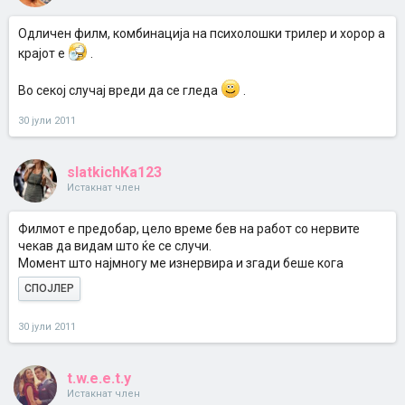
Одличен филм, комбинација на психолошки трилер и хорор а
крајот е
.
Во секој случај вреди да се гледа
.
30 јули 2011
slatkichKa123
Истакнат член
Филмот е предобар, цело време бев на работ со нервите
чекав да видам што ќе се случи.
Момент што најмногу ме изнервира и згади беше кога
СПОЈЛЕР
30 јули 2011
t.w.e.e.t.y
Истакнат член