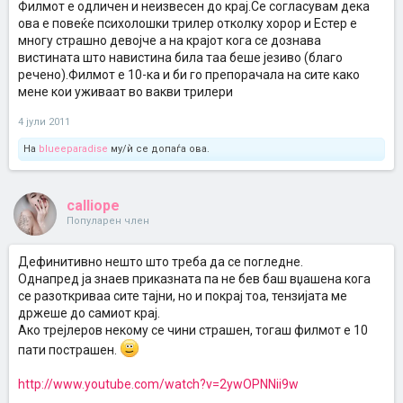
Филмот е одличен и неизвесен до крај.Се согласувам дека
ова е повеќе психолошки трилер отколку хорор и Естер е
многу страшно девојче а на крајот кога се дознава
вистината што навистина била таа беше језиво (благо
речено).Филмот е 10-ка и би го препорачала на сите како
мене кои уживаат во вакви трилери
4 јули 2011
На
blueeparadise
му/ѝ се допаѓа ова.
calliope
Популарен член
Дефинитивно нешто што треба да се погледне.
Однапред ја знаев приказната па не бев баш вџашена кога
се разоткриваа сите тајни, но и покрај тоа, тензијата ме
држеше до самиот крај.
Ако трејлеров некому се чини страшен, тогаш филмот е 10
пати пострашен.
http://www.youtube.com/watch?v=2ywOPNNii9w