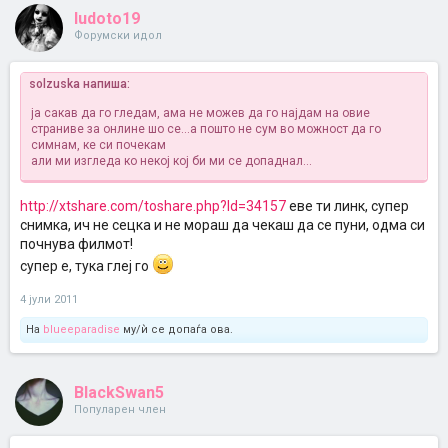
ludoto19
Форумски идол
solzuska напиша:
ја сакав да го гледам, ама не можев да го најдам на овие
страниве за онлине шо се...а пошто не сум во можност да го
симнам, ке си почекам
али ми изгледа ко некој кој би ми се допаднал...
http://xtshare.com/toshare.php?Id=34157
еве ти линк, супер
снимка, ич не сецка и не мораш да чекаш да се пуни, одма си
почнува филмот!
супер е, тука глеј го
4 јули 2011
На
blueeparadise
му/ѝ се допаѓа ова.
BlackSwan5
Популарен член