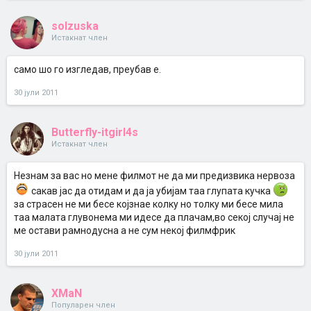
solzuska
Истакнат член
само шо го изгледав, преубав е.
30 јули 2011
Butterfly-itgirl4s
Истакнат член
Незнам за вас но мене филмот не да ми предизвика нервоза
сакав јас да отидам и да ја убијам таа глупата кучка
за страсен не ми бесе којзнае колку но толку ми бесе мила
таа малата глувонема ми идесе да плачам,во секој случај не
ме остави рамнодусна а не сум некој филмфрик
30 јули 2011
XMaN
Популарен член