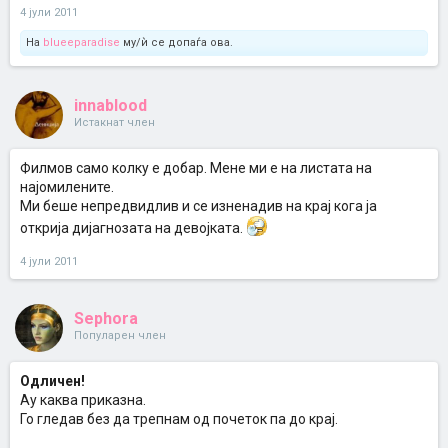
4 јули 2011
На
blueeparadise
му/ѝ се допаѓа ова.
innablood
Истакнат член
Филмов само колку е добар. Мене ми е на листата на
најомилените.
Ми беше непредвидлив и се изненадив на крај кога ја
открија дијагнозата на девојката.
4 јули 2011
Sephora
Популарен член
Одличен!
Ау каква приказна.
Го гледав без да трепнам од почеток па до крај.