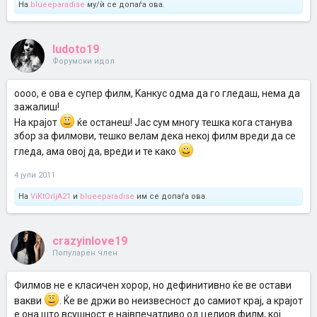
На
blueeparadise
му/ѝ се допаѓа ова.
ludoto19
Форумски идол
оооо, е ова е супер филм, Kанкус одма да го гледаш, нема да
зажалиш!
Hа крајот
ќе останеш! Jас сум многу тешка кога станува
збор за филмови, тешко велам дека некој филм вреди да се
гледа, ама овој да, вреди и те како
4 јули 2011
На
ViKtOrIjA21
и
blueeparadise
им се допаѓа ова.
crazyinlove19
Популарен член
Филмов не е класичен хорор, но дефинитивно ќе ве остави
вакви
. Ќе ве држи во неизвесност до самиот крај, а крајот
е она што всушност е највпечатливо од целиов филм, кој