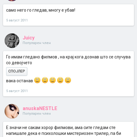
само него го гледав, многу е убав!
5 август 2011
Juicy
Популарен член
Го имам гледано филмов , на крај кога дознав што се случува
со девојчето
СПОЈЛЕР
вака останав
5 август 2011
anuskaNESTLE
Популарен член
E значи не сакам хорор филмови, ама сите гледам сте
напишале дека е психолошки мистериозен трилер, па би