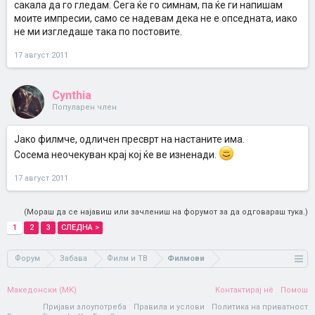
сакала да го гледам. Сега ќе го симнам, па ќе ги напишам
моите импресии, само се надевам дека не е опседната, иако
не ми изгледаше така по постовите.
17 август 2011
Cynthia
Популарен член
Јако филмче, одличен пресврт на настаните има.
Сосема неочекуван крај кој ќе ве изненади.
17 август 2011
(Мораш да се најавиш или зачлениш на форумот за да одговараш тука.)
1
2
3
СЛЕДНА >
Форум
Забава
Филм и ТВ
Филмови
Македонски (MK)
Контактирај нè
Помош
Пријави злоупотреба
Правила и услови
Политика на приватност