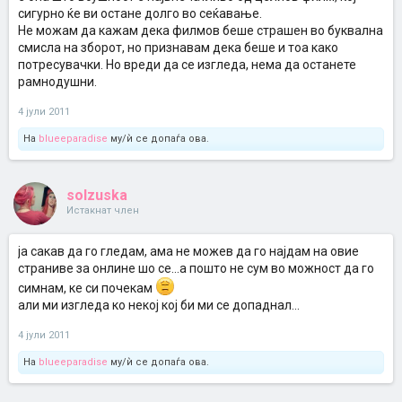
сигурно ќе ви остане долго во сеќавање.
Не можам да кажам дека филмов беше страшен во буквална
смисла на зборот, но признавам дека беше и тоа како
потресувачки. Но вреди да се изгледа, нема да останете
рамнодушни.
4 јули 2011
На
blueeparadise
му/ѝ се допаѓа ова.
solzuska
Истакнат член
ја сакав да го гледам, ама не можев да го најдам на овие
страниве за онлине шо се...а пошто не сум во можност да го
симнам, ке си почекам
али ми изгледа ко некој кој би ми се допаднал...
4 јули 2011
На
blueeparadise
му/ѝ се допаѓа ова.