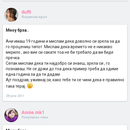
duffi
Форумски идол
Мноу брза..
Aни имаш 19 години и мислам дека доволно си зрела за да
го процениш типот. Мислам дека времето не е никакво
мерило , ако вие си сакате тоа не би требало да ви биде
пречка.
Сепак мислам дека ти најдобро си знаеш, зрела си , го
познаваш. Не се држи до тоа дека пример треба да одиме
една година за да ти дадам.
Ајт поздрав, уживкај си, како тебе ти се чини дека е правилно
така терај.
28 јули 2011
Annie.mk1
Популарен член