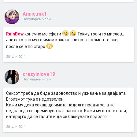
Annie.mk1
Популарен член
RainBow
конечно ме сфати
Токму тоа и го мислев..
Јас сето тоа му го имам кажано, но во тој момент е океј
после се е по старо
28 јули 2011
crazyinlove19
Популарен член
Сексот треба да биде задоволство и уживање за двајцата...
Егоизмот тука е недозволен.
Кажи му дека сакаш да имате подолга предигра, а не
веднаш да се преминува на главното. Кажи му што те пали,
натерај го да се галите и да се бакнувате подолго.
28 јули 2011