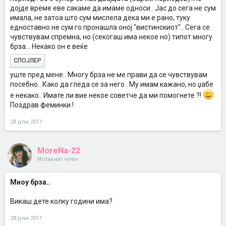
дојде време еве сакаме да имаме односи.. Јас до сега не сум
имала, не затоа што сум мислела дека ми е рано, туку
едноставно не сум го пронашла оној "вистинскиот".. Сега се
чувствувам спремна, но (секогаш има некое но) типот многу
брза... Некако он е веќе
СПОЈЛЕР
уште пред мене.. Многу брза не ме прави да се чувствувам
посебно.. Како да гледа се за него.. Му имам кажано, но џабе
е некако.. Имате ли вие некое советче да ми помогнете ?!
Поздрав феминки !
28 јули 2011
MoreNa-22
Истакнат член
Мноу брза..
Викаш дете колку години има?
28 јули 2011