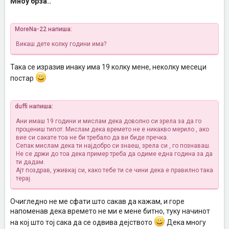
Мноу брза..
MoreNa-22 напиша:
Викаш дете колку години има?
Така се изразив инаку има 19 колку мене, неколку месеци
постар
duffi напиша:
Aни имаш 19 години и мислам дека доволно си зрела за да го
процениш типот. Мислам дека времето не е никакво мерило , ако
вие си сакате тоа не би требало да ви биде пречка.
Сепак мислам дека ти најдобро си знаеш, зрела си , го познаваш.
Не се држи до тоа дека пример треба да одиме една година за да
ти дадам.
Ајт поздрав, уживкај си, како тебе ти се чини дека е правилно така
терај.
Очигледно не ме сфати што сакав да кажам, и горе
напоменав дека времето не ми е мене битно, туку начинот
на кој што тој сака да се одвива дејството
Дека многу