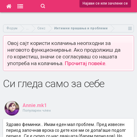
Најави се или зачлени се
Форум
...
Секс
Интимни прашања и проблеми
Овој сајт користи колачиња неопходни за
неговото функционирање. Ако продолжиш да
го користиш, значи се согласуваш со нашата
употреба на колачиња.
Прочитај повеќе.
Си гледа само за себе
Annie.mk1
Популарен член
Здраво феминки... Имам еден мал проблем.. Пред извесен
период започнав врска со дете кое ми се допаѓаше подолг
период.. Се е супер со нас двајцата (барем периодов)..Но