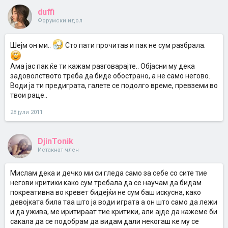
duffi
Форумски идол
Шејм он ми..
Сто пати прочитав и пак не сум разбрала.
Ама јас пак ќе ти кажам разговарајте.. Објасни му дека
задоволството треба да биде обострано, а не само негово.
Води ја ти предиграта, галете се подолго време, превземи во
твои раце..
28 јули 2011
DjinTonik
Истакнат член
Мислам дека и дечко ми си гледа само за себе со сите тие
негови критики како сум требала да се научам да бидам
покреативна во кревет бидејќи не сум баш искусна, како
девојката била таа што ја води играта а он што само да лежи
и да ужива, ме иритираат тие критики, али ајде да кажеме би
сакала да се подобрам да видам дали некогаш ке му се