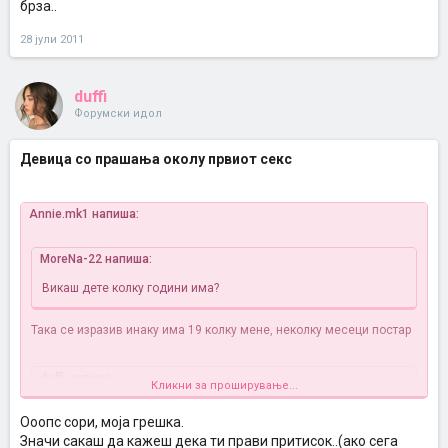
брза..
28 јули 2011
duffi
Форумски идол
Девица со прашања околу првиот секс
Annie.mk1 напиша:
MoreNa-22 напиша:
Викаш дете колку години има?
Така се изразив инаку има 19 колку мене, неколку месеци постар
duffi напиша:
Кликни за проширување...
Aни имаш 19 години и мислам дека доволно си зрела за да го
Ооопс сори, моја грешка.
процениш типот. Мислам дека времето не е никакво мерило ,
ако вие си сакате тоа не би требало да ви биде пречка.
Значи сакаш да кажеш дека ти прави притисок..(ако сега