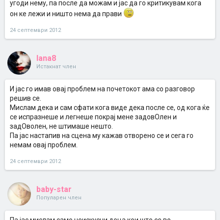
угоди нему, па после да можам и јас да го критикувам кога
он ке лежи и ништо нема да прави
24 септември 2012
lana8
Истакнат член
И јас го имав овај проблем на почетокот ама со разговор
решив се.
Мислам дека и сам сфати кога виде дека после се, од кога ќе
се испразнеше и легнеше покрај мене задовОлен и
задОволен, не штимаше нешто.
Па јас настапив на сцена му кажав отворено се и сега го
немам овај проблем.
24 септември 2012
baby-star
Популарен член