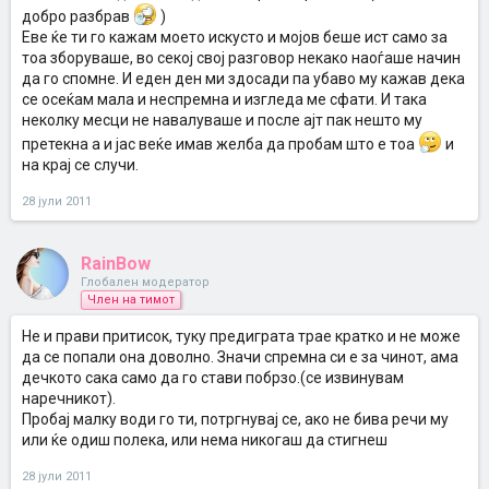
Сепак мислам дека ти најдобро си знаеш, зрела си , го
добро разбрав
)
познаваш. Не се држи до тоа дека пример треба да одиме
Еве ќе ти го кажам моето искусто и мојов беше ист само за
една година за да ти дадам.
тоа зборуваше, во секој свој разговор некако наоѓаше начин
Ајт поздрав, уживкај си, како тебе ти се чини дека е правилно
да го спомне. И еден ден ми здосади па убаво му кажав дека
така терај.
се осеќам мала и неспремна и изгледа ме сфати. И така
неколку месци не навалуваше и после ајт пак нешто му
Очигледно не ме сфати што сакав да кажам, и горе напоменав
дека времето не ми е мене битно, туку начинот на кој што тој сака
претекна а и јас веќе имав желба да пробам што е тоа
и
да се одвива дејството
Дека многу брза..
на крај се случи.
28 јули 2011
RainBow
Глобален модератор
Член на тимот
Не и прави притисок, туку предиграта трае кратко и не може
да се попали она доволно. Значи спремна си е за чинот, ама
дечкото сака само да го стави побрзо.(се извинувам
наречникот).
Пробај малку води го ти, потргнувај се, ако не бива речи му
или ќе одиш полека, или нема никогаш да стигнеш
28 јули 2011