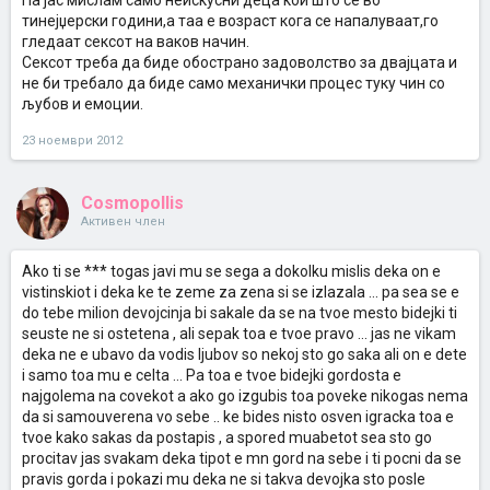
Па јас мислам само неискусни деца кои што се во
тинејџерски години,а таа е возраст кога се напалуваат,го
гледаат сексот на ваков начин.
Сексот треба да биде обострано задоволство за двајцата и
не би требало да биде само механички процес туку чин со
љубов и емоции.
23 ноември 2012
Cosmopollis
Активен член
Ako ti se *** togas javi mu se sega a dokolku mislis deka on e
vistinskiot i deka ke te zeme za zena si se izlazala ... pa sea se e
do tebe milion devojcinja bi sakale da se na tvoe mesto bidejki ti
seuste ne si ostetena , ali sepak toa e tvoe pravo ... jas ne vikam
deka ne e ubavo da vodis ljubov so nekoj sto go saka ali on e dete
i samo toa mu e celta ... Pa toa e tvoe bidejki gordosta e
najgolema na covekot a ako go izgubis toa poveke nikogas nema
da si samouverena vo sebe .. ke bides nisto osven igracka toa e
tvoe kako sakas da postapis , a spored muabetot sea sto go
procitav jas svakam deka tipot e mn gord na sebe i ti pocni da se
pravis gorda i pokazi mu deka ne si takva devojka sto posle