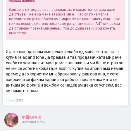
Nannaa напиша:
баш сега го гледав ова на рекламата и сакам да прашам дали
дејствува... не е за мене за мајка ми е ... јас си го намалив
целулитот со релакс&тоун ама мајка ми не може многу има.... ако
го има некој користено нека каже резултати освен АИТ оти сакам
да слушнам повеќе мислења.... тоа до душа зависи од кожата.....
ама сепак...
И јас сакав да знам ама некако слабо од мислења па си го
купив relax and tone , ја прашав и таа продавачката ми рече
слабо го земале аит малце ме заплаши а и ми беше страв за
не ми се истегна кожата,relaxot го купив во април ама немав
време да го користам мн обрски околу фаџ ова она, е сега
заврсив и се факам здраво за работа, после масажата се
виткам во фолија и вежбам се надевам дека ке успеам, вас
ви помогна. позз
13 мај 2011
miljkovic
Истакнат член