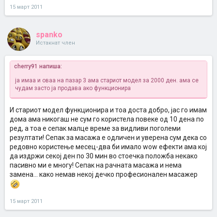
15 март 2011
spanko
Истакнат член
cherry91 напиша:
ја имаа и оваа на пазар 3 ама стариот модел за 2000 ден. ама се
чудам засто ја продава ако функционира
И стариот модел функционира и тоа доста добро, јас го имам
дома ама никогаш не сум го користела повеке од 10 дена по
ред, а тоа е сепак малце време за видливи поголеми
резултати! Сепак за масажа е одличен и уверена сум дека со
редовно користење месец-два би имало wow ефекти ама кој
да издржи секој ден по 30 мин во стоечка положба некако
пасивно ми е многу! Сепак на рачната масажа и нема
замена... како немав некој дечко професионален масажер
15 март 2011