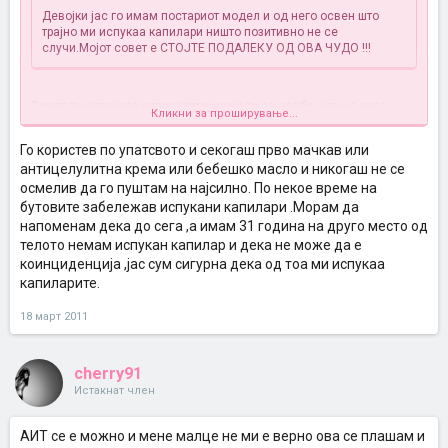
Девојки јас го имам постариот модел и од него освен што
трајно ми испукаа капилари ништо позитивно не се
случи.Мојот совет е СТОЈТЕ ПОДАЛЕКУ ОД ОВА ЧУДО !!!
Зошто ти испукале капиларите може ти се слаби, или на сува
Кликни за проширување...
кожа може не треба, сега ме стави во мисла
Го користев по упатсвото и секогаш прво мачкав или
антицелулитна крема или бебешко масло и никогаш не се
осмелив да го пуштам на најсилно. По некое време на
бутовите забележав испукани капилари .Морам да
напоменам дека до сега ,а имам 31 година на друго место од
телото немам испукан капилар и дека не може да е
коинциденција ,јас сум сигурна дека од тоа ми испукаа
капиларите.
18 март 2011
cherry91
Истакнат член
АИТ се е можно и мене малце не ми е верно ова се плашам и