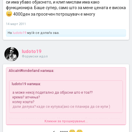
си има убаво објаснето, и клип мислам има како
функционира. Баше супер, само што за мене цената е висока
4000ден за просечен потрошувач е многу
14 март 2011
На
ludoto19
му/ѝ се допаѓа ова.
ludoto19
Форумски идол
AlicaInWonderland напиша:
ludoto19 напиша:
а може некој подетално да објасни што е тоа??
крема? апчиња?
колку кошта?
дали делува? каде се купува(ако се планира да се купи
)
Чашка за вакум од топ шоп. Мислам дека работи на струја, прави
Кликни за проширување...
вакум и го влече целулиот, избива на површина, ако е малку го
снемува, а кое многу после ептен лесно се отстранува