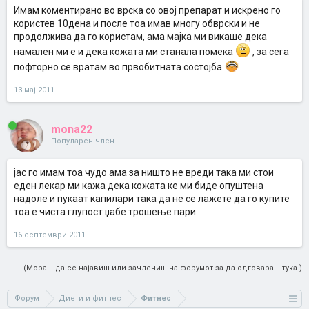
Имам коментирано во врска со овој препарат и искрено го
користев 10дена и после тоа имав многу обврски и не
продолжива да го користам, ама мајка ми викаше дека
намален ми е и дека кожата ми станала помека
, за сега
пофторно се вратам во првобитната состојба
13 мај 2011
mona22
Популарен член
јас го имам тоа чудо ама за ништо не вреди така ми стои
еден лекар ми кажа дека кожата ке ми биде опуштена
надоле и пукаат капилари така да не се лажете да го купите
тоа е чиста глупост џабе трошење пари
16 септември 2011
(Мораш да се најавиш или зачлениш на форумот за да одговараш тука.)
Форум
Диети и фитнес
Фитнес