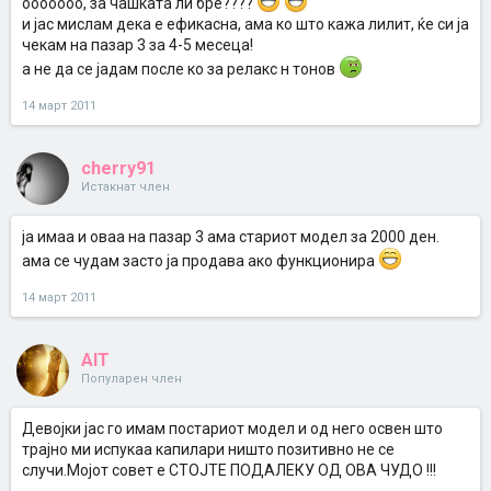
ооооооо, за чашката ли бре????
површински коа е. Види на страната на топ што, си има убаво
објаснето, и клип мислам има како функционира. Баше супер,
и јас мислам дека е ефикасна, ама ко што кажа лилит, ќе си ја
само што за мене цената е висока
4000ден за просечен
чекам на пазар 3 за 4-5 месеца!
потрошувач е многу
а не да се јадам после ко за релакс н тонов
14 март 2011
cherry91
Истакнат член
ја имаа и оваа на пазар 3 ама стариот модел за 2000 ден.
ама се чудам засто ја продава ако функционира
14 март 2011
AIT
Популарен член
Девојки јас го имам постариот модел и од него освен што
трајно ми испукаа капилари ништо позитивно не се
случи.Мојот совет е СТОЈТЕ ПОДАЛЕКУ ОД ОВА ЧУДО !!!