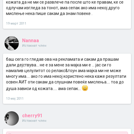
кожата да не ми се развлече па после што ке правам, ке се
одлучам изгледа за тонот, ама сепак ако има некој друго
мислење нека пише сакам да знам повеке .
19 март 2011
Nannaa
Истакнат член
баш сега го гледав ова на рекламата и сакам да прашам
дали дејствува... не е за мене за мајка ми е ... јас си го
намалив целулитот со релакс&тоун ама мајка ми не може
многу има.... ако го има некој користено нека каже резултати
освен АИТ оти сакам да слушнам повеќе мислења.... тоа до
душа зависи од кожата..... ама сепак...
13 мај 2011
cherry91
Истакнат член