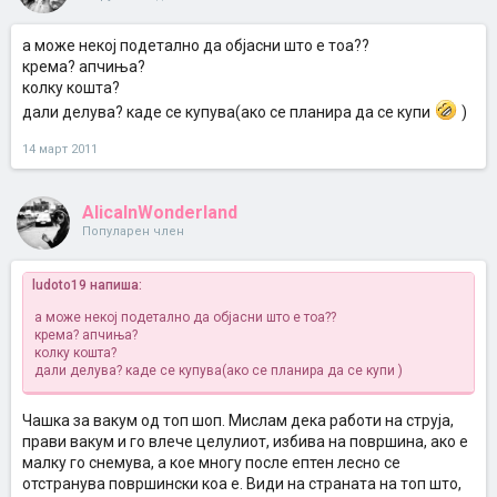
а може некој подетално да објасни што е тоа??
крема? апчиња?
колку кошта?
дали делува? каде се купува(ако се планира да се купи
)
14 март 2011
AlicaInWonderland
Популарен член
ludoto19 напиша:
а може некој подетално да објасни што е тоа??
крема? апчиња?
колку кошта?
дали делува? каде се купува(ако се планира да се купи
)
Чашка за вакум од топ шоп. Мислам дека работи на струја,
прави вакум и го влече целулиот, избива на површина, ако е
малку го снемува, а кое многу после ептен лесно се
отстранува површински коа е. Види на страната на топ што,