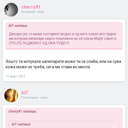
cherry91
Истакнат член
AIT напиша:
Девојки јас го имам постариот модел и од него освен што трајно
ми испукаа капилари ништо позитивно не се случи.Мојот совет е
СТОЈТЕ ПОДАЛЕКУ ОД ОВА ЧУДО !!!
Зошто ти испукале капиларите може ти се слаби, или на сува
кожа може не треба, сега ме стави во мисла
17 март 2011
AIT
Популарен член
cherry91 напиша:
AIT напиша: