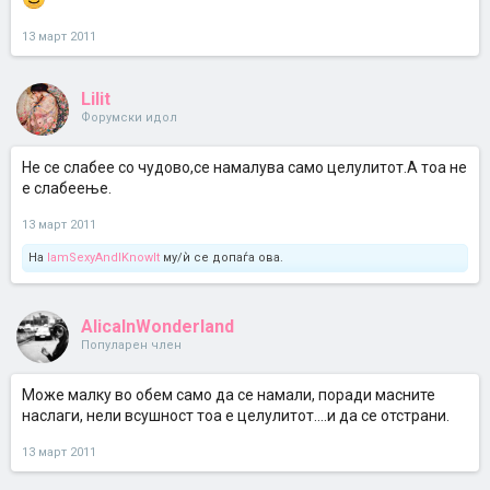
13 март 2011
Lilit
Форумски идол
Не се слабее со чудово,се намалува само целулитот.А тоа не
е слабеење.
13 март 2011
На
IamSexyAndIKnowIt
му/ѝ се допаѓа ова.
AlicaInWonderland
Популарен член
Може малку во обем само да се намали, поради масните
наслаги, нели всушност тоа е целулитот....и да се отстрани.
13 март 2011