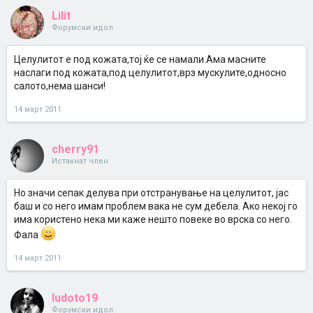
Lilit
Форумски идол
Целулитот е под кожата,тој ќе се намали.Ама масните
наслаги под кожата,под целулитот,врз мускулите,односно
салото,нема шанси!
14 март 2011
cherry91
Истакнат член
Но значи сепак делува при отстранување на целулитот, јас
баш и со него имам проблем вака не сум дебела. Ако некој го
има користено нека ми каже нешто повеке во врска со него.
Фала
14 март 2011
ludoto19
Форумски идол