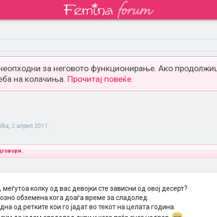
 неопходни за неговото функционирање. Ако продолжиш
еба на колачиња.
Прочитај повеќе.
ilka
,
2 април 2011
.
дговори.
 меѓутоа колку од вас девојки сте зависни од овој десерт?
лозно обземена кога доаѓа време за сладолед.
дна од ретките кои го јадат во текот на целата година.