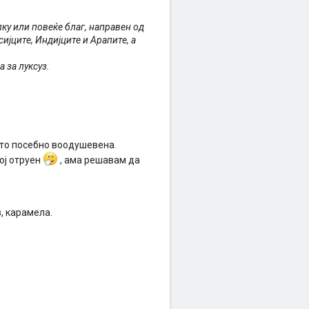
лку или повеќе благ, направен од
јците, Индијците и Арапите, а
 за луксуз.
што посебно воодушевена.
ој отруен
, ама решавам да
, карамела.