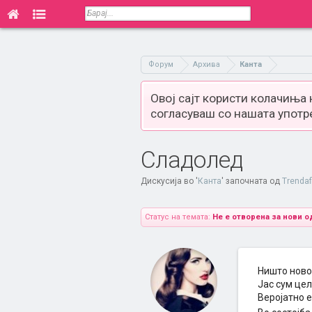
Форум
Архива
Канта
Овој сајт користи колачиња
согласуваш со нашата употр
Сладолед
Дискусија во '
Канта
' започната од
Trendaf
Статус на темата:
Не е отворена за нови о
Ништо ново,
Јас сум це
Веројатно е