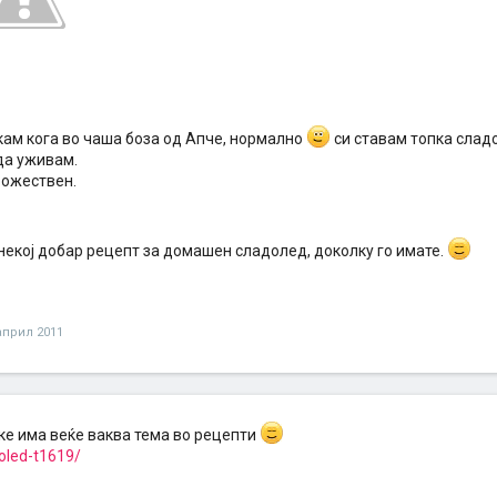
кам кога во чаша боза од Апче, нормално
си ставам топка слад
 да уживам.
 божествен.
некој добар рецепт за домашен сладолед, доколку го имате.
април 2011
е има веќе ваква тема во рецепти
doled-t1619/