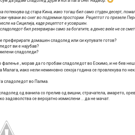
 сум да јадам сладолед дури и кога паѓа снег надвор.
ка потекнува од стара Кина, иако тогаш бил само студен десерт, пома
ви чувани во снег во подземни простории. Рецептот го презеле Перси
несле на Сицилија, каде рецептот е усовршен.
сладоледот бил резервиран само за богатите, а денес веќе не се смета
е преферирате домашен сладолед или си купувате готов?
ледот ви е најубав?
омилени сладоледи?
о фалење , морав да го пробам сладоледот во Ескимо, и не бев не
а Малага, иако нели неминовно секоја година се провлекува по нек
ѓа сладоледот во Палма.
ладолед од ванила со прелив од вишни, страчатела, амарето, орев
ко задоволства се веројатно измислени ... да не мачат.