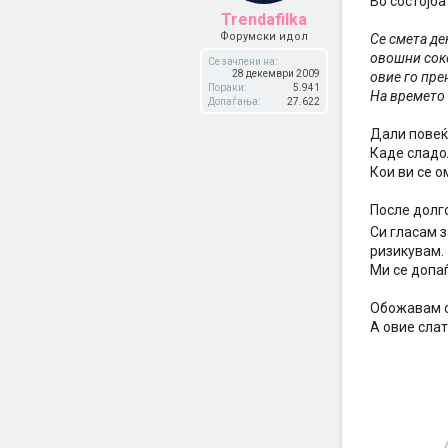
Во состојба
Trendafilka
Форумски идол
Се смета де
овошни соко
Се зачлени на:
28 декември 2009
овие го пре
Пораки:
5.941
На времето 
Допаѓања:
27.622
Дали повеќ
Каде сладо
Кои ви се 
После долг
Си гласам з
ризикувам.
Ми се допа
Обожавам с
A овие слат