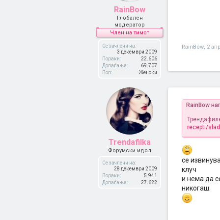
RainBow
Глобален
модератор
Член на тимот
Се зачлени на:
RainBow
,
2 ап
3 декември 2009
Пораки:
22.606
Допаѓања:
69.707
Пол:
Женски
RainBow на
Трендафилк
recepti/sla
Trendafilka
Форумски идол
се извинува
Се зачлени на:
клуч
28 декември 2009
Пораки:
5.941
и нема да с
Допаѓања:
27.622
никогаш.