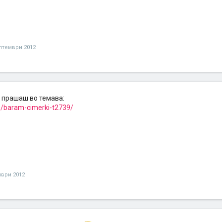
птември 2012
прашаш во темава:
/baram-cimerki-t2739/
мври 2012