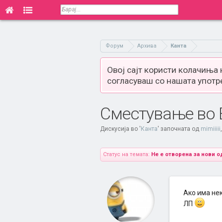
Форум
Архива
Канта
Овој сајт користи колачиња
согласуваш со нашата употр
Сместување во В
Дискусија во '
Канта
' започната од
mimiiiii
Статус на темата:
Не е отворена за нови о
Ако има нек
ЛП