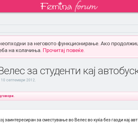
 неопходни за неговото функционирање. Ако продолжиш
еба на колачиња.
Прочитај повеќе.
елес за студенти кај автобус
,
10 септември 2012
.
дговори.
ој заинтересиран за сместување во Велес во куќа без газди кај ав