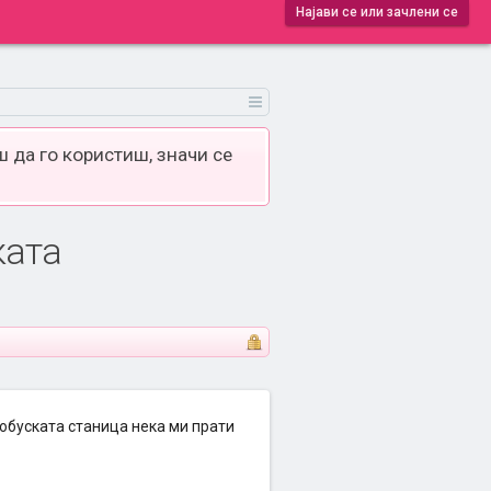
Најави се или зачлени се
 да го користиш, значи се
ката
тобуската станица нека ми прати