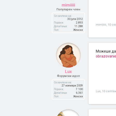
mimiiiii
Популарен член
Се зачлени на:
30 јули 2012
Пораки:
2.893
mimiiiii
,
10 се
Допаѓања:
11.288
Пол:
Женски
Можеше да 
obrazovanie
Lux
Форумски идол
Се зачлени на:
27 ноември 2009
Пораки:
7.100
Lux
,
10 септе
Допаѓања:
6.361
Пол:
Женски