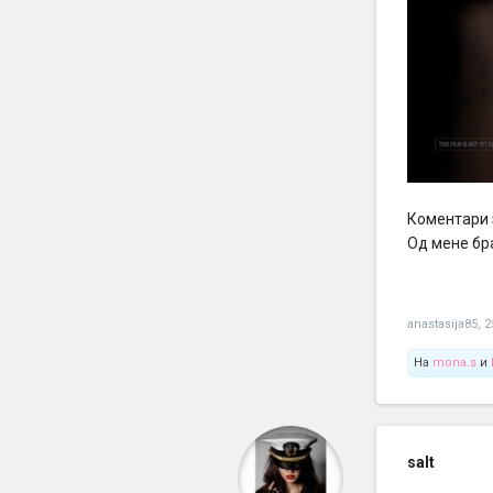
Коментари 
Од мене бр
anastasija85
,
2
На
mona.s
и
salt