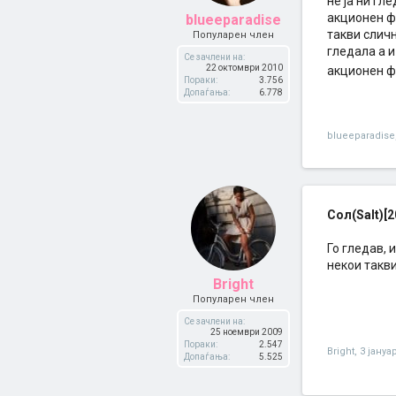
не ја ни г
акционен ф
blueeparadise
такви сличн
Популарен член
гледала а и
Се зачлени на:
22 октомври 2010
акционен ф
Пораки:
3.756
Допаѓања:
6.778
blueeparadise
Сол(Salt)[2
Го гледав, 
некои такв
Bright
Популарен член
Се зачлени на:
25 ноември 2009
Пораки:
2.547
Bright
,
3 јануа
Допаѓања:
5.525