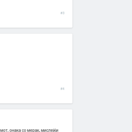
#3
#4
мот, онака со мерак, мислејќи