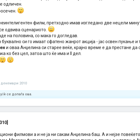
де одличен.
росечен.
 неинтелигентен филм, претходно имав изгледано две нецели минут
 се одвива сценариото.
де на половина, со мака го догледав.
 буквално си го имаат сфатено жанрот акција - јас освен пукање и 
ен
и оваа Анџелина си старее веќе, крајно време е да престане да с
ка ко без цел, затоа што ќе има и II дел.
 декември 2010
у/ѝ се допаѓа ова.
010]
циони филмови а и не ја ни сакам Анџелина баш. А и нејзе повеќето