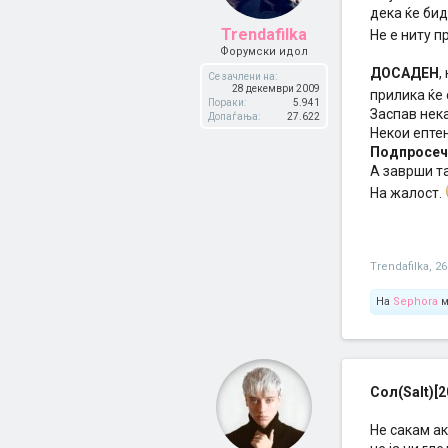
дека ќе би
Trendafilka
Не е ниту п
Форумски идол
ДОСАДЕН
,
Се зачлени на:
28 декември 2009
прилика ќе
Пораки:
5.941
Заспав нека
Допаѓања:
27.622
Некои ептен
Подпросеч
А заврши та
На жалост.
Trendafilka
,
26
На
Sephora
м
Сол(Salt)[2
Не сакам ак