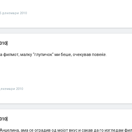
5 декември 2010
010]
а филмот, малку "глупичок" ми беше, очекував повеќе.
декември 2010
010]
 Анџелина, ама се оградив од мојот вкус и сакав да го изгледам фил