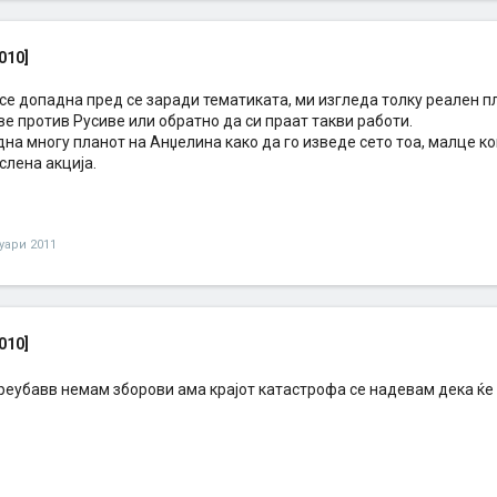
010]
се допадна пред се заради тематиката, ми изгледа толку реален пл
е против Русиве или обратно да си праат такви работи.
на многу планот на Анџелина како да го изведе сето тоа, малце к
слена акција.
нуари 2011
010]
реубавв немам зборови ама крајот катастрофа се надевам дека ќе 