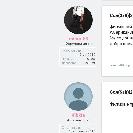
Сол(Salt)[2
Филмов ми 
Американив
Ми се допад
mims-89
добро осми
Форумски идол
Се зачлени на:
7 мај 2010
Пораки:
6.488
Допаѓања:
24.079
mims-89
,
5 ја
Сол(Salt)[2
Филмов е п
Kikkie
Истакнат член
Се зачлени на:
17 октомври 2010