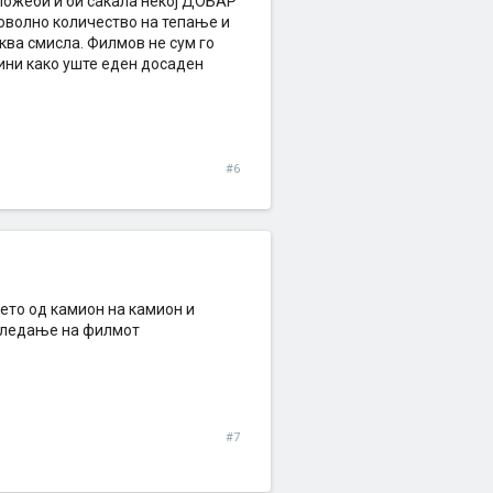
Можеби и би сакала некој ДОБАР
доволно количество на тепање и
аква смисла. Филмов не сум го
чини како уште еден досаден
#6
њето од камион на камион и
 гледање на филмот
#7