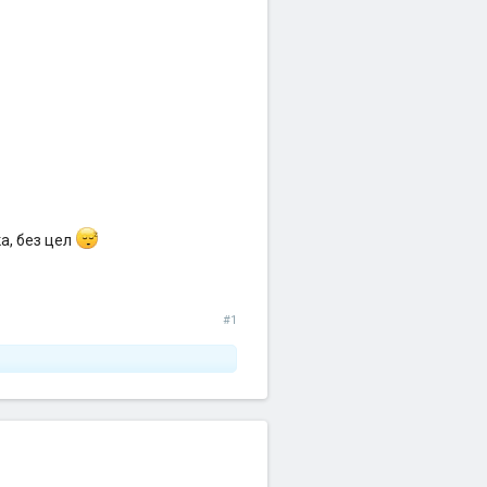
а, без цел
#1