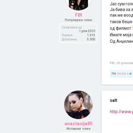
Јас сум го
Ја бива за 
FBI
пак ме воод
Популарен член
таков беше 
Се зачлени на:
од филмот
1 јули 2010
Имате моја
Пораки:
1.513
Допаѓања:
5.300
Од Анџелина
FBI
,
25 декемв
На
mona.s
и
salt
http://www
anastasija85
Истакнат член