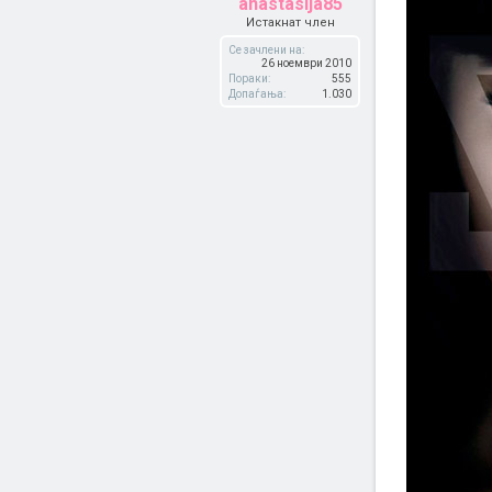
anastasija85
Истакнат член
Се зачлени на:
26 ноември 2010
Пораки:
555
Допаѓања:
1.030