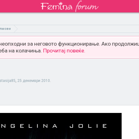
лмови
 неопходни за неговото функционирање. Ако продолжиш
еба на колачиња.
Прочитај повеќе.
stasija85
,
25 декември 2010
.