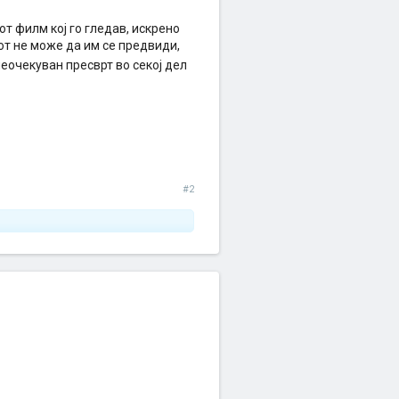
от филм кој го гледав, искрено
от не може да им се предвиди,
 неочекуван пресврт во секој дел
#2