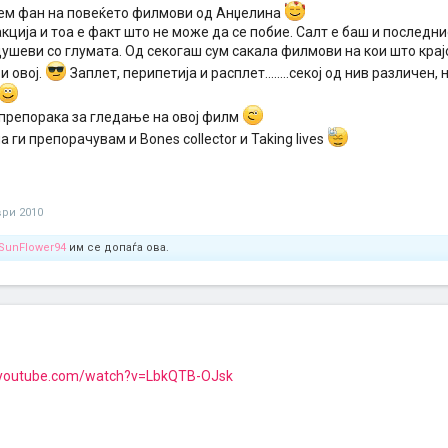
лем фан на повеќето филмови од Анџелина
акција и тоа е факт што не може да се побие. Салт е баш и последни
ушеви со глумата. Од секогаш сум сакала филмови на кои што крај
и овој.
Заплет, перипетија и расплет........секој од нив различен,
 препорака за гледање на овој филм
 ги препорачувам и Bones collector и Taking lives
ри 2010
SunFlower94
им се допаѓа ова.
.youtube.com/watch?v=LbkQTB-OJsk