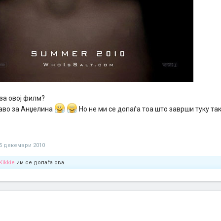
за овој филм?
аво за Анџелина
Но не ми се допаѓа тоа што заврши туку так
5 декември 2010
Kikkie
им се допаѓа ова.