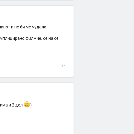
анот и не би ме чудело
омплицирано филмче, се на се
#8
има и 2 дел
)