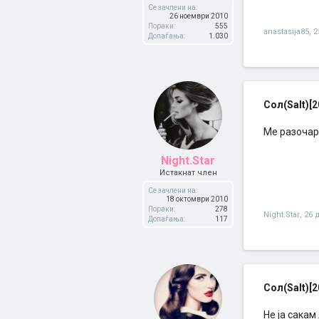
Се зачлени на:
26 ноември 2010
Пораки:
555
anastasija85
,
2
Допаѓања:
1.030
Сол(Salt)[2
Ме разочар
Night.Star
Истакнат член
Се зачлени на:
18 октомври 2010
Пораки:
278
Night.Star
,
26 
Допаѓања:
117
Сол(Salt)[2
Не ја сакам