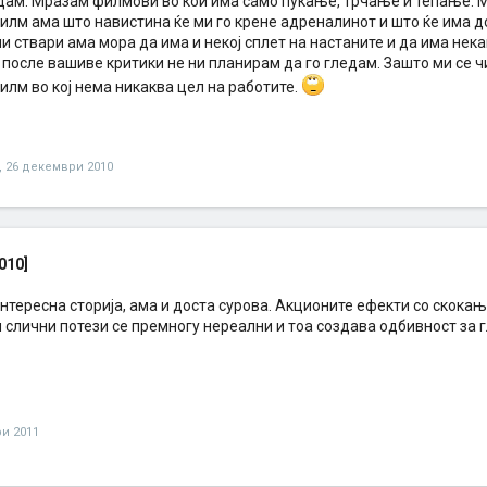
ледам. Мразам филмови во кои има само пукање, трчање и тепање. 
илм ама што навистина ќе ми го крене адреналинот и што ќе има 
и ствари ама мора да има и некој сплет на настаните и да има нек
 после вашиве критики не ни планирам да го гледам. Зашто ми се 
илм во кој нема никаква цел на работите.
,
26 декември 2010
010]
интересна сторија, ама и доста сурова. Акционите ефекти со скока
и слични потези се премногу нереални и тоа создава одбивност за
ри 2011