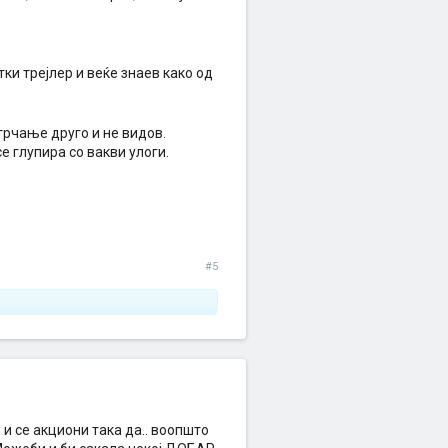
ки трејлер и веќе знаев како од
трчање друго и не видов.
е глупира со вакви улоги.
#5
 и се акциони така да.. воопшто