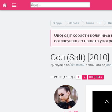
Форум
Забава
Филм и ТВ
Фи
Овој сајт користи колачиња
согласуваш со нашата употр
Сол (Salt) [2010]
Дискусија во '
Филмови
' започната од
ana
СТРАНИЦА 1 ОД 2
1
2
СЛЕДНА >