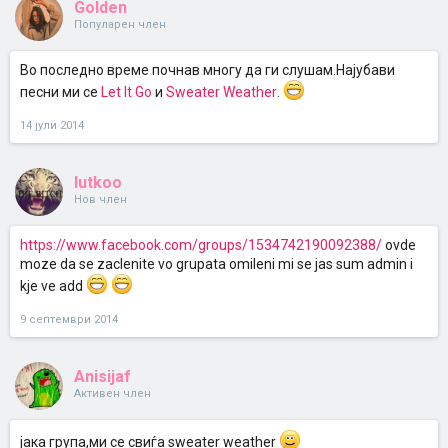
Golden
Популарен член
Во последно време почнав многу да ги слушам.Најубави
песни ми се
Let It Go
и
Sweater Weather
.
14 јули 2014
lutkoo
Нов член
https://www.facebook.com/groups/1534742190092388/
ovde
moze da se zaclenite vo grupata omileni mi se jas sum admin i
kje ve add
9 септември 2014
Anisijaf
Активен член
јака група,ми се свиѓа sweater weather