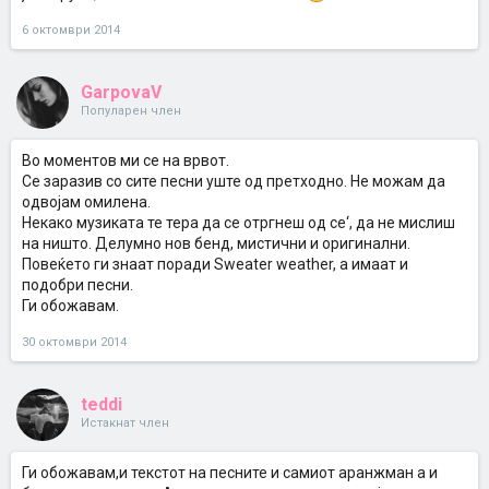
6 октомври 2014
GarpovaV
Популарен член
Во моментов ми се на врвот.
Се заразив со сите песни уште од претходно. Не можам да
одвојам омилена.
Некако музиката те тера да се отргнеш од се‘, да не мислиш
на ништо. Делумно нов бенд, мистични и оригинални.
Повеќето ги знаат поради Sweater weather, а имаат и
подобри песни.
Ги обожавам.
30 октомври 2014
teddi
Истакнат член
Ги обожавам,и текстот на песните и самиот аранжман а и