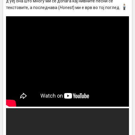
д уеј она што многу ми се допаѓа кај нивните песни се
текстовите, а последнава (
Honest
) ми е врв во тој поглед.