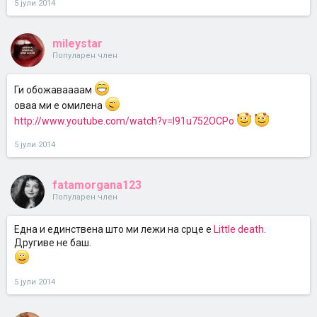
5 јули 2014
mileystar
Популарен член
Ги обожаваааам
оваа ми е омилена
http://www.youtube.com/watch?v=l91u752OCPo
5 јули 2014
fatamorgana123
Популарен член
Една и единствена што ми лежи на срце е
Little death
.
Другиве не баш.
5 јули 2014