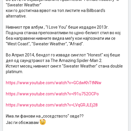
"Sweater Weather"
кои го достигнаа врвот на топ листите на Billboard's
alternative.
Нивниот прв албум , "I Love Yоu" беше издаден 2013г.
Подоцна станаа препознатливи по црно-белиот стил во кој
беа направени нивните видеа меѓу кои најпознати им се
"West Coast", "Sweater Weather", "Afraid".
Во Април 2014, бендот го изваде синглот "Honest" кој беше
дел од саундтракот за The Amazing Spider-Man 2.
Истиот месец нивниот сингл "Sweater Weather" стана double
platinum.
https://www.youtube.com/watch?v=GCdwKhTtNNw
https://www.youtube.com/watch?v=l91u752OCPo
https://www.youtube.com/watch?v=LVqGRJLEj28
Има ли фанови на „соседството“ овде??
Јас ги обожавам