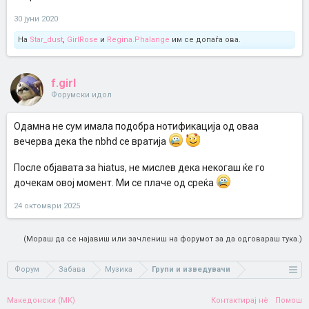
30 јуни 2020
На
Star_dust
,
GirlRose
и
Regina.Phalange
им се допаѓа ова.
f.girl
Форумски идол
Одамна не сум имала подобра нотификација од оваа
вечерва дека the nbhd се вратија
После објавата за hiatus, не мислев дека некогаш ќе го
дочекам овој момент. Ми се плаче од среќа
24 октомври 2025
(Мораш да се најавиш или зачлениш на форумот за да одговараш тука.)
Форум
Забава
Музика
Групи и изведувачи
Македонски (MK)
Контактирај нè
Помош