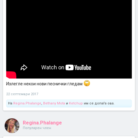
Излегле некои нови песнички гледам
22 септември 2017
На
Regina.Phalange
,
Bethany Mota
и
Ketchup
им се допаѓа ова.
Regina.Phalange
Популарен член