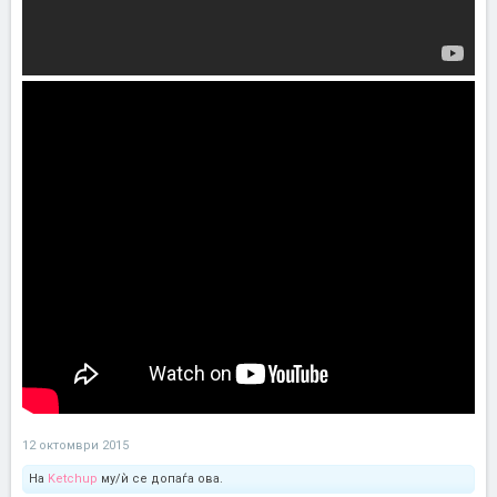
12 октомври 2015
На
Ketchup
му/ѝ се допаѓа ова.