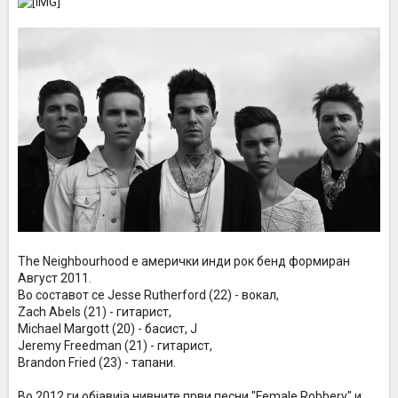
The Neighbourhood е амерички инди рок бенд формиран
Август 2011.
Во составот се Jesse Rutherford (22) - вокал,
Zach Abels (21) - гитарист,
Michael Margott (20) - басист, J
Jeremy Freedman (21) - гитарист,
Brandon Fried (23) - тапани.
Во 2012 ги објавија нивните први песни "Female Robbery" и