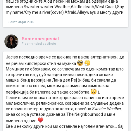
баш се згодни сите.А од песни не можам да одвојам една
омилена Sweater weater Weather,A little death,West Coast,Say
my name/Cry me a river(cover),Afraid,Alleyways и многу други
10 октомври 2015
Someonespecial
Free-minded aesthete
Jaс во последно време се шекнав по ваков алтернативен, да
не речам хипстерски стил на музика
Moмциве ги обожавам, се согласувам со еден коментар што
го прочитав на јутјуб на една нивна песна, дека се како
машка, бенд верзија на Лана дел Реј (и баш би сакала да
снимат песна со неа, можам да замислам само каква
перфекција би излегла од таква соработка
).
Песните им се онака на некој прекрасен начин во исто време
меланхолични, релаксирачки, совршени за слушање додека
се возиш и ветер те дува во косата, посебно
Sweater Weather,
онаа со која уствари дознав за The Neighbourhood и ми е
омилена од нив
Eве и неколку други кои ми оставиле најголем впечаток... бај