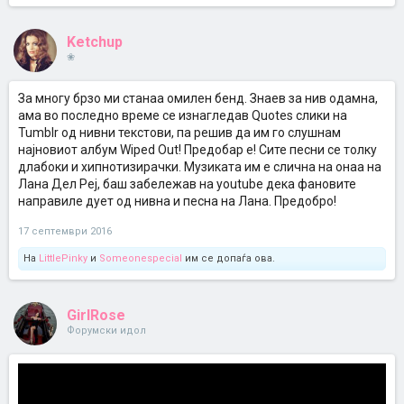
Ketchup
❀
За многу брзо ми станаа омилен бенд. Знаев за нив одамна,
ама во последно време се изнагледав Quotes слики на
Tumblr од нивни текстови, па решив да им го слушнам
најновиот албум Wiped Out! Предобар е! Сите песни се толку
длабоки и хипнотизирачки. Музиката им е слична на онаа на
Лана Дел Реј, баш забележав на youtube дека фановите
направиле дует од нивна и песна на Лана. Предобро!
17 септември 2016
На
LittlePinky
и
Someonespecial
им се допаѓа ова.
GirlRose
Форумски идол