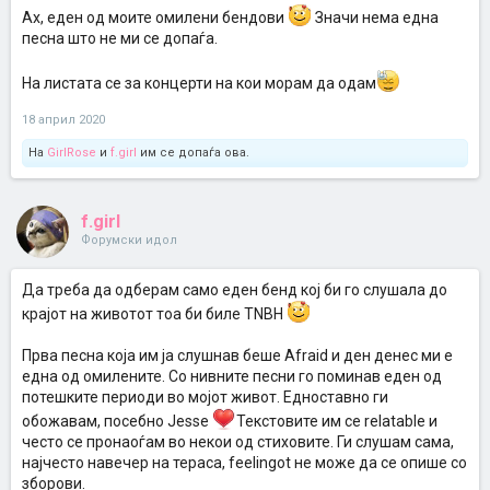
Ах, еден од моите омилени бендови
Значи нема една
песна што не ми се допаѓа.
На листата се за концерти на кои морам да одам
18 април 2020
На
GirlRose
и
f.girl
им се допаѓа ова.
f.girl
Форумски идол
Да треба да одберам само еден бенд кој би го слушала до
крајот на животот тоа би биле TNBH
Прва песна која им ја слушнав беше Afraid и ден денес ми е
една од омилените. Со нивните песни го поминав еден од
потешките периоди во мојот живот. Едноставно ги
обожавам, посебно Jesse
Текстовите им се relatable и
често се пронаоѓам во некои од стиховите. Ги слушам сама,
најчесто навечер на тераса, feelingot не може да се опише со
зборови.