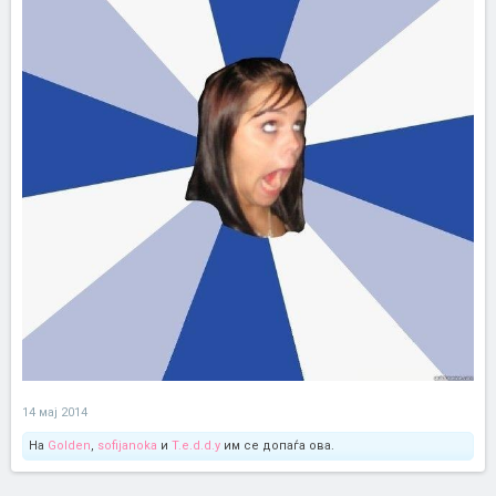
14 мај 2014
На
Golden
,
sofijanoka
и
T.e.d.d.y
им се допаѓа ова.