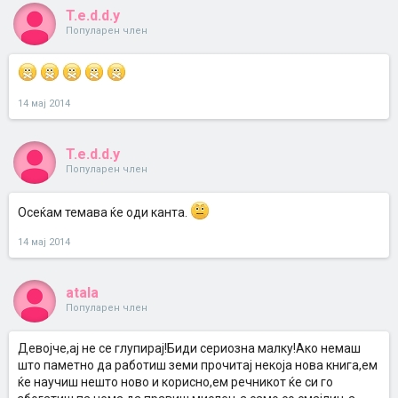
T.e.d.d.y
Популарен член
14 мај 2014
T.e.d.d.y
Популарен член
Осеќам темава ќе оди канта.
14 мај 2014
atala
Популарен член
Девојче,ај не се глупирај!Биди сериозна малку!Ако немаш
што паметно да работиш земи прочитај некоја нова книга,ем
ќе научиш нешто ново и корисно,ем речникот ќе си го