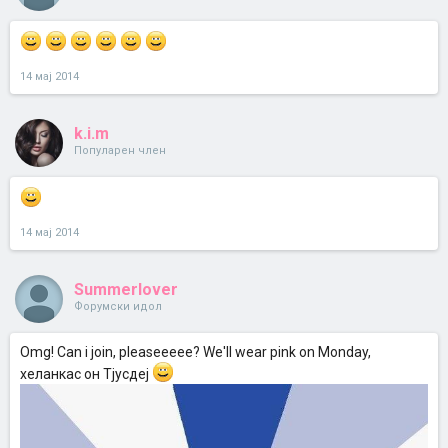
14 мај 2014
k.i.m
Популарен член
14 мај 2014
Summerlover
Форумски идол
Omg! Can i join, pleaseeeee? We'll wear pink on Monday,
хеланкас он Тјусдеј