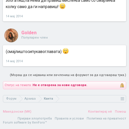
збогатиш,па нема да правиш мислења само со смајлиња
колку само да ги направиш!
14 мај 2014
Golden
Популарен член
(смајлиштосипукавоглавата)
14 мај 2014
(Мораш да се најавиш или зачлениш на форумот за да одговараш тука.)
Статус на темата:
Не е отворена за нови одговори.
Форум
Архива
Канта
Македонски (MK)
Контактирај нè
Помош
Пријави злоупотреба
Правила и услови
Политика на приватност
Forum software by XenForo™