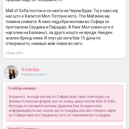
Mall of Sofia постои и се наоѓа на Черни Врјах. Тој е како кај
нас што е Капитол Мол. Потпуно исто. The Mall веќе му
помина славата. А како најдобри молови во Софија се
прогласени Сердика и Парадајз. А Ринг Мол освен што е
најголем на Балканот, за друго ношто не вреди. Ниеден
асален бренд нема. И плус јас кога бев 15 дрна по
отворањето, немаше жив човек во него.
18 мај 2016
V.odolija
Форумски идол
V.odolija напиша:
↑
Всушност, ти каде шеташ по Софија (или само очигледно се
фалиш по женски форум) ако не знаеш дека постои Mall of Sofia.
Изгледа по пазарите шеткаш.Душичка.Еве ти една нова
информација,па ако знаеш да се снајдеш,или ако стварно одиш
во Софија како што тврдиш во што се сомневам
ќе го најдеш.