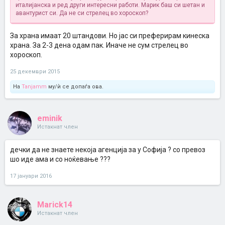
италијанска и ред други интересни работи. Марик баш си шетан и
авантурист си. Да не си стрелец во хороскоп?
За храна имаат 20 штандови. Но јас си преферирам кинеска
храна. За 2-3 дена одам пак. Иначе не сум стрелец во
хороскоп.
25 декември 2015
На
Tanjamm
му/ѝ се допаѓа ова.
eminik
Истакнат член
дечки да не знаете некоја агенција за у Софија ? со превоз
шо иде ама и со ноќевање ???
17 јануари 2016
Marick14
Истакнат член