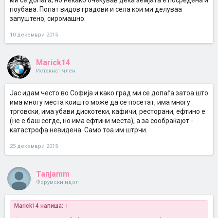
ми се допаѓа, но некако очекував дека земјата е посредена и
поубава. Попат видов градови и села кои ми делуваа
запуштено, сиромашно.
10 декември 2015
Marick14
Истакнат член
Јас идам често во Софија и како град ми се допаѓа затоа што
има многу места коишто може да се посетат, има многу
трговски, има убави дискотеки, кафичи, ресторани, ефтино е
(не е баш сегде, но има ефтини места), а за сообраќајот -
катастрофа невидена. Само тоа им штрчи.
25 декември 2015
Tanjamm
Форумски идол
Marick14 напиша:
↑