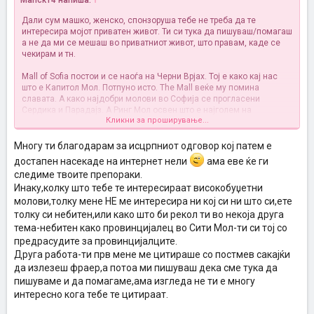
Marick14 напиша:
↑
Дали сум машко, женско, спонзоруша тебе не треба да те
интересира мојот приватен живот. Ти си тука да пишуваш/помагаш
а не да ми се мешаш во приватниот живот, што правам, каде се
чекирам и тн.
Mall of Sofia постои и се наоѓа на Черни Врјах. Тој е како кај нас
што е Капитол Мол. Потпуно исто. The Mall веќе му помина
славата. А како најдобри молови во Софија се прогласени
Сердика и Парадајз. А Ринг Мол освен што е најголем на
Кликни за проширување...
Балканот, за друго ношто не вреди. Ниеден асален бренд нема. И
плус јас кога бев 15 дрна по отворањето, немаше жив човек во
него.
Многу ти благодарам за исцрпниот одговор кој патем е
достапен насекаде на интернет нели
ама еве ќе ги
следиме твоите препораки.
Инаку,колку што тебе те интересираат високобуџетни
молови,толку мене НЕ ме интересира ни кој си ни што си,ете
толку си небитен,или како што би рекол ти во некоја друга
тема-небитен како провинцијалец во Сити Мол-ти си тој со
предрасудите за провинцијалците.
Друга работа-ти прв мене ме цитираше со постмев сакајќи
да излезеш фраер,а потоа ми пишуваш дека сме тука да
пишуваме и да помагаме,ама изгледа не ти е многу
интересно кога тебе те цитираат.