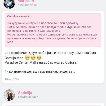
Marick14
Истакнат член
V.odolija напиша:
↑
За купување,многу ми е подобро во Софија,отколку
Солун.Мислам дека до пред некоја година дури и цените беа
пониски,што не ми изгледа така и сега.
Но сепак,има многу трговски центри,многу места каде можеш да
прошеташ, а како најдобар трговски центар би го избрала Софија
Мол.
Јас секој викенд сум во Софија и првпат слушам дека има
Софија Мол.
Paradise Center Mall е најдобар мол во Софија.
Ти којзнае кај шеташ таму или как те шетаат.
18 мај 2016
V.odolija
Форумски идол