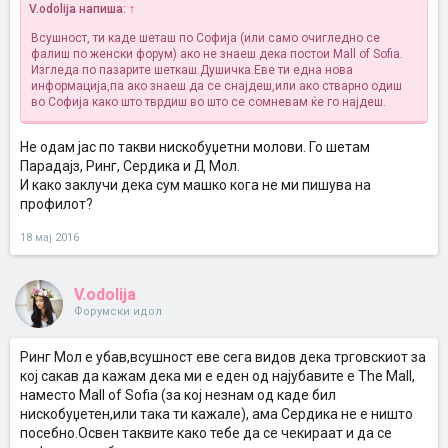
V.odolija напиша:
↑
Всушност, ти каде шеташ по Софија (или само очигледно се
фалиш по женски форум) ако не знаеш дека постои Mall of Sofia.
Изгледа по пазарите шеткаш.Душичка.Еве ти една нова
информација,па ако знаеш да се снајдеш,или ако стварно одиш
во Софија како што тврдиш во што се сомневам
ќе го најдеш.
Не одам јас по такви нискобуџетни молови. Го шетам
Парадајз, Ринг, Сердика и Д Мол.
И како заклучи дека сум машко кога не ми пишува на
профилот?
18 мај 2016
V.odolija
Форумски идол
Ринг Мол е убав,всушност еве сега видов дека трговскиот за
кој сакав да кажам дека ми е еден од најубавите е The Mall,
наместо Mall of Sofia (за кој незнам од каде бил
нискобуџетен,или така ти кажале), ама Сердика не е ништо
посебно.Освен таквите како тебе да се чекираат и да се