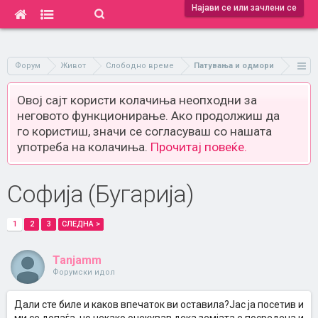
Најави се или зачлени се
Форум
Живот
Слободно време
Патувања и одмори
Овој сајт користи колачиња неопходни за
неговото функционирање. Ако продолжиш да
го користиш, значи се согласуваш со нашата
употреба на колачиња.
Прочитај повеќе.
Софија (Бугарија)
1
2
3
СЛЕДНА >
Tanjamm
Форумски идол
Дали сте биле и каков впечаток ви оставила?Јас ја посетив и