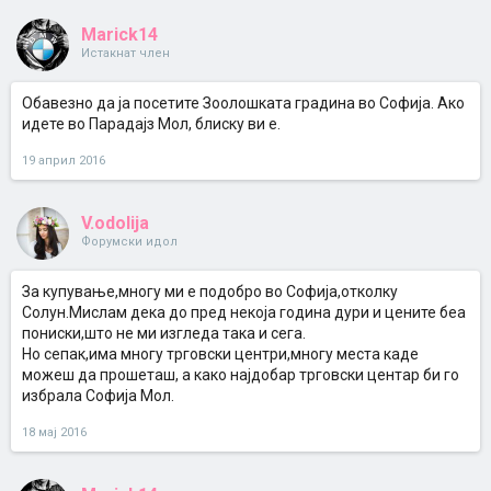
Marick14
Истакнат член
Обавезно да ја посетите Зоолошката градина во Софија. Ако
идете во Парадајз Мол, блиску ви е.
19 април 2016
V.odolija
Форумски идол
За купување,многу ми е подобро во Софија,отколку
Солун.Мислам дека до пред некоја година дури и цените беа
пониски,што не ми изгледа така и сега.
Но сепак,има многу трговски центри,многу места каде
можеш да прошеташ, а како најдобар трговски центар би го
избрала Софија Мол.
18 мај 2016