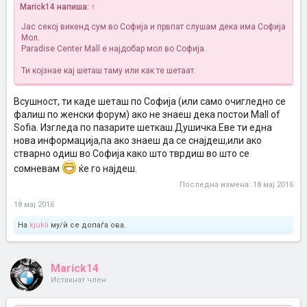
Marick14 напиша:
↑
Јас секој викенд сум во Софија и првпат слушам дека има Софија
Мол.
Paradise Center Mall е најдобар мол во Софија.
Ти којзнае кај шеташ таму или как те шетаат.
Всушност, ти каде шеташ по Софија (или само очигледно се
фалиш по женски форум) ако не знаеш дека постои Mall of
Sofia. Изгледа по пазарите шеткаш.Душичка.Еве ти една
нова информација,па ако знаеш да се снајдеш,или ако
стварно одиш во Софија како што тврдиш во што се
сомневам
ќе го најдеш.
Последна измена:
18 мај 2016
18 мај 2016
На
kjukli
му/ѝ се допаѓа ова.
Marick14
Истакнат член