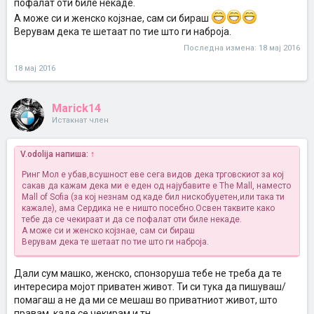
пофалат оти биле некаде.
А може си и женско којзнае, сам си бираш
Верувам дека те шетаат по тие што ги наброја.
Последна измена:
18 мај 2016
18 мај 2016
Marick14
Истакнат член
V.odolija напиша:
↑
Ринг Мол е убав,всушност еве сега видов дека трговскиот за кој
сакав да кажам дека ми е еден од најубавите е The Mall, наместо
Mall of Sofia (за кој незнам од каде бил нискобуџетен,или така ти
кажале), ама Сердика не е ништо посебно.Освен таквите како
тебе да се чекираат и да се пофалат оти биле некаде.
А може си и женско којзнае, сам си бираш
Верувам дека те шетаат по тие што ги наброја.
Дали сум машко, женско, спонзоруша тебе не треба да те
интересира мојот приватен живот. Ти си тука да пишуваш/
помагаш а не да ми се мешаш во приватниот живот, што
правам, каде се чекирам и тн.