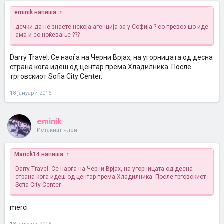
eminik напиша:
↑
дечки да не знаете некоја агенција за у Софија ? со превоз шо иде
ама и со ноќевање ???
Darry Travel. Се наоѓа на Черни Врјах, на угорницата од десна
страна кога идеш од центар према Хладилника. После
трговскиот Sofia City Center.
18 јануари 2016
eminik
Истакнат член
Marick14 напиша:
↑
Darry Travel. Се наоѓа на Черни Врјах, на угорницата од десна
страна кога идеш од центар према Хладилника. После трговскиот
Sofia City Center.
merci