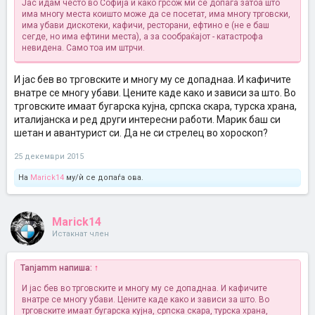
Јас идам често во Софија и како грсож ми се допаѓа затоа што
има многу места коишто може да се посетат, има многу трговски,
има убави дискотеки, кафичи, ресторани, ефтино е (не е баш
сегде, но има ефтини места), а за сообраќајот - катастрофа
невидена. Само тоа им штрчи.
И јас бев во трговските и многу му се допаднаа. И кафичите
внатре се многу убави. Цените каде како и зависи за што. Во
трговските имаат бугарска кујна, српска скара, турска храна,
италијанска и ред други интересни работи. Марик баш си
шетан и авантурист си. Да не си стрелец во хороскоп?
25 декември 2015
На
Marick14
му/ѝ се допаѓа ова.
Marick14
Истакнат член
Tanjamm напиша:
↑
И јас бев во трговските и многу му се допаднаа. И кафичите
внатре се многу убави. Цените каде како и зависи за што. Во
трговските имаат бугарска кујна, српска скара, турска храна,