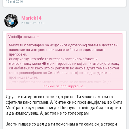
18 мај 2016
Marick14
Истакнат член
V.odolija напиша:
↑
Многу ти благодарам за исцрпниот одговор кој патем е достапен
насекаде на интернет нели
ама еве ќе ги следиме твоите
препораки.
Инаку,колку што тебе те интересираат високобуџетни
молови,толку мене НЕ ме интересира ни кој си ни што си,ете толку
си небитен,или како што би рекол ти во некоја друга тема-небитен
како провинцијалец во Сити Мол-ти си тој со предрасудите за
провинцијалците.
Друга работа-ти прв мене ме цитираше со постмев сакајќи да
Кликни за проширување...
излезеш фраер,а потоа ми пишуваш дека сме тука да пишуваме и
да помагаме,ама изгледа не ти е многу интересно кога тебе те
цитираат.
Друг те цитирал со потсмев, а јас не. Ти може сама си го
сфатила како потсмев. А "битен си ко провинцијалец во Сити
Мол" јас не сум рекол нигде. Почнуваш веќе да бидеш дрска
и да измислуваш. А јас тоа не го толерирам.
Јас ти пишав со цел да ти помогнам а ти сама си ја створи