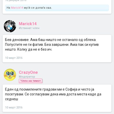
18 јануари 2016
На
Marick14
му/ѝ се допаѓа ова.
Marick14
Истакнат член
Бев деновиве. Ама баш ништо не останало од облека.
Попустите не ги фатив. Беа завршени. Ама пак си купив
нешто. Колку да не е без ич.
10 март 2016
CrazyOne
Модератор
Член на тимот
Еден од поомилените градови ми е Софиjа и често ja
посетувам. Се согласувам дека има доста места каде да
седнеш
10 март 2016