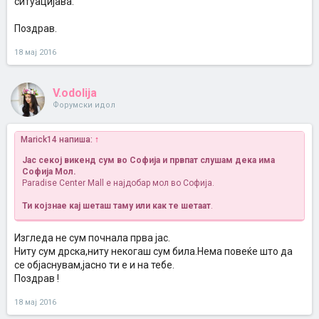
ситуацијава.
Поздрав.
18 мај 2016
V.odolija
Форумски идол
Marick14 напиша:
↑
Јас секој викенд сум во Софија и првпат слушам дека има
Софија Мол.
Paradise Center Mall е најдобар мол во Софија.
Ти којзнае кај шеташ таму или как те шетаат
.
Изгледа не сум почнала прва јас.
Ниту сум дрска,ниту некогаш сум била.Нема повеќе што да
се објаснувам,јасно ти е и на тебе.
Поздрав !
18 мај 2016