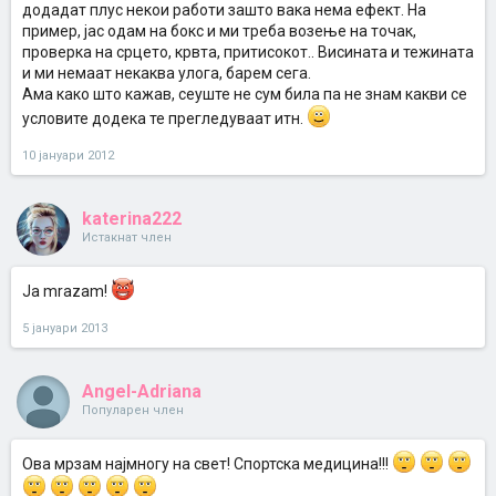
додадат плус некои работи зашто вака нема ефект. На
пример, јас одам на бокс и ми треба возење на точак,
проверка на срцето, крвта, притисокот.. Висината и тежината
и ми немаат некаква улога, барем сега.
Ама како што кажав, сеуште не сум била па не знам какви се
условите додека те прегледуваат итн.
10 јануари 2012
katerina222
Истакнат член
Ja mrazam!
5 јануари 2013
Angel-Adriana
Популарен член
Ова мрзам најмногу на свет! Спортска медицина!!!