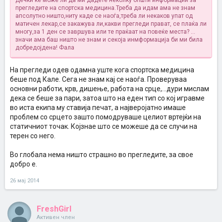
Дечки ќе може ли да ми дадете неколку општи информации за
прегледите на спортска медицина.Треба да идам ама не знам
апсолутно ништо,ниту каде се наоѓа,треба ли некаков упат од
матичен лекар,се закажува ли,какви прегледи прават, се плаќа ли
многу,за 1 ден се завршува или те праќаат на повеќе места? ...
значи ама баш ништо не знам и секоја инмформација би ми била
добредојдена! Фала
На прегледи одев одамна уште кога спортска медицина
беше под Кале. Сега не знам кај се наоѓа. Проверуваа
основни работи, крв, дишење, работа на срце,...дури мислам
дека се беше за пари, затоа што на еден тип со кој игравме
во иста екипа му ставија печат, а најверојатно имаше
проблем со срцето зашто помодруваше целиот вртејќи на
статичниот точак. Којзнае што се можеше да се случи на
терен со него.
Во глобала нема ништо страшно во прегледите, за свое
добро е.
26 мај 2014
FreshGirl
Активен член