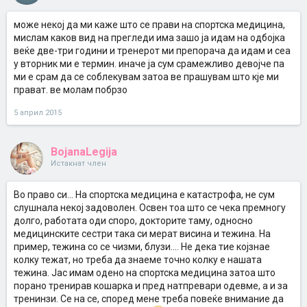
може некој да ми каже што се прави на спортска медицина,
мислам каков вид на прегледи има зашо ја идам на одбојка
веќе две-три години и тренерот ми препорача да идам и сеа
у вторник ми е термин. иначе ја сум срамежливо девојче па
ми е срам да се соблекувам затоа ве прашувам што кје ми
прават. ве молам побрзо
5 април 2015
BojanaLegija
Истакнат член
Во право си... На спортска медицина е катастрофа, не сум
слушнала некој задоволен. Освен тоа што се чека премногу
долго, работата оди споро, докторите таму, односно
медицинските сестри така си мерат висина и тежина. На
пример, тежина со се чизми, блузи.... Не дека тие којзнае
колку тежат, но треба да знаеме точно колку е нашата
тежина. Јас имам одено на спортска медицина затоа што
порано тренирав кошарка и пред натпревари одевме, а и за
тренинзи. Се на се, според мене треба повеќе внимание да