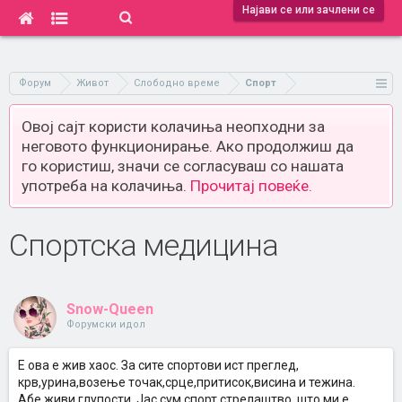
Најави се или зачлени се
Форум
Живот
Слободно време
Спорт
Овој сајт користи колачиња неопходни за
неговото функционирање. Ако продолжиш да
го користиш, значи се согласуваш со нашата
употреба на колачиња.
Прочитај повеќе.
Спортска медицина
Snow-Queen
Форумски идол
Е ова е жив хаос. За сите спортови ист преглед,
крв,урина,возење точак,срце,притисок,висина и тежина.
Абе живи глупости. Јас сум спорт стрелаштво, што ми е