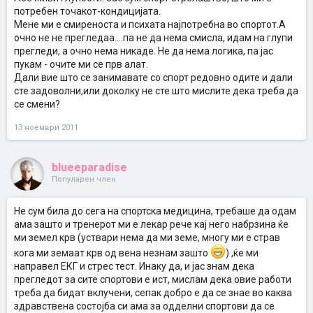
потребен точакот-кондицијата.
Мене ми е смиреноста и психата најпотребна во спортот.А
очно не не прегледаа....па не да нема смисла, идам на глупи
прегледи, а очно нема никаде. Не да нема логика, па јас
пукам - очите ми се прв алат.
Дали вие што се занимавате со спорт редовно одите и дали
сте задоволни,или доколку не сте што мислите дека треба да
се смени?
13 ноември 2011
blueeparadise
Популарен член
Не сум била до сега на спортска медицина, требаше да одам
ама зашто и тренерот ми е лекар рече кај него набрзина ќе
ми земел крв (уствари нема да ми земе, многу ми е страв
кога ми земаат крв од вена незнам зашто
) ,ќе ми
направел ЕКГ и стрес тест. Инаку да, и јас знам дека
прегледот за сите спортови е ист, мислам дека овие работи
треба да бидат вклучени, сепак добро е да се знае во каква
здравствена состојба си ама за одделни спортови да се