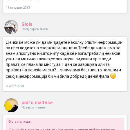
18 јануари 2013
Gioia
Популарен член
Дечки ќе може ли да ми дадете неколку општи информации
за прегледите на спортска медицина.Треба да идам ама не
знам апсолутно ништо,ниту каде се наоѓа,треба ли некаков
упат од матичен лекар,се закажува ли,какви прегледи
прават, се плаќа ли многу,за 1 ден се завршува или те
праќаат на повеќе места? ... значи ама баш ништо не знам и
секоја инмформација би ми била добредојдена! Фала
3 март 2014
corto.maltese
Истакнат член
Gioia напиша: