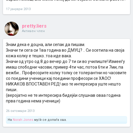
17 јануари 2013
pretty.liers
Активен член
Знам дека е доцна, али сепак да пишам.
Значи ти сега си 1ва година во ДМУЦ? .. Си осетила на своја
кожа колку е тешко..тоа иде вака.
Значи од утро од 8 до вечер до 7 ти си во училиште! Измееѓу
имаш слободни часови, пример 4ти час, потоа 6ти и 7ми, па
вежби... Професорите колку толку се толерантни но часовите
со поедини ученици кај поедини професори се ХАОС!
НИКАКОВ ВПОСТАВЕН РЕД! ако те интересира уште нешто
пиши..
(веројатно не те интересира бидејќи слушнав оваа година
прва година нема ученици)
26 октомври 2013
На
Norah Jones
му/ѝ се допаѓа ова.