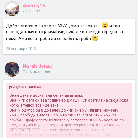
Audrey16
Истакнат член
Добро стварно е хаос во МБУЦ ама најзакон е
и таа
слобода таму што ја имавме, никаде во ниедно средно ја
нема. Ама кога треба да се работи, треба
28 октомври 2013
Norah Jones
Популарен член
pretty.liers напиша:
↑
Знам дека е доцна, али сепак да пишам.
Значи ти сега си 1ва година во ДМУЦ? .. Си осетила на своја кожа
колку е тешко..тоа иде вака.
Значи од утро од 8 до вечер до 7 ти си во училиште! Измееѓу
имаш слободни часови, пример 4ти час, потоа 6ти и 7ми, па
вежби... Професорите колку толку се толерантни но часовите со
поедини ученици кај поедини професори се ХАОС! НИКАКОВ
ВПОСТАВЕН РЕД! ако те интересира уште нешто пиши..
(веројатно не те интересира бидејќи слушнав оваа година прва