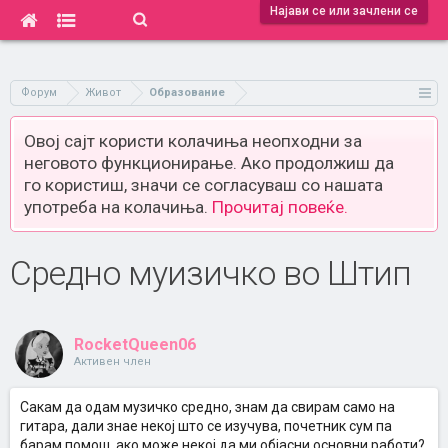
Најави се или зачлени се
Форум
Живот
Образование
Овој сајт користи колачиња неопходни за
неговото функционирање. Ако продолжиш да
го користиш, значи се согласуваш со нашата
употреба на колачиња.
Прочитај повеќе.
Средно муизичко во Штип
RocketQueen06
Активен член
Сакам да одам музичко средно, знам да свирам само на
гитара, дали знае некој што се изучува, почетник сум па
барам помош, ако може некој да ми објасни основни работи?