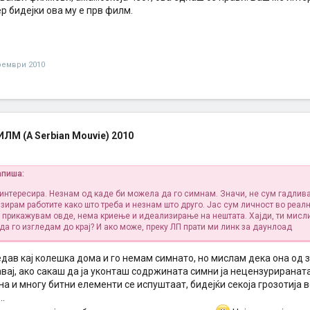
р бидејки ова му е прв филм.
оември 2010
М (A Serbian Mouvie) 2010
апиша:
интересира. Незнам од каде би можела да го симнам. Значи, не сум гадлива
зирам работите како што треба и незнам што друго. Јас сум личност во реал
е прикажувам овде, нема криење и идеализирање на нештата. Хајди, ти мисл
да го изгледам до крај?
И ако може, преку ЛП прати ми линк за даунлоад
ледав кај колешка дома и го немам симнато, но мислам дека она од з
ај, ако сакаш да ја уконташ содржината симни ја нецензурираната
на и многу битни елементи се испуштаат, бидејќи секоја грозотија 
..