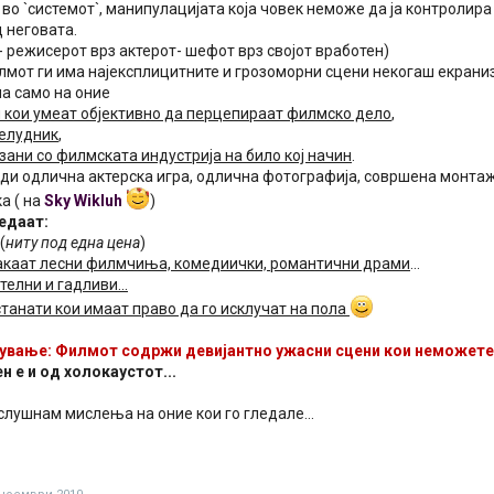
во `системот`, манипулацијата која човек неможе да ја контролира
 неговата.
 режисерот врз актерот- шефот врз својот вработен)
лмот ги има најексплицитните и грозоморни сцени некогаш екранизи
а само на оние
кои умеат објективно да перцепираат филмско дело
,
желудник
,
зани со филмската индустрија на било кој начин
.
уди одлична актерска игра, одлична фотографија, совршена монтаж
а ( на
Sky Wikluh
)
ледаат:
(
ниту под една цена
)
акаат лесни филмчиња, комедиички, романтични драми
...
елни и гадливи...
танати кои имаат право да го исклучат на пола
вање: Филмот содржи девијантно ужасни сцени кои неможете н
н е и од холокаустот...
слушнам мислења на оние кои го гледале...