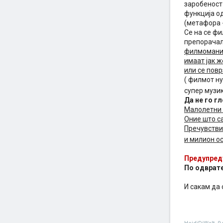
заробеност 
функција од
(метафора -
Се на се фи
препорачал
филмомани 
имаат јак 
или се повр
( филмот н
супер музик
Да не го г
Малолетни
Оние што с
Пречувствит
и милион ос
Предупреду
По одврате
И сакам да 