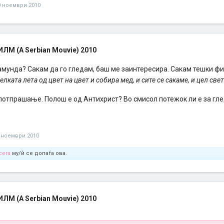
0 ноември 2010
М (A Serbian Mouvie) 2010
Замунда? Сакам да го гледам, баш ме заинтересира. Сакам тешки ф
елката лета од цвет на цвет и собира мед, и сите се сакаме, и цел све
потпрашање. Полош е од Антихрист? Во смисол потежок ли е за г
 ноември 2010
vcera
му/ѝ се допаѓа ова.
М (A Serbian Mouvie) 2010