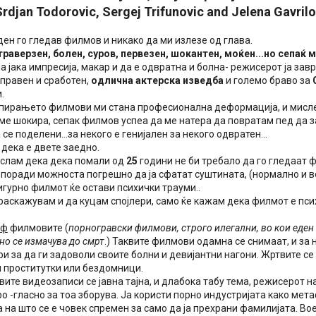
Srdjan Todorovic, Sergej Trifunovic and Jelena Gavrilo
ден го гледав филмов и никако да ми излезе од глава.
траверзен, болен, суров, первезен, шокантен, моќен...но сепаќ 
 јака импресија, макар и да е одвратна и болна- режисерот ја за
правен и сработен,
одлична актерска изведба
и големо браво за
.
пирањето филмови ми стана професионална деформација, и мисле
ме шокира, сепак филмов успеа да ме натера да повратам пед да з
е поделени...за некого е генијален за некого одвратен...
дека е двете заедно.
ислам дека дека помали од
25
години не би требало да го гледаат 
поради можноста погрешно да ја сфатат суштината, (нормално и во
игурно филмот ќе остави психички трауми..
 раскажувам и да куцам спојлери, само ќе кажам дека филмот е пс
аф
филмовите (
порногравски филмови, строго илегални, во кои еден о
лно се измачува до смрт
.) Таквите филмови одамна се снимаат, и за 
и за да ги задоволи своите болни и девијантни нагони. Жртвите се
 проститутки или бездомници.
вите видеозаписи се јавна тајна, и длабока табу тема, режисерот н
о -гласно за тоа зборува. Ја користи порно индустријата како мет
а на што се е човек спремен за само да ја прехрани фамилијата. В