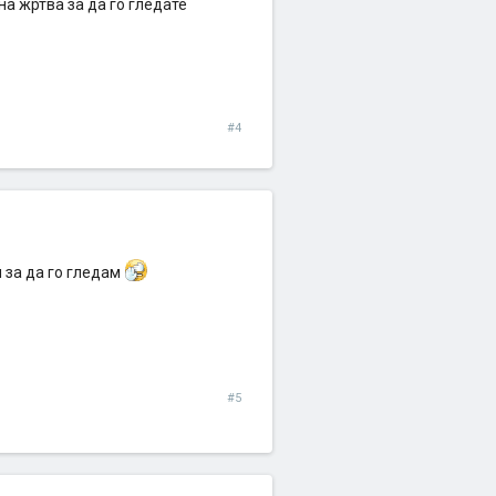
на жртва за да го гледате
#4
 за да го гледам
#5