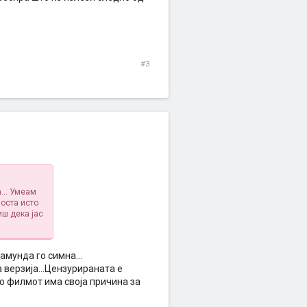
#3
... Умеам
носта исто
иш дека јас
амунда го симна...
 верзија...Цензурираната е
во филмот има своја причина за