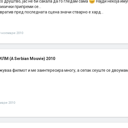
 со друштво, јас не би сакала да го гледам сама
Најди некоја иму
сихички припреми се...
вратив пред последната сцена значи стварно е хард...
0 ноември 2010
М (A Serbian Mouvie) 2010
жуваа филмот и ме заинтересира многу, а сепак сеуште се двоумам
мври 2010