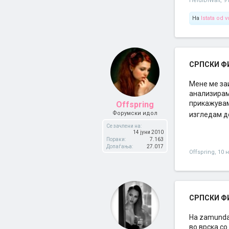
HeidiDiWalt
,
9
На
Istata od 
СРПСКИ ФИЛ
Мене ме заи
анализирам 
прикажувам
Offspring
Форумски идол
изгледам д
Се зачлени на:
14 јуни 2010
Пораки:
7.163
Допаѓања:
27.017
Offspring
,
10 
СРПСКИ ФИЛ
На zamunda.
во врска со