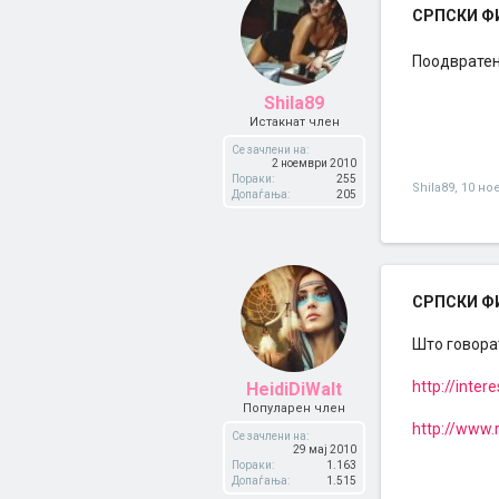
СРПСКИ ФИЛ
Поодвратен
Shila89
Истакнат член
Се зачлени на:
2 ноември 2010
Пораки:
255
Shila89
,
10 но
Допаѓања:
205
СРПСКИ ФИЛ
Што говора
http://inter
HeidiDiWalt
Популарен член
http://www.
Се зачлени на:
29 мај 2010
Пораки:
1.163
Допаѓања:
1.515