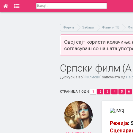
Форум
Забава
Филм и ТВ
Фи
Овој сајт користи колачиња
согласуваш со нашата употр
Српски филм (A S
Дискусија во '
Филмови
' започната од
Hei
СТРАНИЦА 1 ОД 6
1
2
3
4
5
6
Режија
: 
Сценари