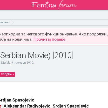
лмови
 неопходни за неговото функционирање. Ако продолжиш
еба на колачиња.
Прочитај повеќе.
erbian Movie) [2010]
diDiWalt
,
9 ноември 2010
.
СЛЕДНА >
Srdjan Spasojevic
о
: Aleksandar Radivojevic, Srdjan Spasojevic