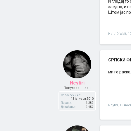
И гледај го
заедно, и п
Штом јас по
HeidiDiWalt
,
1
СРПСКИ ФИЛ
ми го раска
Neytiri
Популарен член
Се зачлени на:
13 јануари 2010
Пораки:
1.289
Neytiri
,
10 ное
Допаѓања:
2.457