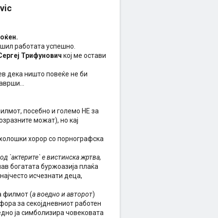
vic
моќен.
вршил работата успешно.
Сергеј Трифунович
кој ме остави
в дека ништо повеќе не би
аврши...
филмот, посебно и големо НЕ за
зразните можат), но кај
ихолошки хорор со порнографска
д `актерите` е вистинска жртва,
нав богатата буржоазија плаќа
 најчесто исчезнати деца,
а филмот (
а воедно и авторот
)
афора за секојдневниот работен
оедно ја симболизира човековата