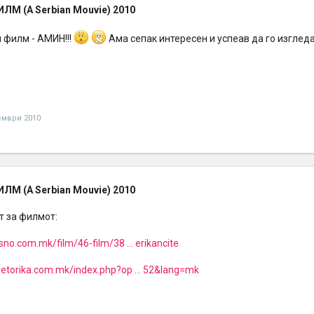
М (A Serbian Mouvie) 2010
 филм - АМИН!!!
Ама сепак интересен и успеав да го изглед
ември 2010
М (A Serbian Mouvie) 2010
т за филмот:
esno.com.mk/film/46-film/38 ... erikancite
retorika.com.mk/index.php?op ... 52&lang=mk