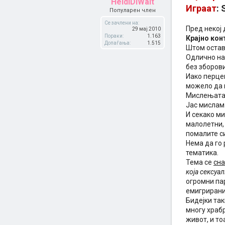
HeidiDiWalt
Играат
: 
Популарен член
Се зачлени на:
Пред некој 
29 мај 2010
Пораки:
1.163
Крајно кон
Допаѓања:
1.515
Штом остава
Одлично на
без зборови
Иако перце
можело да 
Мислењата с
Јас мислам 
И секако м
малолетни, 
помалите с
Нема да го
тематика.
Тема се
сн
која сексуа
огромни пар
емигрирани
Бидејки так
многу храбр
живот, и то