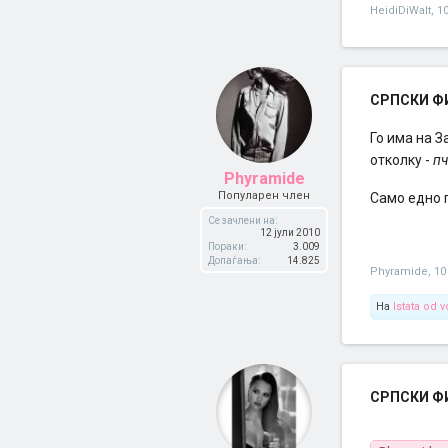
HeidiDiWalt
,
1
СРПСКИ ФИЛ
Го има на 
отколку -
пч
Phyramide
Популарен член
Само едно 
Се зачлени на:
12 јули 2010
Пораки:
3.009
Допаѓања:
14.825
Phyramide
,
10
На
Istata od 
СРПСКИ ФИЛ