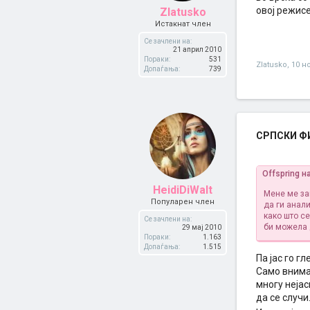
овој режисе
Zlatusko
Истакнат член
Се зачлени на:
21 април 2010
Пораки:
531
Zlatusko
,
10 н
Допаѓања:
739
СРПСКИ ФИЛ
Offspring н
HeidiDiWalt
Мене ме за
Популарен член
да ги анали
како што с
Се зачлени на:
би можела 
29 мај 2010
Пораки:
1.163
Допаѓања:
1.515
Па јас го г
Само внимав
многу нејас
да се случи.