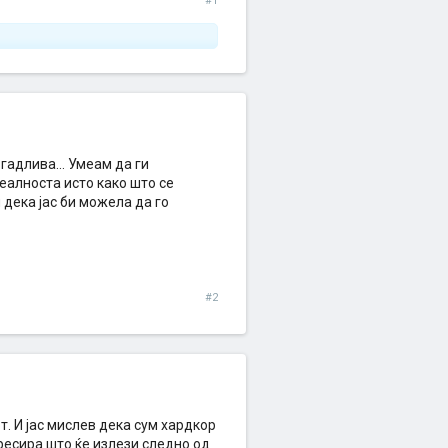
#1
гадлива... Умеам да ги
еалноста исто како што се
дека јас би можела да го
#2
. И јас мислев дека сум хардкор
ересира што ќе излези следно од