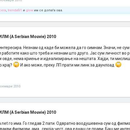
 ноември 2010
vcera
,
trendafil1
и
glow
им се допаѓа ова.
М (A Serbian Mouvie) 2010
нтересира. Незнам од каде би можела да го симнам. Значи, не сум 
работите како што треба и незнам што друго. Јас сум личност во р
 овде, нема криење и идеализирање на нештата. Хајди, ти мислиш 
о крај?
И ако може, преку ЛП прати ми линк за даунлоад
ноември 2010
М (A Serbian Mouvie) 2010
net го има. Го гледав 2 пати. Одвратно воодушевена сум од филмот
 вакви филмови, ама...секоја чест, ова еднаш се прави. Баш ме инт