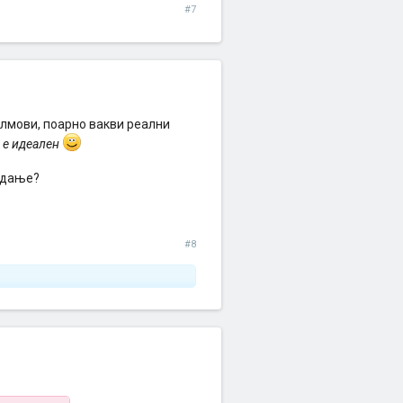
#7
илмови, поарно вакви реални
т е идеален
ледање?
#8