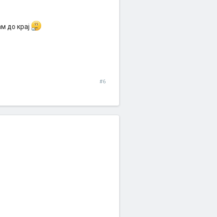
ам до крај
#6