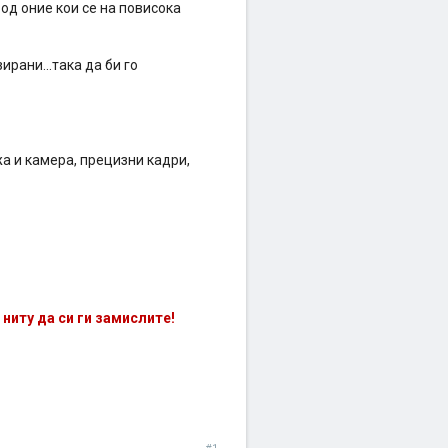
 од оние кои се на повисока
рани...така да би го
а и камера, прецизни кадри,
иту да си ги замислите!