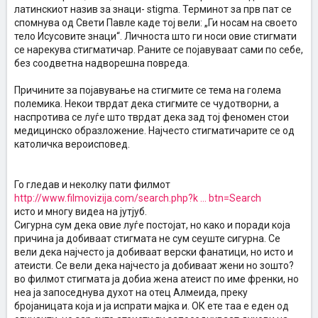
латинскиот назив за знаци- stigma. Терминот за прв пат се
спомнува од Свети Павле каде тој вели: „Ги носам на своето
тело Исусовите знаци“. Личноста што ги носи овие стигмати
се нарекува стигматичар. Раните се појавуваат сами по себе,
без соодветна надворешна повреда.
Причините за појавување на стигмите се тема на голема
полемика. Некои тврдат дека стигмите се чудотворни, а
наспротива се луѓе што тврдат дека зад тој феномен стои
медицинско образложение. Најчесто стигматичарите се од
католичка вероисповед.
Го гледав и неколку пати филмот
http://www.filmovizija.com/search.php?k ... btn=Search
исто и многу видеа на јутјуб.
Сигурна сум дека овие луѓе постојат, но како и поради која
причина ја добиваат стигмата не сум сеуште сигурна. Се
вели дека најчесто ја добиваат верски фанатици, но исто и
атеисти. Се вели дека најчесто ја добиваат жени но зошто?
во филмот стигмата ја добиа жена атеист по име френки, но
неа ја запоседнува духот на отец Алмеида, преку
бројаницата која и ја испрати мајка и. ОК ете таа е еден од