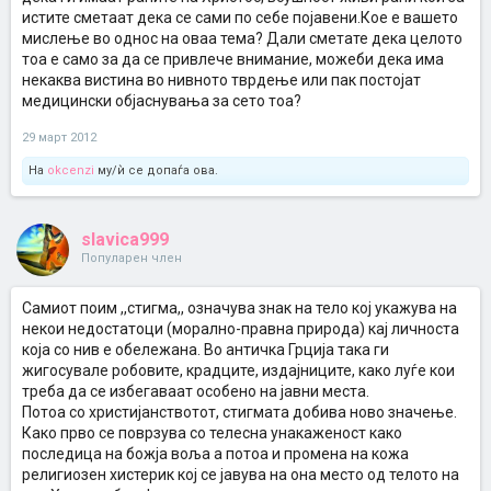
истите сметаат дека се сами по себе појавени.Кое е вашето
мислење во однос на оваа тема? Дали сметате дека целото
тоа е само за да се привлече внимание, можеби дека има
некаква вистина во нивното тврдење или пак постојат
медицински објаснувања за сето тоа?
29 март 2012
На
okcenzi
му/ѝ се допаѓа ова.
slavica999
Популарен член
Самиот поим ,,стигма,, означува знак на тело кој укажува на
некои недостатоци (морално-правна природа) кај личноста
која со нив е обележана. Во античка Грција така ги
жигосувале робовите, крадците, издајниците, како луѓе кои
треба да се избегаваат особено на јавни места.
Потоа со христијанствотот, стигмата добива ново значење.
Како прво се поврзува со телесна унакаженост како
последица на божја воља а потоа и промена на кожа
религиозен хистерик кој се јавува на она место од телото на