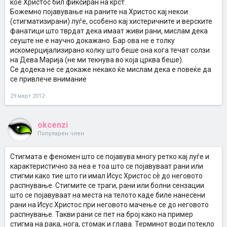
кое Христос бил фиксиран на крст.
Божемно појавување на раните на Христос кај некои
(стигматизирани) луѓе, особено кај хистеричните и верските
фанатици што тврдат дека имаат живи рани, мислам дека
сеуште не е научно докажано. Бар ова не е толку
искомерцијализирано колку што беше она кога течат солзи
на Дева Марија (не ми текнува во која црква беше).
Се додека не се докаже некако ќе мислам дека е повеќе да
се привлече внимание
29 март 2012
okcenzi
Популарен член
Стигмата е феномен што се појавува многу ретко кај луѓе и
карактеристично за неа е тоа што се појавуваат рани или
стигми како тие што ги имал Исус Христос сѐ до неговото
распнување. Стигмите се траги, рани или болни сензации
што се појавуваат на места на телото каде биле нанесени
рани на Исус Христос при неговото мачење се до неговото
распнување. Такви рани се пет на број како на пример
стигма на рака, нога, стомак и глава. Терминот води потекло