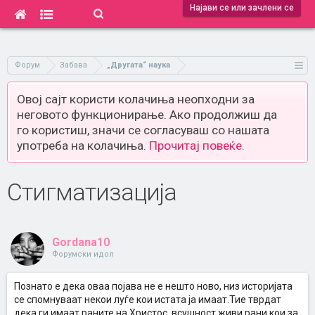
Најави се или зачлени се
Форум
Забава
„Другата“ наука
Овој сајт користи колачиња неопходни за
неговото функционирање. Ако продолжиш да
го користиш, значи се согласуваш со нашата
употреба на колачиња.
Прочитај повеќе.
Стигматизација
Gordana10
Форумски идол
Познато е дека оваа појава не е нешто ново, низ историјата
се спомнуваат некои луѓе кои истата ја имаат.Тие тврдат
дека ги имаат раните на Христос, всушност живи рани кои за