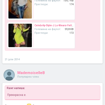
Големина на фајлот:
159,7 KB
Прегледи:
174
Celebrity-Style-J.Lo-Wears-Yellow-Neon-Dress-With-A-Twist-3.jpg
Големина на фајлот:
59,8 KB
Прегледи:
172
21 јули 2014
MademoiselleB
Популарен член
Rawr напиша:
Прекнрасна е.