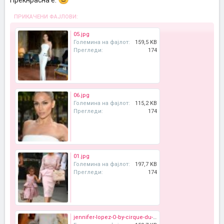
Прекнрасна е.
ПРИКАЧЕНИ ФАЈЛОВИ:
05.jpg
Големина на фајлот:
159,5 KB
Прегледи:
174
06.jpg
Големина на фајлот:
115,2 KB
Прегледи:
174
01.jpg
Големина на фајлот:
197,7 KB
Прегледи:
174
jennifer-lopez-O-by-cirque-du-soleil-las-vegas-530x1015.jpg