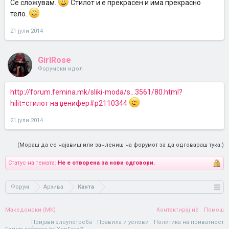
Се сложувам.
Стилот и е прекрасен и има прекрасно
тело.
21 јули 2014
GirlRose
Форумски идол
http://forum.femina.mk/sliki-moda/s...3561/80.html?
hilit=стилот на џенифер#p2110344
21 јули 2014
(Мораш да се најавиш или зачлениш на форумот за да одговараш тука.)
Статус на темата:
Не е отворена за нови одговори.
Форум
Архива
Канта
Македонски (MK)
Контактирај нè
Помош
Пријави злоупотреба
Правила и услови
Политика на приватност