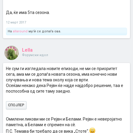
Да, ќе има 5та сезона.
12 март 2017
На
allaround
му/ѝ се допаѓа ова.
Lella
Форумски идол
Не сум ги изгледала новите епизоди, не ми се приоритет
сега, ама ми се допаѓа новата сезона, има конечно нови
случувања и нова тема околу која се врти.
Осеќам некако дека Рејвн ќе најде најдобро решение, таа е
поспособна од сите таму заедно.
СПОЈЛЕР
Омилени ликови ми се Рејвн и Белами. Рејвн е неверојатно
паметна, а Белами е спремен на сè.
П.С. Темава би требало да се вика „Стоте“.