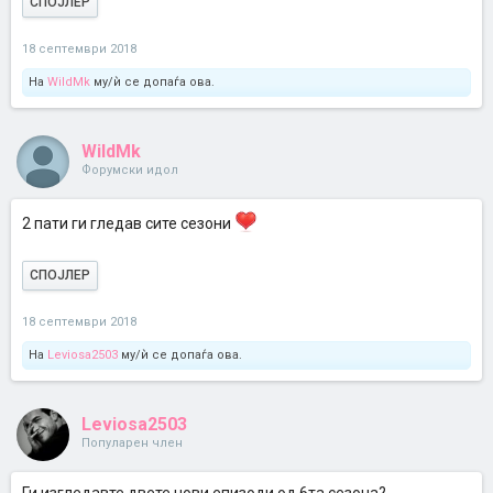
СПОЈЛЕР
18 септември 2018
На
WildMk
му/ѝ се допаѓа ова.
WildMk
Форумски идол
2 пати ги гледав сите сезони
СПОЈЛЕР
18 септември 2018
На
Leviosa2503
му/ѝ се допаѓа ова.
Leviosa2503
Популарен член