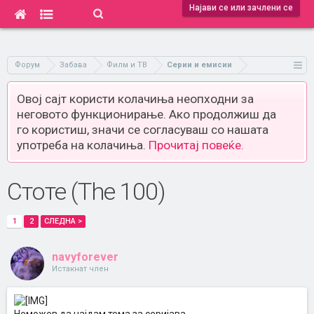
Најави се или зачлени се
Форум
Забава
Филм и ТВ
Серии и емисии
Овој сајт користи колачиња неопходни за
неговото функционирање. Ако продолжиш да
го користиш, значи се согласуваш со нашата
употреба на колачиња.
Прочитај повеќе.
Стоте (The 100)
1
2
СЛЕДНА >
navyforever
Истакнат член