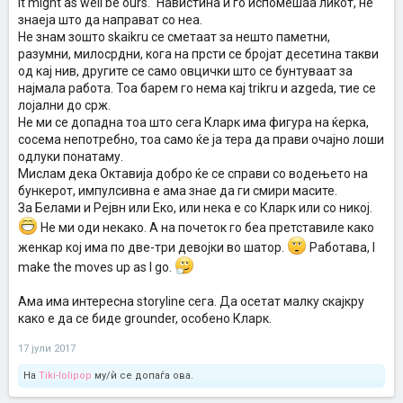
it might as well be ours.“ Навистина ѝ го испомешаа ликот, не
знаеја што да направат со неа.
Не знам зошто skaikru се сметаат за нешто паметни,
разумни, милосрдни, кога на прсти се бројат десетина такви
од кај нив, другите се само овцички што се бунтуваат за
најмала работа. Тоа барем го нема кај trikru и azgeda, тие се
лојални до срж.
Не ми се допадна тоа што сега Кларк има фигура на ќерка,
сосема непотребно, тоа само ќе ја тера да прави очајно лоши
одлуки понатаму.
Мислам дека Октавија добро ќе се справи со водењето на
бункерот, импулсивна е ама знае да ги смири масите.
За Белами и Рејвн или Еко, или нека е со Кларк или со никој.
Не ми оди некако. А на почеток го беа претставиле како
женкар кој има по две-три девојки во шатор.
Работава, I
make the moves up as I go.
Ама има интересна storyline сега. Да осетат малку скајкру
како е да се биде grounder, особено Кларк.
17 јули 2017
На
Tiki-lolipop
му/ѝ се допаѓа ова.