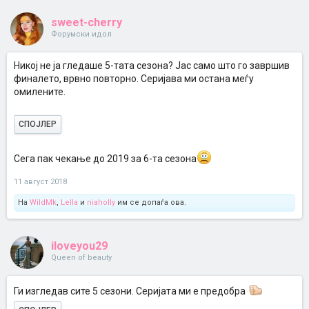
sweet-cherry
Форумски идол
Никој не ја гледаше 5-тата сезона? Јас само што го завршив
финалето, врвно повторно. Серијава ми остана меѓу
омилените.
СПОЈЛЕР
Сега пак чекање до 2019 за 6-та сезона
11 август 2018
На
WildMk
,
Lella
и
niaholly
им се допаѓа ова.
iloveyou29
Queen of beauty
Ги изгледав сите 5 сезони. Серијата ми е предобра