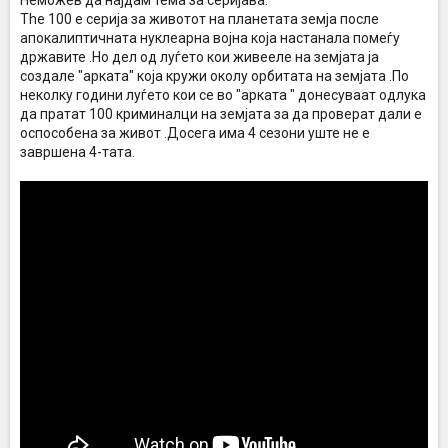
Неможев да најдам тема за серијава.
The 100 е серија за животот на планетата земја после
апокалиптичната нуклеарна војна која настанала помеѓу
државите .Но дел од луѓето кои живееле на земјата ја
создале "арката" која кружи околу орбитата на земјата .По
неколку години луѓето кои се во "арката " донесуваат одлука
да пратат 100 криминалци на земјата за да проверат дали е
оспособена за живот .Досега има 4 сезони уште не е
завршена 4-тата.