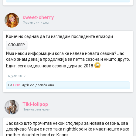
sweet-cherry
Форумски идол
Конечно седнав да ги изгледам последните епизоди
СПОЈЛЕР
Има некои информации кога ќе излезе новата сезона? Јас
само знам дека ја продолжија за петта сезона и ништо друго.
Eдит: сега видов, нова сезона дури во 2018
16 јули 2017
На
Lella
му/ѝ се допаѓа ова.
Tiki-lolipop
Популарен член
Јас како што прочитав некои спојлери за новава сезона, ова
девојчево Меди е исто така nightblood и ќе имаат нешто како
mother-daughter bond со Кларк.