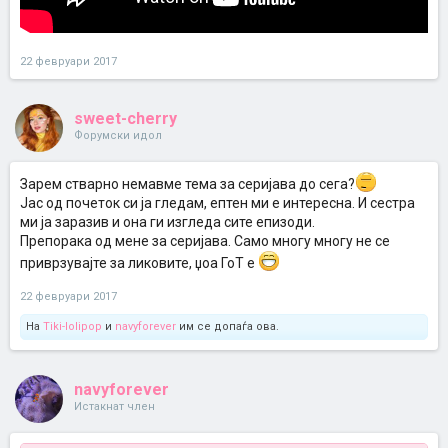
22 февруари 2017
sweet-cherry
Форумски идол
Зарем стварно немавме тема за серијава до сега?
Јас од почеток си ја гледам, ептен ми е интересна. И сестра
ми ја заразив и она ги изгледа сите епизоди.
Препорака од мене за серијава. Само многу многу не се
приврзувајте за ликовите, џоа ГоТ е
22 февруари 2017
На
Tiki-lolipop
и
navyforever
им се допаѓа ова.
navyforever
Истакнат член