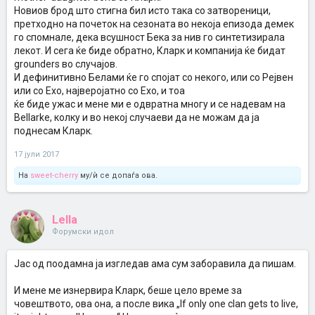
Новиов брод што стигна бил исто така со затвореници,
претходно на почеток на сезоната во некоја епизода демек
го спомнале, дека всушност Бека за нив го синтетизирала
лекот. И сега ќе биде обратно, Кларк и компанија ќе бидат
grounders во случајов.
И дефинитивно Белами ќе го спојат со некого, или со Рејвен
или со Ехо, најверојатно со Ехо, и тоа
ќе биде ужас и мене ми е одвратна многу и се надевам на
Bellarke, колку и во некој случаеви да не можам да ја
поднесам Кларк.
17 јули 2017
На
sweet-cherry
му/ѝ се допаѓа ова.
Lella
Форумски идол
Јас од поодамна ја изгледав ама сум заборавила да пишам.
И мене ме изнервира Кларк, беше цело време за
човештвото, ова она, а после вика „If only one clan gets to live,