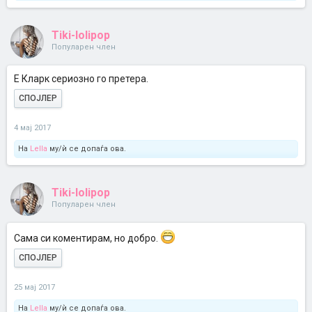
Tiki-lolipop
Популарен член
Е Кларк сериозно го претера.
СПОЈЛЕР
4 мај 2017
На
Lella
му/ѝ се допаѓа ова.
Tiki-lolipop
Популарен член
Сама си коментирам, но добро.
СПОЈЛЕР
25 мај 2017
На
Lella
му/ѝ се допаѓа ова.