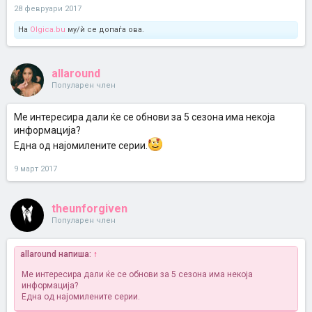
28 февруари 2017
На
Olgica.bu
му/ѝ се допаѓа ова.
allaround
Популарен член
Ме интересира дали ќе се обнови за 5 сезона има некоја
информација?
Една од најомилените серии.
9 март 2017
theunforgiven
Популарен член
allaround напиша:
↑
Ме интересира дали ќе се обнови за 5 сезона има некоја
информација?
Една од најомилените серии.