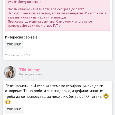
sweet-cherry напиша:
↑
Зарем стварно немавме тема за серијава до сега?
Јас од почеток си ја гледам, ептен ми е интересна. И сестра ми ја
заразив и она ги изгледа сите епизоди.
Препорака од мене за серијава. Само многу многу не се
приврзувајте за ликовите, џоа ГоТ е
Интересна серија е.
СПОЈЛЕР
23 февруари 2017
Tiki-lolipop
Популарен член
Леле навистина, 4 сезони а тема за серијава никако да си
отвориме. Толку работи се исподесија, и дефинитивно не
треба да се приврзуваш за некој лик, бетер од ГОТ стана..
СПОЈЛЕР