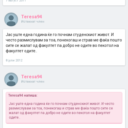
7 август 2011
Teresa94
Истакнат член
Јас уште една година ќе го почнам студенскиот живот. И
често размислувам за тоа, понекогаш и страв ме фаќа пошто
сите се жалат од факултет па добро не одите во пекотол на
факултет одите..
8 јули 2012
Teresa94
Истакнат член
Teresa94 напиша:
Јас уште една година ќе го почнам студенскиот живот. И често
размислувам за тоа, понекогаш и страв ме фаќа пошто сите се
жалат од факултет па добро не одите во пекотол на факултет
одите..