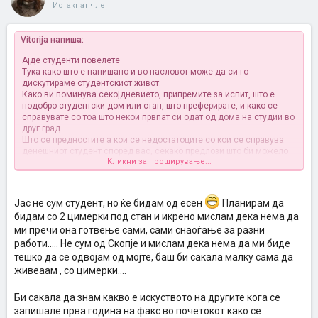
Истакнат член
Vitorija напиша:
Ајде студенти повелете
Тука како што е напишано и во насловот може да си го
дискутираме студентскиот живот.
Како ви поминува секојдневието, припремите за испит, што е
подобро студентски дом или стан, што преферирате, и како се
справувате со тоа што некои првпат си одат од дома на студии во
друг град.
Што се предностите а кои се недостатоците со кои се справува
денешниот студент според вас, секако предлози што би можело
Кликни за проширување...
да се подобри се добредојдени.
Мене на пример не ми беше нешто многу тешко со одвојувањето
од дома оти и средно стручно завршив во дру град-Велес
Јас не сум студент, но ќе бидам од есен
Планирам да
(Економија) но она што ми пречи е тоталната неорганизираност во
бидам со 2 цимерки под стан и икрено мислам дека нема да
институциите па некогаш мора сам да се снаоѓаш за се, а би
ми пречи она готвење сами, сами снаоѓање за разни
можеле да се подобрат условите во студентските домови кои
според мене некаде се толку катастрофални и затоа уште на
работи..... Не сум од Скопје и мислам дека нема да ми биде
почетокот се одлучива за стан со цимерки
тешко да се одвојам од мојте, баш би сакала малку сама да
Она што ми пречи исто така е што наутро и преку ден се снаоѓаш
живеаам , со цимерки....
како знаеш за готвење и храната воопшто
Би сакала да знам какво е искуството на другите кога се
запишале прва година на факс во почетокот како се