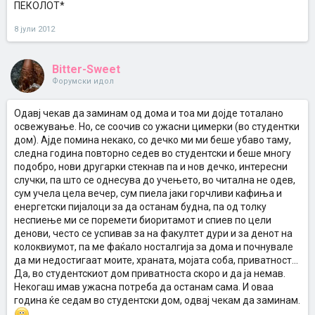
ПЕКОЛОТ*
8 јули 2012
Bitter-Sweet
Форумски идол
Одавј чекав да заминам од дома и тоа ми дојде тоталано
освежување. Но, се соочив со ужасни цимерки (во студентки
дом). Ајде помина некако, со дечко ми ми беше убаво таму,
следна година повторно седев во студентски и беше многу
подобро, нови другарки стекнав па и нов дечко, интересни
случки, па што се однесува до учењето, во читална не одев,
сум учела цела вечер, сум пиела јаки горчливи кафиња и
енергетски пијалоци за да останам будна, па од толку
неспиење ми се поремети биоритамот и спиев по цели
денови, често се успивав за на факултет дури и за денот на
колоквиумот, па ме фаќало носталгија за дома и почнувале
да ми недостигаат моите, храната, мојата соба, приватност...
Да, во студентскиот дом приватноста скоро и да ја немав.
Некогаш имав ужасна потреба да останам сама. И оваа
година ќе седам во студентски дом, одвај чекам да заминам.