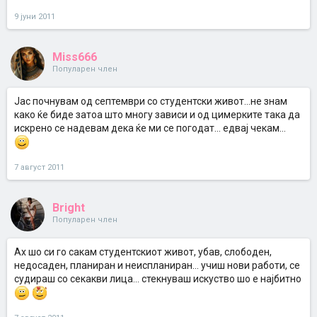
9 јуни 2011
Miss666
Популарен член
Јас почнувам од септември со студентски живот...не знам
како ќе биде затоа што многу зависи и од цимерките така да
искрено се надевам дека ќе ми се погодат... едвај чекам...
7 август 2011
Bright
Популарен член
Ах шо си го сакам студентскиот живот, убав, слободен,
недосаден, планиран и неиспланиран... учиш нови работи, се
судираш со секакви лица... стекнуваш искуство шо е најбитно