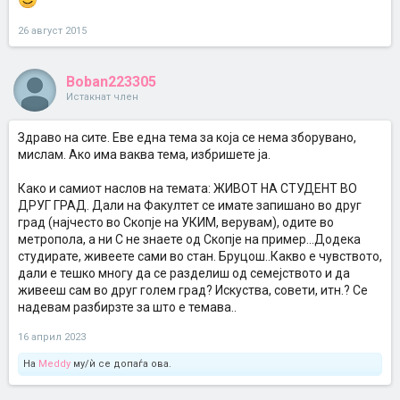
26 август 2015
Boban223305
Истакнат член
Здраво на сите. Еве една тема за која се нема зборувано,
мислам. Ако има ваква тема, избришете ја.
Како и самиот наслов на темата: ЖИВОТ НА СТУДЕНТ ВО
ДРУГ ГРАД. Дали на Факултет се имате запишано во друг
град (најчесто во Скопје на УКИМ, верувам), одите во
метропола, а ни С не знаете од Скопје на пример...Додека
студирате, живеете сами во стан. Бруцош..Какво е чувството,
дали е тешко многу да се разделиш од семејството и да
живееш сам во друг голем град? Искуства, совети, итн.? Се
надевам разбирзте за што е темава..
16 април 2023
На
Meddy
му/ѝ се допаѓа ова.