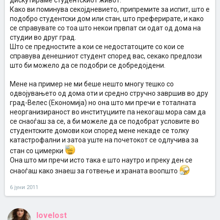
дискутираме студентскиот живот.
Како ви поминува секојдневието, припремите за испит, што е
подобро студентски дом или стан, што преферирате, и како
се справувате со тоа што некои првпат си одат од дома на
студии во друг град.
Што се предностите а кои се недостатоците со кои се
справува денешниот студент според вас, секако предлози
што би можело да се подобри се добредојдени.
Мене на пример не ми беше нешто многу тешко со
одвојувањето од дома оти и средно стручно завршив во дру
град-Велес (Економија) но она што ми пречи е тоталната
неорганизираност во институциите па некогаш мора сам да
се снаоѓаш за се, а би можеле да се подобрат условите во
студентските домови кои според мене некаде се толку
катастрофални и затоа уште на почетокот се одлучива за
стан со цимерки
Она што ми пречи исто така е што наутро и преку ден се
снаоѓаш како знаеш за готвење и храната воопшто
6 јуни 2011
lovelost