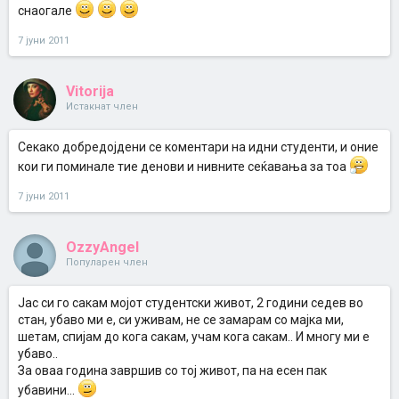
снаогале
7 јуни 2011
Vitorija
Истакнат член
Секако добредојдени се коментари на идни студенти, и оние
кои ги поминале тие денови и нивните сеќавања за тоа
7 јуни 2011
OzzyAngel
Популарен член
Јас си го сакам мојот студентски живот, 2 години седев во
стан, убаво ми е, си уживам, не се замарам со мајка ми,
шетам, спијам до кога сакам, учам кога сакам.. И многу ми е
убаво..
За оваа година завршив со тој живот, па на есен пак
убавини...