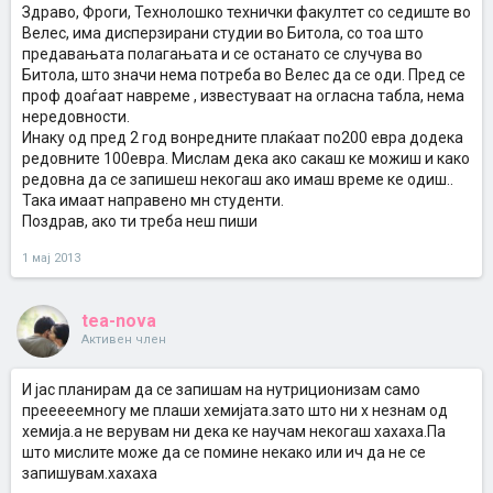
Здраво, Фроги, Технолошко технички факултет со седиште во
Велес, има дисперзирани студии во Битола, со тоа што
предавањата полагањата и се останато се случува во
Битола, што значи нема потреба во Велес да се оди. Пред се
проф доаѓаат навреме , известуваат на огласна табла, нема
нередовности.
Инаку од пред 2 год вонредните плаќаат по200 евра додека
редовните 100евра. Мислам дека ако сакаш ке можиш и како
редовна да се запишеш некогаш ако имаш време ке одиш..
Така имаат направено мн студенти.
Поздрав, ако ти треба неш пиши
1 мај 2013
tea-nova
Активен член
И јас планирам да се запишам на нутриционизам само
прееееемногу ме плаши хемијата.зато што ни х незнам од
хемија.а не верувам ни дека ке научам некогаш хахаха.Па
што мислите може да се помине некако или ич да не се
запишувам.хахаха