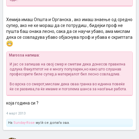
Хемија имаш Општа и Органска , ако имаш знаење од средно
супер, ако не ке мораш да се потрудиш , бидејки проф не
пушта баш онака лесно, сака да се научи убаво, ама мислам
дека се совладува убаво објаснува проф и убава е скриптата
Marossa напиша:
И јас се запишав на овој смер и сметам дека донесов правилна
одлука.Факултетот не е многу популарен,но како што слушнав
професорите биле супер,а материјалот бил лесно совладлив.
Во врска со смерот,мислам дека оваа гранка во иднина повеќе
ќе се развива,па ќе имаме и поголема шанса за наоѓање работа.
која година си ?
4 март 2013
На
Sunday-Rose
му/ѝ се допаѓа ова.