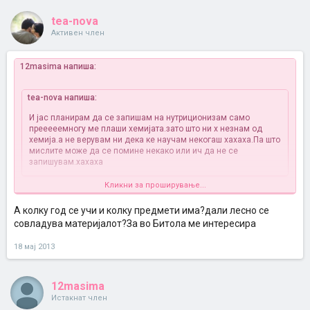
tea-nova
Активен член
12masima напиша:
tea-nova напиша:
И јас планирам да се запишам на нутриционизам само
прееееемногу ме плаши хемијата.зато што ни х незнам од
хемија.а не верувам ни дека ке научам некогаш хахаха.Па што
мислите може да се помине некако или ич да не се
запишувам.хахаха
Кликни за проширување...
мислам дека доколку имаш желба да се запишеш на тој факултет
А колку год се учи и колку предмети има?дали лесно се
,ништо не треба да ти е страшно, хемија како хемија на сите му е
совладува материјалот?За во Битола ме интересира
тешка но се совладува со доволно учење, а баш кај таа проф по
хемија лесно не се врви ..
18 мај 2013
12masima
Истакнат член