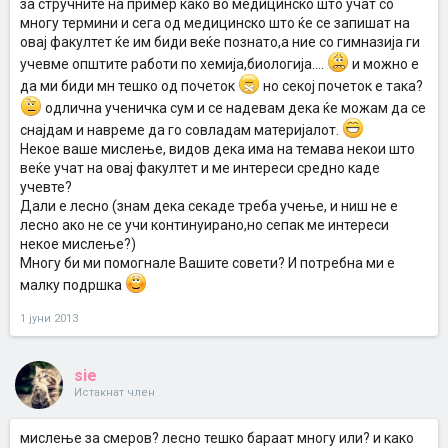
за стручните на пример како во медицинско што учат со
многу термини и сега од медицинско што ќе се запишат на
овај факултет ќе им биди веќе познато,а ние со гимназија ги
учевме општите работи по хемија,биологија....
и можно е
да ми биди мн тешко од почеток
но секој почеток е така?
одлична ученичка сум и се надевам дека ќе можам да се
снајдам и навреме да го совладам материјалот.
Некое ваше мислење, видов дека има на темава некои што
веќе учат на овај факултет и ме интереси средно каде
учевте?
Дали е лесно (знам дека секаде треба учење, и ниш не е
лесно ако не се учи континуирано,но сепак ме интереси
некое мислење?)
Многу би ми помогнале Вашите совети? И потребна ми е
малку подршка
1 јуни 2013
sie
Истакнат член
мислење за смеров? лесно тешко бараат многу или? и како