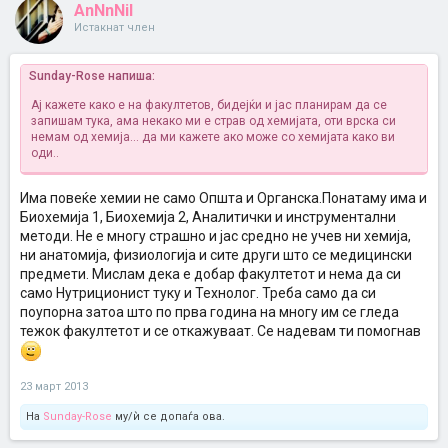
AnNnNiI
Истакнат член
Sunday-Rose напиша:
Ај кажете како е на факултетов, бидејќи и јас планирам да се
запишам тука, ама некако ми е страв од хемијата, оти врска си
немам од хемија... да ми кажете ако може со хемијата како ви
оди..
Има повеќе хемии не само Општа и Органска.Понатаму има и
Биохемија 1, Биохемија 2, Аналитички и инструментални
методи. Не е многу страшно и јас средно не учев ни хемија,
ни анатомија, физиологија и сите други што се медицински
предмети. Мислам дека е добар факултетот и нема да си
само Нутриционист туку и Технолог. Треба само да си
поупорна затоа што по прва година на многу им се гледа
тежок факултетот и се откажуваат. Се надевам ти помогнав
23 март 2013
На
Sunday-Rose
му/ѝ се допаѓа ова.