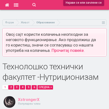
Најави се или зачлени се
Форум
Живот
Образование
Овој сајт користи колачиња неопходни за
неговото функционирање. Ако продолжиш да
го користиш, значи се согласуваш со нашата
употреба на колачиња.
Прочитај повеќе.
Технолошко технички
факултет -Нутриционизам
1
2
3
4
5
6
СЛЕДНА >
XstrongerX
Популарен член