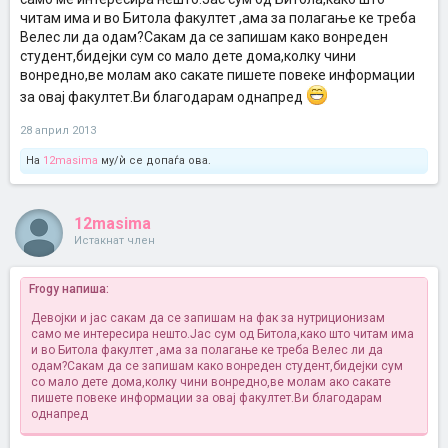
читам има и во Битола факултет ,ама за полагање ке треба
Велес ли да одам?Сакам да се запишам како вонреден
студент,бидејки сум со мало дете дома,колку чини
вонредно,ве молам ако сакате пишете повеке информации
за овај факултет.Ви благодарам однапред
28 април 2013
На
12masima
му/ѝ се допаѓа ова.
12masima
Истакнат член
Frogy напиша:
Девојки и јас сакам да се запишам на фак за нутриционизам
само ме интересира нешто.Јас сум од Битола,како што читам има
и во Битола факултет ,ама за полагање ке треба Велес ли да
одам?Сакам да се запишам како вонреден студент,бидејки сум
со мало дете дома,колку чини вонредно,ве молам ако сакате
пишете повеке информации за овај факултет.Ви благодарам
однапред