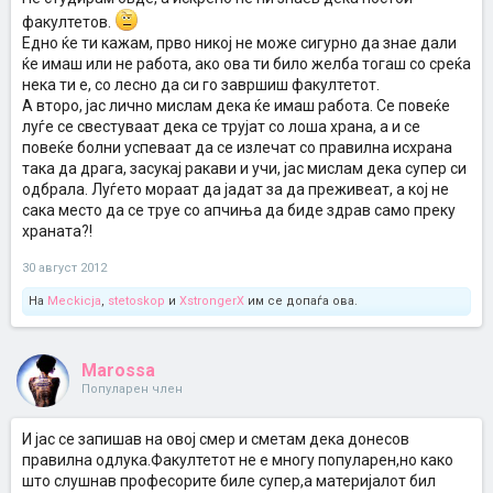
факултетов.
Едно ќе ти кажам, прво никој не може сигурно да знае дали
ќе имаш или не работа, ако ова ти било желба тогаш со среќа
нека ти е, со лесно да си го завршиш факултетот.
А второ, јас лично мислам дека ќе имаш работа. Се повеќе
луѓе се свестуваат дека се трујат со лоша храна, а и се
повеќе болни успеваат да се излечат со правилна исхрана
така да драга, засукај ракави и учи, јас мислам дека супер си
одбрала. Луѓето мораат да јадат за да преживеат, а кој не
сака место да се труе со апчиња да биде здрав само преку
храната?!
30 август 2012
На
Meckicja
,
stetoskop
и
XstrongerX
им се допаѓа ова.
Marossa
Популарен член
И јас се запишав на овој смер и сметам дека донесов
правилна одлука.Факултетот не е многу популарен,но како
што слушнав професорите биле супер,а материјалот бил