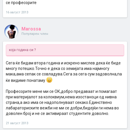
се професорите
16 август 2013
Marossa
Популарен член
која година си ?
Сега ќе бидам втора година и искрено мислев дека ќе биде
многу потешко.Точно е дека со хемијата има најмногу
мака,ама сепак се совладува.Сега за сега сум задоволна,па
ќе видиме понатаму
Професорите мене ми се ОК,добро предаваат и помагаат
при материјалот за колоквиум,нема изостаноци од нивна
страна,а ако има се надополнуваат секако.Единствено
лабараториските вежби не ми се добри,бидејќи ги нема во
доволен број и не се активираат студентите доволно.
21 август 2013