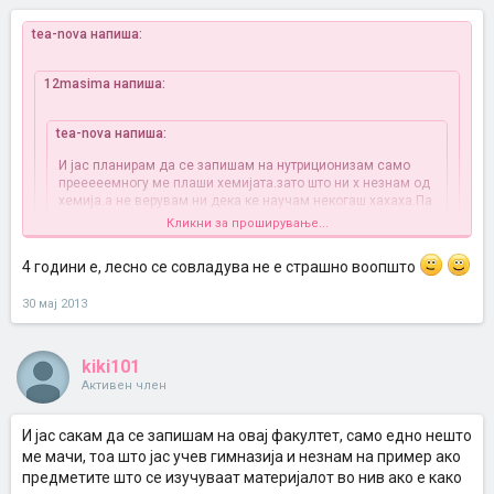
tea-nova напиша:
12masima напиша:
tea-nova напиша:
И јас планирам да се запишам на нутриционизам само
прееееемногу ме плаши хемијата.зато што ни х незнам од
хемија.а не верувам ни дека ке научам некогаш хахаха.Па
што мислите може да се помине некако или ич да не се
Кликни за проширување...
запишувам.хахаха
4 години е, лесно се совладува не е страшно воопшто
Кликни за проширување...
мислам дека доколку имаш желба да се запишеш на тој
30 мај 2013
А колку год се учи и колку предмети има?дали лесно се
факултет ,ништо не треба да ти е страшно, хемија како хемија
совладува материјалот?За во Битола ме интересира
на сите му е тешка но се совладува со доволно учење, а баш
кај таа проф по хемија лесно не се врви ..
kiki101
Активен член
И јас сакам да се запишам на овај факултет, само едно нешто
ме мачи, тоа што јас учев гимназија и незнам на пример ако
предметите што се изучуваат материјалот во нив ако е како