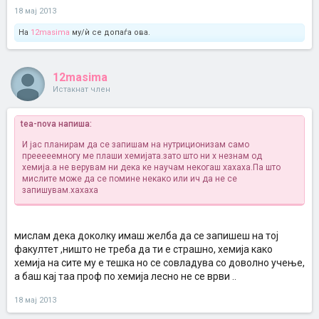
18 мај 2013
На
12masima
му/ѝ се допаѓа ова.
12masima
Истакнат член
tea-nova напиша:
И јас планирам да се запишам на нутриционизам само
прееееемногу ме плаши хемијата.зато што ни х незнам од
хемија.а не верувам ни дека ке научам некогаш хахаха.Па што
мислите може да се помине некако или ич да не се
запишувам.хахаха
мислам дека доколку имаш желба да се запишеш на тој
факултет ,ништо не треба да ти е страшно, хемија како
хемија на сите му е тешка но се совладува со доволно учење,
а баш кај таа проф по хемија лесно не се врви ..
18 мај 2013