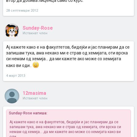
втор да добива лиценца само со курс.
28 септември 2012
Sunday-Rose
Истакнат член
Ај кажете како е на факултетов, бидејќи и јас планирам да се
запишам тука, ама некако ми е страв од хемијата, оти врска
си немам од хемија... да ми кажете ако може со хемијата
како ви оди..
4 март 2013
12masima
Истакнат член
Sunday-Rose напиша:
Ај кажете како е на факултетов, бидејќи и јас планирам да се
запишам тука, ама некако ми е страв од хемијата, оти врска си
немам од хемија... да ми кажете ако може со хемијата како ви
оди..