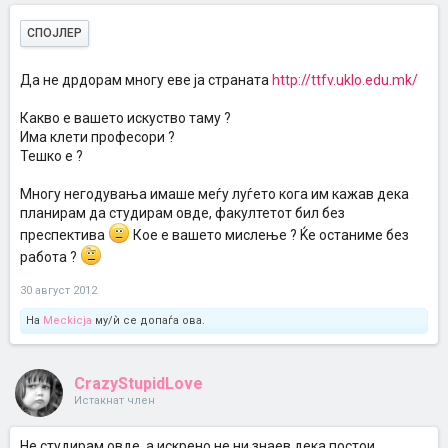
СПОЈЛЕР
Да не дрдорам многу еве ја страната
http://ttfv.uklo.edu.mk/
Какво е вашето искуство таму ?
Има клети професори ?
Тешко е ?
Многу негодувања имаше меѓу луѓето кога им кажав дека
планирам да студирам овде, факултетот бил без
преспектива
Кое е вашето мислење ? Ќе останиме без
работа ?
30 август 2012
На
Meckicja
му/ѝ се допаѓа ова.
CrazyStupidLove
Истакнат член
Не студирам овде, а искрено не ни знаев дека постои