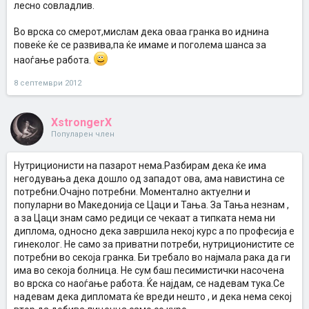
лесно совладлив.
Во врска со смерот,мислам дека оваа гранка во иднина
повеќе ќе се развива,па ќе имаме и поголема шанса за
наоѓање работа.
8 септември 2012
XstrongerX
Популарен член
Нутриционисти на пазарот нема.Разбирам дека ќе има
негодувања дека дошло од западот ова, ама навистина се
потребни.Очајно потребни. Моментално актуелни и
популарни во Македонија се Цаци и Тања. За Тања незнам ,
а за Цаци знам само редици се чекаат а типката нема ни
диплома, односно дека завршила некој курс а по професија е
гинеколог. Не само за приватни потреби, нутриционистите се
потребни во секоја гранка. Би требало во најмала рака да ги
има во секоја болница. Не сум баш песимистички насочена
во врска со наоѓање работа. Ќе најдам, се надевам тука.Се
надевам дека дипломата ќе вреди нешто , и дека нема секој