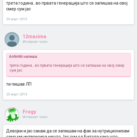
трета година...во првата генерација што се запишаа на овој
смер сум јас
24 март 2013
12masima
Истакнат член
AnNnNiI напиша:
трета година...во првата генерација што се запишаа на овој смер
сум јас
ти пишав ЛП
25 март 2013
Frogy
Истакнат член
Девојки и јас сакам да се запишам на фак за нутриционизам
само ме интересира нешто.Јас сум од Битола,како што