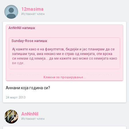
12masima
Истакнат член
AnNnNiI напиша:
Sunday-Rose напиша:
Ај кажете како е на факултетов, бидејќи и јас планирам да се
запишам тука, ама некако ми е страв од хемијата, оти врска
си немам од хемија... да ми кажете ако може со хемијата како
ви оди..
Има повеќе хемии не само Општа и Органска.Понатаму има и
Кликни за проширување...
Биохемија 1, Биохемија 2, Аналитички и инструментални методи.
Не е многу страшно и јас средно не учев ни хемија, ни анатомија,
Аннани која година си?
физиологија и сите други што се медицински предмети. Мислам
дека е добар факултетот и нема да си само Нутриционист туку и
24 март 2013
Технолог. Треба само да си поупорна затоа што по прва година на
многу им се гледа тежок факултетот и се откажуваат. Се надевам
ти помогнав
AnNnNiI
Истакнат член