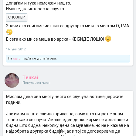
допаѓам и тука неможам ништо.
Имав една интересна случка...
СПОЈЛЕР
Значи ако свиѓаме ист тип со другарка ми и го местам ОДМА
Е сега ако ми се меша во врска - ЌЕ БИДЕ ЛОШО!
16 јуни 2012
На
swrcii
му/ѝ се допаѓа ова.
Tenkai
Популарен член
Мислам дека ова многу често се случува во тинејџерските
години.
Јас имам нешто слична приказна, само што ни јас не знам
точно како се случи. Имаше еден дечко кој ми се допаѓаше и
бидна што бидна, неколку дена се мувавме, но не и кажав на
најдобрата другарка бидејќи јас и тој се договоривме да