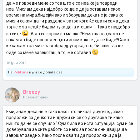
да ме повреди мене со тоа што е со неа,ќе ја повреди
неа..Мислам дека најдобро ќе да е да ја оставам некое
време на мира,бидејќи ако и зборувам дека не ја сака ќе
мисли сакам да ги разделам,затоа кога ќе свати сама дека
тој не е за неа,ќе бидам тука да ја утешам ... Така е најдобро
за сите
..А да се карам за машко?Нема шанса,само не
сакам да биде повредена,оти знам како е да се биде!!Само
ќе кажам таа ми е најдобра другарка,а тој бифши.Таа ќе
биде со мене засекогаш,а тој ме оставил
16 јуни 2012
На
Pelikuna
му/ѝ се допаѓа ова.
Breezy
Истакнат член
Еми, знам дека не е така како што викаат другите, „само
продолжи со дечко ти и дружи си се со другарка ти како
ништо да не се случило.“ Сум била во иста ситуација, сум и се
доверувала за сите работи со него за после они двајца да
завршат заедно. Како после ова ти да продолжиш да ја