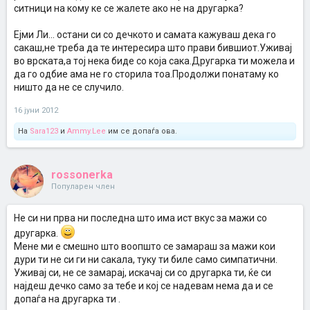
ситници на кому ке се жалете ако не на другарка?
Ејми Ли... остани си со дечкото и самата кажуваш дека го
сакаш,не треба да те интересира што прави бившиот.Уживај
во врската,а тој нека биде со која сака.Другарка ти можела и
да го одбие ама не го сторила тоа.Продолжи понатаму ко
ништо да не се случило.
16 јуни 2012
На
Sara123
и
Ammy.Lee
им се допаѓа ова.
rossonerka
Популарен член
Не си ни прва ни последна што има ист вкус за мажи со
другарка.
Мене ми е смешно што воопшто се замараш за мажи кои
дури ти не си ги ни сакала, туку ти биле само симпатични.
Уживај си, не се замарај, искачај си со другарка ти, ќе си
најдеш дечко само за тебе и кој се надевам нема да и се
допаѓа на другарка ти .