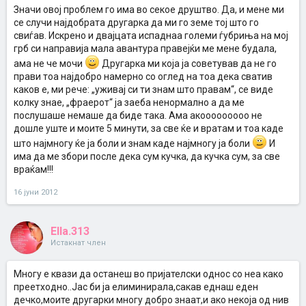
Значи овој проблем го има во секое друштво. Да, и мене ми
се случи најдобрата другарка да ми го земе тој што го
свиѓав. Искрено и двајцата испаднаа големи ѓубриња на мој
грб си направија мала авантура правејќи ме мене будала,
ама не че мочи
Другарка ми која ја советував да не го
прави тоа најдобро намерно со оглед на тоа дека сватив
каков е, ми рече: „уживај си ти знам што правам“, се виде
колку знае, „фраерот“ ја заеба ненормално а да ме
послушаше немаше да биде така. Ама акооооооооо не
дошле уште и моите 5 минути, за све ќе и вратам и тоа каде
што најмногу ќе ја боли и знам каде најмногу ја боли
И
има да ме збори после дека сум кучка, да кучка сум, за све
враќам!!!
16 јуни 2012
Ella.313
Истакнат член
Многу е квази да останеш во пријателски однос со неа како
преетходно..Јас би ја елиминирала,сакав еднаш еден
дечко,моите другарки многу добро знаат,и ако некоја од нив