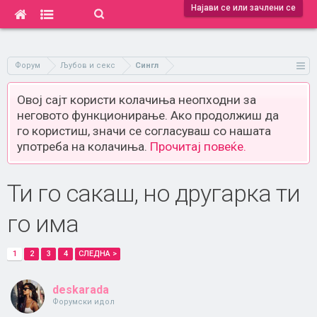
Најави се или зачлени се
Форум
Љубов и секс
Сингл
Овој сајт користи колачиња неопходни за
неговото функционирање. Ако продолжиш да
го користиш, значи се согласуваш со нашата
употреба на колачиња.
Прочитај повеќе.
Ти го сакаш, но другарка ти
го има
1
2
3
4
СЛЕДНА >
deskarada
Форумски идол