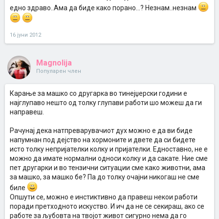
едно здраво..Ама да биде како порано...? Незнам..незнам
16 јуни 2012
Magnolija
Популарен член
Карање за машко со другарка во тинејџерски години е
најглупаво нешто од толку глупави работи шо можеш да ги
направеш.
Рачунај дека натпреварувачиот дух можно е да ви биде
напумнан под дејство на хормоните и двете да си бидете
исто толку непријателки колку и пријателки. Едноставно, не е
можно да имате нормални односи колку и да сакате. Ние сме
пет другарки и во тензични ситуации сме како животни, ама
за машко, за машко бе? Па до толку очајни никогаш не сме
биле
Опшути се, можно е инстиктивно да правеш некои работи
поради претходното искуство. И ич да не се секираш, ако се
работе за љубовта на твојот живот сигурно нема да го