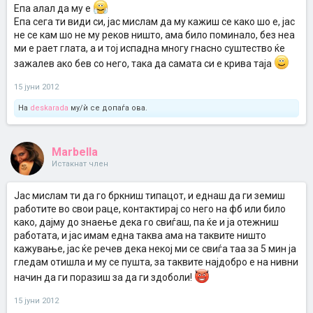
Епа алал да му е
Епа сега ти види си, јас мислам да му кажиш се како шо е, јас
не се кам шо не му реков ништо, ама било поминало, без неа
ми е рает глата, а и тој испадна многу гнасно суштество ќе
зажалев ако бев со него, така да самата си е крива таја
15 јуни 2012
На
deskarada
му/ѝ се допаѓа ова.
Marbella
Истакнат член
Јас мислам ти да го бркниш типацот, и еднаш да ги земиш
работите во свои раце, контактирај со него на фб или било
како, дајму до знаење дека го свиѓаш, па ќе и ја отежниш
работата, и јас имам една таква ама на таквите ништо
кажување, јас ќе речев дека некој ми се свиѓа таа за 5 мин ја
гледам отишла и му се пушта, за таквите најдобро е на нивни
начин да ги поразиш за да ги здоболи!
15 јуни 2012