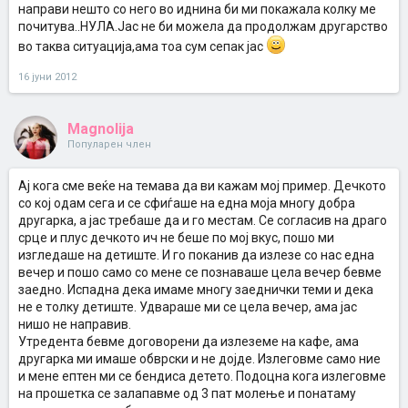
направи нешто со него во иднина би ми покажала колку ме
почитува..НУЛА.Јас не би можела да продолжам другарство
во таква ситуација,ама тоа сум сепак јас
16 јуни 2012
Magnolija
Популарен член
Ај кога сме веќе на темава да ви кажам мој пример. Дечкото
со кој одам сега и се сфиѓаше на една моја многу добра
другарка, а јас требаше да и го местам. Се согласив на драго
срце и плус дечкото ич не беше по мој вкус, пошо ми
изгледаше на детиште. И го поканив да излезе со нас една
вечер и пошо само со мене се познаваше цела вечер бевме
заедно. Испадна дека имаме многу заеднички теми и дека
не е толку детиште. Удвараше ми се цела вечер, ама јас
нишо не направив.
Утредента бевме договорени да излеземе на кафе, ама
другарка ми имаше обврски и не дојде. Излеговме само ние
и мене ептен ми се бендиса детето. Подоцна кога излеговме
на прошетка се залапавме од 3 пат молење и понатаму