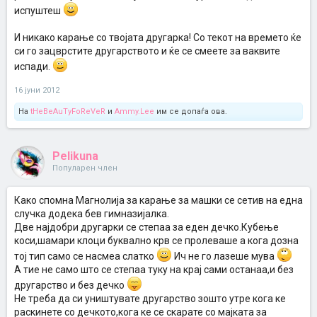
испуштеш
И никако карање со твојата другарка! Со текот на времето ќе
си го зацврстите другарството и ќе се смеете за ваквите
испади.
16 јуни 2012
На
tHeBeAuTyFoReVeR
и
Ammy.Lee
им се допаѓа ова.
Pelikuna
Популарен член
Како спомна Магнолија за карање за машки се сетив на една
случка додека бев гимназијалка.
Две најдобри другарки се степаа за еден дечко.Кубење
коси,шамари клоци буквално крв се пролеваше а кога дозна
тој тип само се насмеа слатко
Ич не го лазеше мува
А тие не само што се степаа туку на крај сами останаа,и без
другарство и без дечко
Не треба да си уништувате другарство зошто утре кога ке
раскинете со дечкото,кога ке се скарате со мајката за