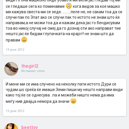
види го она машконо онде убаво и ми вели јас гледав тој ми
се гледаше сега ко поминавме
кога видов за кое машко
ми кажува свеста ми се зеде...........леле не, не сакам тоа да се
случи пак по 3пат ако се случи пак то истото не знам што ќе
направам,а не можи тоа да и кажам дека јас го бендисувам
тоа во никој случај не смеј да го дознај оти ако направат тие
нешто јас ќе бидам глупачката на крајот! не знам што да
правам
15 јуни 2012
thegirl2
Истакнат член
И мене ми се има случено на неколку пати истото.Дури се
чудам шо среќа ќе имаше.Земи пиши му нешто направи види
како тој ќе се однесува ..па и можеби ништо нема да има
меѓу нив двајца немора да значи
15 јуни 2012
beettyy