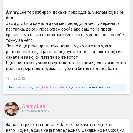
Ammy.Lee
те разбирам дека си повредена, мислам кој не би
бил.
Јас дури би и кажала дека ме повредила многу нејзината
постапка, дека и посакувам среќа ако баш тој ја прави
среќен, ама нека се потсети само што поминала она со тебе
токму за него.
Лесно е да рече продолжи понатаму ко да е исто, ама
реално тешко е да ја гледаш другарка ти со дечкото кој си го
сакала и за кој си патела во животот.
Една постапка урива пријателство. Не значи дека комплетно
целото пријателство, ама се губи најбитното, довербата.
16 јуни 2012
На
srcekrsacka
,
crazylady
,
De-lovely
и
2 други
им се допаѓа ова.
Ammy.Lee
Популарен член
Фала на трите за советите..Јас се грижам за неа,не за
него...Тој не ја сака,ќе ја повреде,знам.Сакајќи но неможејќи