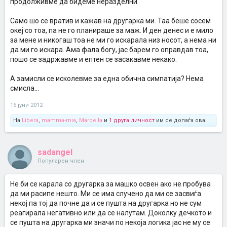
продолживме да бидеме неразделни.
Само шо се вратив и кажав на другарка ми. Таа беше сосем
океј со тоа, па не го планираше за маж. И ден денес и е мило
за мене и никогаш тоа не ми го искарала низ носот, а нема ни
да ми го искара. Ама фала богу, јас барем го оправдав тоа,
пошо се задржавме и ептен се засакавме некако.
А замисли се исколевме за една обична симпатија? Нема
смисла...
16 јуни 2012
На
Libera
,
mamma-mia
,
Marbella
и
1 друга личност
им се допаѓа ова.
sadangel
Популарен член
Не би се карала со другарка за машко освен ако не пробува
да ми расипе нешто. Ми се има случено да ми се засвиѓа
некој па тој да почне да и се пушта на другарка но не сум
реагирала негативно или да се налутам. Доколку дечкото и
се пушта на другарка ми значи по некоја логика јас не му се