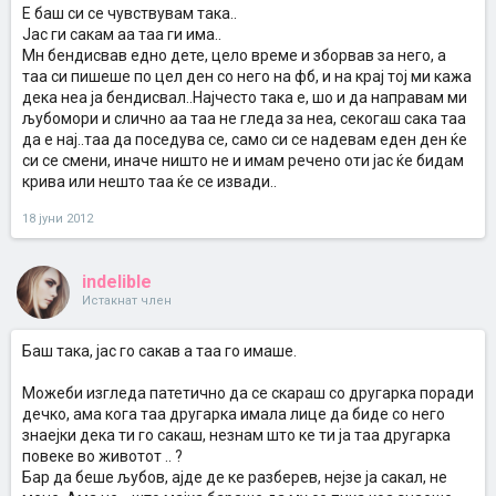
Е баш си се чувствувам така..
Јас ги сакам аа таа ги има..
Мн бендисвав едно дете, цело време и зборвав за него, а
таа си пишеше по цел ден со него на фб, и на крај тој ми кажа
дека неа ја бендисвал..Најчесто така е, шо и да направам ми
љубомори и слично аа таа не гледа за неа, секогаш сака таа
да е нај..таа да поседува се, само си се надевам еден ден ќе
си се смени, иначе ништо не и имам речено оти јас ќе бидам
крива или нешто таа ќе се извади..
18 јуни 2012
indelible
Истакнат член
Баш така, јас го сакав а таа го имаше.
Можеби изгледа патетично да се скараш со другарка поради
дечко, ама кога таа другарка имала лице да биде со него
знаејки дека ти го сакаш, незнам што ке ти ја таа другарка
повеке во животот .. ?
Бар да беше љубов, ајде де ке разберев, нејзе ја сакал, не