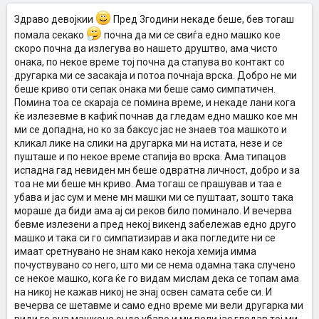
Здраво девојкии
Пред 3години некаде беше, бев тогаш
помала секако
почна да ми се свиѓа едно машко кое
скоро почна да излегува во нашето друштво, ама чисто
онака, по некое време тој почна да стапува во контакт со
другарка ми се засакаја и потоа почнаја врска. Добро не ми
беше криво оти сепак онака ми беше само симпатичен.
Помина тоа се скараја се помина време, и некаде лани кога
ќе излезевме в кафиќ почнав да гледам едно машко кое мн
ми се допадна, но ко за баксус јас не знаев тоа машкото и
кликал лике на слики на другарка ми на истата, незе и се
пушташе и по некое време стапија во врска. Ама типацов
испадна гад невиден мн беше одвратна личност, добро и за
тоа не ми беше мн криво. Ама тогаш се прашував и таа е
убава и јас сум и мене мн машки ми се пуштаат, зошто така
мораше да биди ама ај си реков било поминало. И вечерва
бевме излезени а пред некој викенд забележав едно друго
машко и така си го симпатизирав и ака погледите ни се
имаат сретнувано не знам како некоја хемија имма
почуствувано со него, што ми се нема одамна така случено
се некое машко, кога ќе го видам мислам дека се топам ама
на никој не кажав никој не знај освен самата себе си. И
вечерва се шетавме и само едно време ми вели другарка ми