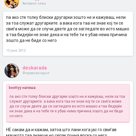
Активен член
па ако сте толку блиски другарки зошто не и кажуваш, нели
за тоа служат другарките. а вака кога таа не знае кој ти се
свиѓа може да се случи двете да се загледате во исто машко
а таа бидејќи не знае дека и на тебе ти е убав нема причина
зошто да не биде со него
15 јуни 2012
deskarada
Форумски идол
beettyy напиша:
па ако сте толку блиски другарки зошто не и кажуваш, нели за тоа
служат другарките. а вака кога таа не знае кој ти се свиѓа може
да се случи двете да се загледате во исто машко а таа бидејќи
не знае дека и на тебе ти е убав нема причина зошто да не биде
со него
НЕ сакам да и кажам, затоа што лани кога јас го свиѓав
машкото таа знаеше но сепак почна врска со него