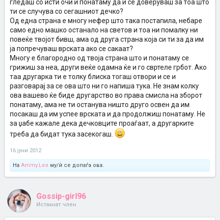
гледаш со исти очи и понатаму да и се доверуваш за тоа што
ти се случува со сегашниот дечко?
Од една страна е многу нефер што така постапила, небаре
само едно машко останало на светов и тоа ни помалку ни
повеќе твојот бивш, ама од друга страна која си ти за да им
ја попречуваш врската ако се сакаат?
Многу е благородно од твоја страна што и понатаму се
грижиш за неа, други веќе одамна ќе и го свртеле грбот. Ако
таа другарка ти е толку блиска тогаш отвори и се и
разговарај за се ова што ни го напиша тука. Не знам колку
ова вашево ќе биде другарство во права смисла на зборот
понатаму, ама не ти останува ништо друго освен да им
посакаш да им успее врската и да продолжиш понатаму. Не
за џабе кажале дека дечковците проаѓаат, а другарките
треба да бидат тука засекогаш.
16 јуни 2012
На
Ammy.Lee
му/ѝ се допаѓа ова.
Gossip-girl96
Истакнат член