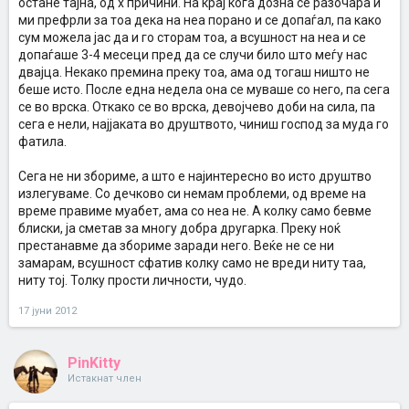
остане тајна, од х причини. На крај кога дозна се разочара и
ми префрли за тоа дека на неа порано и се допаѓал, па како
сум можела јас да и го сторам тоа, а всушност на неа и се
допаѓаше 3-4 месеци пред да се случи било што меѓу нас
двајца. Некако премина преку тоа, ама од тогаш ништо не
беше исто. После една недела она се муваше со него, па сега
се во врска. Откако се во врска, девојчево доби на сила, па
сега е нели, најјаката во друштвото, чиниш господ за муда го
фатила.
Сега не ни збориме, а што е најинтересно во исто друштво
излегуваме. Со дечково си немам проблеми, од време на
време правиме муабет, ама со неа не. А колку само бевме
блиски, ја сметав за многу добра другарка. Преку ноќ
престанавме да збориме заради него. Веќе не се ни
замарам, всушност сфатив колку само не вреди ниту таа,
ниту тој. Толку прости личности, чудо.
17 јуни 2012
PinKitty
Истакнат член