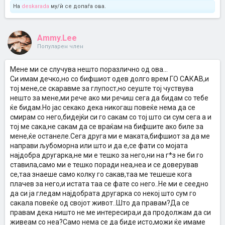
На
deskarada
му/ѝ се допаѓа ова.
Ammy.Lee
Популарен член
Мене ми се случува нешто поразлично од ова...
Си имам дечко,но со бифшиот одев долго врем ГО САКАВ,и
тој мене,се скаравме за глупост,но сеуште тој чуствува
нешто за мене,ми рече ако ми речиш сега да бидам со тебе
ќе бидам.Но јас секако дека никогаш повеќе нема да се
смирам со него,бидејќи си го сакам со тој што си сум сега а и
тој ме сака,не сакам да се враќам на бифшите ако биле за
мене,ќе останеле.Сега друга ми е маката,бифшиот за да ме
направи љубоморна или што и да е,се фати со мојата
најдобра другарка,не ми е тешко за него,ни на г*з не би го
ставила,само ми е тешко поради неа,неа и се доверував
се,таа знаеше само колку го сакав,таа ме тешеше кога
плачев за него,и истата таа се фате со него..Не ми е сеедно
да си ја гледам најдобрата другарка со некој што сум го
сакала повеќе од својот живот..Што да правам?Да се
правам дека ништо не ме интересира,и да продолжам да си
живеам со неа?Само нема се да биде исто,можи ќе имаме