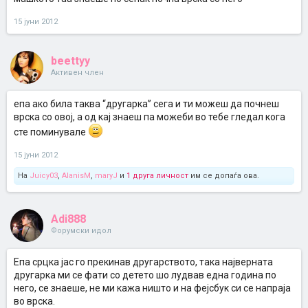
15 јуни 2012
beettyy
Активен член
епа ако била таква “другарка’’ сега и ти можеш да почнеш
врска со овој, а од кај знаеш па можеби во тебе гледал кога
сте поминувале
15 јуни 2012
На
Juicy03
,
AlanisM
,
maryJ
и
1 друга личност
им се допаѓа ова.
Adi888
Форумски идол
Епа срцка јас го прекинав другарството, така најверната
другарка ми се фати со детето шо лудвав една година по
него, се знаеше, не ми кажа ништо и на фејсбук си се напраја
во врска.