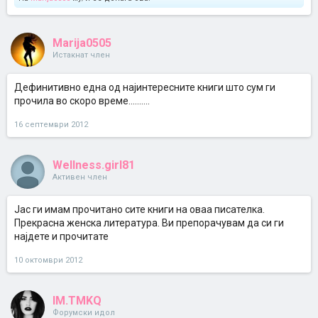
Marija0505
Истакнат член
Дефинитивно една од најинтересните книги што сум ги
прочила во скоро време..........
16 септември 2012
Wellness.girl81
Активен член
Јас ги имам прочитано сите книги на оваа писателка.
Прекрасна женска литература. Ви препорачувам да си ги
најдете и прочитате
10 октомври 2012
IM.TMKQ
Форумски идол