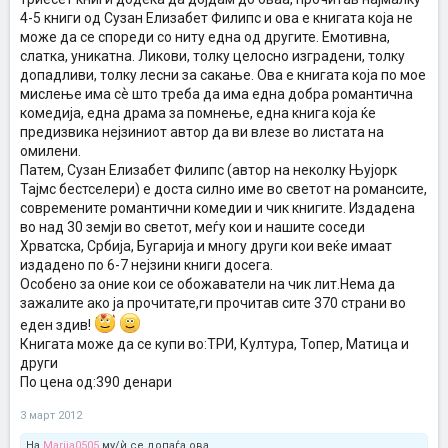
4-5 книги од Сузан Елизабет Филипс и ова е книгата која не
може да се спореди со ниту една од другите. Емотивна,
слатка, уникатна. Ликови, толку целосно изградени, толку
допадливи, толку лесни за сакање. Ова е книгата која по мое
мислење има сѐ што треба да има една добра романтична
комедија, една драма за помнење, една книга која ќе
предизвика нејзиниот автор да ви влезе во листата на
омилени.
Патем, Сузан Елизабет Филипс (автор на неколку Њујорк
Тајмс бестселери) е доста силно име во светот на романсите,
современите романтични комедии и чик книгите. Издадена
во над 30 земји во светот, меѓу кои и нашите соседи
Хрватска, Србија, Бугарија и многу други кои веќе имаат
издадено по 6-7 нејзини книги досега.
Особено за оние кои се обожаватели на чик лит.Нема да
зажалите ако ја прочитате,ги прочитав сите 370 страни во
еден здив!
Книгата може да се купи во:ТРИ, Култура, Топер, Матица и
други
По цена од:390 денари
3 март 2012
На
Marija0505
му/ѝ се допаѓа ова.