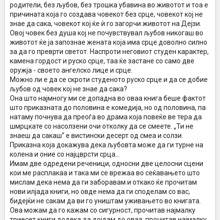
родители, без љубов, без трошка убавина во животот и тоа е
причината која го создава човекот без срце, човекот кој не
знае да сака, човекот кој ќе ѝ го загорчи животот на Дејзи.
Овој човек без душа кој не почувствувал љубов никогаш во
животот ќе ја запознае жената која има срце доволно силно
за да го преврти светот. Наспроти неговиот студен карактер,
камена гордост и руско срце, таа ќе застане со само две
оружја - своето ангелско лице и срце.
Можно ли е да се скроти студеното руско срце и да се добие
љубов од човек кој не знае да сака?
Она што најмногу ми се допадна во оваа книга беше фактот
што приказната до половина е комедија, но од половина, па
натаму почнува да преоѓа во драма која повеќе ве тера да
шмрцкате со насолзени очи отколку да се смеете. „Ти не
знаеш да сакаш“ е вистински десерт од смеа и солзи.
Приказна која докажува дека љубовта може да ги турне на
колена и оние со најцврсти срца...
Имам две одредени реченици, односни две целосни сцени
кои ме расплакаа и така ми се врежаа во сеќавањето што
мислам дека нема да ги заборавам и откако ќе прочитам
нови илјада книги, но овде нема да ги споделам со вас,
бидејќи не сакам да ви го уништам уживањето во книгата.
Ова можам да го кажам со сигурност, прочитав најмалку
триесет книги додека да дојдам до оваа, прочитав најмалку