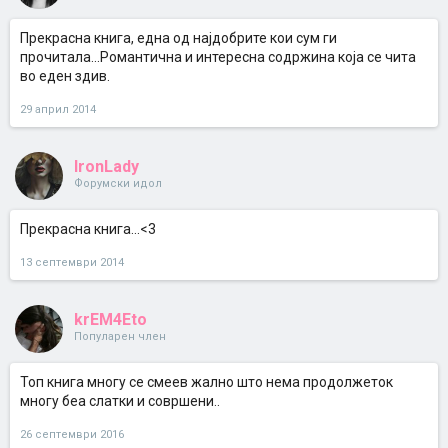
Прекрасна книга, една од најдобрите кои сум ги
прочитала...Романтична и интересна содржина која се чита
во еден здив.
29 април 2014
IronLady
Форумски идол
Прекрасна книга...<3
13 септември 2014
krEM4Eto
Популарен член
Топ книга многу се смеев жално што нема продолжеток
многу беа слатки и совршени..
26 септември 2016