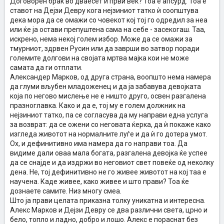
Договорен брак во дваесет и први век? Тоа е апсурд. Тоа е
ставот на Дејзи Девру кога нејзиниот татко ѝ соопштува
дека мора да се омажи со човекот кој тој го одредил за неа
или ќе ја остави препуштена сама на себе - засекогаш. Таа,
искрено, нема некој голем избор. Може да се омажи за
тмурниот, здрвен Русин или да заврши во затвор поради
големите долгови на својата мртва мајка кои не може
самата да ги отплати.
Александер Марков, од друга страна, воопшто нема намера
да глуми вљубен младоженец и да ја забавува девојката
која по негово мислење не е ништо друго, освен разгалена
празноглавка. Како и да е, тој му е голем должник на
нејзиниот татко, па се согласува да му направи една услуга
за возврат: да се ожени со неговата ќерка, да ѝ покаже како
изгледа животот на нормалните луѓе и да ѝ го дотера умот.
Ох, и дефинитивно има намера да го направи тоа. Да
видиме дали оваа мала богата, разгалена девојка ќе успее
да се снајде и да издржи во неговиот свет повеќе од неколку
дена. Не, тој дефинитивно не го живее животот на кој таа е
научена. Каде живее, како живее и што прави? Тоа ќе
дознаете самите. Низ многу смеа.
Што ја прави целата приказна толку уникатна и интересна.
Алекс Марков и Дејзи Девру се два различни света, црно и
бело, топло и ладно, добро и лошо. Алекс е пораснат без