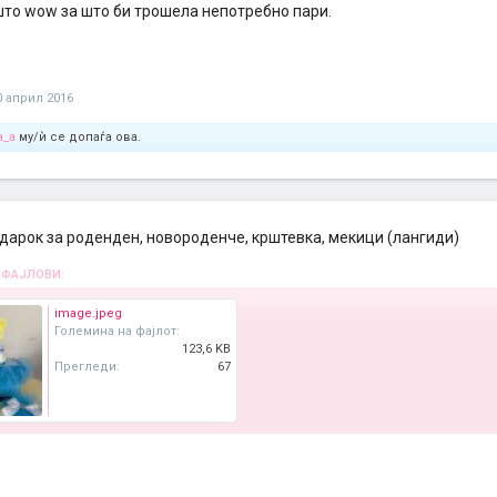
што wow за што би трошела непотребно пари.
0 април 2016
a_a
му/ѝ се допаѓа ова.
дарок за роденден, новороденче, крштевка, мекици (лангиди)
 ФАЈЛОВИ:
image.jpeg
Големина на фајлот:
123,6 KB
Прегледи:
67