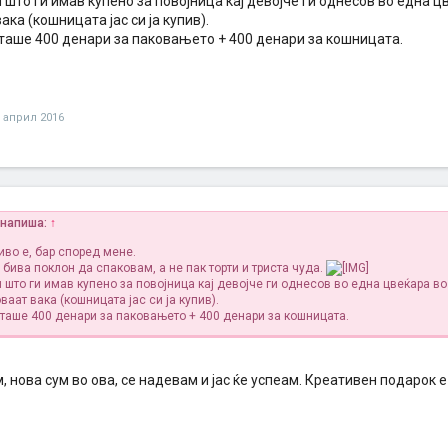
 што ги имав купено за повојница кај девојче ги однесов во една ц
ака (кошницата јас си ја купив).
таше 400 денари за паковањето + 400 денари за кошницата.
 април 2016
 напиша:
↑
иво е, бар според мене.
бива поклон да спаковам, а не пак торти и триста чуда.
 што ги имав купено за повојница кај девојче ги однесов во една цвеќара во
ваат вака (кошницата јас си ја купив).
таше 400 денари за паковањето + 400 денари за кошницата.
 нова сум во ова, се надевам и јас ќе успеам. Креативен подарок е