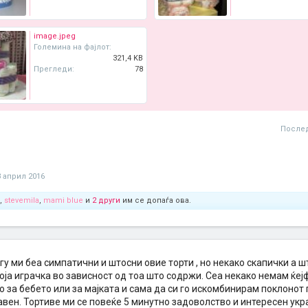
image.jpeg
Големина на фајлот:
321,4 KB
Прегледи:
78
Послед
3 април 2016
,
stevemila
,
mami blue
и
2 други
им се допаѓа ова.
у ми беа симпатични и штосни овие торти , но некако скапички а шт
оја играчка во зависност од тоа што содржи. Сеа некако немам ќеј
 за бебето или за мајката и сама да си го искомбинирам поклонот 
авен. Тортиве ми се повеќе 5 минутно задоволство и интересен укр