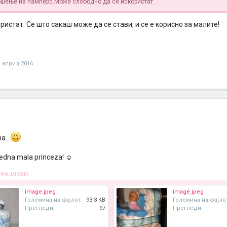
рошење на памперс.Може слободно да се искористат.
ористат. Се што сакаш може да се стави, и се е корисно за малите!
1 април 2016
na..
edna mala princeza! ☺️
 ФАЈЛОВИ:
image.jpeg
image.jpeg
Големина на фајлот:
93,3 KB
Големина на фајло
Прегледи:
97
Прегледи: