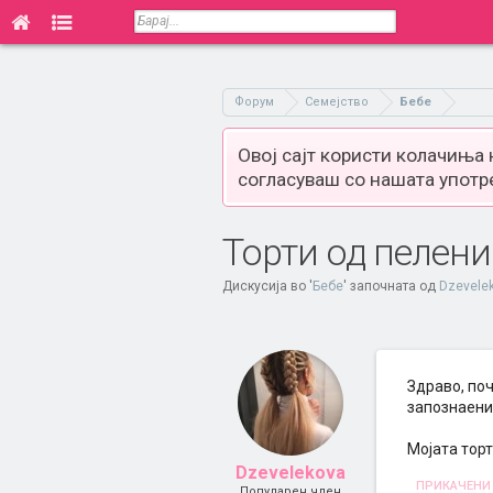
Форум
Семејство
Бебе
Овој сајт користи колачиња
согласуваш со нашата употр
Торти од пелени
Дискусија во '
Бебе
' започната од
Dzevele
Здраво, поч
запознаени
Мојата торт
Dzevelekova
ПРИКАЧЕНИ
Популарен член