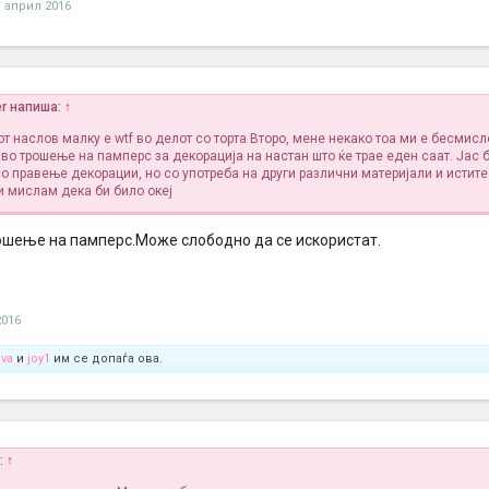
1 април 2016
r напиша:
↑
т наслов малку е wtf во делот со торта
Второ, мене некако тоа ми е бесмисл
о трошење на памперс за декорација на настан што ќе трае еден саат. Јас б
о правење декорации, но со употреба на други различни материјали и истите
и мислам дека би билo океј
рошење на памперс.Може слободно да се искористат.
2016
va
и
joy1
им се допаѓа ова.
а:
↑