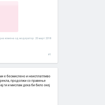
на измена од модератор:
20 март 2018
#1
ми е бесмислено и неисплатливо
и рекла, продолжи со правење
ј ги и мислам дека би билo океј