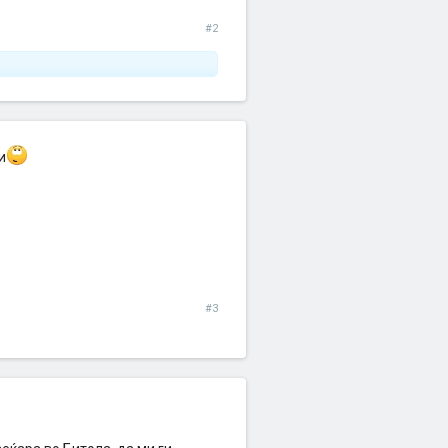
#2
и
#3