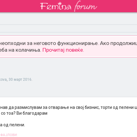
 неопходни за неговото функционирање. Ако продолжиш
еба на колачиња.
Прочитај повеќе.
kova
,
30 март 2016
.
нав да размислувам за отварање на свој бизнис, торти од пелени 
 со тоа? Ви благодарам
а од пелени.
 ФАЈЛОВИ: