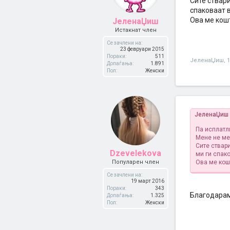
Сите ствари
спаковаат в
Ова ме кош
ЈеленаЏиш
Истакнат член
Се зачлени на:
23 февруари 2015
Пораки:
511
ЈеленаЏиш
,
1
Допаѓања:
1.891
Пол:
Женски
ЈеленаЏиш
Па исплатл
Мене не ме 
Сите ствари
Dzevelekova
ми ги спако
Популарен член
Ова ме кош
Се зачлени на:
19 март 2016
Пораки:
343
Благодарам,
Допаѓања:
1.325
Пол:
Женски