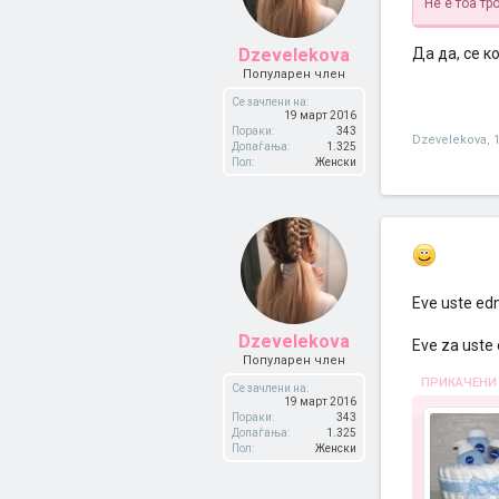
Не е тоа т
Dzevelekova
Да да, се к
Популарен член
Се зачлени на:
19 март 2016
Пораки:
343
Dzevelekova
,
Допаѓања:
1.325
Пол:
Женски
Eve uste ed
Dzevelekova
Eve za uste 
Популарен член
ПРИКАЧЕНИ
Се зачлени на:
19 март 2016
Пораки:
343
Допаѓања:
1.325
Пол:
Женски