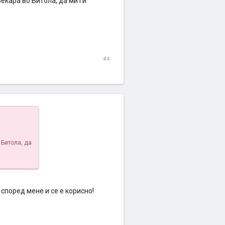
веќара во Битола, да ми ги
#4
 Битола, да
 според мене и се е корисно!