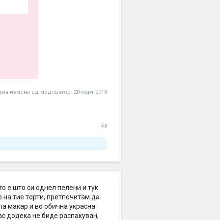
на измена од модератор:
20 март 2018
#8
о е што си однел пелени и тук
ф на тие торти, претпочитам да
па макар и во обична украсна
ас додека не биде распакуван,