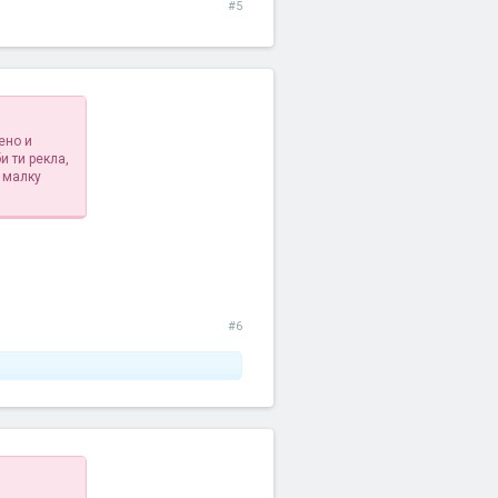
#5
ено и
и ти рекла,
 малку
#6