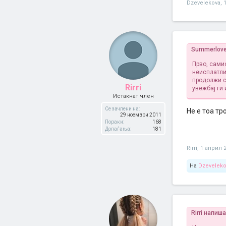
Dzevelekova
,
Summerlove
Прво, самио
неисплатлив
продолжи с
Rirri
увежбај ги 
Истакнат член
Се зачлени на:
Не е тоа т
29 ноември 2011
Пораки:
168
Допаѓања:
181
Rirri
,
1 април 
На
Dzeveleko
Rirri напиш