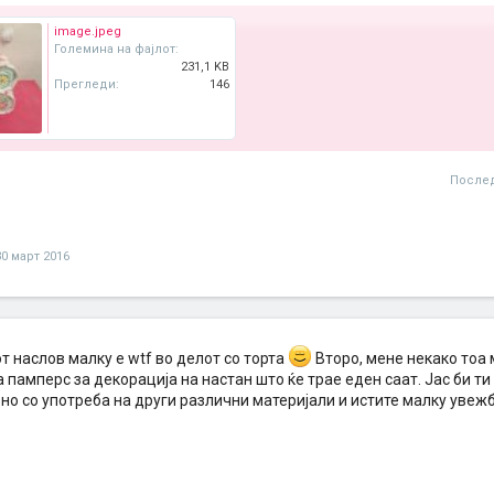
image.jpeg
Големина на фајлот:
231,1 KB
Прегледи:
146
Послед
30 март 2016
т наслов малку е wtf во делот со торта
Второ, мене некако тоа 
памперс за декорација на настан што ќе трае еден саат. Јас би т
но со употреба на други различни материјали и истите малку увежба