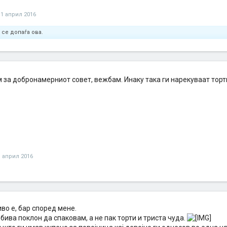
1 април 2016
 се допаѓа ова.
 за добронамерниот совет, вежбам. Инаку така ги нарекуваат торт
1 април 2016
во е, бар според мене.
бива поклон да спаковам, а не пак торти и триста чуда.