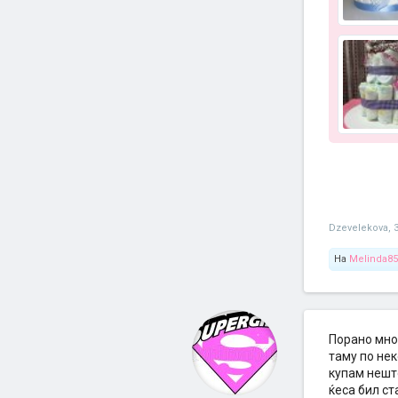
Dzevelekova
,
На
Melinda85
Порано мног
таму по нек
купам нешто
ќеса бил ст