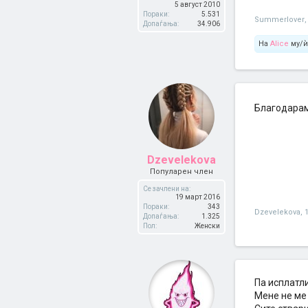
5 август 2010
Пораки:
5.531
Summerlover
,
Допаѓања:
34.906
На
Аliсe
му/ѝ
Благодарам
Dzevelekova
Популарен член
Се зачлени на:
19 март 2016
Пораки:
343
Dzevelekova
,
Допаѓања:
1.325
Пол:
Женски
Па исплатли
Мене не ме 