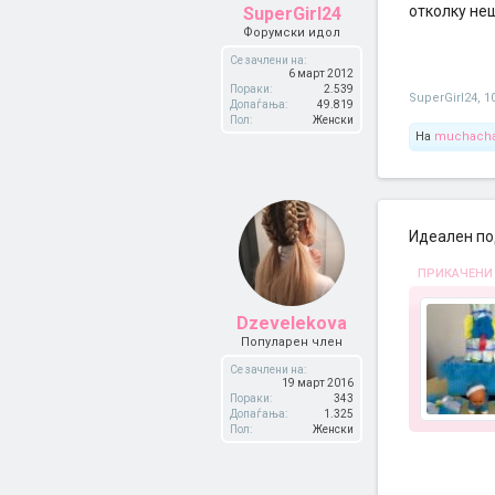
отколку не
SuperGirl24
Форумски идол
Се зачлени на:
6 март 2012
Пораки:
2.539
SuperGirl24
,
1
Допаѓања:
49.819
Пол:
Женски
На
muchach
Идеален по
ПРИКАЧЕНИ
Dzevelekova
Популарен член
Се зачлени на:
19 март 2016
Пораки:
343
Допаѓања:
1.325
Пол:
Женски