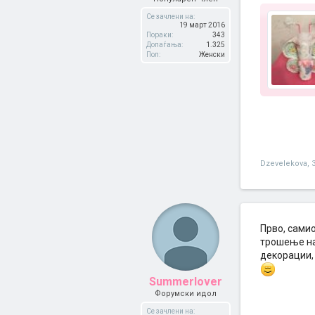
Се зачлени на:
19 март 2016
Пораки:
343
Допаѓања:
1.325
Пол:
Женски
Dzevelekova
,
Прво, самио
трошење на 
декорации, 
Summerlover
Форумски идол
Се зачлени на: