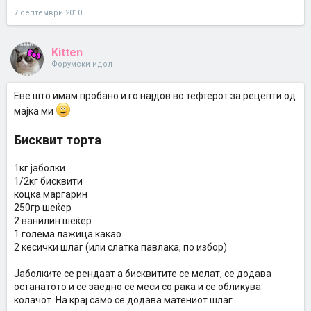
7 септември 2010
Kitten
Форумски идол
Еве што имам пробано и го најдов во тефтерот за рецепти од
мајка ми
Бисквит торта
1кг јаболки
1/2кг бисквити
коцка маргарин
250гр шеќер
2 ванилин шеќер
1 голема лажица какао
2 кесички шлаг (или слатка павлака, по избор)
Јаболките се рендаат а бисквитите се мелат, се додава
останатото и се заедно се меси со рака и се обликува
колачот. На крај само се додава матениот шлаг.