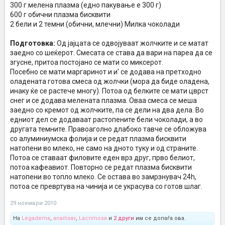
300 г мелена плазма (едно пакување е 300 г)
600 г обични плазма бисквити
2 бели и 2 темни (обични, млечни) Милка чоколади
Подготовка:
Од јајцата се одвојуваат жолчките и се матат
заедно со шеќерот. Смесата се става да вари на пареа да се
згусне, притоа постојано се мати со миксерот.
Посебно се мати маргаринот и и' се додава на претходно
оладената готова смеса од жолчки (мора да биде оладена,
инаку ќе се растече многу). Потоа од белките се мати цврст
снег и се додава мелената плазма. Оваа смеса се меша
заедно со кремот од жолчките, па се дели на два дела. Во
едниот дел се додаваат растопените бели чоколади, а во
другата темните. Правоаголно длабоко тавче се обложува
со алуминиумска фолија и се редат плазма бисквити
натопени во млеко, не само на дното туку и од страните.
Потоа се ставаат филовите еден врз друг, прво белиот,
потоа кафеавиот. Повторно се редат плазма бисквити
натопени во топло млеко. Се остава во замрзнувач 24h,
потоа се превртува на чинија и се украсува со готов шлаг.
29 ноември 2010
На
Legadema
,
anailisav
,
Lacrimosa
и
2 други
им се допаѓа ова.