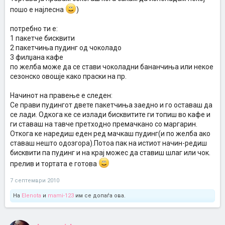
пошо е најлесна
)
потребно ти е:
1 пакетче бисквити
2 пакетчиња пудинг од чоколадо
3 филџана кафе
по желба може да се стави чоколадни бананчиња или некое
сезонско овошје како праски на пр.
Начинот на правење е следен:
Се прави пудингот двете пакетчиња заедно и го оставаш да
се лади. Одкога ке се излади бисквитите ги топиш во кафе и
ги ставаш на тавче претходно премачкано со маргарин.
Откога ке наредиш еден ред мачкаш пудинг(и по желба ако
ставаш нешто одозгора).Потоа пак на истиот начин-редиш
бисквити па пудинг и на крај можес да ставиш шлаг или чок.
прелив и тортата е готова
7 септември 2010
На
Elenota
и
mami-123
им се допаѓа ова.