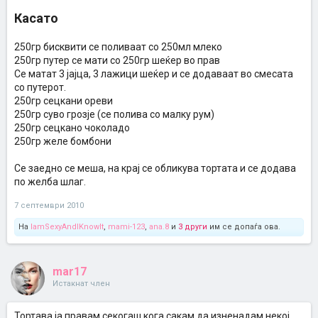
Касато
250гр бисквити се поливаат со 250мл млеко
250гр путер се мати со 250гр шеќер во прав
Се матат 3 јајца, 3 лажици шеќер и се додаваат во смесата
со путерот.
250гр сецкани ореви
250гр суво грозје (се полива со малку рум)
250гр сецкано чоколадо
250гр желе бомбони
Се заедно се меша, на крај се обликува тортата и се додава
по желба шлаг.
7 септември 2010
На
IamSexyAndIKnowIt
,
mami-123
,
ana.8
и
3 други
им се допаѓа ова.
mar17
Истакнат член
Тортава ја правам секогаш кога сакам да изненадам некој