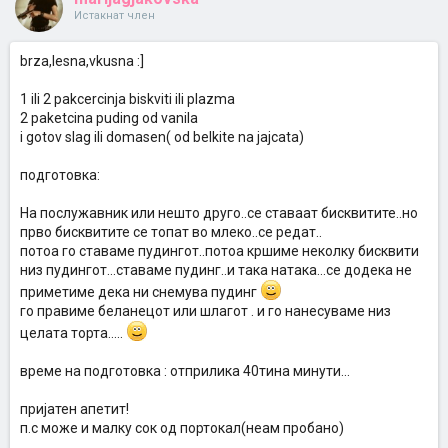
Истакнат член
brza,lesna,vkusna :]
1 ili 2 pakcercinja biskviti ili plazma
2 paketcina puding od vanila
i gotov slag ili domasen( od belkite na jajcata)
подготовка:
На послужавник или нешто друго..се ставаат бисквитите..но
прво бисквитите се топат во млеко..се редат..
потоа го ставаме пудингот..потоа кршиме неколку бисквити
низ пудингот...ставаме пудинг..и така натака...се додека не
приметиме дека ни снемува пудинг
го правиме беланецот или шлагот . и го нанесуваме низ
целата торта.....
време на подготовка : отприлика 40тина минути...
пријатен апетит!
п.с може и малку сок од портокал(неам пробано)