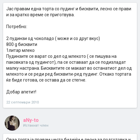
Јас правам една торта со пудинг и бисквити, лесно се прави
и за кратко време се приготвува.
Потребно:
2 пудинзи од чоколадо ( може и со друг вкус)
800 g бисквити
1литар млеко
Пудинзите се варат со дел од млекото ( се пишува на
паковката од пудингот), па се оставаат да се подизладат
малку настрана. Бисквитите се макаат во останатиот дел од
млекото и се реди ред бисквити-ред пудинг. Откако тортата
ќе биде готова, се остава да се стегне.
Добар апетит!
22 септември 2010
aNy-to
Истакнат член
Оваа торта ја правам често бидејќи е лесна за подготовка и