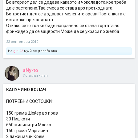
Во вториот дел се додава какаото и чоколадото,кое треба
да е растопено.Таа смеса се става врз претходната.
Во третиот дел се додаваат мелените ореви.Постапката е
иста како претходната.
Откако сето тоа ќе биде направено се става тортата во
фрижидер да се зацврсти.Може да се украси по желба.
22 септември 2010
На
girl.23
му/ѝ се допаѓа ова.
aNy-to
Истакнат член
КАПУЧИНО КОЛАЧ
ПОТРЕБНИ СОСТОЈКИ:
150 грама Шеќер во прав
30 Пишкоти
650 милилитри Млеко
150 грама Маргарин
2 лажица/ци Крем