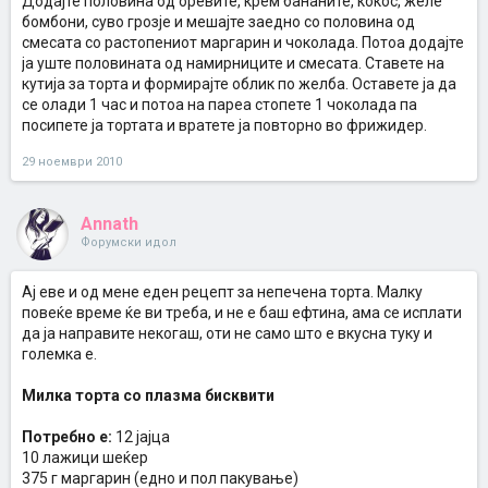
Додајте половина од оревите, крем бананите, кокос, желе
бомбони, суво грозје и мешајте заедно со половина од
смесата со растопениот маргарин и чоколада. Потоа додајте
ја уште половината од намирниците и смесата. Ставете на
кутија за торта и формирајте облик по желба. Оставете ја да
се олади 1 час и потоа на пареа стопете 1 чоколада па
посипете ја тортата и вратете ја повторно во фрижидер.
29 ноември 2010
Annath
Форумски идол
Ај еве и од мене еден рецепт за непечена торта. Малку
повеќе време ќе ви треба, и не е баш ефтина, ама се исплати
да ја направите некогаш, оти не само што е вкусна туку и
големка е.
Милка торта со плазма бисквити
Потребно е:
12 јајца
10 лажици шеќер
375 г маргарин (едно и пол пакување)