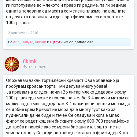
ги потопуваме во млекото и право ги редиме, па ги редиме
едната половина од масата со мелена плазма, па вишните,
па другата половина и одозгора филуваме со останатите
100 гр. шлаг.
12 септември 2010
На
Ariel
,
katty13
,
Annath
и
6 други
им се допаѓа ова.
fibimk
Истакнат член
Обожавам вакви торти,лесни,кремаст.Оваа обавезно ја
пробувам кроасан торта....ми делува многу убава!
Ја правам на следен начин.Во литар млеко додавам околу
200 гр шекер,а може и повеке по желба.3-4 жолчки матам со
малку ладно млеко,додавам 3-4 лажици нишесте и месам да
се добие крем.Кремот не мора да е многу густ како за
пудинг,али да не биде и течен.Се оладува и кога е млак
филот се редат кршени бисквити околу 600-700 грама.Може
да треба и повеќе ако се мрсни бисквитите зошто тие не
упиваат многу.Се реди во тавче,се става во фрижидер.Кога