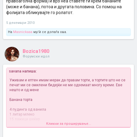
правоаголна форма) и врз неа ставете ги крем бананите
(може и банана), потоа и другата половина. Со помош на
фолијата обликувајте го ролатот.
5 декември 2010
На
Masnickaaa
му/ѝ се допаѓа ова.
Bozica1980
Форумски идол
savana напиша:
Уживам и ептен имам мерак да правам торти, а тортите што не се
печат ми се омилени бидејќи не ми одземаат многу време. Еве
нешто и од мене
Банана торта
4 пудинга од ванила
1 литар млеко
15 лажици шеќер
Кликни за проширување...
Ова се вари, убаво да се згусне и се остава да олади.
Откако ќе се олади се додаваат два изматени маргарина со 250
гр шеќер во прав, 300гр кршени бисквити, 300гр кокос, 1 кг банани