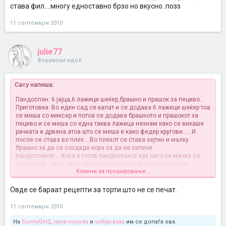
става фил....многу едноставно брзо но вкусно..позз
11 септември 2010
julie77
Форумски идол
Cacy напиша:
Пандоспан: 6 јајца,6 лажици шеќер,брашно и прашок за пециво..
Приготовка: Во еден сад се капат и се додава 6 лажици шеќер тоа
се меша со миксер и потоа се додава брашното и прашокот за
пециво и се меша со една таква лажица незнам како се викаше
рачката е дрвена атоа што се меша е како федер кругови......И
после се става во плех....Во плехот се става зејтин и малку
брашно за да се создаде кора за да не запече
пандоспанот.....Кога е готов пандоспанот врз него се мачка со
мармалад....и се сече на коцки и врз секоја коцка се става
Кликни за проширување...
фил....многу едноставно брзо но вкусно..позз
Овде се бараат рецепти за торти што не се печат.
11 септември 2010
На
SunnyGirl2
,
rajna-vojvoda
и
sofijacasas
им се допаѓа ова.