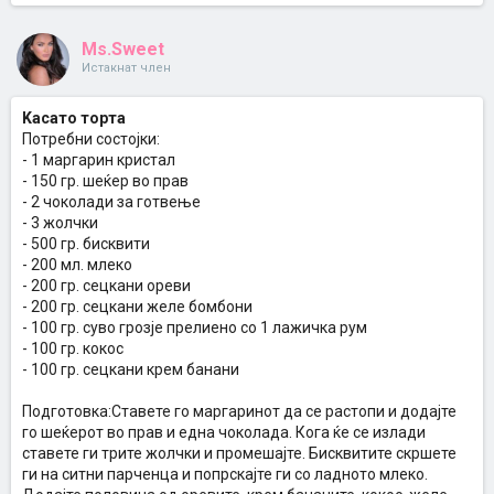
Ms.Sweet
Истакнат член
Kaсато торта
Потребни состојки:
- 1 маргарин кристал
- 150 гр. шеќер во прав
- 2 чоколади за готвење
- 3 жолчки
- 500 гр. бисквити
- 200 мл. млеко
- 200 гр. сецкани ореви
- 200 гр. сецкани желе бомбони
- 100 гр. суво грозје прелиено со 1 лажичка рум
- 100 гр. кокос
- 100 гр. сецкани крем банани
Подготовка:Ставете го маргаринот да се растопи и додајте
го шеќерот во прав и една чоколада. Кога ќе се излади
ставете ги трите жолчки и промешајте. Бисквитите скршете
ги на ситни парченца и попрскајте ги со ладното млеко.