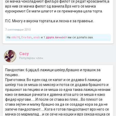
се мачка чоколадниот фил.Брз филот се редат кроасаните,а
врз нив се мачка филот од ванила.Врз него се мачка
еурокремот.Се мати шлагот и се премачкува цела торта.
П.С. Многу е вкусна тортата,а и лесна е за правење.
7 септември 2010
На
stiki18
,
Dra-San
,
anab
и
1 друга личност
им се допаѓа ова.
Cacy
Популарен член
Пандоспан: 6 јајца,6 лажици шеќер,брашно и прашок за
пециво..
Приготовка: Во еден сад се капат и се додава 6 лажици
шеќер тоа се меша со миксер и потоа се додава брашното и
прашокот за пециво и се меша со една таква лажица незнам
како се викаше рачката е дрвена атоа што се меша е како
федер кругови......И после се става во плех....Во плехот се
става зејтин и малку брашно за да се создаде кора за да не
запече пандоспанот.....Кога е готов пандоспанот врз него се
мачка со мармалад....и се сече на коцки и врз секоја коцка се