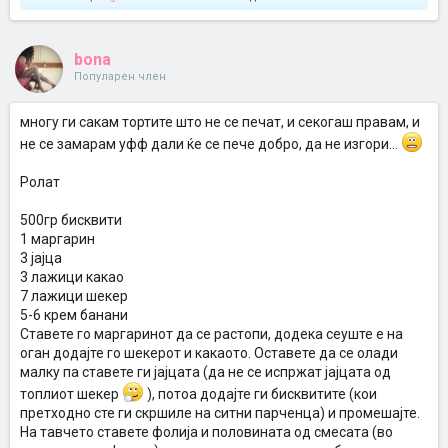
bona
Популарен член
многу ги сакам тортите што не се печат, и секогаш правам, и
не се замарам уфф дали ќе се пече добро, да не изгори...
Ролат
500гр бисквити
1 маргарин
3 јајца
3 лажици какао
7 лажици шекер
5-6 крем банани
Ставете го маргаринот да се растопи, додека сеуште е на
оган додајте го шекерот и какаото. Оставете да се олади
малку па ставете ги јајцата (да не се испржат јајцата од
топлиот шекер
), потоа додајте ги бисквитите (кои
претходно сте ги скршиле на ситни парченца) и промешајте.
На тавчето ставете фолија и половината од смесата (во