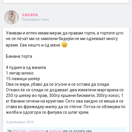
savana
Популарен член
Уживам и ептен имам мерак да правам торти, а тортите што
не се печат ми се омилени бидејќи не ми одземаат многу
време. Еве нешто и од мене
Банана торта
4 пудинга од ванила
1 литар млеко
15 лажици шеќер
Ова се вари, убаво да се згусне и се остава да олади.
Откако ќе се олади се додаваат два изматени маргарина со
250 гр шеќер во прав, 300гр кршени бисквити, 300гр кокос, 1
кг банани сечени на круигови. Сето ова заедно се меша и се
става во фрижидер малку да се стегне. Потоа се обликува по
желба и одозгора се филува со шлаг крем.
3 декември 2010
На
Wild-GirL
,
Legadema
и
anailisav
им се допаѓа ова.