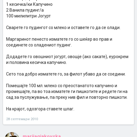
1 кесичка/ки Капучино
2 Ванила пудинг/а
100 милилитри Јогурт
Сварете го пудингот со млеко и оставете го да се олади.
Маргаринот пенесто изматете го со шеќер во прав и
соединете со оладениот пудинг.
Додадете го овошниот јогурт, овошје (ако сакате), еурокрем
и половина кесичка капучино.
Сето тоа добро изматете го, за филот убаво да се соедини.
Помешајте 100 мл. млеко со преостанатото капучино и
промешајте, па во тоа изматете ги пишкотите и редете ги на
сад за пуслужување, па преку нив фил и повторно пишкоти.
На крајот, одозгора ставете шлаг.
28 септември 2010
marijagjakovska