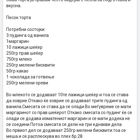
вкусна.
Песок торта
Потребни состојки:
3 пудинга од ванила
1маргарин
10 лажици шеќер
250гр прав шеќер
750гр млеко
250гр мелени бисквити
50гр какао
1 чоколада за готвење
250гр мелени ореви
Во млекото се додаваат 10те лажици шеќер и тоа се става
да зоврие.Откако ќе зоврие се додаваат трите пудинга од
ванила.Смесата се става да се олади.Во меѓувреме се мати
маргаринот со прав шеќерот.Откако смесата со пудинг ќе се
олади се додава изматениот маргарин и се мати додека не
се соедини.Потоа смесата се дели на три еднакви дела.
Во првиот дел се додаваат 250гр мелени бисквити.тоа се
меша и се расплескува во плех бр.28.