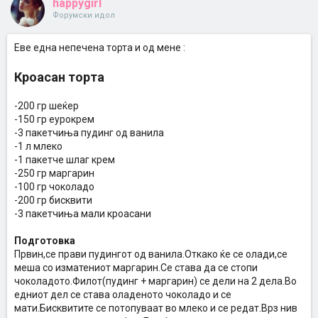
happygirl
Форумски идол
Еве една непечена торта и од мене :
Кроасан торта
-200 гр шеќер
-150 гр еурокрем
-3 пакетчиња пудинг од ванила
-1 л млеко
-1 пакетче шлаг крем
-250 гр маргарин
-100 гр чоколадо
-200 гр бисквити
-3 пакетчиња мали кроасани
Подготовка
Првин,се прави пудингот од ванила.Откако ќе се олади,се
меша со изматениот маргарин.Се става да се стопи
чоколадото.Филот(пудинг + маргарин) се дели на 2 дела.Во
едниот дел се става оладеното чоколадо и се
мати.Бисквитите се потопуваат во млеко и се редат.Врз нив