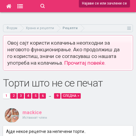
Најави се или зачлени се
Форум
Храна и рецепти
Рецепти
Овој сајт користи колачиња неопходни за
неговото функционирање. Ако продолжиш да
го користиш, значи се согласуваш со нашата
употреба на колачиња.
Прочитај повеќе.
Торти што не се печат
1
2
3
4
5
6
→
9
СЛЕДНА >
mackice
Истакнат член
Ајде некое рецепче за непечени торти..