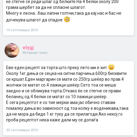
ке стегне се реди шлаг од белките.На 4 белки околу 200
грама шербет за да не спласне шлагот.
Многу е лесна...баш лапни голтни,така да кај нас и бас не
дочекува шлагот да спадне
14 септември 2010
elygj
Истакнат член
Еве еден рецепт за торта што преку лето ми е хит
Околу 1кг.диња се сецка на ситни парчиња.600гр.бисквити
се кршат.Еден маргарин се мати со 250гр.шеќер во прав.4
жолчки се матат со 4 лажици шеќер.Сето тоа се меша
заедно и се обликува торта.Откако ќе се стегне се прави
беланец од 4 белки се матат со 10 лажици шеќер.
Е сега рецептот е со тие мерки ама јас обично ставам
помалку диња во зависност од тоа колку е воденикава,така
да не мора да биде 1 кг.туку да се прилагоди.Ако некој го
проба рецептот нека каже дали му се допаѓа
20 септември 2010