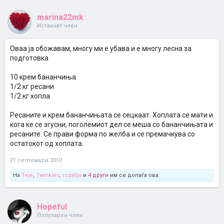
marina22mk
Истакнат член
Оваа ја обожавам, многу ми е убава и е многу лесна за
подготовка
10 крем бананчиња
1/2 кг ресани
1/2 кг хопла
Ресаните и крем бананчињата се сецкаат. Хоплата се мати и
кога ке се згусни, поголемиот дел се меша со бананчињата и
ресаните. Се прави форма по желба и се премачкува со
остатокот од хоплата.
21 септември 2010
На
Teje
,
Twinkles
,
rozalija
и
4 други
им се допаѓа ова.
Hopeful
Популарен член