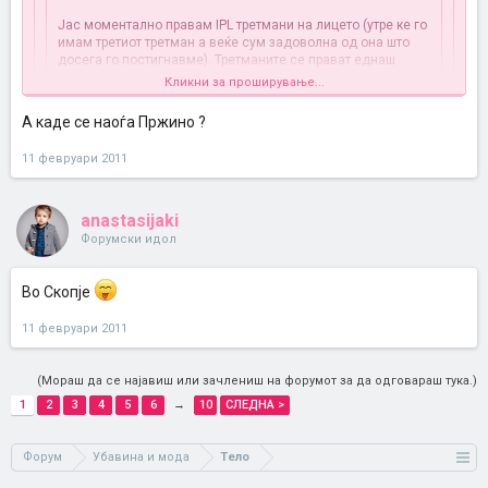
Јас моментално правам IPL третмани на лицето (утре ке го
имам третиот третман а веќе сум задоволна од она што
досега го постигнавме). Третманите се прават еднаш
месечно.
Кликни за проширување...
Влаканата нема потреба да се бричат, јас до сега никогаш
не сум ги избричила ниту побарале од мене да го
А каде се наоѓа Пржино ?
направам тоа.
Кликни за проширување...
11 февруари 2011
Во Козметичкиот салон „Шарм“ во Пржино.
O.l.e ќе може да ми кажеш каде ги правиш третманите зашто
јас еднаш кога прашував во еден салон ми рекоа мора да
anastasijaki
бидат избричени влакната.
Форумски идол
Во Скопје
11 февруари 2011
(Мораш да се најавиш или зачлениш на форумот за да одговараш тука.)
1
2
3
4
5
6
→
10
СЛЕДНА >
Форум
Убавина и мода
Тело