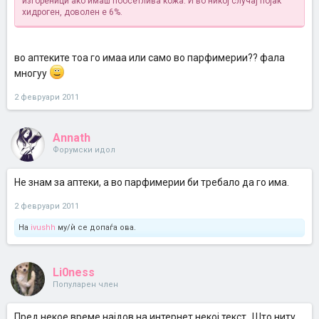
изгореници ако имаш поосетлива кожа. И во никој случај појак
хидроген, доволен е 6%.
во аптеките тоа го имаа или само во парфимерии?? фала
многуу
2 февруари 2011
Annath
Форумски идол
Не знам за аптеки, а во парфимерии би требало да го има.
2 февруари 2011
На
ivushh
му/ѝ се допаѓа ова.
Li0ness
Популарен член
Пред некое време најдов на интернет некој текст „Што ниту