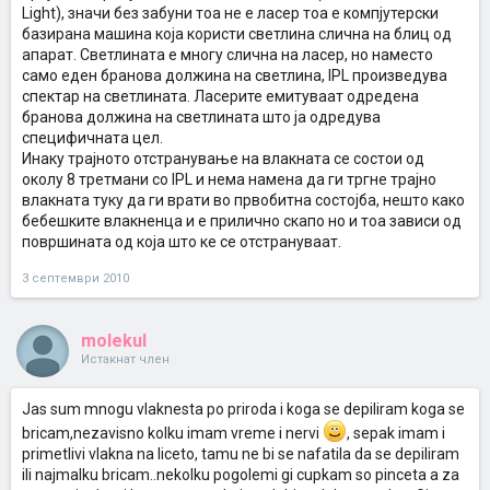
Light), значи без забуни тоа не е ласер тоа е компјутерски
базирана машина која користи светлина слична на блиц од
апарат. Светлината е многу слична на ласер, но наместо
само еден бранова должина на светлина, IPL произведува
спектар на светлината. Ласерите емитуваат одредена
бранова должина на светлината што ја одредува
специфичната цел.
Инаку трајното отстранување на влакната се состои од
околу 8 третмани со IPL и нема намена да ги тргне трајно
влакната туку да ги врати во првобитна состојба, нешто како
бебешките влакненца и е прилично скапо но и тоа зависи од
површината од која што ке се отстрануваат.
3 септември 2010
molekul
Истакнат член
Jas sum mnogu vlaknesta po priroda i koga se depiliram koga se
bricam,nezavisno kolku imam vreme i nervi
, sepak imam i
primetlivi vlakna na liceto, tamu ne bi se nafatila da se depiliram
ili najmalku bricam..nekolku pogolemi gi cupkam so pinceta a za