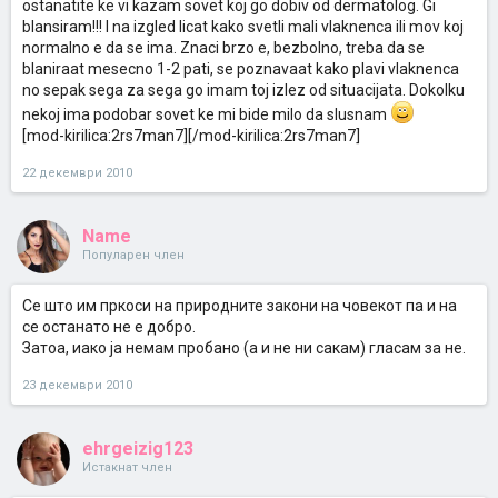
ostanatite ke vi kazam sovet koj go dobiv od dermatolog. Gi
blansiram!!! I na izgled licat kako svetli mali vlaknenca ili mov koj
normalno e da se ima. Znaci brzo e, bezbolno, treba da se
blaniraat mesecno 1-2 pati, se poznavaat kako plavi vlaknenca
no sepak sega za sega go imam toj izlez od situacijata. Dokolku
nekoj ima podobar sovet ke mi bide milo da slusnam
[mod-kirilica:2rs7man7][/mod-kirilica:2rs7man7]
22 декември 2010
Name
Популарен член
Се што им пркоси на природните закони на човекот па и на
се останато не е добро.
Затоа, иако ја немам пробано (а и не ни сакам) гласам за не.
23 декември 2010
ehrgeizig123
Истакнат член