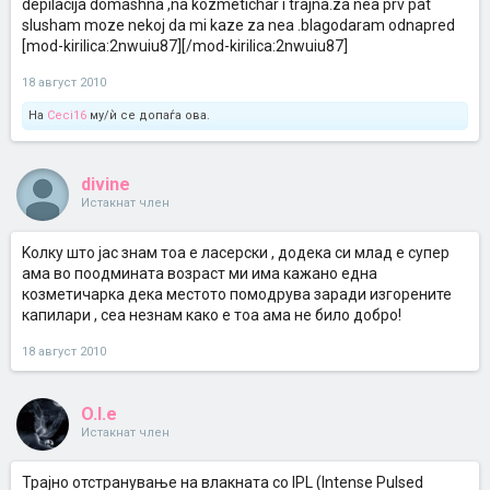
depilacija domashna ,na kozmetichar i trajna.za nea prv pat
slusham moze nekoj da mi kaze za nea .blagodaram odnapred
[mod-kirilica:2nwuiu87][/mod-kirilica:2nwuiu87]
18 август 2010
На
Ceci16
му/ѝ се допаѓа ова.
divine
Истакнат член
Kолку што јас знам тоа е ласерски , додека си млад е супер
ама во поодмината возраст ми има кажано една
козметичарка дека местото помодрува заради изгорените
капилари , сеа незнам како е тоа ама не било добро!
18 август 2010
O.l.e
Истакнат член
Трајно отстранување на влакната со IPL (Intense Pulsed