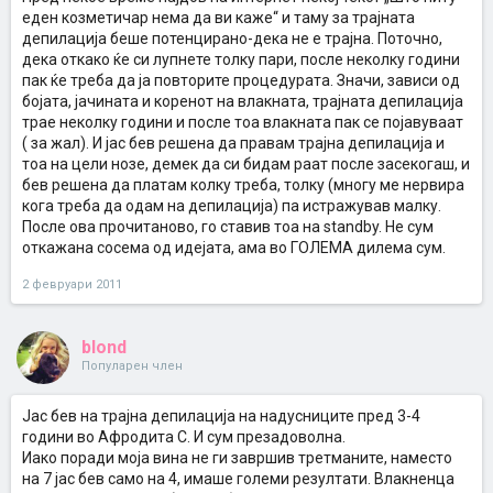
еден козметичар нема да ви каже“ и таму за трајната
депилација беше потенцирано-дека не е трајна. Поточно,
дека откако ќе си лупнете толку пари, после неколку години
пак ќе треба да ја повторите процедурата. Значи, зависи од
бојата, јачината и коренот на влакната, трајната депилација
трае неколку години и после тоа влакната пак се појавуваат
( за жал). И јас бев решена да правам трајна депилација и
тоа на цели нозе, демек да си бидам раат после засекогаш, и
бев решена да платам колку треба, толку (многу ме нервира
кога треба да одам на депилација) па истражував малку.
После ова прочитаново, го ставив тоа на standby. Не сум
откажана сосема од идејата, ама во ГОЛЕМА дилема сум.
2 февруари 2011
blond
Популарен член
Јас бев на трајна депилација на надусниците пред 3-4
години во Афродита С. И сум презадоволна.
Иако поради моја вина не ги завршив третманите, наместо
на 7 јас бев само на 4, имаше големи резултати. Влакненца