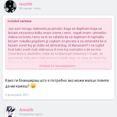
ivushh
Истакнат член
molekul напиша:
Jas sum mnogu vlaknesta po priroda i koga se depiliram koga se
bricam,nezavisno kolku imam vreme i nervi
, sepak imam i primetlivi
vlakna na liceto, tamu ne bi se nafatila da se depiliram ili najmalku
bricam..nekolku pogolemi gi cupkam so pinceta a za ostanatite ke vi
kazam sovet koj go dobiv od dermatolog. Gi blansiram!!! I na izgled
licat kako svetli mali vlaknenca ili mov koj normalno e da se ima.
Znaci brzo e, bezbolno, treba da se blaniraat mesecno 1-2 pati, se
poznavaat kako plavi vlaknenca no sepak sega za sega go imam toj
izlez od situacijata. Dokolku nekoj ima podobar sovet ke mi bide milo
Кликни за проширување...
da slusnam
Како ги бланшираш што е потребно ако можи малце повеќе
да ми кажеш?
2 февруари 2011
Annath
Форумски идол