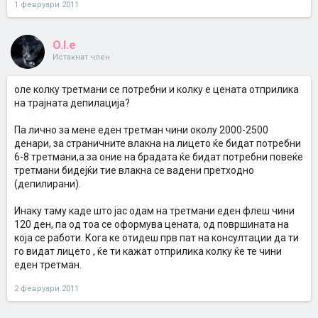
1 февруари 2011
Во Козметичкиот салон „Шарм“ во Пржино.
O.l.e ќе може да ми кажеш каде ги правиш третманите зашто
јас еднаш кога прашував во еден салон ми рекоа мора да
бидат избричени влакната.
O.l.e
Истакнат член
оле колку третмани се потребни и колку е цената отприлика
на трајната депилација?
Па лично за мене еден третман чини околу 2000-2500
денари, за страничните влакна на лицето ќе бидат потребни
6-8 третмани,а за оние на брадата ќе бидат потребни повеќе
третмани бидејќи тие влакна се вадени претходно
(депилирани).
Инаку таму каде што јас одам на третмани еден флеш чини
120 ден, па од тоа се оформува цената, од површината на
која се работи. Кога ке отидеш прв пат на консултации да ти
го видат лицето , ќе ти кажат отприлика колку ќе те чини
еден третман.
2 февруари 2011