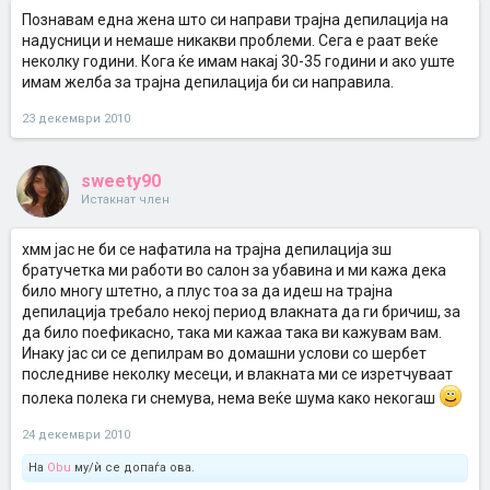
Познавам една жена што си направи трајна депилација на
надусници и немаше никакви проблеми. Сега е раат веќе
неколку години. Кога ќе имам накај 30-35 години и ако уште
имам желба за трајна депилација би си направила.
23 декември 2010
sweety90
Истакнат член
хмм јас не би се нафатила на трајна депилација зш
братучетка ми работи во салон за убавина и ми кажа дека
било многу штетно, а плус тоа за да идеш на трајна
депилација требало некој период влакната да ги бричиш, за
да било поефикасно, така ми кажаа така ви кажувам вам.
Инаку јас си се депилрам во домашни услови со шербет
последниве неколку месеци, и влакната ми се изретчуваат
полека полека ги снемува, нема веќе шума како некогаш
24 декември 2010
На
Obu
му/ѝ се допаѓа ова.