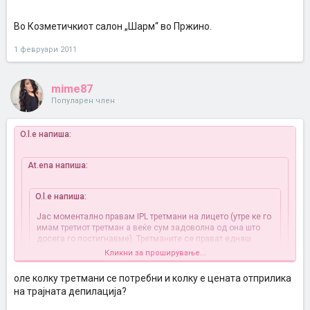
O.l.e ќе може да ми кажеш каде ги правиш третманите зашто јас
Во Козметичкиот салон „Шарм“ во Пржино.
еднаш кога прашував во еден салон ми рекоа мора да бидат
избричени влакната.
1 февруари 2011
mime87
Популарен член
O.l.e напиша:
At.ena напиша:
O.l.e напиша:
Јас моментално правам IPL третмани на лицето (утре ке го
имам третиот третман а веќе сум задоволна од она што
досега го постигнавме). Третманите се прават еднаш
месечно.
Кликни за проширување...
Влаканата нема потреба да се бричат, јас до сега никогаш
не сум ги избричила ниту побарале од мене да го
оле колку третмани се потребни и колку е цената отприлика
направам тоа.
Кликни за проширување...
на трајната депилација?