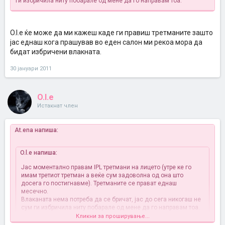
ги избричила ниту побарале од мене да го направам тоа.
O.l.e ќе може да ми кажеш каде ги правиш третманите зашто
јас еднаш кога прашував во еден салон ми рекоа мора да
бидат избричени влакната.
30 јануари 2011
O.l.e
Истакнат член
At.ena напиша:
O.l.e напиша:
Јас моментално правам IPL третмани на лицето (утре ке го
имам третиот третман а веќе сум задоволна од она што
досега го постигнавме). Третманите се прават еднаш
месечно.
Влаканата нема потреба да се бричат, јас до сега никогаш не
сум ги избричила ниту побарале од мене да го направам тоа.
Кликни за проширување...