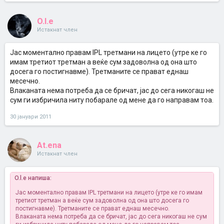
O.l.e
Истакнат член
Јас моментално правам IPL третмани на лицето (утре ке го
имам третиот третман а веќе сум задоволна од она што
досега го постигнавме). Третманите се прават еднаш
месечно.
Влаканата нема потреба да се бричат, јас до сега никогаш не
сум ги избричила ниту побарале од мене да го направам тоа.
30 јануари 2011
At.ena
Истакнат член
O.l.e напиша:
Јас моментално правам IPL третмани на лицето (утре ке го имам
третиот третман а веќе сум задоволна од она што досега го
постигнавме). Третманите се прават еднаш месечно.
Влаканата нема потреба да се бричат, јас до сега никогаш не сум