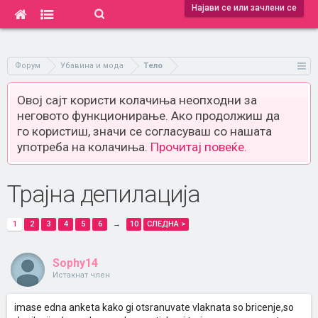
Најави се или зачлени се
Форум
Убавина и мода
Тело
Овој сајт користи колачиња неопходни за
неговото функционирање. Ако продолжиш да
го користиш, значи се согласуваш со нашата
употреба на колачиња.
Прочитај повеќе.
Трајна депилација
1
2
3
4
5
6
→
10
СЛЕДНА >
Sophy14
Истакнат член
imase edna anketa kako gi otsranuvate vlaknata so bricenje,so