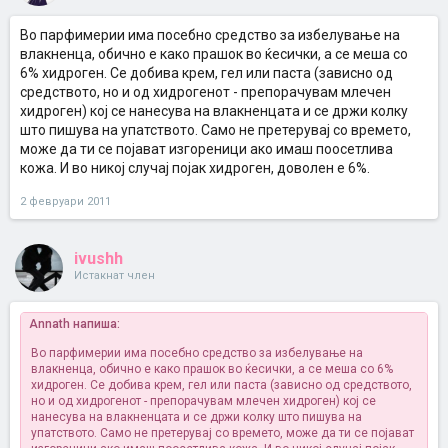
Во парфимерии има посебно средство за избелување на
влакненца, обично е како прашок во ќесички, а се меша со
6% хидроген. Се добива крем, гел или паста (зависно од
средството, но и од хидрогенот - препорачувам млечен
хидроген) кој се нанесува на влакненцата и се држи колку
што пишува на упатството. Само не претерувај со времето,
може да ти се појават изгореници ако имаш поосетлива
кожа. И во никој случај појак хидроген, доволен е 6%.
2 февруари 2011
ivushh
Истакнат член
Annath напиша:
Во парфимерии има посебно средство за избелување на
влакненца, обично е како прашок во ќесички, а се меша со 6%
хидроген. Се добива крем, гел или паста (зависно од средството,
но и од хидрогенот - препорачувам млечен хидроген) кој се
нанесува на влакненцата и се држи колку што пишува на
упатството. Само не претерувај со времето, може да ти се појават