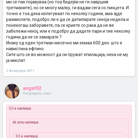
ми се пак појавуваа (но тоа бидејќи не ги завршив
третманите), но се многу малку, ги вадам сега со пинцета. И
точно е тоа дека излегуваат по неколку години, ама ајде
размислете, подобро ли е да се депилирате секоја недела и
понекогаш заборавете, па се криете со рака да не ве
забележи некој, или е подобро да дадете пари и тие неколку
години да не се замарате ?
Инаку од еден третман месечно ми земаа 600 ден. што е
навистина ефтино.
Сите што се во можност да си пружат епилација, нека не му
ја мислат.
2 февруари 2011
angel92
Популарен член
O.l.e напиша:
At.ena напиша:
O.l.e напиша: