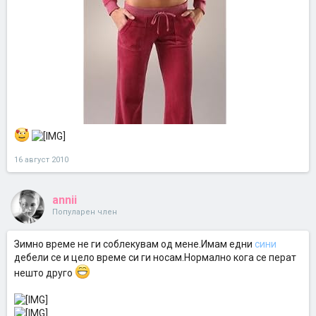
16 август 2010
annii
Популарен член
Зимно време не ги соблекувам од мене.Имам едни
сини
дебели се и цело време си ги носам.Нормално кога се перат
нешто друго