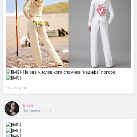
- На ова мислев кога спомнав ‘‘кадифе‘‘ погоре.
23 јули 2010
k.i.m
Популарен член