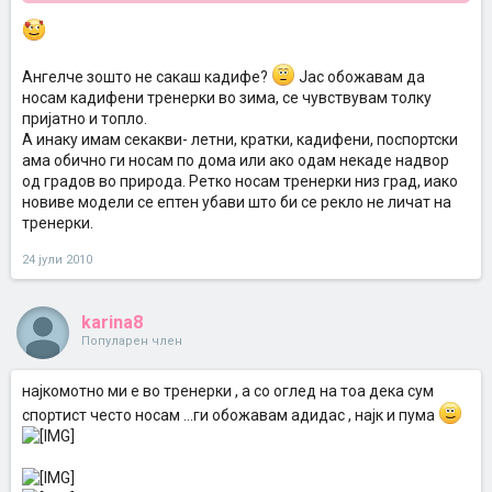
Ангелче зошто не сакаш кадифе?
Јас обожавам да
носам кадифени тренерки во зима, се чувствувам толку
пријатно и топло.
А инаку имам секакви- летни, кратки, кадифени, поспортски
ама обично ги носам по дома или ако одам некаде надвор
од градов во природа. Ретко носам тренерки низ град, иако
новиве модели се ептен убави што би се рекло не личат на
тренерки.
24 јули 2010
karina8
Популарен член
најкомотно ми е во тренерки , а со оглед на тоа дека сум
спортист често носам ...ги обожавам адидас , најк и пума