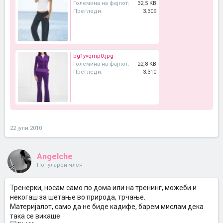
Големина на фајлот:
32,5 KB
Прегледи:
3.309
bg1yvqmp0.jpg
Големина на фајлот:
22,8 KB
Прегледи:
3.310
22 јули 2010
Angelche
Популарен член
Тренерки, носам само по дома или на тренинг, можеби и
некогаш за шетање во природа, трчање.
Материјалот, само да не биде кадифе, барем мислам дека
така се викаше.