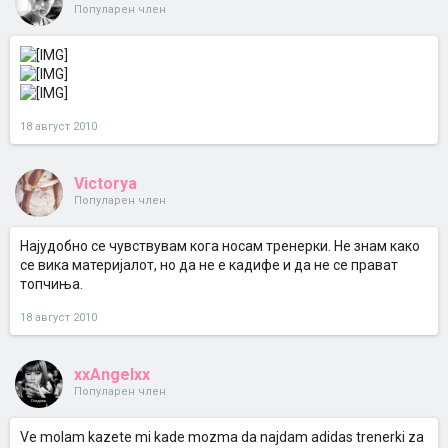
Популарен член
18 август 2010
Victorya
Популарен член
Најудобно се чувствувам кога носам тренерки. Не знам како
се вика материјалот, но да не е кадифе и да не се прават
топчиња.
18 август 2010
xxAngelxx
Популарен член
Ve molam kazete mi kade mozma da najdam adidas trenerki za