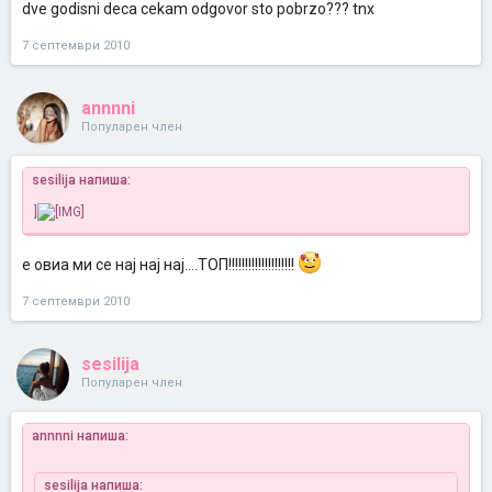
dve godisni deca cekam odgovor sto pobrzo??? tnx
7 септември 2010
annnni
Популарен член
sesilija напиша:
]
е овиа ми се нај нај нај....ТОП!!!!!!!!!!!!!!!!!!!!
7 септември 2010
sesilija
Популарен член
annnni напиша:
sesilija напиша: