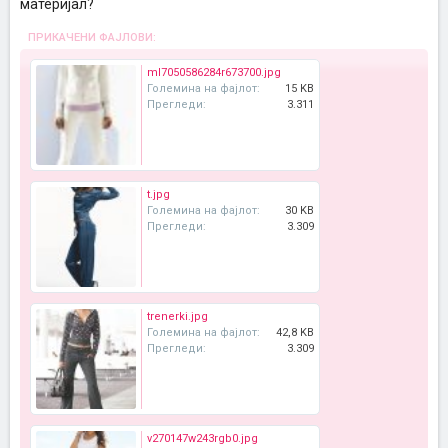
материјал?
ПРИКАЧЕНИ ФАЈЛОВИ:
ml7050586284r673700.jpg
Големина на фајлот:
15 KB
Прегледи:
3.311
t.jpg
Големина на фајлот:
30 KB
Прегледи:
3.309
trenerki.jpg
Големина на фајлот:
42,8 KB
Прегледи:
3.309
v270147w243rgb0.jpg