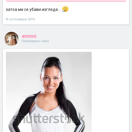
Викторија Сикрет се
затоа ми се убави изгледа....
8 септември 2010
annnni
Популарен член