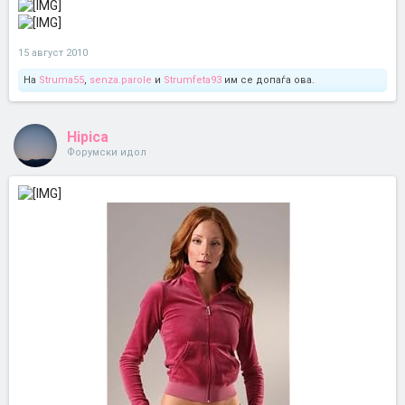
15 август 2010
На
Struma55
,
senza.parole
и
Strumfeta93
им се допаѓа ова.
Hipica
Форумски идол