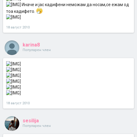
Иначе и јас кадифени неможам да носам,се ежам од
тоа кадифето.
18 август 2010
karina8
Популарен член
18 август 2010
sesilija
Популарен член