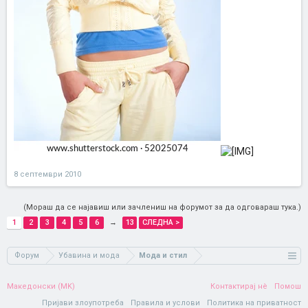
8 септември 2010
(Мораш да се најавиш или зачлениш на форумот за да одговараш тука.)
1
2
3
4
5
6
→
13
СЛЕДНА >
Форум
Убавина и мода
Мода и стил
Македонски (MK)
Контактирај нè
Помош
Пријави злоупотреба
Правила и услови
Политика на приватност