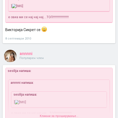
]
е овиа ми се нај нај нај....ТОП!!!!!!!!!!!!!!!!!!!!
Викторија Сикрет се
8 септември 2010
annnni
Популарен член
sesilija напиша:
annnni напиша:
sesilija напиша:
]
е овиа ми се нај нај нај....ТОП!!!!!!!!!!!!!!!!!!!!
Кликни за проширување...