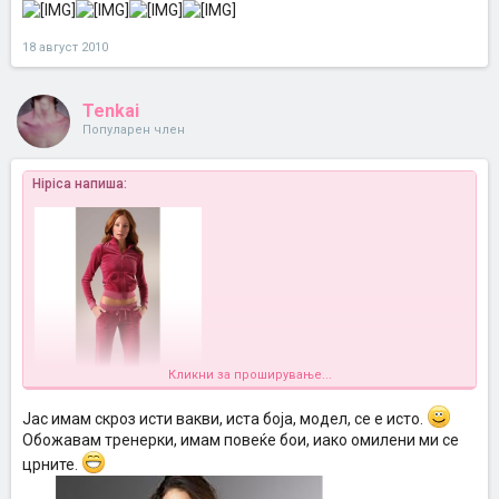
18 август 2010
Tenkai
Популарен член
Hipica напиша:
Кликни за проширување...
Jaс имам скроз исти вакви, иста боја, модел, се е исто.
Обожавам тренерки, имам повеќе бои, иако омилени ми се
црните.