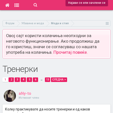
Најави се или зачлени се
Форум
Убавина и мода
Мода и стил
Овој сајт користи колачиња неопходни за
неговото функционирање. Ако продолжиш да
го користиш, значи се согласуваш со нашата
употреба на колачиња.
Прочитај повеќе.
Тренерки
1
2
3
4
5
6
→
13
СЛЕДНА >
aNy-to
Истакнат член
Колку практикувате да носите тренерки и од каков