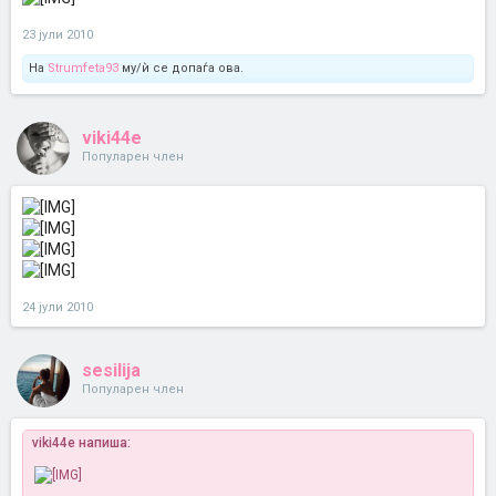
23 јули 2010
На
Strumfeta93
му/ѝ се допаѓа ова.
viki44e
Популарен член
24 јули 2010
sesilija
Популарен член
viki44e напиша: