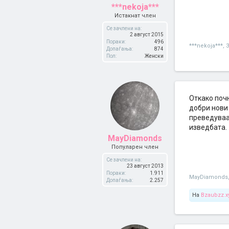
***nekoja***
Истакнат член
Се зачлени на:
2 август 2015
Пораки:
496
***nekoja***
,
3
Допаѓања:
874
Пол:
Женски
Откако почн
добри нови 
преведуваат
изведбата.
MayDiamonds
Популарен член
Се зачлени на:
23 август 2013
Пораки:
1.911
MayDiamonds
Допаѓања:
2.257
На
Bzaubzz.x