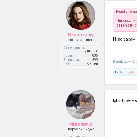
tweety-twe
Никоја... г
bazen tatlidi
Bzaubzz.xy
И јас сакам 
Истакнат член
Се зачлени на:
26 јули 2016
Пораки:
835
Допаѓања:
599
Bzaubzz.xy
,
2 
Пол:
Машки
На
tweety-twe
Muhtesem y
simonna.a
Форумски идол
Се зачлени на: