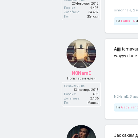
23 февруари 2013
Пораки:
4.495
simonna.a
,
2 
Допаѓања:
34.482
Пол:
Женски
На
Lotus-14
м
Ajjjj temava
wayyy dude.
N0NamE
Популарен член
Се зачлени на:
13 ноември 2015
Пораки:
698
N0NamE
,
3 ма
Допаѓања:
2.136
Пол:
Машки
На
GabyTran
Јас сакам д