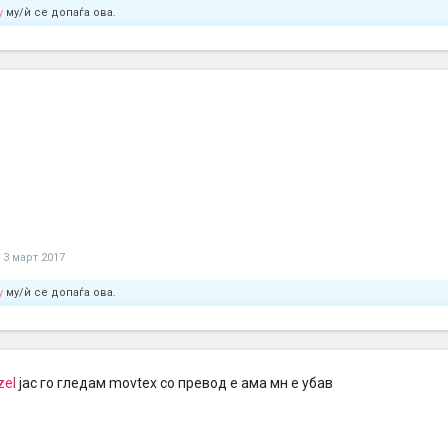
y
му/ѝ се допаѓа ова.
3 март 2017
y
му/ѝ се допаѓа ова.
zel
јас го гледам movtex со превод е ама мн е убав