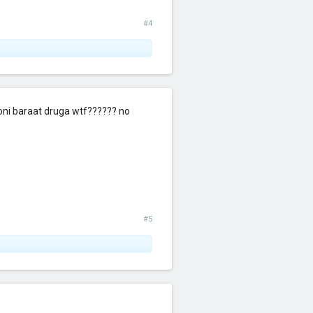
#4
oni baraat druga wtf?????? no
#5