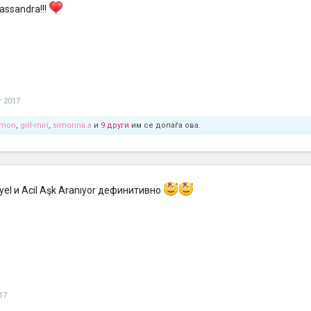
assandra!!!
т 2017
emon
,
girl-miri
,
simonna.a
и
9 други
им се допаѓа ова.
yel и Acil Aşk Aranıyor дефинитивно
17