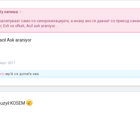
ety напиша:
↑
и расипуваат само со синхронизацијата, а инаку ако ги даваат со превод сака
r, Evli ve ofkeli, Acil ask araniyor...
acil Ask araniyor
март 2017
ety
му/ѝ се допаѓа ова.
uzyil KOSEM