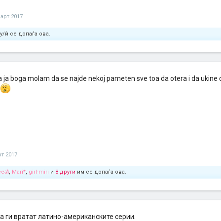
март 2017
у/ѝ се допаѓа ова.
a ja boga molam da se najde nekoj pameten sve toa da otera i da ukine 
рт 2017
ceॐ
,
Mari*
,
girl-miri
и
8 други
им се допаѓа ова.
а ги вратат латино-американските серии.