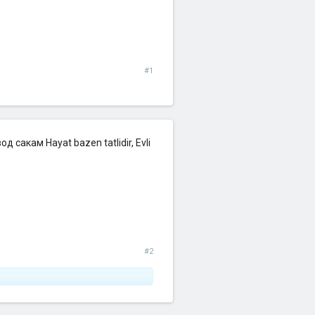
#1
 сакам Hayat bazen tatlidir, Evli
#2