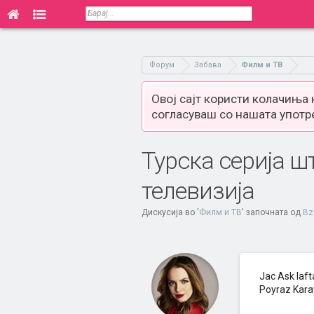
Форум
Забава
Филм и ТВ
Овој сајт користи колачиња
согласуваш со нашата употр
Турска серија ш
телевизија
Дискусија во '
Филм и ТВ
' започната од
Bz
Јас Ask laf
Poyraz Kara