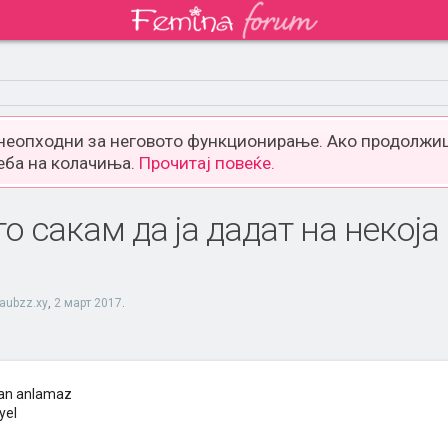
 неопходни за неговото функционирање. Ако продолжиш
еба на колачиња.
Прочитај повеќе.
то сакам да ја дадат на некој
aubzz.xy
,
2 март 2017
.
tan anlamaz
yel