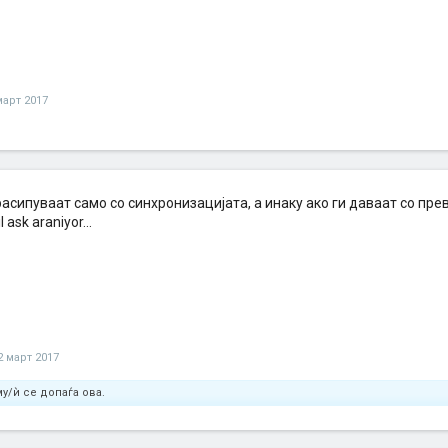
март 2017
 расипуваат само со синхронизацијата, а инаку ако ги даваат со превод
l ask araniyor...
2 март 2017
у/ѝ се допаѓа ова.