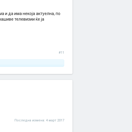
ма и да има некоја актуелна, по
нашиве телевизии ќе ја
#11
Последна измена:
4 март 2017