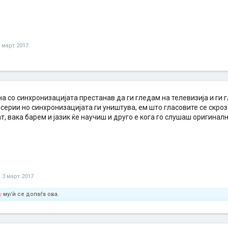
 март 2017
а со синхронизацијата престанав да ги гледам на телевизија и ги 
серии но синхронизацијата ги уништува, ем што гласовите се скроз
, вака барем и јазик ќе научиш и друго е кога го слушаш оригиналн
,
3 март 2017
y
му/ѝ се допаѓа ова.