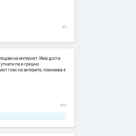
#9
гледам на интернет. Има доста
 утнати па и грешно
иот глас на актерите, поинаква е
#10