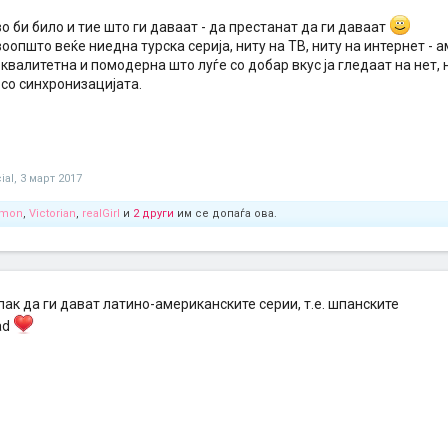
во би било и тие што ги даваат - да престанат да ги даваат
оопшто веќе ниедна турска серија, ниту на ТВ, ниту на интернет - а
квалитетна и помодерна што луѓе со добар вкус ја гледаат на нет, 
 со синхронизацијата.
ial
,
3 март 2017
emon
,
Victorian
,
realGirl
и
2 други
им се допаѓа ова.
 пак да ги дават латино-американските серии, т.е. шпанските
ad