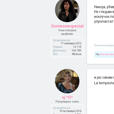
Никоја, уба
Не гледам в
исклучок по
упропастат
Someonespecial
Free-minded
aesthete
Се зачлени на:
17 ноември 2012
Someonespec
Пораки:
13.119
Допаѓања:
163.785
Пол:
Женски
На
theownd
и јас сакам
La tempest
sj *O*
Популарен член
Се зачлени на:
19 октомври 2016