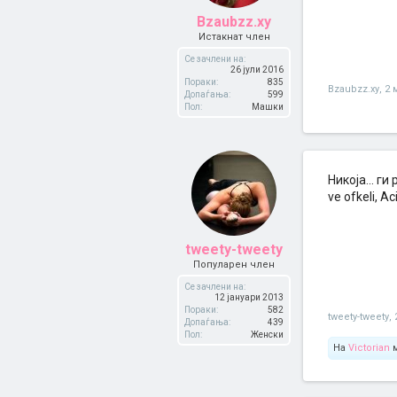
Bzaubzz.xy
Истакнат член
Се зачлени на:
26 јули 2016
Пораки:
835
Bzaubzz.xy
,
2 
Допаѓања:
599
Пол:
Машки
Никоја... ги
ve ofkeli, Aci
tweety-tweety
Популарен член
Се зачлени на:
12 јануари 2013
Пораки:
582
tweety-tweety
,
Допаѓања:
439
Пол:
Женски
На
Victorian
м