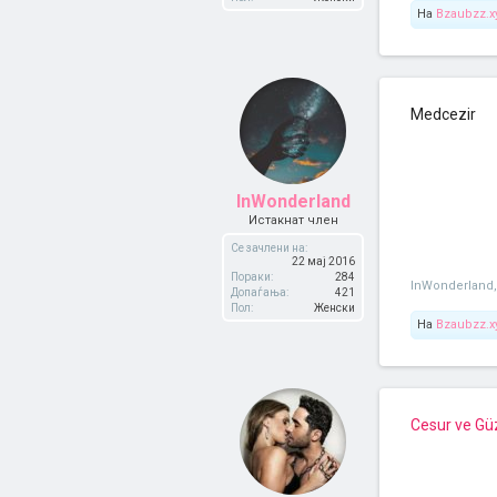
На
Bzaubzz.x
Medcezir
InWonderland
Истакнат член
Се зачлени на:
22 мај 2016
Пораки:
284
InWonderland
,
Допаѓања:
421
Пол:
Женски
На
Bzaubzz.x
Cesur ve Gü