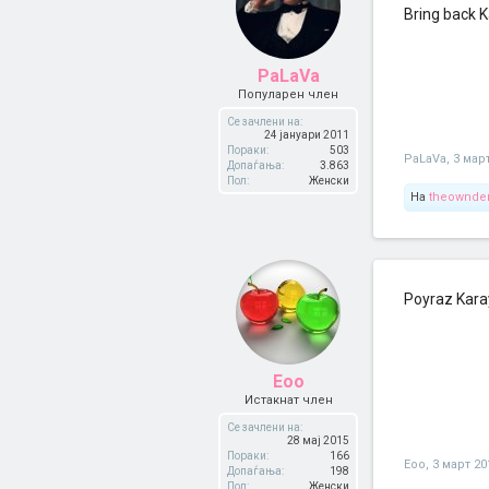
Bring back K
PaLaVa
Популарен член
Се зачлени на:
24 јануари 2011
Пораки:
503
PaLaVa
,
3 мар
Допаѓања:
3.863
Пол:
Женски
На
theownd
Poyraz Kara
Eoo
Истакнат член
Се зачлени на:
28 мај 2015
Пораки:
166
Eoo
,
3 март 20
Допаѓања:
198
Пол:
Женски