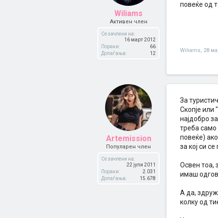
повеќе од 
Wiliams
Активен член
Се зачлени на:
16 март 2012
Пораки:
66
Wiliams
,
28 ма
Допаѓања:
12
За туристич
Скопје или 
најдобро за
треба само
повеќе) ако
Artemission
за кој си с
Популарен член
Се зачлени на:
Освен тоа, 
22 јули 2011
Пораки:
2.031
имаш одгово
Допаѓања:
15.678
А да, здруж
колку од ти