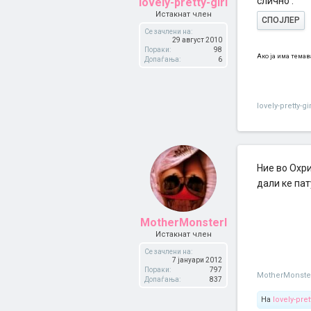
слично .
lovely-pretty-girl
Истакнат член
СПОЈЛЕР
Се зачлени на:
29 август 2010
Пораки:
98
Ако ја има темава
Допаѓања:
6
lovely-pretty-gir
Ние во Охри
дали ке па
MotherMonsterI
Истакнат член
Се зачлени на:
7 јануари 2012
Пораки:
797
MotherMonste
Допаѓања:
837
На
lovely-prett