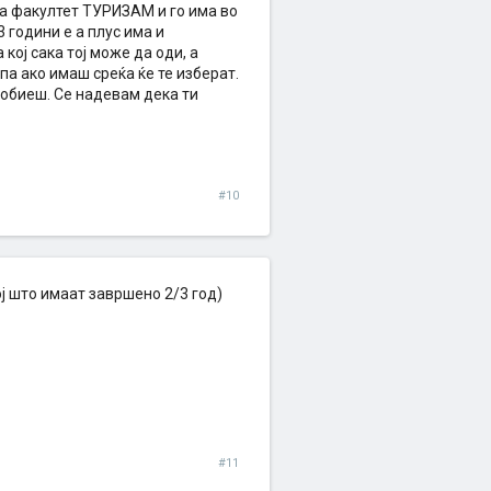
ба факултет ТУРИЗАМ и го има во
3 години е а плус има и
кој сака тој може да оди, а
па ако имаш среќа ќе те изберат.
робиеш. Се надевам дека ти
#10
ј што имаат завршено 2/3 год)
#11