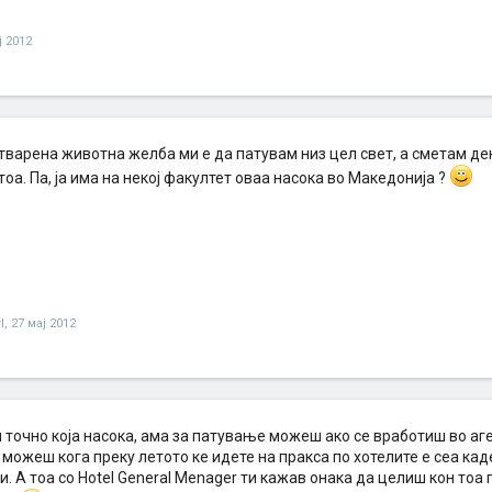
ј 2012
тварена животна желба ми е да патувам низ цел свет, а сметам де
тоа. Па, ја има на некој факултет оваа насока во Македонија ?
l
,
27 мај 2012
 точно која насока, ама за патување можеш ако се вработиш во аг
можеш кога преку летото ке идете на пракса по хотелите е сеа ка
 А тоа со Hotel General Menager ти кажав онака да целиш кон тоа 