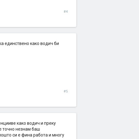
#4
ка единствено како водич би
#5
енцииве како водич и преку
де точно незнам баш
пошто си е фина работа и многу