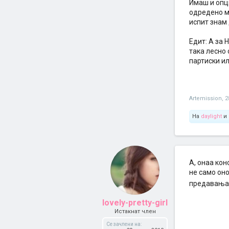
Имаш и опци
одредено ме
испит знам 
Едит: А за 
така лесно 
партиски ил
Artemission
,
2
На
daylight
и
А, онаа кон
не само оно
предавања 
lovely-pretty-girl
Истакнат член
Се зачлени на: