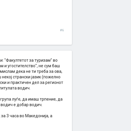
#6
и: "Факултетот за туризам" во
м и угостителство", не сум баш
 мислам дека не ти треба за ова,
некој странски јазик (пожелно
ски и практичен дел за регионот
 титулата водич.
група луѓе, да имаш трпение, да
 водич е добар водич.
за 3 часа во Македонија, а