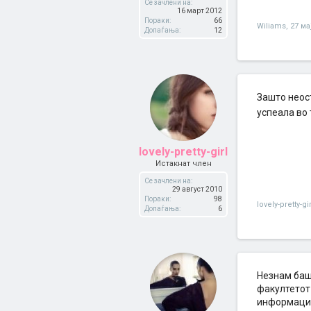
Се зачлени на:
16 март 2012
Пораки:
66
Wiliams
,
27 ма
Допаѓања:
12
Зашто неос
успеала во 
lovely-pretty-girl
Истакнат член
Се зачлени на:
29 август 2010
Пораки:
98
lovely-pretty-gir
Допаѓања:
6
Незнам баш
факултетот 
информации.