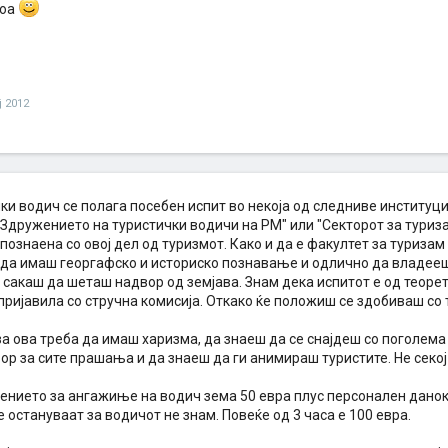
тоа
ј 2012
ки водич се полага посебен испит во некоја од следниве институци
"Здружението на туристички водичи на РМ" или "Секторот за туриза
познаена со овој дел од туризмот. Како и да е факултет за туризам
 да имаш георгафско и историско познавање и одлично да владееш 
 сакаш да шеташ надвор од земјава. Знам дека испитот е од теорет
е пријавила со стручна комисија. Откако ќе положиш се здобиваш со
за ова треба да имаш харизма, да знаеш да се снајдеш со поголема 
р за сите прашања и да знаеш да ги анимираш туристите. Не секој
ението за ангажиње на водич зема 50 евра плус персонален данок 
е остануваат за водичот не знам. Повеќе од 3 часа е 100 евра.