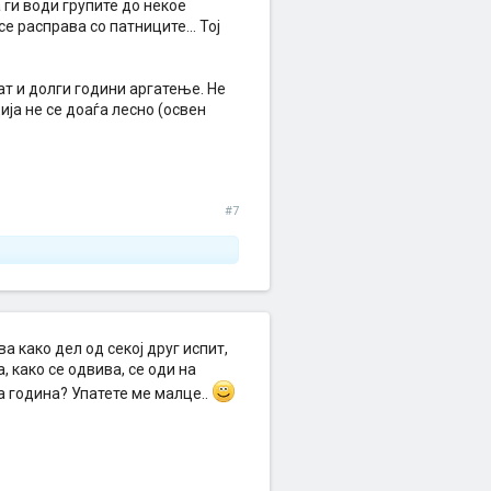
 ги води групите до некое
е расправа со патниците... Тој
ат и долги години аргатење. Не
ија не се доаѓа лесно (освен
#7
а како дел од секој друг испит,
, како се одвива, се оди на
 година? Упатете ме малце..