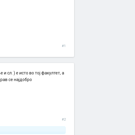
#1
и сл. ) е исто во тој факултет, а
рав се најдобро
#2