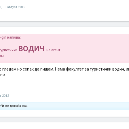
l
,
19 август 2012
y-girl напиша:
ВОДИЧ
туристички
, не агент.
ам
 гледам но сепак да пишам. Нема факултет за туристички водич, и
о...
т 2012
/ѝ се допаѓа ова.