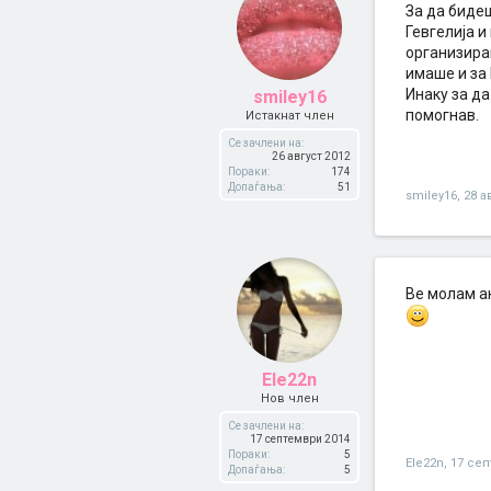
За да бидеш
Гевгелија и
организиран
имаше и за 
Инаку за да
smiley16
помогнав.
Истакнат член
Се зачлени на:
26 август 2012
Пораки:
174
Допаѓања:
51
smiley16
,
28 а
Ве молам ак
Ele22n
Нов член
Се зачлени на:
17 септември 2014
Пораки:
5
Ele22n
,
17 сеп
Допаѓања:
5