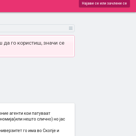
Најави се или зачлени се
 да го користиш, значи се
оние агенти кои патуваат
номија(или нешто слично) но јас
ниверзитет го има во Скопје и