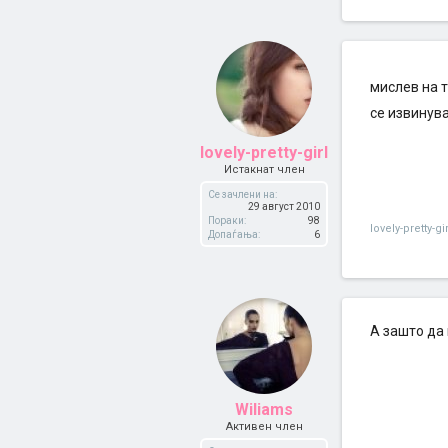
мислев на 
се извинув
lovely-pretty-girl
Истакнат член
Се зачлени на:
29 август 2010
Пораки:
98
lovely-pretty-gir
Допаѓања:
6
А зашто да 
Wiliams
Активен член