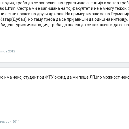
 водич, треба да се запослиш во туристичка агенција а за тоа тре
 во Штип. Сестра ми е запишана на тој факултет и не е многу тежок, 
и летни пракси во други држави. На пример имаше за во Германија 
Катар(Дубаи), но таму треба да се пријавиш и да одиш на интервју, 
 бидеш туристички водич, треба да знаеш да се покажеш и да се п
вгуст 2012
о има некој студент од ФТУ охрид да ми пише ЛП.(по можност неко
тември 2014