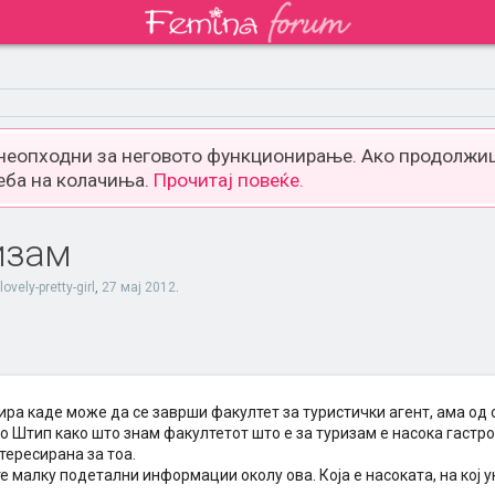
 неопходни за неговото функционирање. Ако продолжиш
еба на колачиња.
Прочитај повеќе.
изам
lovely-pretty-girl
,
27 мај 2012
.
ра каде може да се заврши факултет за туристички агент, ама од 
о Штип како што знам факултетот што е за туризам е насока гастро
тересирана за тоа.
те малку подетални информации околу ова. Која е насоката, на кој у