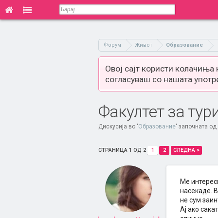
Форум
Живот
Образование
Овој сајт користи колачиња
согласуваш со нашата употр
Факултет за тур
Дискусија во '
Образование
' започната од
СТРАНИЦА 1 ОД 2
1
2
СЛЕДНА >
Ме интереси
насекаде. В
не сум заин
Ај ако сака