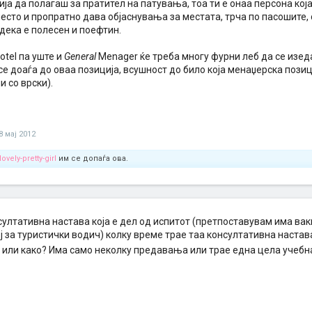
ја да полагаш за пратител на патувања, тоа ти е онаа персона која
сто и пропратно дава објаснувања за местата, трча по пасошите, с
дека е полесен и поефтин.
Hotel па уште и
General
Menager ќе треба многу фурни леб да се изед
се доаѓа до оваа позиција, всушност до било која менаџерска позиц
и со врски).
8 мај 2012
lovely-pretty-girl
им се допаѓа ова.
султативна настава која е дел од испитот (претпоставувам има вакв
ј за туристички водич) колку време трае таа консултативна настава
или како? Има само неколку предавања или трае една цела учебна