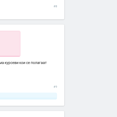
#8
ма курсеви кои се полагаат
#9