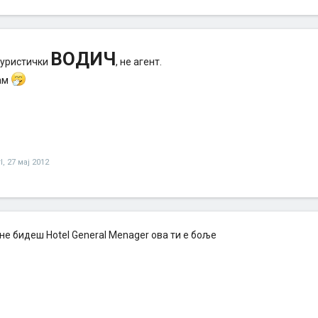
ВОДИЧ
туристички
, не агент.
ам
l
,
27 мај 2012
не бидеш Hotel General Menager ова ти е боље