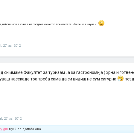
, избришете, ако не е на соодветно место, преместете . Јас се извинувам.
l
,
27 мај 2012
д си имаме Факултет за туризам , а за гастрономија ( хрна и готвење 
туваш насекаде тоа треба сама да си видиш не сум сигурна
позд
rI
,
27 мај 2012
y-girl
му/ѝ се допаѓа ова.