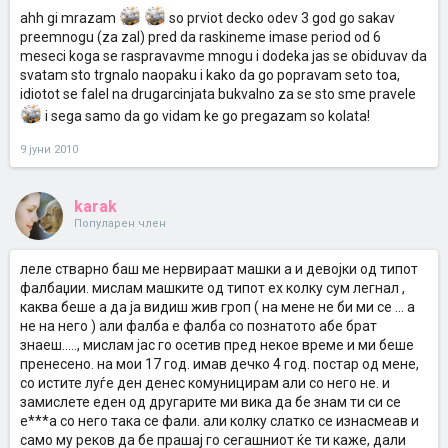
ahh gi mrazam
so prviot decko odev 3 god go sakav
preemnogu (za zal) pred da raskineme imase period od 6
meseci koga se raspravavme mnogu i dodeka jas se obiduvav da
svatam sto trgnalo naopaku i kako da go popravam seto toa,
idiotot se falel na drugarcinjata bukvalno za se sto sme pravele
i sega samo da go vidam ke go pregazam so kolata!
9 јуни 2010
karak
Популарен член
леле стварно баш ме нервираат машки а и девојки од типот
фалбаџии. мислам машките од типот ех колку сум легнал ,
каква беше а да ја видиш жив гроп ( на мене не би ми се ... а
не на него ) али фалба е фалба со познатото абе брат
знаеш....., мислам јас го осетив пред некое време и ми беше
пренесено. на мои 17 год. имав дечко 4 год. постар од мене,
со истите луѓе ден денес комуницирам али со него не. и
замислете еден од другарите ми вика да бе знам ти си се
е***а со него така се фали. али колку слатко се изнасмеав и
само му реков да бе прашај го сегашниот ќе ти каже, дали