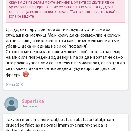
срамам да ги делам моите интимни моменти со други и би се
чувствувал непријатно ... Тие се едноставно мои ... А од друга
стана пак ја поштовам поговорката “Тоа куче што лае, не каса“ па
кога ке видите ...
Да, да, сите другари тебе се ти кажуваат, а ти само си
слушаш и си молчиш. Ма и колку да си срамежлив и колку и
да не сакаш да си кажеш што и како не можеш мене да ме
убедиш дека ни еднаш не си се ''пофалил''.
Страшно ме нервираат такви машки, особено кога на некој
начин биле повредени од девојка, па за да и вратат не само
што раскажуваат се и сешто туку и измислуваат, се со цел да
се покажат дека не се повредени туку напротив дека се
фраери.
9 јуни 2010
Superiska
Нов член
Takvite i mene me nerviraat,tie sto si rabotat si kutat,imam
drugari se falat jas na ovaa i imam ova napraveno.pa i si
dodavaat.tuka si pravo.