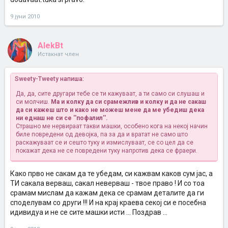
9 јуни 2010
AlekBt
Истакнат член
Sweety-Tweety напиша:
Да, да, сите другари тебе се ти кажуваат, а ти само си слушаш и
си молчиш.
Ма и колку да си срамежлив и колку и да не сакаш
да си кажеш што и како не можеш мене да ме убедиш дека
ни еднаш не си се ''пофалил''.
Страшно ме нервираат такви машки, особено кога на некој начин
биле повредени од девојка, па за да и вратат не само што
раскажуваат се и сешто туку и измислуваат, се со цел да се
покажат дека не се повредени туку напротив дека се фраери.
Како прво не сакам да те убедам, си кажвам каков сум јас, а
ТИ сакала верваш, сакал неверваш - твое право ! И со тоа
срамам мислам да кажам дека се срамам деталите да ги
споделувам со други !!! И на крај краева секој си е посебна
идивидуа и не се сите машки исти ... Поздрав ...