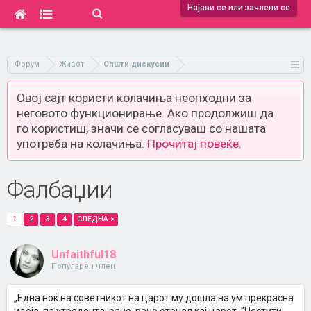
Најави се или зачлени се
Форум
Живот
Општи дискусии
Овој сајт користи колачиња неопходни за
неговото функционирање. Ако продолжиш да
го користиш, значи се согласуваш со нашата
употреба на колачиња.
Прочитај повеќе.
Фалбаџии
1
2
3
4
СЛЕДНА >
Unfaithful18
Популарен член
„Една ноќ на советникот на царот му дошла на ум прекрасна