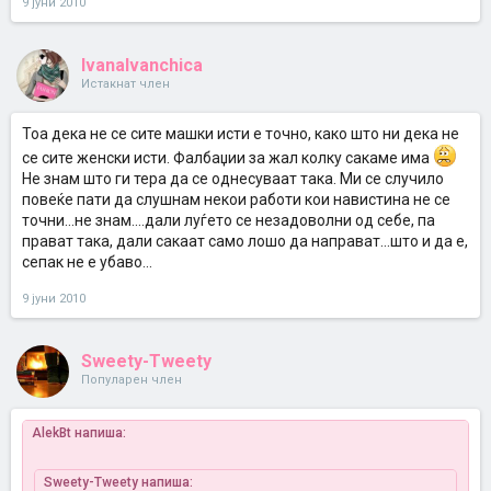
9 јуни 2010
IvanaIvanchica
Истакнат член
Тоа дека не се сите машки исти е точно, како што ни дека не
се сите женски исти. Фалбаџии за жал колку сакаме има
Не знам што ги тера да се однесуваат така. Ми се случило
повеќе пати да слушнам некои работи кои навистина не се
точни...не знам....дали луѓето се незадоволни од себе, па
прават така, дали сакаат само лошо да направат...што и да е,
сепак не е убаво...
9 јуни 2010
Sweety-Tweety
Популарен член
AlekBt напиша:
Sweety-Tweety напиша: