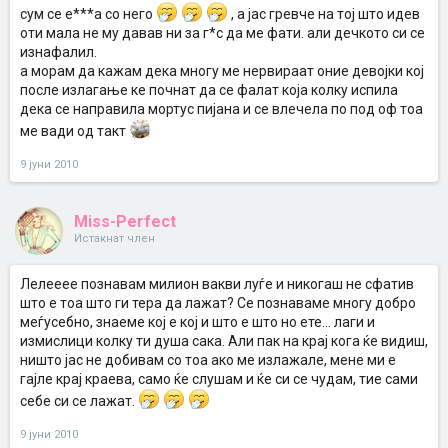
сум се е***а со него
, а јас гревче на тој што идев
оти мала не му давав ни за г*с да ме фати. али дечкото си се
изнафалил.
а морам да кажам дека многу ме нервираат оние девојки кој
после излагање ке почнат да се фалат која колку испила
дека се направила мортус пијана и се влечела по под оф тоа
ме вади од такт
9 јуни 2010
Miss-Perfect
Истакнат член
Лелееее познавам милион вакви луѓе и никогаш не сфатив
што е тоа што ги тера да лажат? Се познаваме многу добро
меѓусебно, знаеме кој е кој и што е што но ете... лаги и
измислици колку ти душа сака. Али пак на крај кога ќе видиш,
ништо јас не добивам со тоа ако ме излажале, мене ми е
гајле крај краева, само ќе слушам и ќе си се чудам, тие сами
себе си се лажат.
9 јуни 2010