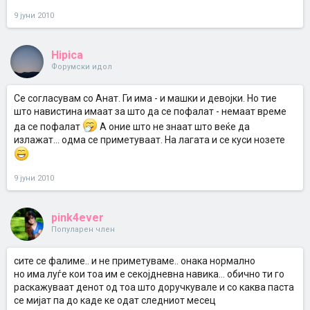
9 јуни 2010
Hipica
Форумски идол
Се согласувам со Анат. Ги има - и машки и девојки. Но тие
што навистина имаат за што да се пофалат - немаат време
да се пофалат
А оние што не знаат што веќе да
излажат... одма се приметуваат. На лагата и се куси нозете
9 јуни 2010
pink4ever
Популарен член
сите се фалиме.. и не приметуваме.. онака нормално
но има луѓе кои тоа им е секојдневна навика... обично ти го
раскажуваат денот од тоа што доручкувале и со каква паста
се мијат па до каде ке одат следниот месец