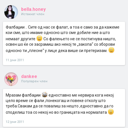
bella.honey
Истакнат член
Фалбаџии .. Сите од нас се фалат, а тоа е само за да кажеме
кои сме, што имаме односно што сме добиле ние а што
немаат другите
Со фалењето не се постигнува ништо,
освен шо ќе се засрамиш ако некој те „закопа“ со зборови
односно ти „плесне“ у лице дека више си претеризам.
11 јуни 2011
dankee
Популарен член
Мразам фалбаџии
едноставно ме нервира кога некој
цело време се фали ,понекогаш и повеке отколу што
треба.Свакам да се повалиш за нешто ,едноставно да го
споделиш тоа со некој но во границата на нормалата
12 јуни 2011