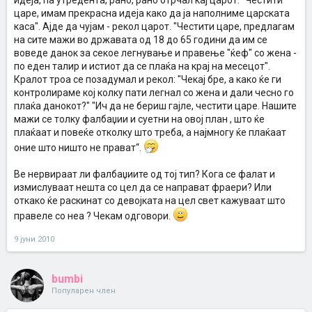
идеја, па утредента, рано, рано отрчал кај царот. "Честити
царе, имам прекрасна идеја како да ја наполниме царската
каса". Ајде да чујам - рекол царот. "Честити царе, предлагам
на сите мажи во државата од 18 до 65 години да им се
воведе данок за секое легнување и правење "ќеф" со жена -
по еден талир и истиот да се плаќа на крај на месецот".
Кралот троа се позадумал и рекол: "Чекај бре, а како ќе ги
контролираме кој колку пати легнал со жена и дали чесно го
плаќа данокот?" "Ич да не бериш гајле, честити царе. Нашите
мажи се толку фалбаџии и суетни на овој план , што ќе
плаќаат и повеќе отколку што треба, а најмногу ќе плаќаат
оние што ништо не прават“.
Ве нервираат ли фалбаџиите од тој тип? Кога се фалат и
измислуваат нешта со цел да се направат фраери? Или
откако ќе раскинат со девојката на цел свет кажуваат што
правеле со неа ? Чекам одговори.
9 јуни 2010
bumbi
Популарен член