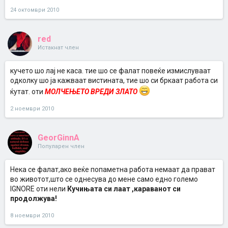
24 октомври 2010
red
Истакнат член
кучето шо лај не каса. тие шо се фалат повеќе измислуваат
одколку шо ја кажваат вистината, тие шо си бркаат работа си
ќутат. оти
МОЛЧЕЊЕТО ВРЕДИ ЗЛАТО
2 ноември 2010
GeorGinnA
Популарен член
Нека се фалат,ако веќе попаметна работа немаат да прават
во животот,што се однесува до мене само едно големо
IGNORE оти нели
Кучињата си лаат ,караванот си
продолжува!
8 ноември 2010