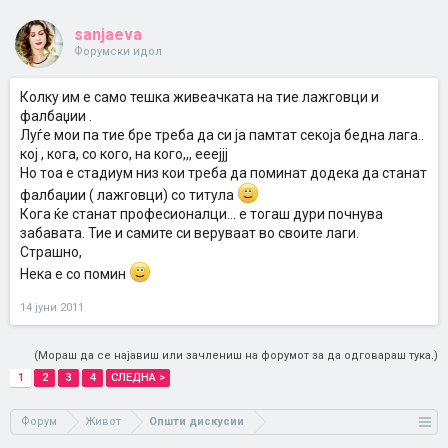
sanjaeva
Форумски идол
Колку им е само тешка живеачката на тие лажговци и
фалбаџии .
Луѓе мои па тие бре треба да си ја памтат секоја бедна лага..
кој , кога, со кого, на кого,,, ееејјј
Но тоа е стадиум низ кои треба да поминат додека да станат
фалбаџии ( лажговци) со титула
Кога ќе станат професионалци... е тогаш дури почнува
забавата. Тие и самите си веруваат во своите лаги.
Страшно,
Нека е со помин
14 јуни 2011
(Мораш да се најавиш или зачлениш на форумот за да одговараш тука.)
1
2
3
4
СЛЕДНА >
Форум
Живот
Општи дискусии