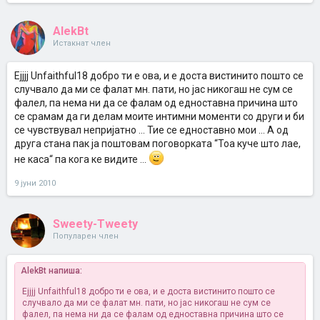
AlekBt
Истакнат член
Ејјјј Unfaithful18 добро ти е ова, и е доста вистинито пошто се
случвало да ми се фалат мн. пати, но јас никогаш не сум се
фалел, па нема ни да се фалам од едноставна причина што
се срамам да ги делам моите интимни моменти со други и би
се чувствувал непријатно ... Тие се едноставно мои ... А од
друга стана пак ја поштовам поговорката “Тоа куче што лае,
не каса“ па кога ке видите ...
9 јуни 2010
Sweety-Tweety
Популарен член
AlekBt напиша:
Ејјјј Unfaithful18 добро ти е ова, и е доста вистинито пошто се
случвало да ми се фалат мн. пати, но јас никогаш не сум се
фалел, па нема ни да се фалам од едноставна причина што се