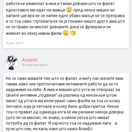
работи ке измислат а има и такви девојки што се фалат
едноставно ми идат на живци
пред некое машко ке
запале цигара ке се напие едно убаво малце ке се преправа
и со тоа само глупоќата ке си ја покаже ништо друго ама што
ке се праве си мислат девојките дека се фраерки и си
живеат во некој нивни филм
9 јуни 2010
Annath
Форумски идол
Не се само мажите тие што се фалат, и меѓу нас жените има
такви, иако ние претпочитаме интимните работи да си ги
задржиме за себе. А има и машки што уста не отвораат за
своите интимни „подвизи“ за разлика од некои кои штом
зинат од устата им излегуваат само фалби за тоа со колку
легнале, која ја легнале и колку биле добри притоа. Некои
тоа го прават од одмазда кога ќе им раскине некоја девојка
(што ли си мислат, не знам), а некои затоа што имаат
потреба да се фалат. И најчесто тоа се надувани лаги... а
куче што лае, не каса, како што кажа АлекБт.