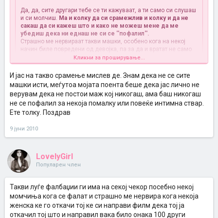
Да, да, сите другари тебе се ти кажуваат, а ти само си слушаш
и си молчиш.
Ма и колку да си срамежлив и колку и да не
сакаш да си кажеш што и како не можеш мене да ме
убедиш дека ни еднаш не си се ''пофалил''.
Страшно ме нервираат такви машки, особено кога на некој
начин биле повредени од девојка, па за да и вратат не само
што раскажуваат се и сешто туку и измислуваат, се со цел да
Кликни за проширување...
се покажат дека не се повредени туку напротив дека се
фраери.
И јас на такво срамење мислев де. Знам дека не се сите
машки исти, меѓутоа мојата поента беше дека јас лично не
Како прво не сакам да те убедам, си кажвам каков сум јас, а ТИ
верувам дека не постои маж кој никогаш, ама баш никогаш
сакала верваш, сакал неверваш - твое право ! И со тоа срамам
не се пофалил за некоја помалку или повеќе интимна ствар.
мислам да кажам дека
се срамам деталите да ги споделувам
Ете толку. Поздрав
со други
!!! И на крај краева секој си е посебна идивидуа и не се
сите машки исти ... Поздрав ...
9 јуни 2010
LovelyGirl
Популарен член
Такви луѓе фалбаџии ги има на секој чекор посебно некој
момчиња кога се фалат и страшно ме нервира кога некоја
женска ке го откачи тој ке си направи филм дека тој ја
откачил тој што и направил вака било онака 100 други