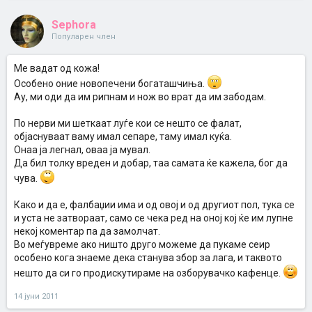
Sephora
Популарен член
Ме вадат од кожа!
Особено оние новопечени богаташчиња.
Ау, ми оди да им рипнам и нож во врат да им забодам.
По нерви ми шеткаат луѓе кои се нешто се фалат,
објаснуваат ваму имал сепаре, таму имал куќа.
Онаа ја легнал, оваа ја мувал.
Да бил толку вреден и добар, таа самата ќе кажела, бог да
чува.
Како и да е, фалбаџии има и од овој и од другиот пол, тука се
и уста не затвораат, само се чека ред на оној кој ќе им лупне
некој коментар па да замолчат.
Во меѓувреме ако ништо друго можеме да пукаме сеир
особено кога знаеме дека станува збор за лага, и таквото
нешто да си го продискутираме на озборувачко кафенце.
14 јуни 2011