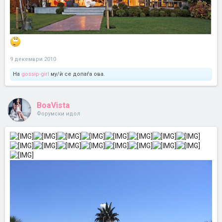
9 декември 2010
На
gossip-girl
му/ѝ се допаѓа ова.
BoaVista
Форумски идол