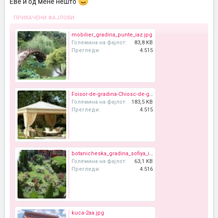
Еве и од мене нешто
ПРИКАЧЕНИ ФАЈЛОВИ:
mobilier_gradina_punte_iaz.jpg
Големина на фајлот:
83,8 KB
Прегледи:
4.515
Foisor-de-gradina-Chiosc-de-gradina1.jpg
Големина на фајлот:
183,5 KB
Прегледи:
4.515
botanicheska_gradina_sofiya_imagelarge.jpg
Големина на фајлот:
63,1 KB
Прегледи:
4.516
kuca-2aa.jpg