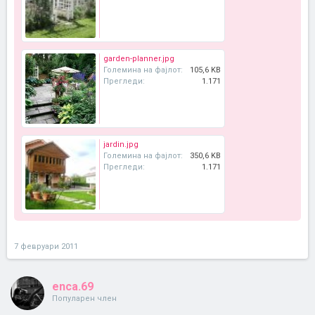
garden-planner.jpg
Големина на фајлот:
105,6 KB
Прегледи:
1.171
jardin.jpg
Големина на фајлот:
350,6 KB
Прегледи:
1.171
7 февруари 2011
enca.69
Популарен член