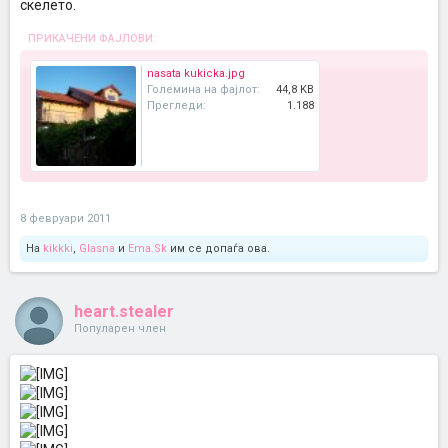
скелето.
ПРИКАЧЕНИ ФАЈЛОВИ:
nasata kukicka.jpg
Големина на фајлот:
44,8 KB
Прегледи:
1.188
8 февруари 2011
На
kikkki
,
Glasna
и
Ema.Sk
им се допаѓа ова.
heart.stealer
Популарен член