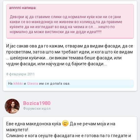
annnni напиша:
Девојки ај да ставиме слики од нормални куќи кои ни се јани
какви се во македонија не живеем во холивуд,па да правиме
куќеите да ни изгледаат во вид на чизма и сл......нешто по
нормално да може вистински да ни дојде идеа!!!!!!
И јас сакав ова да го кажам, отварам да видам фасади, да се
просветлам, затоа што ми требаат идеи, и кога што ќе видам
... шеќерни куќички....си викам темава беше фасади, или
чудни фасади, или најчудни од бајките фасади....
8 февруари 2011
На
kikkki
и
Glasna
им се допаѓа ова.
Bozica1980
Форумски идол
Еве една македонска куќа
Да не речам моја и на
мажулето!
Сликано е кога сеуште фасадата не е готова па го гледате и