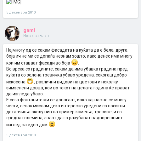
5 декември 2010
gami
Истакнат член
Најмногу од се сакам фасадата на куќата да е бела, друга
боја ич не ми се допаѓа незнам зошто, иако денес има многу
кои им ставаат фасади во боја
.
Во врска со градините, сакам да има убавка градина пред
куќата со зелена тревичка убаво уредена, секогаш добро
искосена
, различни видови на цветови и неколку
зимзелени дрвца, кои во текот на целата година ќе прават
да изгледа убаво.
Е сега фонтаните ми се допаѓаат, иако кај нас не се многу
чести, сепак мислам дека интересно уредени со поситни
деталчиња околу нив на пример камења, тревиче, и со
средна големина, знаат да го разубават надворешниот
изглед на еден дом
5 декември 2010