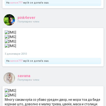
На
sonce777
му/ѝ се допаѓа ова.
pink4ever
Популарен член
5 декември 2010
На
sonce777
му/ѝ се допаѓа ова.
savana
Популарен член
Многу сакам куќа со убаво уреден двор, не мора тоа да биде
којзнае што, доволно е малку трева, цвеќе, маса и столици.