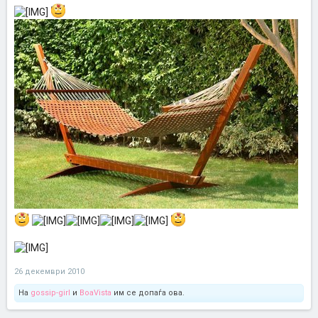
26 декември 2010
На
gossip-girl
и
BoaVista
им се допаѓа ова.