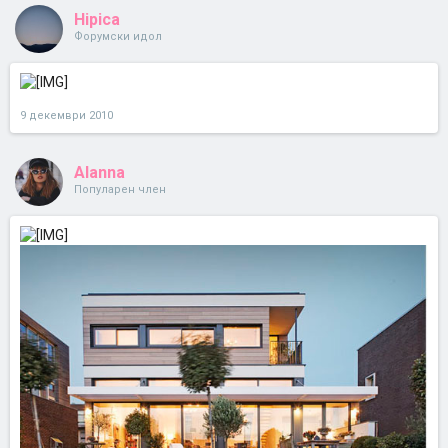
Hipica
Форумски идол
9 декември 2010
Alanna
Популарен член