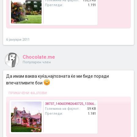
Големина на фајлот:
135,3 KB
Прегледи:
1.191
6 јануари 2011
Chocolate.me
Популарен член
Да имам ваква куќа,најпозната ќе ми биде поради
впечатливите бои
ПРИКАЧЕНИ ФАЈЛОВИ:
38737_140603982640725_133662990001491_246957_4397342_n.jpg
Големина на фајлот:
59 KB
Прегледи:
1.181