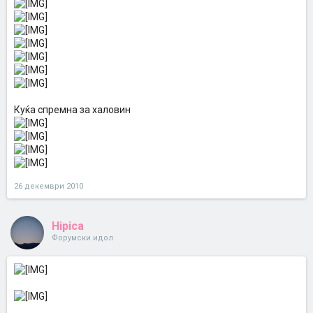
Куќа спремна за халовин
26 декември 2010
Hipica
Форумски идол