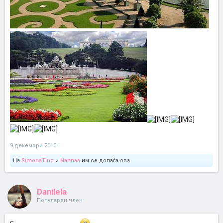
9 декември 2010
На
SimonaTino
и
Nannaa
им се допаѓа ова.
Danilela
Популарен член