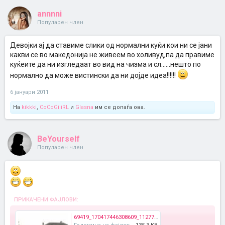
annnni
Популарен член
Девојки ај да ставиме слики од нормални куќи кои ни се јани
какви се во македонија не живеем во холивуд,па да правиме
куќеите да ни изгледаат во вид на чизма и сл......нешто по
нормално да може вистински да ни дојде идеа!!!!!!
6 јануари 2011
На
kikkki
,
CoCoGiiiRL
и
Glasna
им се допаѓа ова.
BeYourself
Популарен член
ПРИКАЧЕНИ ФАЈЛОВИ:
69419_170417446308609_112779302072424_616106_5847528_n.jpg