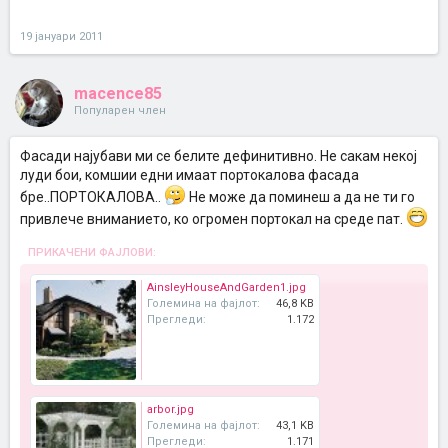
19 јануари 2011
macence85
Популарен член
Фасади најубави ми се белите дефинитивно. Не сакам некој
луди бои, комшии едни имаат портокалова фасада
бре..ПОРТОКАЛОВА..
Не може да поминеш а да не ти го
привлече вниманието, ко огромен портокал на среде пат.
ПРИКАЧЕНИ ФАЈЛОВИ:
AinsleyHouseAndGarden1.jpg
Големина на фајлот:
46,8 KB
Прегледи:
1.172
arbor.jpg
Големина на фајлот:
43,1 KB
Прегледи:
1.171