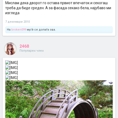
Мислам дека дворот го остава првиот впечаток и секогаш
треба да биде среден. А за фасада секако бела, најубаво ми
изгледа
7 декември 2010
На
broken099
му/ѝ се допаѓа ова.
2468
Популарен член