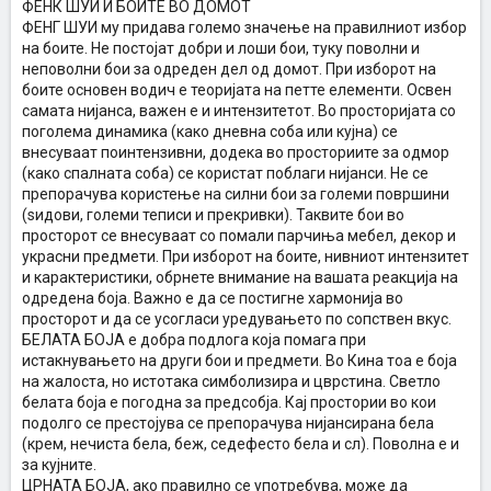
ФЕНК ШУИ И БОИТЕ ВО ДОМОТ
ФЕНГ ШУИ му придава големо значење на правилниот избор
на боите. Не постојат добри и лоши бои, туку поволни и
неповолни бои за одреден дел од домот. При изборот на
боите основен водич е теоријата на петте елементи. Освен
самата нијанса, важен е и интензитетот. Во просторијата со
поголема динамика (како дневна соба или кујна) се
внесуваат поинтензивни, додека во просториите за одмор
(како спалната соба) се користат поблаги нијанси. Не се
препорачува користење на силни бои за големи површини
(ѕидови, големи теписи и прекривки). Таквите бои во
просторот се внесуваат со помали парчиња мебел, декор и
украсни предмети. При изборот на боите, нивниот интензитет
и карактеристики, обрнете внимание на вашата реакција на
одредена боја. Важно е да се постигне хармонија во
просторот и да се усогласи уредувањето по сопствен вкус.
БЕЛАТА БОЈА е добра подлога која помага при
истакнувањето на други бои и предмети. Во Кина тоа е боја
на жалоста, но истотака симболизира и цврстина. Светло
белата боја е погодна за предсобја. Кај простории во кои
подолго се престојува се препорачува нијансирана бела
(крем, нечиста бела, беж, седефесто бела и сл). Поволна е и
за кујните.
ЦРНАТА БОЈА, ако правилно се употребува, може да