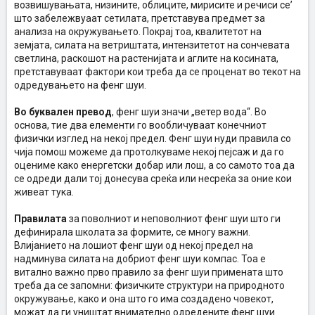
возвишувањата, низините, облиците, мирисите и речиси се’
што забележвуаат сетилата, претставува предмет за
анализа на окружувањето. Покрај тоа, квалитетот на
земјата, силата на ветриштата, интензитетот на сончевата
светлина, раскошот на растенијата и аглите на косината,
претставуваат фактори кои треба да се проценат во текот на
одредувањето на фенг шуи.
Во буквален превод
, фенг шуи значи „ветер вода“. Во
основа, тие два елементи го вообличуваат конечниот
физички изглед на некој предел. Фенг шуи нуди правила со
чија помош можеме да протолкуваме некој пејсаж и да го
оцениме како енергетски добар или лош, а со самото тоа да
се одреди дали тој донесува среќа или несреќа за оние кои
живеат тука.
Правилата
за поволниот и неповолниот фенг шуи што ги
дефинирала школата за формите, се многу важни.
Влијанието на лошиот фенг шуи од некој предел на
надминува силата на добриот фенг шуи компас. Тоа е
витално важно прво правило за фенг шуи примената што
треба да се запомни: физичките структури на природното
окружување, како и она што го има создадено човекот,
можат да ги уништат внимателно одредените фенг шуи