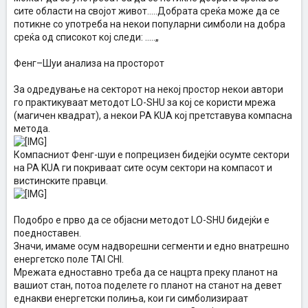
сите области на својот живот.....Добрата среќа може да се
потикне со употреба на некои популарни симболи на добра
среќа од списокот кој следи: .....„
Фенг–Шуи анализа на просторот
За одредување на секторот на некој простор некои автори
го практикуваат методот LO-SHU за кој се користи мрежа
(магичен квадрат), а некои PA KUA кој претставува компасна
метода.
Компасниот Фенг-шуи е попрецизен бидејќи осумте сектори
на PA KUA ги покриваат сите осум сектори на компасот и
вистинските правци.
Подобро е прво да се објасни методот LO-SHU бидејќи е
поедноставен.
Значи, имаме осум надворешни сегменти и едно внатрешно
енергетско поле TAI CHI.
Мрежата едноставно треба да се нацрта преку планот на
вашиот стан, потоа поделете го планот на станот на девет
еднакви енергетски полиња, кои ги симболизираат