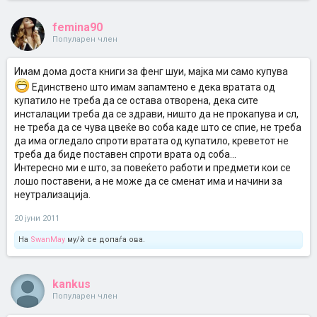
femina90
Популарен член
Имам дома доста книги за фенг шуи, мајка ми само купува
Единствено што имам запамтено е дека вратата од
купатило не треба да се остава отворена, дека сите
инсталации треба да се здрави, ништо да не прокапува и сл,
не треба да се чува цвеќе во соба каде што се спие, не треба
да има огледало спроти вратата од купатило, креветот не
треба да биде поставен спроти врата од соба...
Интересно ми е што, за повеќето работи и предмети кои се
лошо поставени, а не може да се сменат има и начини за
неутрализација.
20 јуни 2011
На
SwanMay
му/ѝ се допаѓа ова.
kankus
Популарен член