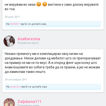
не верувам во оваа
вистина е само дококу верувате
во тоа
20 јуни 2011
На
NORA17
му/ѝ се допаѓа ова.
AnaKarenina
Форумски идол
Некако премногу ми е комплициран овој начин на
уредување. Некои делови од мебелот што се препорачуваат
на пример не ми се по вкус. А и според фенг шуи колку што
знам ќошовите во собата треба да се празни, а јас не можам
да замислам такво нешто.
29 октомври 2011
На
anabel-a
му/ѝ се допаѓа ова.
Zaljubena111
Популарен член