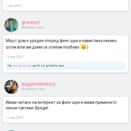
1 мај 2012
greeny1
Активен член
Мојот дом е уреден според фенг шуи и навистина некако
штом влагам дома се осеќам поубаво
)
11 мај 2012
На
srcekrsacka
му/ѝ се допаѓа ова.
biggirlsdontcry
Истакнат член
Имам читано на интернет за фенг шуи и имам применето
некои тактики. Вреди!
11 мај 2012