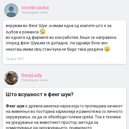
srcekrsacka
Популарен член
верувам во Фенг Шуи , и имам една од книгите што е за
љубов и романса
во едната од фирмите во кои работев, беше се направено
според фенг Шуи,ми се допадна , па здравје бозе ако
некогаш имам свој стан/кука ке биде така уредена
16 јуни 2011
SexyLady
Популарен член
Што всушност е фенг шуи?
Фенг шуи
е древна кинеска наука која го пропишува начинот
на живеење во постојана хармонија и рамнотежа со личното
окружување, за да се обезбеди голема среќа. Тоа е техника
на уредување на животниот простор, метода за
осмислување на окружувањето, правилното