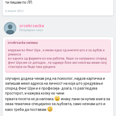
ти пишам по ЛП.
6 април 2012
srcekrsacka
Популарен член
srcekrsacka напиша:
верувам во Фенг Шуи , и имам една од книгите што е за љубов и
романса
во едната од фирмите во кои работев, беше се направено според
фенг Шуи,ми се допадна , па здравје бозе ако некогаш имам свој
стан/кука ке биде така уредена
случајно додека чекав ред на психолог, најдов картичка и
запишав меил адреса на личност на која што уредување
според Фенг Шуи и е професија- доага, го разгледува
просторот, и кажува колку ке чини
првата посета не ја наплака
инаку лани си купив книга за
оваа тематика-специјално за љубовта, само незнам што и
како треба да поставам