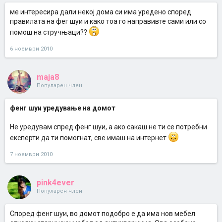
ме интересира дали некој дома си има уредено според
правилата на фег шуи и како тоа го направивте сами или со
помош на стручњаци??
6 ноември 2010
maja8
Популарен член
фенг шуи уредување на домот
Не уредувам спред фенг шуи, а ако сакаш не ти се потребни
експерти да ти помогнат, све имаш на интернет
7 ноември 2010
pink4ever
Популарен член
Според фенг шуи, во домот подобро е да има нов мебел