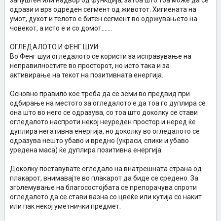
запуштен или надвор од функција, затоа што тоа може да се
одрази и врз одреден сегмент од животот. Хигиената на
умот, духот и телото е битен сегмент во одржувањето на
човекот, а исто е и со домот.......
ОГЛЕДАЛОТО И ФЕНГ ШУИ
Во Фенг шуи огледалото се користи за исправување на
неправилностите во просторот, но исто така и за
активирање на текот на позитивната енергија.
Основно правило кое треба да се земи во предвид при
одбирање на местото за огледалото е да тоа го дуплира се
она што во него се одразува, со тоа што доколку се стави
огледалото наспроти некој неуреден простор и неред ќе
дуплира негативна енергија, но доколку во огледалото се
одразува нешто убаво и вредно (украси, слики и убаво
уредена маса) ќе дуплира позитивна енергија.
Доколку поставувате огледало на внатрешната страна од
плакарот, внимавајте во плакарот да биде се средено. За
зголемување на благосостојбата се препорачува спроти
огледалото да се стави вазна со цвеќе или кутија со накит
или пак некој уметнички предмет.