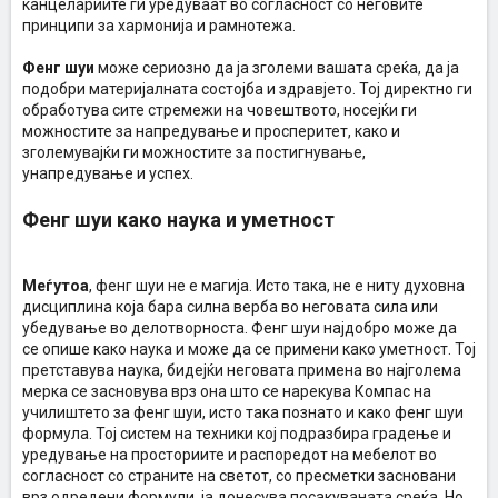
канцелариите ги уредуваат во согласност со неговите
принципи за хармонија и рамнотежа.
Фенг шуи
може сериозно да ја зголеми вашата среќа, да ја
подобри материјалната состојба и здравјето. Тој директно ги
обработува сите стремежи на човештвото, носејќи ги
можностите за напредување и просперитет, како и
зголемувајќи ги можностите за постигнување,
унапредување и успех.
Фенг шуи како наука и уметност
Меѓутоа
, фенг шуи не е магија. Исто така, не е ниту духовна
дисциплина која бара силна верба во неговата сила или
убедување во делотворноста. Фенг шуи најдобро може да
се опише како наука и може да се примени како уметност. Тој
претставува наука, бидејќи неговата примена во најголема
мерка се засновува врз она што се нарекува Компас на
училиштето за фенг шуи, исто така познато и како фенг шуи
формула. Тој систем на техники кој подразбира градење и
уредување на просториите и распоредот на мебелот во
согласност со страните на светот, со пресметки засновани
врз одредени формули, ја донесува посакуваната среќа. Но,