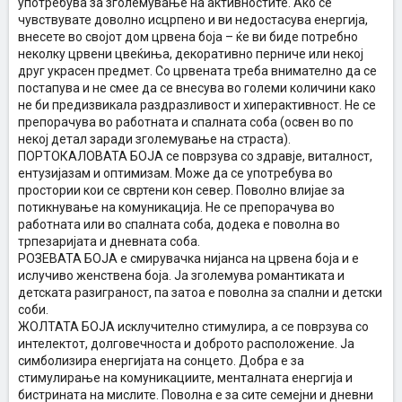
употребува за зголемување на активностите. Ако се
чувствувате доволно исцрпено и ви недостасува енергија,
внесете во својот дом црвена боја – ќе ви биде потребно
неколку црвени цвеќиња, декоративно перниче или некој
друг украсен предмет. Со црвената треба внимателно да се
постапува и не смее да се внесува во големи количини како
не би предизвикала раздразливост и хиперактивност. Не се
препорачува во работната и спалната соба (освен во по
некој детал заради зголемување на страста).
ПОРТОКАЛОВАТА БОЈА се поврзува со здравје, виталност,
ентузијазам и оптимизам. Може да се употребува во
простории кои се свртени кон север. Поволно влијае за
потикнување на комуникација. Не се препорачува во
работната или во спалната соба, додека е поволна во
трпезаријата и дневната соба.
РОЗЕВАТА БОЈА е смирувачка нијанса на црвена боја и е
ислучиво женствена боја. Ја зголемува романтиката и
детската разиграност, па затоа е поволна за спални и детски
соби.
ЖОЛТАТА БОЈА исклучително стимулира, а се поврзува со
интелектот, долговечноста и доброто расположение. Ја
симболизира енергијата на сонцето. Добра е за
стимулирање на комуникациите, менталната енергија и
бистрината на мислите. Поволна е за сите семејни и дневни