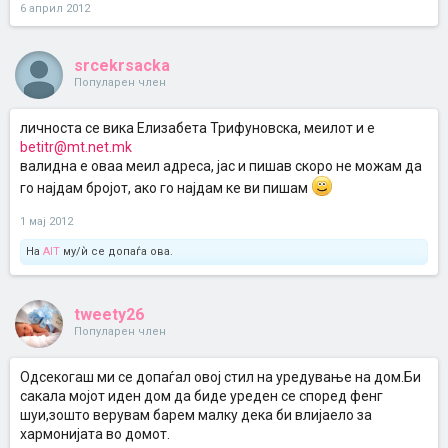
6 април 2012
srcekrsacka
Популарен член
личноста се вика Елизабета Трифуновска, меилот и е
betitr@mt.net.mk
валидна е оваа меил адреса, јас и пишав скоро не можам да
го најдам бројот, ако го најдам ке ви пишам
1 мај 2012
На
AIT
му/ѝ се допаѓа ова.
tweety26
Популарен член
Одсекогаш ми се допаѓал овој стил на уредување на дом.Би
сакала мојот иден дом да биде уреден се според фенг
шуи,зошто верувам барем малку дека би влијаело за
хармонијата во домот.