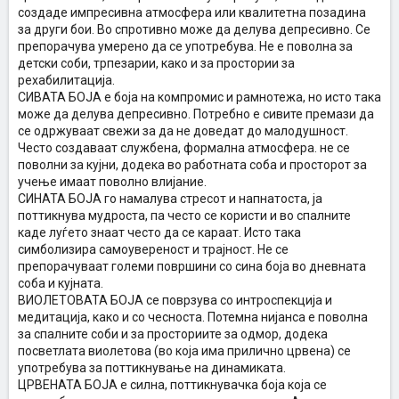
создаде импресивна атмосфера или квалитетна позадина
за други бои. Во спротивно може да делува депресивно. Се
препорачува умерено да се употребува. Не е поволна за
детски соби, трпезарии, како и за простории за
рехабилитација.
СИВАТА БОЈА е боја на компромис и рамнотежа, но исто така
може да делува депресивно. Потребно е сивите премази да
се одржуваат свежи за да не доведат до малодушност.
Често создаваат службена, формална атмосфера. не се
поволни за кујни, додека во работната соба и просторот за
учење имаат поволно влијание.
СИНАТА БОЈА го намалува стресот и напнатоста, ја
поттикнува мудроста, па често се користи и во спалните
каде луѓето знаат често да се караат. Исто така
симболизира самоувереност и трајност. Не се
препорачуваат големи површини со сина боја во дневната
соба и кујната.
ВИОЛЕТОВАТА БОЈА се поврзува со интроспекција и
медитација, како и со чесноста. Потемна нијанса е поволна
за спалните соби и за просториите за одмор, додека
посветлата виолетова (во која има прилично црвена) се
употребува за поттикнување на динамиката.
ЦРВЕНАТА БОЈА е силна, поттикнувачка боја која се