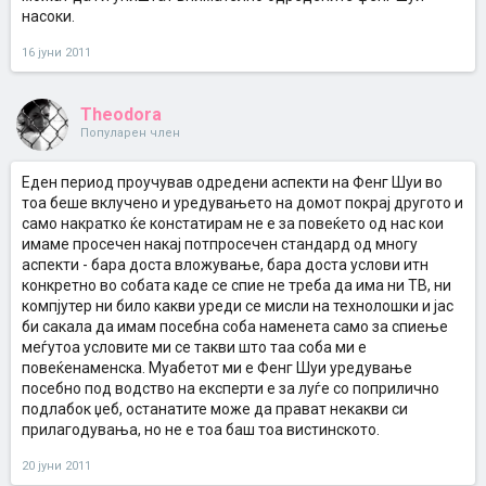
насоки.
16 јуни 2011
Theodora
Популарен член
Еден период проучував одредени аспекти на Фенг Шуи во
тоа беше вклучено и уредувањето на домот покрај другото и
само накратко ќе констатирам не е за повеќето од нас кои
имаме просечен накај потпросечен стандард од многу
аспекти - бара доста вложување, бара доста услови итн
конкретно во собата каде се спие не треба да има ни ТВ, ни
компјутер ни било какви уреди се мисли на технолошки и јас
би сакала да имам посебна соба наменета само за спиење
меѓутоа условите ми се такви што таа соба ми е
повеќенаменска. Муабетот ми е Фенг Шуи уредување
посебно под водство на експерти е за луѓе со поприлично
подлабок џеб, останатите може да прават некакви си
прилагодувања, но не е тоа баш тоа вистинското.
20 јуни 2011