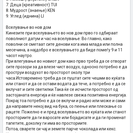
7. Деца (креативност) TUI
8. Мудрост (знаење) KEN
9. Углед (иднина) LI
Вселување во нов дом
Кинезите при вселувањето во нов дом прво го одбираат
поволниот датум и час на вселување. Во главно, како
поволни се сметаат сите денови кога има млада или полна
месечина, а најдобро е вселувањето да биде помеѓу 9 и 11
часот наутро.
При влегување во новиот дом како прво треба да се отворат
сите прозори за да влезе чист воздух, односно потребно е да
проструи воздухот во просторот околу три
часа.Истовремено треба да се пуштат сите чешми во куќата
или станот и да се остави водата да тече, а потребно е да се
вклучат и сите светилки.Така ќе се исчисти просторот од
застојаната енергија и ќе навлезе свежа позитивна енергија.
Покрај тоа потребно е да се вклучи и радио или може и сами
да направите некој вид на бука, со пеење или плескање со
рацете. Пожелно е и пред вселувањето во куќата или станот
просториите да ги варосате или бојадисате и да ги променат
тапетите, доколку ги има во просториите.
Потоа, сварете си чај и земете парче чоколада или кекс.