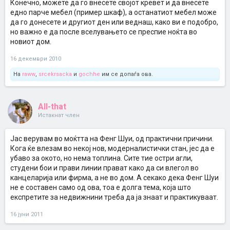
Конечно, можете да го внесете својот кревет и да внесете
едно парче мебел (пример шкаф), а останатиот мебел може
да го донесете и другиот ден или веднаш, како ви е подобро,
но важно е да после вселувањето се преспие ноќта во
новиот дом.
16 декември 2010
На
raww
,
srcekrsacka
и
gochhe
им се допаѓа ова.
All-that
Истакнат член
Јас верувам во моќтта на Фенг Шуи, од практични причини.
Кога ќе влезам во некој нов, модерналистички стан, јес да е
убаво за окото, но нема топлина. Сите тие остри агли,
студени бои и прави линии прават како да си влегол во
канцеларија или фирма, а не во дом. А секако дека Фенг Шуи
не е составен само од ова, тоа е долга тема, која што
експретите за недвижнини треба да ја знаат и практикуваат.
16 јуни 2011