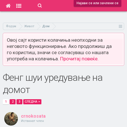
Најави се или зачлени се
Форум
Живот
Дом
Овој сајт користи колачиња неопходни за
неговото функционирање. Ако продолжиш да
го користиш, значи се согласуваш со нашата
употреба на колачиња.
Прочитај повеќе.
Фенг шуи уредување на
домот
1
2
3
СЛЕДНА >
crnokosata
Истакнат член