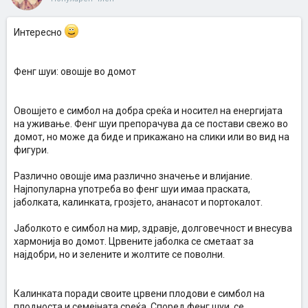
Интересно
Фенг шуи: овошје во домот
Овошјето е симбол на добра среќа и носител на енергијата
на уживање. Фенг шуи препорачува да се постави свежо во
домот, но може да биде и прикажано на слики или во вид на
фигури.
Различно овошје има различно значење и влијание.
Најпопуларна употреба во фенг шуи имаа праската,
јаболката, калинката, грозјето, ананасот и портокалот.
Јаболкото е симбол на мир, здравје, долговечност и внесува
хармонија во домот. Црвените јаболка се сметаат за
најдобри, но и зелените и жолтите се поволни.
Калинката поради своите црвени плодови е симбол на
плодноста и семејната среќа. Според фенг шуи, се