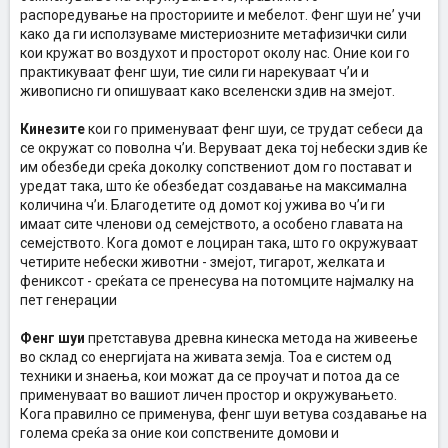
распоредување на просториите и мебелот. Фенг шуи не’ учи
како да ги исползуваме мистериозните метафизички сили
кои кружат во воздухот и просторот околу нас. Оние кои го
практикуваат фенг шуи, тие сили ги нарекуваат ч’и и
живописно ги опишуваат како вселенски здив на змејот.
Кинезите
кои го применуваат фенг шуи, се трудат себеси да
се окружат со поволна ч’и. Веруваат дека тој небески здив ќе
им обезбеди среќа доколку сопствениот дом го постават и
уредат така, што ќе обезбедат создавање на максимална
количина ч’и. Благодетите од домот кој ужива во ч’и ги
имаат сите членови од семејството, а особено главата на
семејството. Кога домот е лоциран така, што го окружуваат
четирите небески животни - змејот, тигарот, желката и
фениксот - среќата се пренесува на потомците најмалку на
пет генерации
Фенг шуи
претставува древна кинеска метода на живеење
во склад со енергијата на живата земја. Тоа е систем од
техники и знаења, кои можат да се проучат и потоа да се
применуваат во вашиот личен простор и окружувањето.
Кога правилно се применува, фенг шуи ветува создавање на
голема среќа за оние кои сопствените домови и