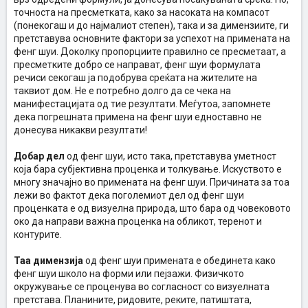
точноста на пресметката, како за насоката на компасот
(понекогаш и до најмалиот степен), така и за димензиите, ги
претставува основните фактори за успехот на примената на
фенг шуи. Доколку пропорциите правилно се пресметаат, а
пресметките добро се направат, фенг шуи формулата
речиси секогаш ја подобрува среќата на жителите на
таквиот дом. Не е потребно долго да се чека на
манифестацијата од тие резултати. Меѓутоа, запомнете
дека погрешната примена на фенг шуи едноставно не
донесува никакви резултати!
Добар дел
од фенг шуи, исто така, претставува уметност
која бара субјективна проценка и толкување. Искуството е
многу значајно во примената на фенг шуи. Причината за тоа
лежи во фактот дека поголемиот дел од фенг шуи
проценката е од визуелна природа, што бара од човековото
око да направи важна проценка на обликот, теренот и
контурите.
Таа димензија
од фенг шуи примената е обединета како
фенг шуи школо на форми или пејзажи. Физичкото
окружување се проценува во согласност со визуелната
претстава. Планините, ридовите, реките, патиштата,