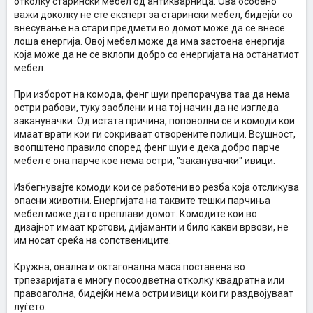
отколку старински мебел од антикварница. Ова особено
важи доколку не сте експерт за старински мебел, бидејќи со
внесување на стари предмети во домот може да се внесе
лоша енергија. Овој мебел може да има застоена енергија
која може да не се вклопи добро со енергијата на останатиот
мебел.
При изборот на комода, фенг шуи препорачува таа да нема
остри рабови, туку заоблени и на тој начин да не изгледа
заканувачки. Од истата причина, поповолни се и комоди кои
имаат врати кои ги сокриваат отворените полици. Всушност,
воопштено правило според фенг шуи е дека добро парче
мебел е она парче кое нема остри, "заканувачки" ивици.
Избегнувајте комоди кои се работени во резба која отсликува
опасни животни. Енергијата на таквите тешки парчиња
мебел може да го преплави домот. Комодите кои во
дизајнот имаат крстови, дијаманти и било какви врвови, не
им носат среќа на сопствениците.
Кружна, овална и октагонална маса поставена во
трпезаријата е многу посоодветна отколку квадратна или
правоаголна, бидејќи нема остри ивици кои ги раздвојуваат
луѓето.