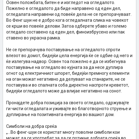
Освен положбата, битен е и изгледот на огледалото.
Пожелно е огледалото да биде направено од еден дел,
огледалата направени од повеќе дела не се препорачуваат.
Во Фенг шуи не е добро кога огледалната слика на човекот
се крши во повеќе делови. Затоа одберете убаво и големо
огледало составено од еден дел, финоизбрусено или пак
ставено во украсна рамка.
Не се препорачува поставување на огледалото спроти
влезот во домот, бидејќи цела енергија ќе се одбие од него и
ќе излегува надвор. Освен тоа пожелно е да се избегнува
поставување на огледало во кујната за да несе дуплира
огнот од електричниот шпорет, бидејќи премногу елементи
на оган можат негативно да делуваат на станарите, не се
поставува и во спалната соба директно наспроти креветот,
бидејќи огледалото може да влијае негативно на сонот.
Пронајдете добра позиција за своето огледало, одржувајте
ги чисти огледалата и уживајте во благотворното струење и
дуплирање на позитивната енергија во вашиот дом.
Симболи на добра среќа
„...Во фенг-шуи се користат многу поволни симболи кои
можат да се употребат за да се потикне добрата среќа во