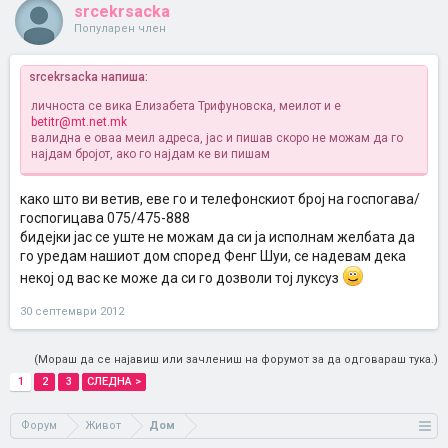
srcekrsacka
Популарен член
srcekrsacka напиша:
личноста се вика Елизабета Трифуновска, меилот и е
betitr@mt.net.mk
валидна е оваа меил адреса, јас и пишав скоро не можам да го
најдам бројот, ако го најдам ке ви пишам
како што ви ветив, еве го и телефонскиот број на госпогава/
госпогицава 075/475-888
бидејки јас се уште не можам да си ја исполнам желбата да
го уредам нашиот дом според Фенг Шуи, се надевам дека
некој од вас ке може да си го дозволи тој луксуз
30 септември 2012
(Мораш да се најавиш или зачлениш на форумот за да одговараш тука.)
1
2
3
СЛЕДНА >
Форум
Живот
Дом