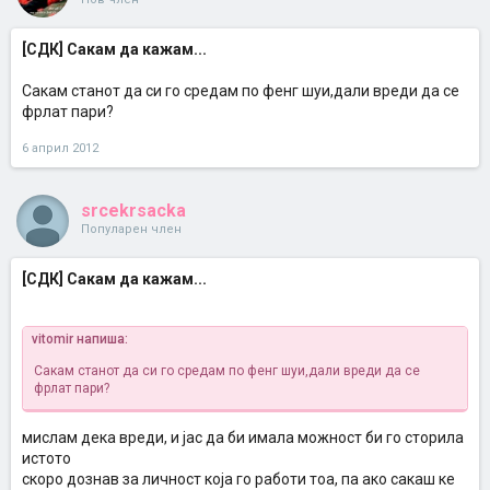
[СДК] Сакам да кажам...
Сакам станот да си го средам по фенг шуи,дали вреди да се
фрлат пари?
6 април 2012
srcekrsacka
Популарен член
[СДК] Сакам да кажам...
vitomir напиша:
Сакам станот да си го средам по фенг шуи,дали вреди да се
фрлат пари?
мислам дека вреди, и јас да би имала можност би го сторила
истото
скоро дознав за личност која го работи тоа, па ако сакаш ке