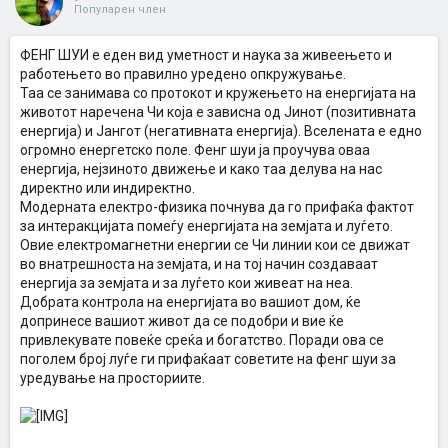
Популарен член
ФЕНГ ШУИ е еден вид уметност и наука за живеењето и
работењето во правилно уредено опкружување.
Таа се занимава со протокот и кружењето на енергијата на
животот наречена Чи која е зависна од Јинот (позитивната
енергија) и Јангот (негативната енергија). Вселената е едно
огромно енергетско поле. Фенг шуи ја проучува оваа
енергија, нејзиното движење и како таа делува на нас
директно или индиректно.
Модерната електро-физика почнува да го прифаќа фактот
за интеракцијата помеѓу енергијата на земјата и луѓето.
Овие електромагнетни енергии се Чи линии кои се движат
во внатрешноста на земјата, и на тој начин создаваат
енергија за земјата и за луѓето кои живеат на неа.
Добрата контрола на енергијата во вашиот дом, ќе
допринесе вашиот живот да се подобри и вие ќе
привлекувате повеќе среќа и богатство. Поради ова се
поголем број луѓе ги прифаќаат советите на фенг шуи за
уредување на просториите.