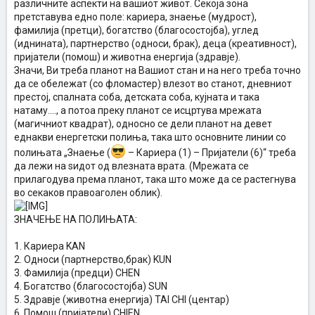
различните аспекти на вашиот живот. Секоја зона
претставува едно поле: кариера, знаење (мудрост),
фамилија (претци), богатство (благосостојба), углед
(иднината), партнерство (односи, брак), деца (креативност),
пријатели (помош) и животна енергија (здравје).
Значи, Ви треба планот на Вашиот стан и на него треба точно
да се обележат (со фломастер) влезот во станот, дневниот
престој, спалната соба, детската соба, кујната и така
натаму...., а потоа преку планот се исцртува мрежата
(магичниот квадрат), односно се дели планот на девет
еднакви енергетски полиња, така што основните линии со
полињата „Знаење (
– Кариера (1) – Пријатели (6)“ треба
да лежи на ѕидот од влезната врата. (Мрежата се
прилагодува према планот, така што може да се растегнува
во секаков правоаголен облик).
ЗНАЧЕЊЕ НА ПОЛИЊАТА:
1. Кариера KAN
2. Односи (партнерство,брак) KUN
3. Фамилија (предци) CHEN
4. Богатство (благосостојба) SUN
5. Здравје (животна енергија) TAI CHI (центар)
6. Помош (пријатели) CHIEN