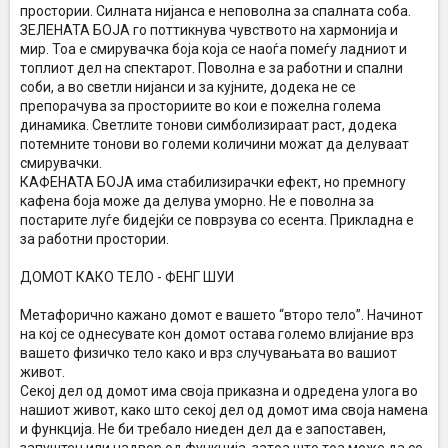
простории. Силната нијанса е неповолна за спалната соба.
ЗЕЛЕНАТА БОЈА го поттикнува чувството на хармонија и
мир. Тоа е смирувачка боја која се наоѓа помеѓу ладниот и
топлиот дел на спектарот. Поволна е за работни и спални
соби, а во светли нијанси и за кујните, додека не се
препорачува за просториите во кои е пожелна голема
динамика. Светлите тонови симболизираат раст, додека
потемните тонови во големи количини можат да делуваат
смирувачки.
КАФЕНАТА БОЈА има стабилизирачки ефект, но премногу
кафена боја може да делува уморно. Не е поволна за
постарите луѓе бидејќи се поврзува со есента. Прикладна е
за работни простории.
ДОМОТ КАКО ТЕЛО - ФЕНГ ШУИ
Метафорично кажано домот е вашето “второ тело”. Начинот
на кој се однесувате кон домот остава големо влијание врз
вашето физичко тело како и врз случувањата во вашиот
живот.
Секој дел од домот има своја приказна и одредена улога во
нашиот живот, како што секој дел од домот има своја намена
и функција. Не би требало ниеден дел да е запоставен,