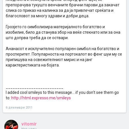
препорачува тукушто венчаните брачни парови да закачат
слика со приказ на калинка за да ја привлечат среќата и
благословот за многу здрави и добри деца.
Грозјето го симболизира материјалното богатство и
изобилие, било да станува збор на веќе стекнато или за она
што допрва треба да се оствари.
Ананасот е исклучително популарен симбол на богатство и
просперитет. Популарноста на портокалот во фенг шуи му се
припишува на освежителниот мирис и на јанг
карактеристиката на бојата.
_________________________
I added cool smileys to this message... if you don't see them go
to:
http://html.expresso.me/smileys
6 декември 2011
vitomir
Нов член