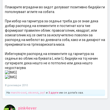
Плакарите вградени во ѕидот делуваaт позитивно бидејќи ги
пополнуваат аглите на собата.
При избор на гарнитура за седење треба да се знае дека
добар распоред на елементите е постигнат кога тие
формираат правилен облик: правоаголник, квадрат, или
осмоаголник кој се смета за исклучително поволен за
распоред на мебелот во дневната соба, како и за дизајнот на
прекривката на трпезариската маса.
Избегнувајте распоред на елементите од гарнитура за
седење во облик на буквата L или U, бидејќи на тој начин
сугерирате дека нешто не е потполно или дека нешто
недостасува.
8 декември 2010
На
marchi-cool
,
okcenzi
,
joy1
и
3 други
им се допаѓа ова.
pink4ever