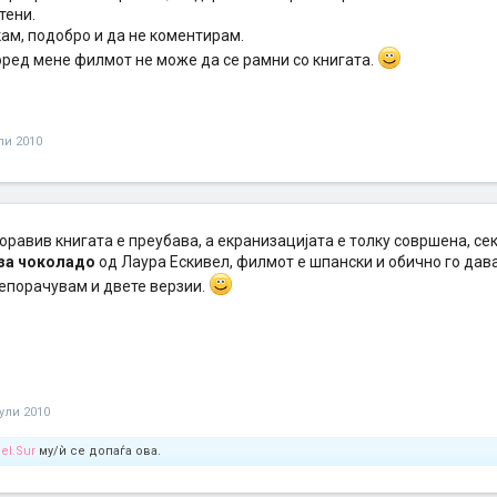
тени.
акам, подобро и да не коментирам.
оред мене филмот не може да се рамни со книгата.
ули 2010
оравив книгата е преубава, а екранизацијата е толку совршена, се
 за чоколадо
од Лаура Ескивел, филмот е шпански и обично го дава
репорачувам и двете верзии.
јули 2010
el.Sur
му/ѝ се допаѓа ова.