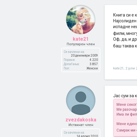
Книга си е 
Најсолиден 
испадне не
филм, многу
kate21
Оф, да, и 
Популарен член
баш таква 
Се зачлени на:
20 декември 2009
Пораки:
4.220
Допаѓања:
3.857
kate21
,
2 јули 
Пол:
Женски
Јас сум за 
Мене секог
Ме разочар
Има ли фил
zvezdakoska
Мене единс
Истакнат член
Самрак ми е
Се зачлени на:
14 април 2010