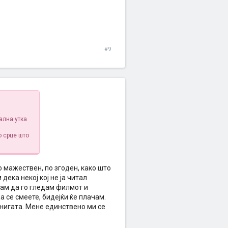
#9
ална утка
о срце што
по мажествен, по згоден, како што
дека некој кој не ја читал
увам да го гледам филмот и
а се смеете, бидејќи ќе плачам.
нигата. Мене единствено ми се