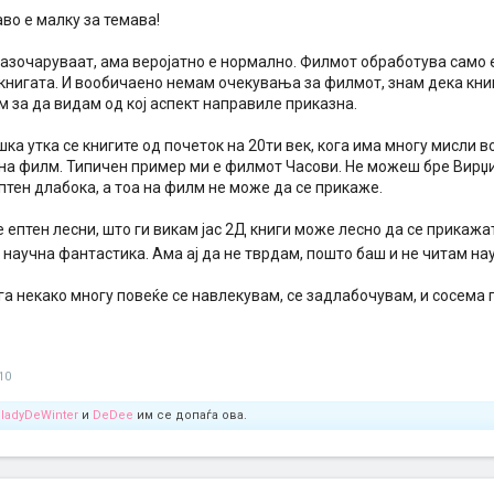
аво е малку за темава!
азочаруваат, ама веројатно е нормално. Филмот обработува само е
 книгата. И вообичаено немам очекувања за филмот, знам дека кни
м за да видам од кој аспект направиле приказна.
ка утка се книгите од почеток на 20ти век, кога има многу мисли во
на филм. Типичен пример ми е филмот Часови. Не можеш бре Вирџи
птен длабока, а тоа на филм не може да се прикаже.
е ептен лесни, што ги викам јас 2Д книги може лесно да се прикажа
 научна фантастика. Ама ај да не тврдам, пошто баш и не читам н
га некако многу повеќе се навлекувам, се задлабочувам, и сосема 
10
ladyDeWinter
и
DeDee
им се допаѓа ова.