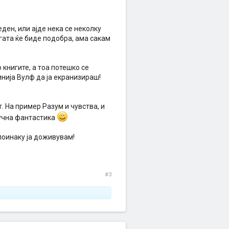
ден, или ајде нека се неколку
гата ќе биде подобра, ама сакам
 книгите, а тоа потешко се
нија Вулф да ја екранизираш!
т. На пример Разум и чувства, и
аучна фантастика
поинаку ја доживувам!
#3