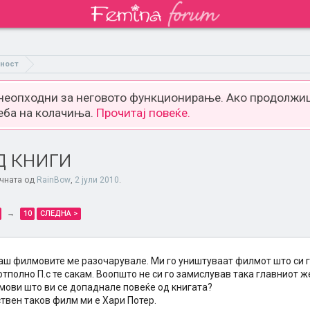
тност
 неопходни за неговото функционирање. Ако продолжиш
еба на колачиња.
Прочитај повеќе.
 книги
очната од
RainBow
,
2 јули 2010
.
→
10
СЛЕДНА >
аш филмовите ме разочарувале. Ми го уништуваат филмот што си г
тполно П.с те сакам. Воопшто не си го замислував така главниот ж
мови што ви се допаднале повеќе од книгата?
твен таков филм ми е Хари Потер.