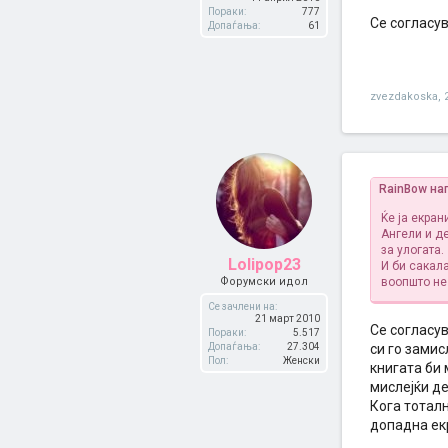
Пораки:
777
Се согласув
Допаѓања:
61
zvezdakoska
,
RainBow на
Ќе ја екран
Ангели и д
за улогата.
Lolipop23
И би сакал
Форумски идол
воопшто не
Се зачлени на:
21 март 2010
Се согласу
Пораки:
5.517
Допаѓања:
27.304
си го замис
Пол:
Женски
книгата би 
мислејќи де
Кога тотал
допадна ек