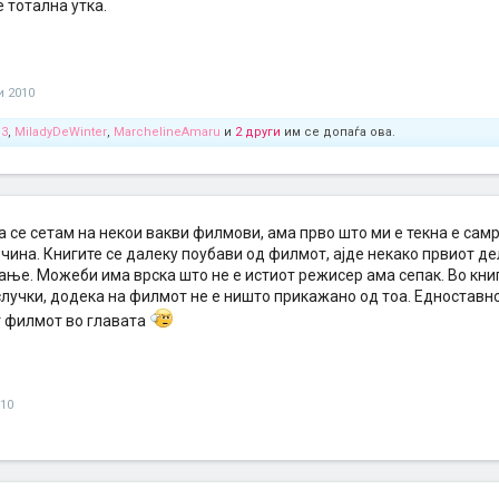
 тотална утка.
и 2010
13
,
MiladyDeWinter
,
MarchelineAmaru
и
2 други
им се допаѓа ова.
 се сетам на некои вакви филмови, ама прво што ми е текна е сам
ина. Книгите се далеку поубави од филмот, ајде некако првиот де
ње. Можеби има врска што не е истиот режисер ама сепак. Во кни
лучки, додека на филмот не е ништо прикажано од тоа. Едноставно
 филмот во главата
010