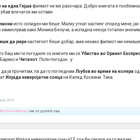
на една Гејша
филмот не ме разочара. Добро книгата е пообемна
ј убав впечаток ми остави.
Демони
исто солиден ми беше. Малку утнат кастинг според мене, јас
а замислував како Моника Белучи, а испадна некоја тотален анониму
еши да умре
кастигнот беше добар, ама некако филмот ми немаше
о баш ми ги погодиле со книгите ми се
Убиство во Ориент Експре
Барико и
Читачот
. Полн погодок. :y:
 да ја прочитам, па да го погледнам
Љубов во време на колера
од
аат
Илјада неверојатни сонца
на Калед Хосеини. Така.
јули 2010
MarchelineAmaru
им се допаѓа ова.
изираат Илјада неверојатни сонца? Е тоа би сакала да го видам.