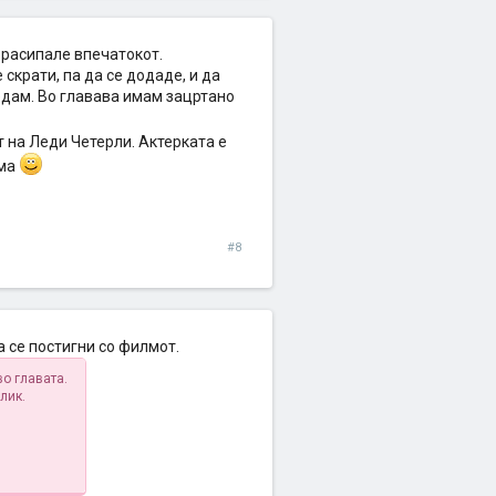
о расипале впечатокот.
скрати, па да се додаде, и да
едам. Во главава имам зацртано
 на Леди Четерли. Актерката е
ума
#8
а се постигни со филмот.
о главата.
лик.