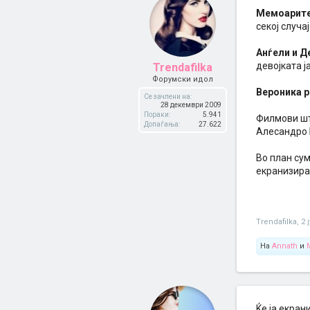
Мемоарите 
секој случа
Анѓели и 
девојката ј
Trendafilka
Форумски идол
Вероника р
Се зачлени на:
28 декември 2009
Пораки:
5.941
Филмови шт
Допаѓања:
27.622
Алесандро 
Во план сум
екранизир
Trendafilka
,
2 
На
Annath
и
Ќе ја екран