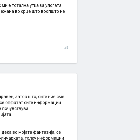
ми е тотална утка за улогата.
врежана во срце што воопшто не
#5
правен, затоа што, сите ние сме
а се опфатат сите информации
е почувствува.
ијата.
 дека во мојата фантазија, се
холичарката, толку информации