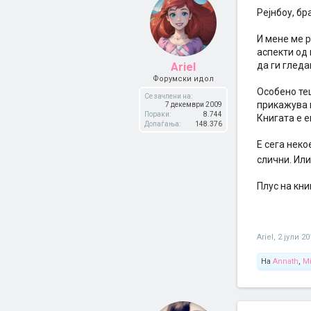
Рејнбоу, бр
И мене ме р
аспекти од
да ги гледа
Ariel
Форумски идол
Особено теш
Се зачлени на:
прикажува 
7 декември 2009
Пораки:
8.744
Книгата е е
Допаѓања:
148.376
Е сега неко
слични. Или
Плус на кни
Ariel
,
2 јули 20
На
Annath
,
Mi