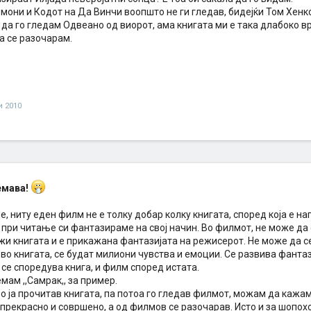
мони и Кодот на Да Винчи воопшто не ги гледав, бидејќи Том Хенкс 
 да го гледам Одвеано од виорот, ама книгата ми е така длабоко 
а се разочарам.
и 2010
емава!
, ниту еден филм не е толку добар колку книгата, според која е на
и при читање си фантазираме на свој начин. Во филмот, не може д
жи книгата и е прикажана фантазијата на режисерот. Не може да с
во книгата, се будат милиони чувства и емоции. Се развива фантаз
се споредува книга, и филм според истата.
емам ,,Самрак,, за пример.
о ја прочитав книгата, па потоа го гледав филмот, можам да кажам
 прекрасно и совршено, а од филмов се разочарав. Исто и за шопо