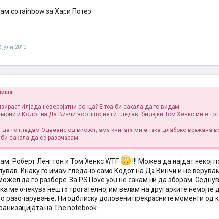
ам со rainbow за Хари Потер
2 јули 2010
пиша:
изираат Илјада неверојатни сонца? Е тоа би сакала да го видам.
емони и Кодот на Да Винчи воопшто не ги гледав, бидејќи Том Хенкс ми е тот
а да го гледам Одвеано од виорот, ама книгата ми е така длабоко врежана в
 би сакала да се разочарам.
вам: Роберт Ленгтон и Том Хенкс WTF
!!! Mожеа да најдат некој 
лував. Инаку го имам гледано само Кодот на Да Винчи и не верувам 
можел да го разбере. За PS I love you не сакам ни да зборам. Седн
ка ме очекува нешто трогателно, им велам на другарките немојте д
но разочарување. Ни одблиску доловени прекрасните моменти од к
ранизацијата на The notebook.