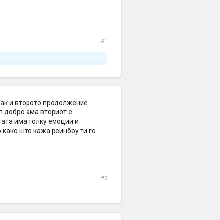
#1
рак и второто продолжение
л добро ама вториот е
гата има толку емоции и
 како што кажа реинбоу ти го
#2