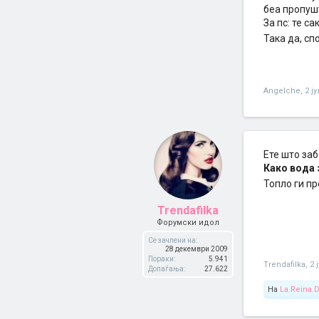
беа пропуш
За пс: те с
Така да, сп
Angelche
,
2 ј
Ете што заб
Како вода
Топло ги п
Trendafilka
Форумски идол
Се зачлени на:
28 декември 2009
Пораки:
5.941
Trendafilka
,
2 
Допаѓања:
27.622
На
La.Reina.D