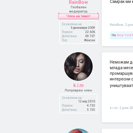
Самрак ми е
RainBow
Глобален
модератор
Член на тимот
Се зачлени на:
RainBow
,
2 јул
3 декември 2009
Пораки:
22.606
На
New York
Допаѓања:
69.707
Пол:
Женски
Неможам да
млада месеч
промаршува
интересни с
k.i.m
уништуваат
Популарен член
Се зачлени на:
12 мај 2010
Пораки:
4.733
k.i.m
,
2 јули 2
Допаѓања:
5.155