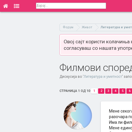
Форум
Живот
Литература и уме
Овој сајт користи колачиња
согласуваш со нашата употр
Филмови според
Дискусија во '
Литература и уметност
' зап
СТРАНИЦА 1 ОД 10
1
2
3
4
5
6
Мене секог
разочара по
Има ли фил
Мене единс