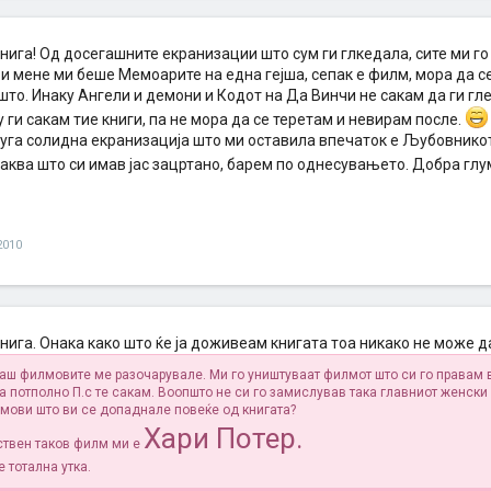
книга! Од досегашните екранизации што сум ги глкедала, сите ми г
и мене ми беше Мемоарите на една гејша, сепак е филм, мора да се 
што. Инаку Ангели и демони и Кодот на Да Винчи не сакам да ги гл
 ги сакам тие книги, па не мора да се теретам и невирам после.
друга солидна екранизација што ми оставила впечаток е Љубовникот
каква што си имав јас зацртано, барем по однесувањето. Добра гл
2010
книга. Онака како што ќе ја доживеам книгата тоа никако не може д
аш филмовите ме разочарувале. Ми го уништуваат филмот што си го правам в
а потполно П.с те сакам. Воопшто не си го замислував така главниот женски 
мови што ви се допаднале повеќе од книгата?
Хари Потер.
твен таков филм ми е
 тотална утка.