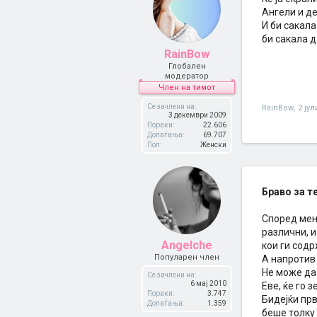
Ангели и де
И би сакала
би сакала д
RainBow
Глобален
модератор
Член на тимот
Се зачлени на:
RainBow
,
2 јул
3 декември 2009
Пораки:
22.606
Допаѓања:
69.707
Пол:
Женски
Браво за т
Според мене
различни, 
Angelche
кои ги содр
Популарен член
А напротив 
Не може да 
Се зачлени на:
6 мај 2010
Еве, ќе го з
Пораки:
3.747
Бидејќи прв
Допаѓања:
1.359
беше толку