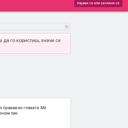
Најави се или зачлени се
 да го користиш, значи се
о правам во главата. Ме
енски лик.