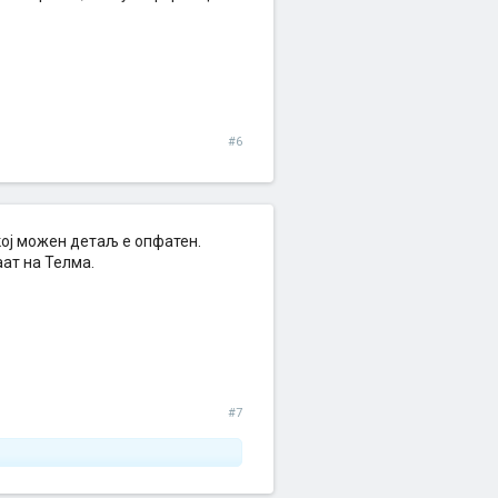
#6
кој можен детаљ е опфатен.
ат на Телма.
#7