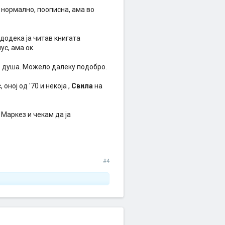
 нормално, поописна, ама во
 додека ја читав книгата
с, ама ок.
 душа. Можело далеку подобро.
с
, оној од '70 и некоја ,
Свила
на
 Маркез и чекам да ја
#4