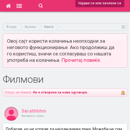
Најави се или зачлени се
Форум
Архива
Канта
Овој сајт користи колачиња неопходни за
неговото функционирање. Ако продолжиш да
го користиш, значи се согласуваш со нашата
употреба на колачиња.
Прочитај повеќе.
Филмови
Статус на темата:
Не е отворена за нови одговори.
Sarahhhhm
Активен член
Побарав, но не успеав да најдам ваква тема. Можеби не сум