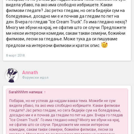
видела убаво, па ако има слободно избришете. Какви
филмови гледате? Јас ретко гледам, но сега бидејќи сум на
боледување, досадно ми е и почнав да гледам по пет на
ден. Вчера го гледав "Ice Cream Truck". Го има гледано некој?
Многу ме збуни на крај, не сфатив што се случи. Предложете
ми некои интересни комедии, сакам такви семејни, божиќни
филмови, лесни за гледање. Може тука да си пишуваме
предлози на интересни филмови и краток опис.
8 март 2018
Annath
Форумски идол
Sarahhhhm напиша:
↑
Побарав, но не успеав да најдам ваква тема. Можеби не сум
видела убаво, па ако има слободно избришете. Какви филмови
гледате? Јас ретко гледам, но сега бидејќи сум на боледување,
досадно ми е и почнав да гледам по пет на ден. Вчера го гледав
"Ice Cream Truck". Го има гледано некој? Многу ме збуни на крај,
не сфатив што се случи. Предложете ми некои интересни
комедии, сакам такви семејни, божиќни филмови, лесни за