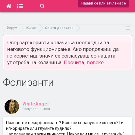
Најави се или зачлени се
Форум
Живот
Општи дискусии
Овој сајт користи колачиња неопходни за
неговото функционирање. Ако продолжиш да
го користиш, значи се согласуваш со нашата
употреба на колачиња.
Прочитај повеќе.
Фолиранти
WhiteAngel
Популарен член
Познавате некој фолирант? Како се справувате со него? Ги
игнорирате или глумите лудило?
Јас познавам такви личности. Некои кои ми се „другар(к)и“