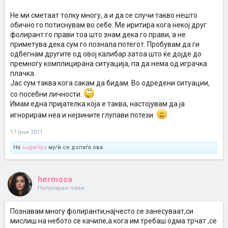
Не ми сметаат толку многу, а и да се случи такво нешто
обично го потиснувам во себе. Ме иритира кога некој друг
фолирант го прави тоа што знам дека го прави, а не
приметува дека сум го познала потегот. Пробувам да ги
одбегнам другите од овој калибар затоа што ќе дојде до
премногу комплицирана ситуација, па да нема од играчка
плачка.
Јас сум таква кога сакам да бидам. Во одредени ситуации,
со посебни личности.
Имам една пријателка која е таква, настојувам да ја
игнорирам неа и нејзините глупави потези.
17 јуни 2011
На
sugarlips
му/ѝ се допаѓа ова.
hermosa
Популарен член
Познавам многу фолиранти,најчесто се занесуваат,си
мислиш на небото се качиле,а кога им требаш одма трчат ,се