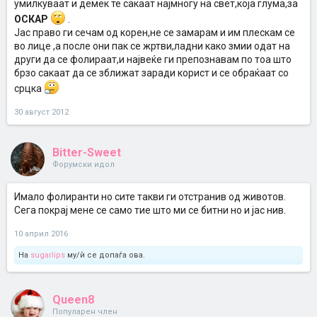
умилкуваат и демек те сакаат најмногу на свет,која глума,за
ОСКАР
.
Јас право ги сечам од корен,не се замарам и им плескам се
во лице ,а после они пак се жртви,ладни како змии одат на
други да се фолираат,и највеќе ги препознавам по тоа што
брзо сакаат да се зближат заради корист и се обраќаат со
срцка
30 август 2012
Bitter-Sweet
Форумски идол
Имало фолиранти но сите такви ги отстранив од животов.
Сега покрај мене се само тие што ми се битни но и јас нив.
10 април 2016
На
sugarlips
му/ѝ се допаѓа ова.
Queen8
Популарен член