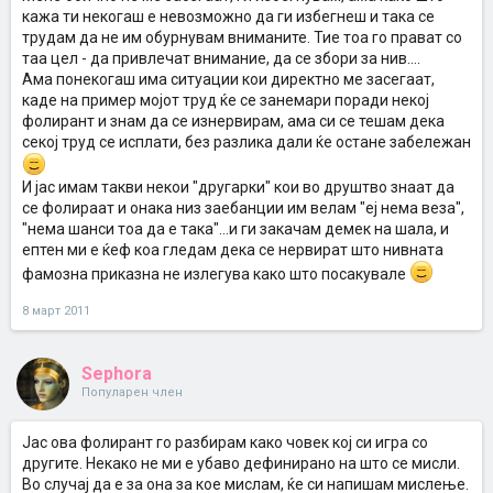
кажа ти некогаш е невозможно да ги избегнеш и така се
трудам да не им обурнувам вниманите. Тие тоа го прават со
таа цел - да привлечат внимание, да се збори за нив....
Ама понекогаш има ситуации кои директно ме засегаат,
каде на пример мојот труд ќе се занемари поради некој
фолирант и знам да се изнервирам, ама си се тешам дека
секој труд се исплати, без разлика дали ќе остане забележан
И јас имам такви некои "другарки" кои во друштво знаат да
се фолираат и онака низ заебанции им велам "еј нема веза",
"нема шанси тоа да е така"...и ги закачам демек на шала, и
ептен ми е ќеф коа гледам дека се нервират што нивната
фамозна приказна не излегува како што посакувале
8 март 2011
Sephora
Популарен член
Јас ова фолирант го разбирам како човек кој си игра со
другите. Некако не ми е убаво дефинирано на што се мисли.
Во случај да е за она за кое мислам, ќе си напишам мислење.