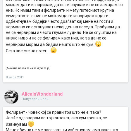
можам да ги игнорирам, да не ги слушам и не се замарам со
нив. Но имам такви фолиранти и меѓу потесниот круг на
семејството. е нив не можам да ги игнорирам и да ги
одбенгнувам бидејки често доаѓаат кај мене на гости и
нормално си остануваат некој ден на поседа. Пробувам да
не се нервирам и често глумам лудило. Не се спуштам на
нивно ниво и не се фолирам како нив, но за да не се
нервирам морам да бидам нешто што не сум.
Сега вие сте на потег...
(Ако има ваква тема заклучете ја)
8 март 2011
AlicaInWonderland
Популарен член
Фолирант - човек кој се прави тоа што не е, така?
Јас ќе одговорам во тој контекст, ако сум грешка, се
извинувам
Мене обично не ме засегаат, ги избегнувам, ама како што