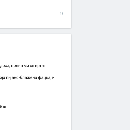
#6
драз, црева ми се вртат.
која пијано-блажена фацка, и
 кг.