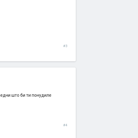
#3
ледни што би ти понудиле
#4