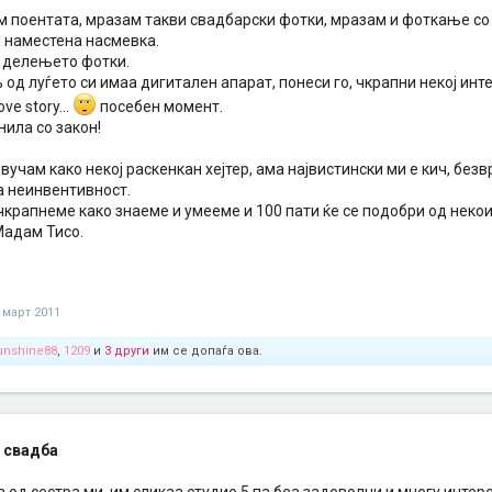
м поентата, мразам такви свадбарски фотки, мразам и фоткање со 
 наместена насмевка.
а делењето фотки.
 од луѓето си имаа дигитален апарат, понеси го, чкрапни некој инт
ve story...
посебен момент.
нила со закон!
вучам како некој раскенкан хејтер, ама највистински ми е кич, без
а неинвентивност.
чкрапнеме како знаеме и умееме и 100 пати ќе се подобри од некои
Мадам Тисо.
 март 2011
unshine88
,
1209
и
3 други
им се допаѓа ова.
 свадба