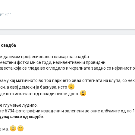
рт 2011
 свадба
м да имам професионален сликар на свадба.
местени фотки ми се грди, неинвентивни и провидни.
веста која се гледа во огледало и чкрапната заедно со нејзиниот о
аму кај матичното во тоа паркчето оваа оптегната на клупа, со не
си, а овој демек и ја бакнува, исто
аде што искачаат од позади некое дрво.
ое глумење лудило.
те 6734 фотографии извадени и залепени во оние албумите од по 15
едувај слики од свадба.
е ма.