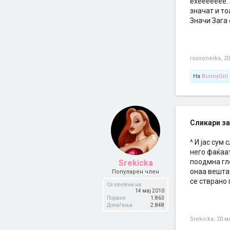
ехеееееее.
значат и то
Значи Зага 
rossonerka
,
20
На
BunnyGirl
Сликари за
^ И јас сум
него фаќаат
поодмна гле
Srekicka
онаа вешта
Популарен член
се стврано
Се зачлени на:
14 мај 2010
Пораки:
1.863
Допаѓања:
2.848
Srekicka
,
20 м