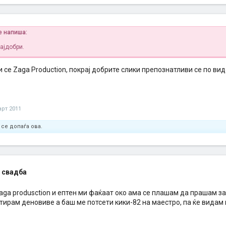
e напиша:
најдобри.
 се Zaga Production, покрај добрите слики препознатливи се по виде
арт 2011
 се допаѓа ова.
 свадба
aga produsction и ептен ми фаќаат око ама се плашам да прашам з
тирам деновиве а баш ме потсети кики-82 на маестро, па ќе видам 