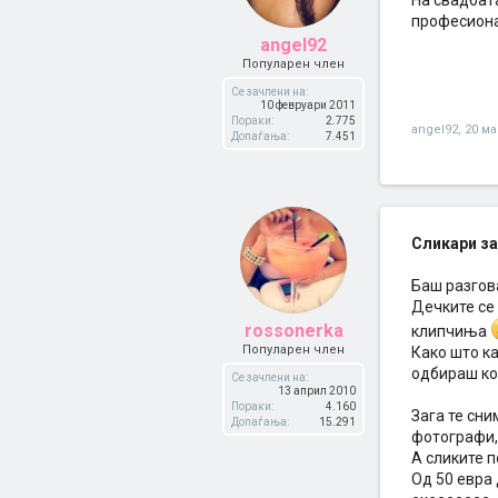
На свадбата
професиона
angel92
Популарен член
Се зачлени на:
10 февруари 2011
Пораки:
2.775
angel92
,
20 ма
Допаѓања:
7.451
Сликари за
Баш разгова
Дечките се 
rossonerka
клипчиња
Популарен член
Како што ка
одбираш кол
Се зачлени на:
13 април 2010
Пораки:
4.160
Зага те сни
Допаѓања:
15.291
фотографи, 
А сликите п
Од 50 евра