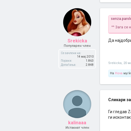
senza.parol
^^ Зага се 
Srekicka
Да најдобри
Популарен член
Се зачлени на:
14 мај 2010
Пораки:
1.863
Srekicka
,
20 м
Допаѓања:
2.848
На
Hova
му/ѝ
Сликари за
Ги гледав Z
ги исконтак
kalinaaa
Истакнат член