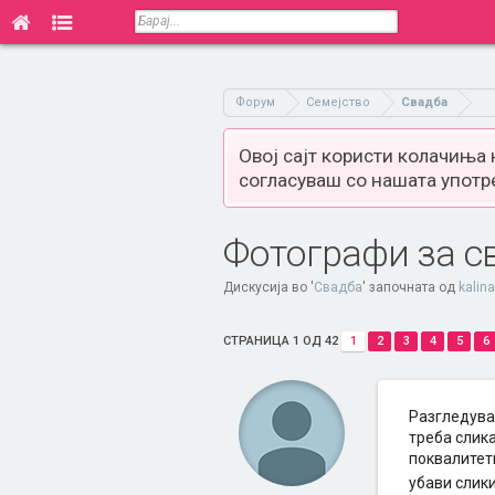
Форум
Семејство
Свадба
Овој сајт користи колачиња
согласуваш со нашата употр
Фотографи за с
Дискусија во '
Свадба
' започната од
kalin
СТРАНИЦА 1 ОД 42
1
2
3
4
5
6
Разгледува
треба слика
поквалитет
убави слики