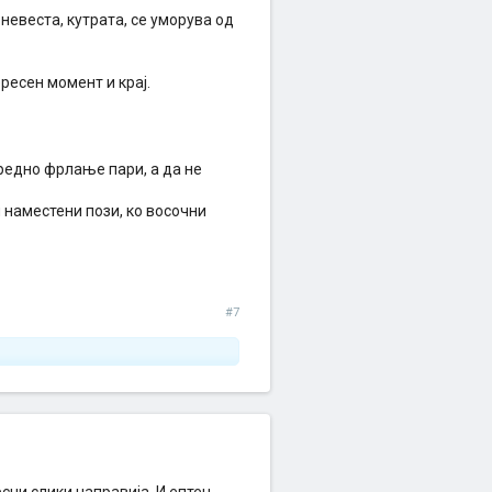
невеста, кутрата, се уморува од
ересен момент и крај.
вредно фрлање пари, а да не
 наместени пози, ко восочни
#7