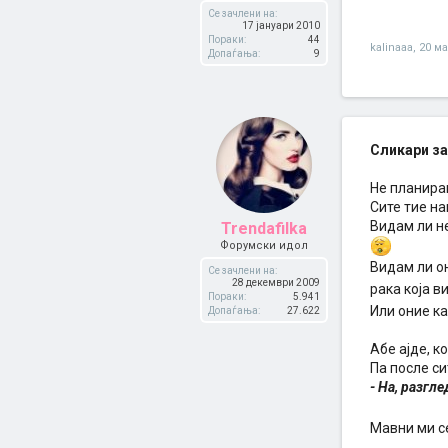
Се зачлени на:
17 јануари 2010
Пораки:
44
kalinaaa
,
20 ма
Допаѓања:
9
Сликари за
Не планира
Сите тие на
Видам ли не
Trendafilka
Форумски идол
Видам ли он
Се зачлени на:
28 декември 2009
рака која ви
Пораки:
5.941
Или оние к
Допаѓања:
27.622
Абе ајде, к
Па после си
- На, разгл
Мавни ми с