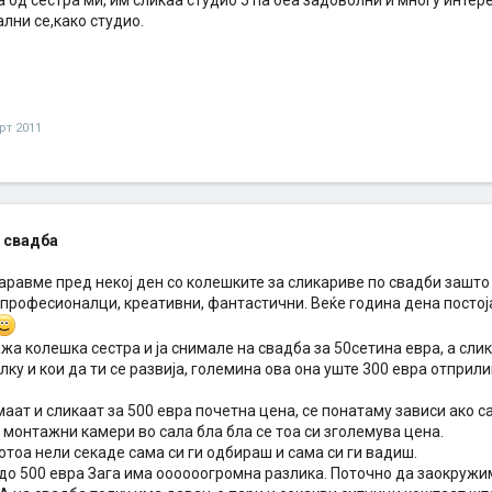
 од сестра ми, им сликаа студио 5 па беа задоволни и многу интере
лни се,како студио.
рт 2011
 свадба
равме пред некој ден со колешките за сликариве по свадби зашто 
професионалци, креативни, фантастични. Веќе година дена постоја
жа колешка сестра и ја снимале на свадба за 50сетина евра, а слик
ку и кои да ти се развија, големина ова она уште 300 евра отприл
маат и сликаат за 500 евра почетна цена, се понатаму зависи ако 
монтажни камери во сала бла бла се тоа си зголемува цена.
отоа нели секаде сама си ги одбираш и сама си ги вадиш.
 до 500 евра Зага има оооооогромна разлика. Поточно да заокружи