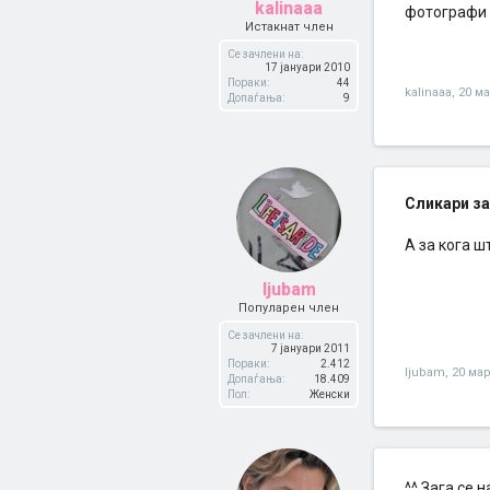
kalinaaa
фотографи 
Истакнат член
Се зачлени на:
17 јануари 2010
Пораки:
44
kalinaaa
,
20 ма
Допаѓања:
9
Сликари за
А за кога ш
ljubam
Популарен член
Се зачлени на:
7 јануари 2011
Пораки:
2.412
ljubam
,
20 мар
Допаѓања:
18.409
Пол:
Женски
^^ Зага се 