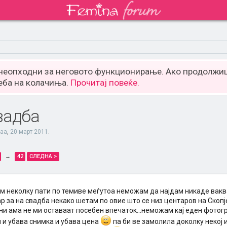
 неопходни за неговото функционирање. Ако продолжиш
еба на колачиња.
Прочитај повеќе.
вадба
aaa
,
20 март 2011
.
→
42
СЛЕДНА >
м неколку пати по темиве меѓутоа неможам да најдам никаде ваква
р за на свадба некако шетам по овие што се низ центаров на Скоп
ни ама не ми оставаат посебен впечаток...неможам кај еден фотог
 и убава снимка и убава цена
па би ве замолила доколку некој 