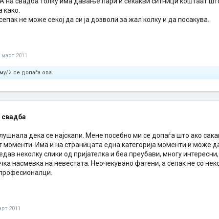
 А на свадба толку има давање пари и секакви ситници коштаат шт
а како.
сепак не може секој да си ја дозволи за жал колку и да посакува.
 март 2011
му/ѝ се допаѓа ова.
 свадба
 слушнала дека се најскапи. Мене посебно ми се допаѓа што ако сака
 моменти. Има и на страницата една категорија моменти и може да 
дав неколку слики од пријателка и беа преубави, многу интересни, 
чка насмевка на невестата. Неочекувано фатени, а сепак не со не
 професионалци.
арт 2011