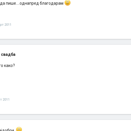
да пише....однапред благодарам
рт 2011
 свадба
то како?
т 2011
најдобри.