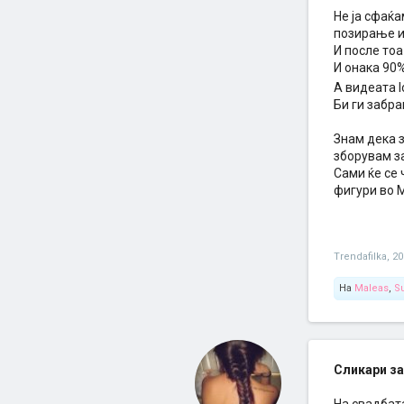
Не ја сфаќа
позирање и
И после то
И онака 90%
А видеата lo
Би ги забра
Знам дека з
зборувам з
Сами ќе се 
фигури во 
Trendafilka
,
20
На
Maleas
,
S
Сликари за