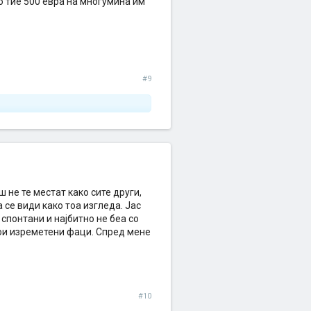
о тие 500 евра на многумина им
#9
ш не те местат како сите други,
се види како тоа изгледа. Јас
спонтани и најбитно не беа со
кои изреметени фаци. Спред мене
#10