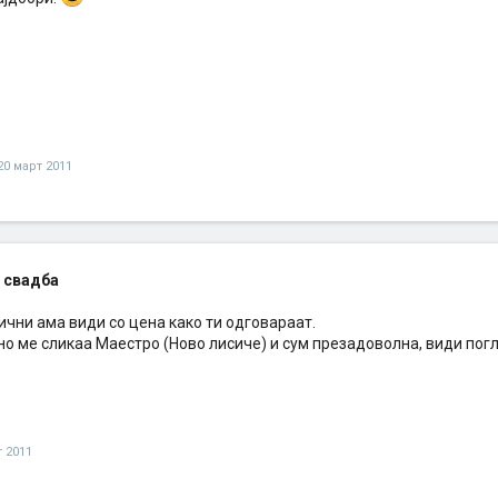
20 март 2011
 свадба
ични ама види со цена како ти одговараат.
но ме сликаа Маестро (Ново лисиче) и сум презадоволна, види пог
т 2011