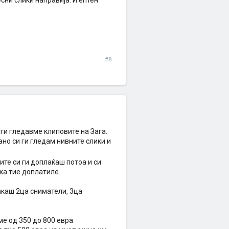
сни слики направија. И ептен
#8
ги гледавме клиповите на Зага.
но си ги гледам нивните слики и
ите си ги доплаќаш потоа и си
ика тие доплатиле.
сакаш 2ца сниматели, 3ца
ме од 350 до 800 евра