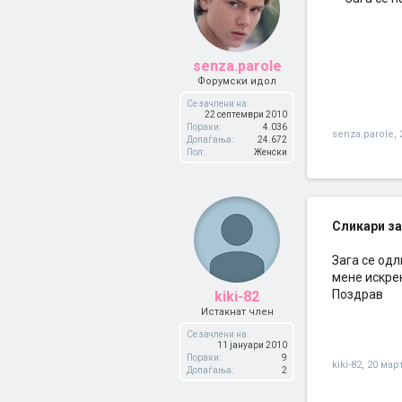
senza.parole
Форумски идол
Се зачлени на:
22 септември 2010
Пораки:
4.036
senza.parole
,
Допаѓања:
24.672
Пол:
Женски
Сликари за
Зага се одл
мене искре
Поздрав
kiki-82
Истакнат член
Се зачлени на:
11 јануари 2010
Пораки:
9
kiki-82
,
20 мар
Допаѓања:
2