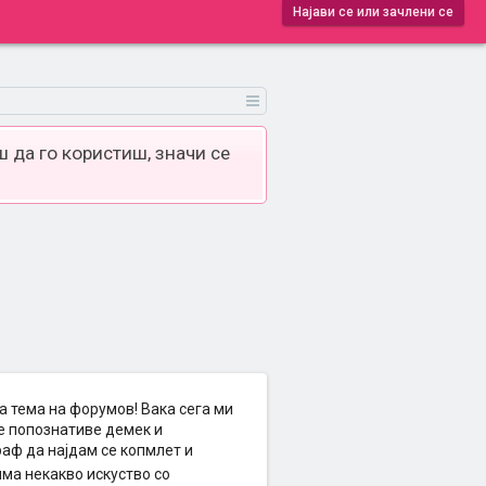
Најави се или зачлени се
 да го користиш, значи се
 тема на форумов! Вака сега ми
је попознативе демек и
раф да најдам се копмлет и
има некакво искуство со