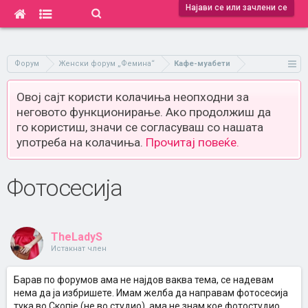
Најави се или зачлени се
Форум
Женски форум „Фемина“
Кафе-муабети
Овој сајт користи колачиња неопходни за
неговото функционирање. Ако продолжиш да
го користиш, значи се согласуваш со нашата
употреба на колачиња.
Прочитај повеќе.
Фотосесија
TheLadyS
Истакнат член
Барав по форумов ама не најдов ваква тема, се надевам
нема да ја избришете. Имам желба да направам фотосесија
тука во Скопје (не во студио), ама не знам кое фотостудио