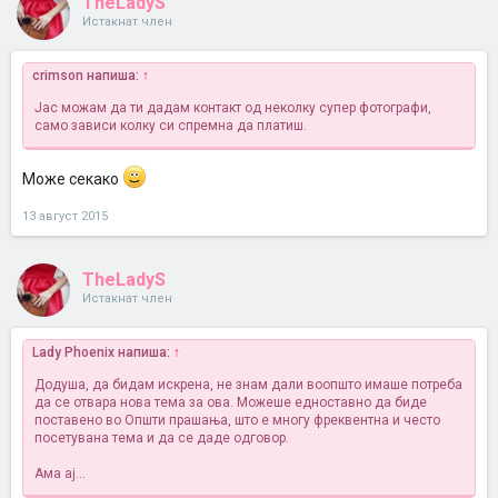
TheLadyS
Истакнат член
crimson напиша:
↑
Јас можам да ти дадам контакт од неколку супер фотографи,
само зависи колку си спремна да платиш.
Може секако
13 август 2015
TheLadyS
Истакнат член
Lady Phoenix напиша:
↑
Додуша, да бидам искрена, не знам дали воопшто имаше потреба
да се отвара нова тема за ова. Можеше едноставно да биде
поставено во Општи прашања, што е многу фреквентна и често
посетувана тема и да се даде одговор.
Ама ај...