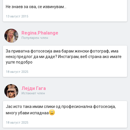
Не знаев за ова, се извинувам...
13 август 2015
Regina.Phalange
Популарен член
За приватна фотосесија ама барам женски фотограф, има
некој предлог да ми даде? Инстаграм, веб страна ако имате
уште подобро
18 август 2025
Лејди Гага
Истакнат член
Јас исто така имам слики од професионална фотосесија,
многу убави испаднаа
18 август 2025