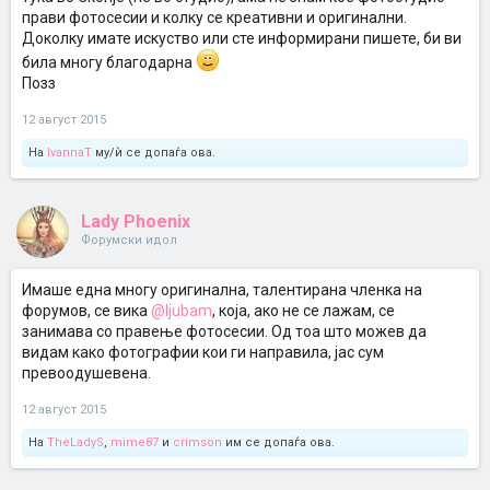
прави фотосесии и колку се креативни и оригинални.
Доколку имате искуство или сте информирани пишете, би ви
била многу благодарна
Позз
12 август 2015
На
IvannaT
му/ѝ се допаѓа ова.
Lady Phoenix
Форумски идол
Имаше една многу оригинална, талентирана членка на
форумов, се вика
@ljubam
, која, ако не се лажам, се
занимава со правење фотосесии. Од тоа што можев да
видам како фотографии кои ги направила, јас сум
превоодушевена.
12 август 2015
На
TheLadyS
,
mime87
и
crimson
им се допаѓа ова.