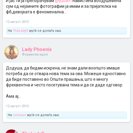
И јас ти ја препорачувам
@ljubam
навистина воодушевена
сум од нејзините фотографии ја имам и за пријателка на
фб,девојката е феноменална...
12 август 2015
На
TheLadyS
му/ѝ се допаѓа ова.
Lady Phoenix
Форумски идол
Додуша, да бидам искрена, не знам дали воопшто имаше
потреба да се отвара нова тема за ова. Можеше едноставно
да биде поставено во Општи прашања, што е многу
фреквентна и често посетувана тема и да се даде одговор.
Ама ај...
12 август 2015
На
crimson
му/ѝ се допаѓа ова.