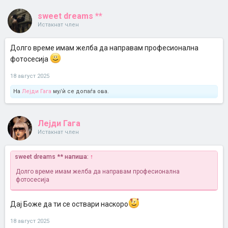
sweet dreams **
Истакнат член
Долго време имам желба да направам професионална
фотосесија
18 август 2025
На
Лејди Гага
му/ѝ се допаѓа ова.
Лејди Гага
Истакнат член
sweet dreams ** напиша:
↑
Долго време имам желба да направам професионална
фотосесија
Дај Боже да ти се оствари наскоро
18 август 2025