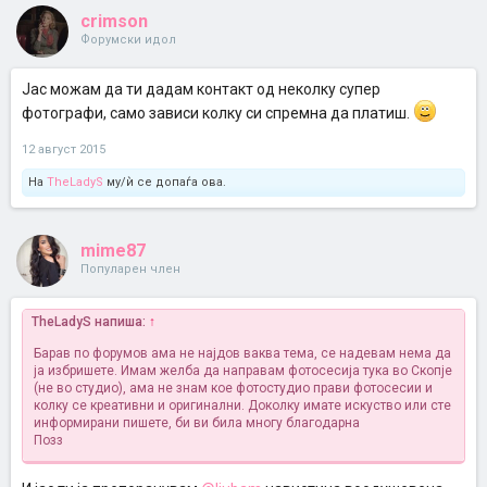
crimson
Форумски идол
Јас можам да ти дадам контакт од неколку супер
фотографи, само зависи колку си спремна да платиш.
12 август 2015
На
TheLadyS
му/ѝ се допаѓа ова.
mime87
Популарен член
TheLadyS напиша:
↑
Барав по форумов ама не најдов ваква тема, се надевам нема да
ја избришете. Имам желба да направам фотосесија тука во Скопје
(не во студио), ама не знам кое фотостудио прави фотосесии и
колку се креативни и оригинални. Доколку имате искуство или сте
информирани пишете, би ви била многу благодарна
Позз