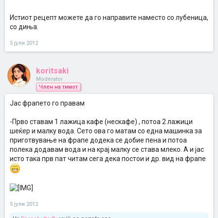
Истиот рецепт можете да го направите наместо со лубеница,
со диња.
5 јули 2012
koritsaki
Moderator
Член на тимот
Јас фрапето го правам
-Прво ставам 1 лажица кафе (нескафе) , потоа 2 лажици
шеќер и малку вода. Сето ова го матам со една машинка за
приготвување на фрапе додека се добие пена и потоа
полека додавам вода и на крај малку се става млеко. А и јас
исто така прв пат читам сега дека постои и др. вид на фрапе
5 јули 2012