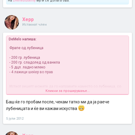
На
Divinebutterfly
му/ѝ се допаѓа ова.
Xepp
Истакнат член
DeMelo напиша:
Фрапе од лубеница
- 200 гр. лубеница
- 200 гр. сладолед од ванила
- 5 дцл. ладно млеко
- 4 лажици шеќер во прав
Истиот рецепт можете да го направите наместо со лубеница, со
Кликни за проширување...
диња.
Баш ќе го пробам после, чекам татко ми да ја раече
лубеницата и ќе ви кажам искуства
5 јули 2012