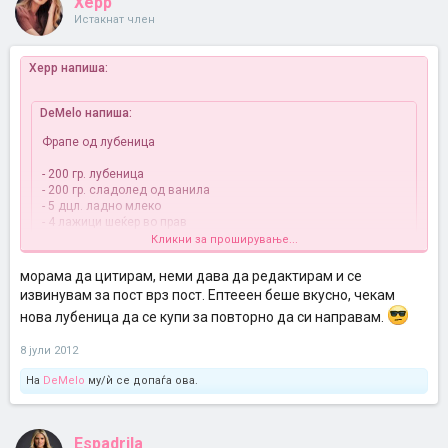
Xepp
Истакнат член
Xepp напиша:
DeMelo напиша:
Фрапе од лубеница
- 200 гр. лубеница
- 200 гр. сладолед од ванила
- 5 дцл. ладно млеко
- 4 лажици шеќер во прав
Кликни за проширување...
Истиот рецепт можете да го направите наместо со лубеница,
морама да цитирам, неми дава да редактирам и се
Кликни за проширување...
со диња.
извинувам за пост врз пост. Ептееен беше вкусно, чекам
нова лубеница да се купи за повторно да си направам.
Баш ќе го пробам после, чекам татко ми да ја раече лубеницата и
ќе ви кажам искуства
8 јули 2012
На
DeMelo
му/ѝ се допаѓа ова.
Espadrila