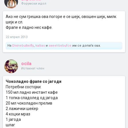
Форумски идол
Ако не сум грешка ова погоре е се шејк, овошен шејк, милк
шејк и сл.
Фрапе е ладно нес кафе.
22 април 2013
На
Divinebutterfly
,
kallias
и
sweet-bebufce
им се допаѓа ова.
ocila
Истакнат член
Чоколадно фрапе со јагоди
Потребни состојки:
150 мл ладно инстант кафе
1 топка сладолед од јагода
20 мл чоколаден прелив
2 лажички шеќер
4 коцки мраз
1 јагода
шлаг