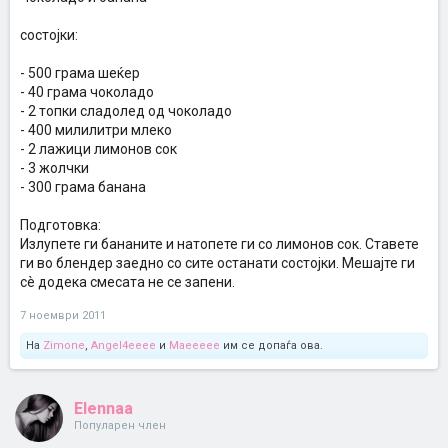
состојки:
- 500 грама шеќер
- 40 грама чоколадо
- 2 топки сладолед од чоколадо
- 400 милилитри млеко
- 2 лажици лимонов сок
- 3 жолчки
- 300 грама банана
Подготовка:
Излупете ги бананите и натопете ги со лимонов сок. Ставете
ги во блендер заедно со сите останати состојки. Мешајте ги
сè додека смесата не се запени.
7 ноември 2011
На
Zimone
,
Angel4eeee
и
Maeeeee
им се допаѓа ова.
Elennaa
Популарен член