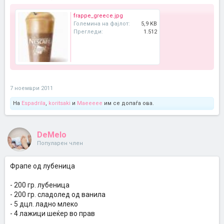
frappe_greece.jpg
Големина на фајлот:
5,9 KB
Прегледи:
1.512
7 ноември 2011
На
Espadrila
,
koritsaki
и
Maeeeee
им се допаѓа ова.
DeMelo
Популарен член
Фрапе од лубеница
- 200 гр. лубеница
- 200 гр. сладолед од ванила
- 5 дцл. ладно млеко
- 4 лажици шеќер во прав