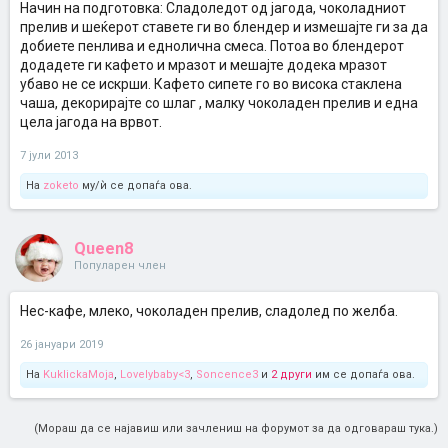
Начин на подготовка: Сладоледот од јагода, чоколадниот
прелив и шеќерот ставете ги во блендер и измешајте ги за да
добиете пенлива и еднолична смеса. Потоа во блендерот
додадете ги кафето и мразот и мешајте додека мразот
убаво не се искрши. Кафето сипете го во висока стаклена
чаша, декорирајте со шлаг , малку чоколаден прелив и една
цела јагода на врвот.
7 јули 2013
На
zoketo
му/ѝ се допаѓа ова.
Queen8
Популарен член
Нес-кафе, млеко, чоколаден прелив, сладолед по желба.
26 јануари 2019
На
KuklickaMoja
,
Lovelybaby<3
,
Soncence3
и
2 други
им се допаѓа ова.
(Мораш да се најавиш или зачлениш на форумот за да одговараш тука.)