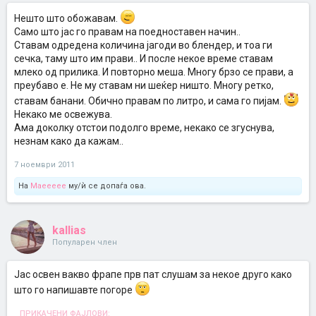
Нешто што обожавам.
Само што јас го правам на поедноставен начин..
Ставам одредена количина јагоди во блендер, и тоа ги
сечка, таму што им прави.. И после некое време ставам
млеко од прилика. И повторно меша. Многу брзо се прави, а
преубаво е. Не му ставам ни шеќер ништо. Многу ретко,
ставам банани. Обично правам по литро, и сама го пијам.
Некако ме освежува.
Ама доколку отстои подолго време, некако се згуснува,
незнам како да кажам..
7 ноември 2011
На
Maeeeee
му/ѝ се допаѓа ова.
kallias
Популарен член
Јас освен вакво фрапе прв пат слушам за некое друго како
што го напишавте погоре
ПРИКАЧЕНИ ФАЈЛОВИ: