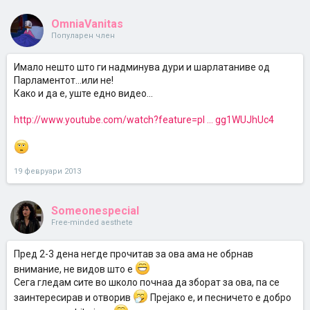
OmniaVanitas
Популарен член
Имало нешто што ги надминува дури и шарлатаниве од
Парламентот...или не!
Како и да е, уште едно видео...
http://www.youtube.com/watch?feature=pl ... gg1WUJhUc4
19 февруари 2013
Someonespecial
Free-minded aesthete
Пред 2-3 дена негде прочитав за ова ама не обрнав
внимание, не видов што е
Сега гледам сите во школо почнаа да зборат за ова, па се
заинтересирав и отворив
Прејако е, и песничето е добро