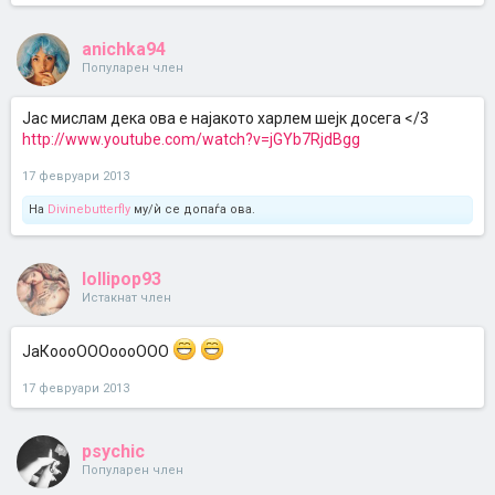
anichka94
Популарен член
Јас мислам дека ова е најакото харлем шејк досега </3
http://www.youtube.com/watch?v=jGYb7RjdBgg
17 февруари 2013
На
Divinebutterfly
му/ѝ се допаѓа ова.
lollipop93
Истакнат член
ЈаКоооОООоооООО
17 февруари 2013
psychic
Популарен член