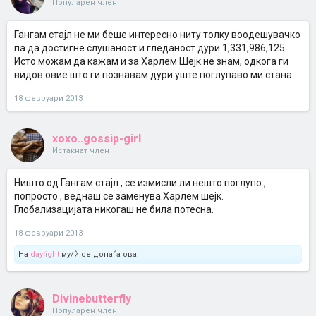
Популарен член
Гангам стајл не ми беше интересно ниту толку воодешувачко
па да достигне слушаност и гледаност дури 1,331,986,125.
Исто можам да кажам и за Харлем Шејк не знам, одкога ги
видов овие што ги познавам дури уште поглупаво ми стана.
18 февруари 2013
xoxo..gossip-girl
Истакнат член
Ништо од Гангам стајл , се измисли ли нешто поглупо ,
попросто , веднаш се заменува.Харлем шејк.
Глобализацијата никогаш не била потесна.
18 февруари 2013
На
daylight
му/ѝ се допаѓа ова.
Divinebutterfly
Популарен член