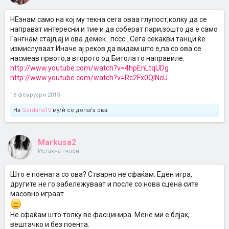
НЕзнам само на кој му текна сега оваа глупост,колку да се
направат интересни и тие и да соберат пари,зошто да е само
Гангнам стајл,ај и ова демек...пссс...Сега секакви танци ќе
измислуваат.Иначе ај реков да видам што е,па со ова се
насмеав првото,а второто од Битола го направиле.
http://www.youtube.com/watch?v=4hpEnLtqUDg
http://www.youtube.com/watch?v=Rc2Fx0QlNcU
18 февруари 2013
На
Gordana10
му/ѝ се допаѓа ова.
Markusa2
Истакнат член
Што е поената со ова? Стварно не сфаќам. Еден игра,
другите не го забележуваат и после со нова сцена сите
масовно играат.
Не сфаќам што толку ве фасцинира. Мене ми е блјак,
вештачко и без поента.