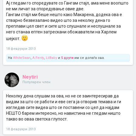
Ај гледам го споредувате со Гангам стајл, ама мене воопшто
не ми личат за споредување овие две.
Гангам стајл ми беше нешто како Макарена, додека ова е
стварно безвезалано видео што за неколку дена го
преплави цел свет и сите што слушнале и неслушнале за
него станаа ептен затрескани обожаватели на Харлем
шејкот.
18 февруари 2013
На
WhiteSwan
,
A.Fenty
,
LilBaby
и
5 други
им се допаѓа ова.
Neytiri
Популарен член
Неколку дена слушам за ова, но не се заинтересирав да
видам за што се работи и еве сега ја отворив темава и ги
изгледав сите видеа што се поставени со цел да најдам
НЕШТО барем интересно, но навистина не гледам ништо
такво во оваа светска глупост.
18 февруари 2013