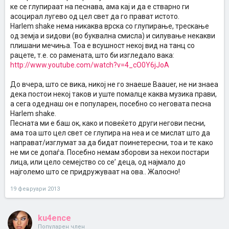
ке се глупираат на песнава, ама кај и да е стварно ги
асоцирал лугево од цел свет да го прават истото.
Harlem shake нема никаква врска со глупирање, трескање
од земја и ѕидови (во буквална смисла) и силување некакви
плишани мечиња. Тоа е всушност некој вид на танц со
рацете, т.е. со рамената, што би изгледало вака:
http://www.youtube.com/watch?v=4_cO0Y6jJoA
До вчера, што се вика, никој не го знаеше Baauer, не ни знаеа
дека постои некој таков и уште помалце каква музика прави,
а сега одеднаш он е популарен, посебно со неговата песна
Harlem shake.
Песната ми е баш ок, како и повеќето други негови песни,
ама тоа што цел свет се глупира на неа и се мислат што да
направат/изглумат за да бидат поинетересни, тоа и те како
не ми се допаѓа. Посебно немам зборови за некои постари
лица, или цело семејство со се’ деца, од најмало до
најголемо што се придружуваат на ова.. Жалосно!
19 февруари 2013
ku4ence
Популарен член