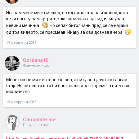
Незнам мене ми е смешно, но од една страна и жално, кога
ке ги погледнам кутрите како се маваат од ѕид и силуваат
невини мечиња...
Но сепак битолчани пред се се најјаки
од тоа видеото, се пресмеав..Инаку за ова дознав вчера..
19 февруари 2013
Gordana10
Форумски идол
Мене пак не ми е интересно ова, а ниту она другото гангам
стајл.Не се нешто што би опстанало долго време, а ниту пак
квалитетно.
19 февруари 2013
Chocolate.me
Популарен член