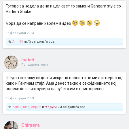
Готово за недела дена и цел свет го замени Gangam style со
Harlem Shake
мора да се направи харлем видео
18 февруари 2013
На
Ann.94
му/ѝ се допаѓа ова.
Isabel
Популарен член
Гледав неколку видеа, и искрено воопшто не ми е интересно,
како и Гангнам стајл. Ама денес такво е секојдневието кој
повеќе ќе се изглупира на луѓето им е поинтересен.
18 февруари 2013
На
nati44
,
blaa
,
Anja98
и
9 други
им се допаѓа ова.
Chimera