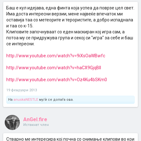
Баш е кул идејава, една финта која успеа да поврзе цел свет.
Има доста интересни верзии, мене највеќе впечаток ми
оставија таа со метеорите и терористите, а добро испаднала
и таа со к-15.
Клиповите започнуваат со еден маскиран кој игра сам, а
потоа му се придружува група и секој си "игра" за себе и баш
се интересни.
http://www.youtube.com/watch?v=9iXsOaWBwfc
http://www.youtube.com/watch?v=haCX9GjqBII
http://www.youtube.com/watch?v=Oz4Ku4bSKm0
19 февруари 2013
На
anuskaNESTLE
му/ѝ се допаѓа ова.
AnGel.fire
Истакнат член
Стварно ме интересира кој почна со снимање клипови во кои