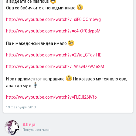
а видеата се hilarious
Oва со бабичките е ненадминливо
http://www.youtube.com/watch?v=siF0iQOm6wg
http://www.youtube.com/watch?v=c4-Of0dypoM
Па и македонски видеа имало
http://www.youtube.com/watch?v=2Wa_CTqv-HE
http://www.youtube.com/watch?v=WIswD7WZe2M
И за парламентот направиле
На кој ѕвер му текнало ова,
алал да му е
http://www.youtube.com/watch?v=FLEJI26iVfo
19 февруари 2013
Abeja
Популарен член