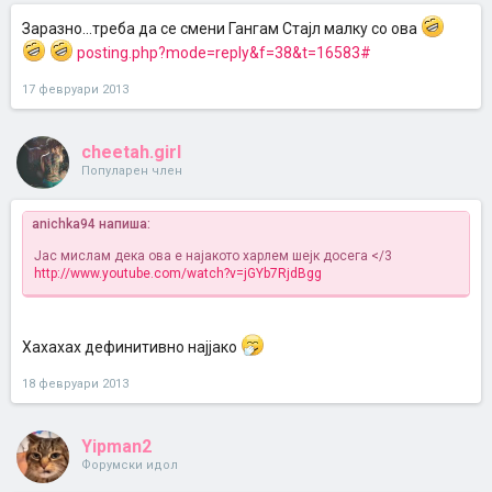
Заразно...треба да се смени Гангам Стајл малку со ова
posting.php?mode=reply&f=38&t=16583#
17 февруари 2013
cheetah.girl
Популарен член
anichka94 напиша:
Јас мислам дека ова е најакото харлем шејк досега </3
http://www.youtube.com/watch?v=jGYb7RjdBgg
Хахахах дефинитивно најјако
18 февруари 2013
Yipman2
Форумски идол