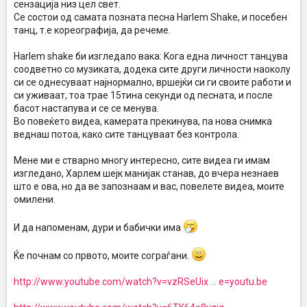
сензација низ цел свет.
Се состои од самата позната песна Harlem Shake, и посебен
танц, т.е кореографија, да речеме.
Harlem shake би изгледало вака: Kога една личност танцува
соодветно со музиката, додека сите други личности наоколу
си се однесуваат најнормално, вршејќи си ги своите работи и
си уживаат, тоа трае 15тина секунди од песната, и после
басот настапува и се се менува.
Во повеќето видеа, камерата прекинува, па нова снимка
веднаш потоа, како сите танцуваат без контрола.
Мене ми е стварно многу интересно, сите видеа ги имам
изгледано, Харлем шејк манијак станав, до вчера незнаев
што е ова, но да ве запознаам и вас, повелете видеа, моите
омилени.
И да напоменам, дури и бабички има
Ќе почнам со првото, моите сограѓани.
http://www.youtube.com/watch?v=vzRSeUix ... e=youtu.be