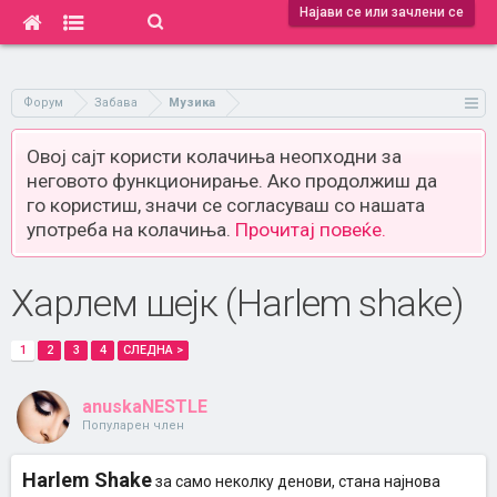
Најави се или зачлени се
Форум
Забава
Музика
Овој сајт користи колачиња неопходни за
неговото функционирање. Ако продолжиш да
го користиш, значи се согласуваш со нашата
употреба на колачиња.
Прочитај повеќе.
Харлем шејк (Harlem shake)
1
2
3
4
СЛЕДНА >
anuskaNESTLE
Популарен член
Harlem Shake
за само неколку денови, стана најнова