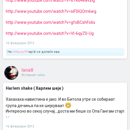
http://www.youtube.com/watch?v=6TK64e8vzig
http://www.youtube.com/watch?v=siF0iQOm6wg
http://www.youtube.com/watch?v=gfoBCshFs6s
http://www.youtube.com/watch?v=VI-6qyZ0-Ug
16 февруари 2013
На
lollipop93
му/ѝ се допаѓа ова.
lana8
Истакнат член
Harlem shake ( Харлем шејк )
Хахахаха навистина е јако. И во Битола утре се собираат
група дечиња па ке шејкуваат
Интересно во секој случај , доста ми беше со Опа Гангам стајл
-.-
16 февруари 2013