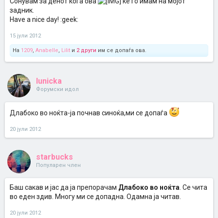
Сонувам за денот кога ова
ќе го имам на мојот
задник.
Have a nice day! :geek:
15 јули 2012
На
1209
,
Anabelle
,
Lilit
и
2 други
им се допаѓа ова.
lunicka
Форумски идол
Длабоко во ноќта-ја почнав синоќа,ми се допаѓа
20 јули 2012
starbucks
Популарен член
Баш сакав и јас да ја препорачам
Длабоко во ноќта
. Се чита
во еден здив. Многу ми се допадна. Одамна ја читав.
20 јули 2012