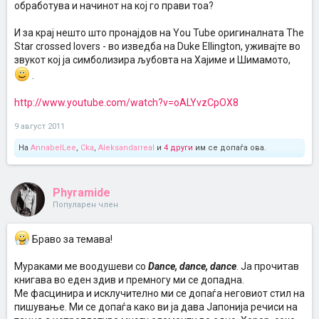
обработува и начинот на кој го прави тоа?
И за крај нешто што пронајдов на You Tube оригиналната The
Star crossed lovers - во изведба на Duke Ellington, уживајте во
звукот кој ја симболизира љубовта на Хајиме и Шимамото,
.
http://www.youtube.com/watch?v=oALYvzCpOX8
9 август 2011
На
AnnabelLee
,
Cka
,
Aleksandarreal
и
4 други
им се допаѓа ова.
Phyramide
Популарен член
Браво за темава!
Мураками ме воодушеви со
Dance, dance, dance
. Ја прочитав
книгава во еден здив и премногу ми се допадна.
Ме фасцинира и исклучително ми се допаѓа неговиот стил на
пишување. Ми се допаѓа како ви ја дава Јапонија речиси на