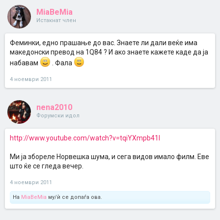
MiaBeMia
Истакнат член
Феминки, едно прашање до вас. Знаете ли дали веќе има
македонски превод на 1Q84 ? И ако знаете кажете каде да ја
набавам
. Фала
4 ноември 2011
nena2010
Форумски идол
http://www.youtube.com/watch?v=tqiYXmpb41I
Ми ја збореле Норвешка шума, и сега видов имало филм. Еве
што ќе се гледа вечер.
4 ноември 2011
На
MiaBeMia
му/ѝ се допаѓа ова.