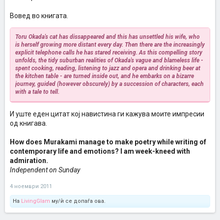
Вовед во книгата.
Toru Okada's cat has dissappeared and this has unsettled his wife, who
is herself growing more distant every day. Then there are the increasingly
explicit telephone calls he has stared receiving. As this compelling story
unfolds, the tidy suburban realities of Okada's vague and blameless life -
spent cooking, reading, listening to jazz and opera and drinking beer at
the kitchen table - are turned inside out, and he embarks on a bizarre
journey, guided (however obscurely) by a succession of characters, each
with a tale to tell.
И уште еден цитат кој навистина ги кажува моите импресии
од книгава.
How does Murakami manage to make poetry while writing of
contemporary life and emotions? I am week-kneed with
admiration.
Independent on Sunday
4 ноември 2011
На
LivingGlam
му/ѝ се допаѓа ова.