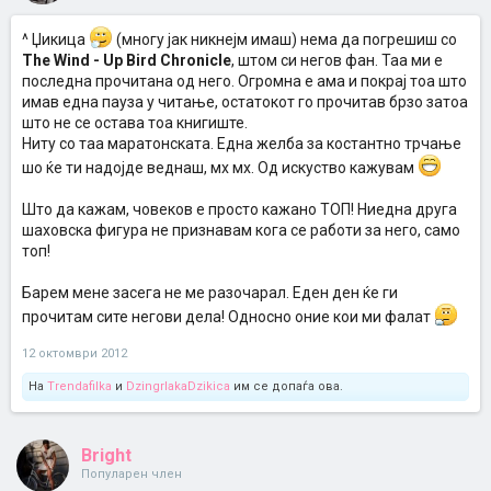
^ Џикица
(многу јак никнејм имаш) нема да погрешиш со
The Wind - Up Bird Chronicle
, штом си негов фан. Таа ми е
последна прочитана од него. Огромна е ама и покрај тоа што
имав една пауза у читање, остатокот го прочитав брзо затоа
што не се остава тоа книгиште.
Ниту со таа маратонската. Една желба за костантно трчање
шо ќе ти надојде веднаш, мх мх. Од искуство кажувам
Што да кажам, човеков е просто кажано ТОП! Ниедна друга
шаховска фигура не признавам кога се работи за него, само
топ!
Барем мене засега не ме разочарал. Еден ден ќе ги
прочитам сите негови дела! Односно оние кои ми фалат
12 октомври 2012
На
Trendafilka
и
DzingrlakaDzikica
им се допаѓа ова.
Bright
Популарен член