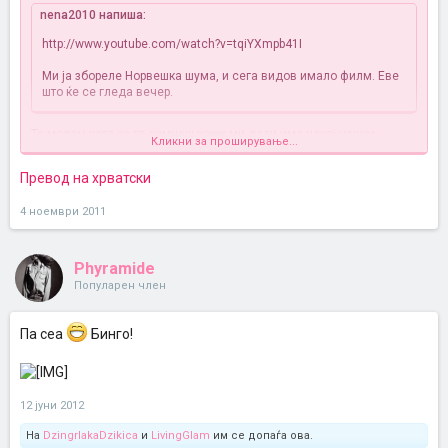
nena2010 напиша:
http://www.youtube.com/watch?v=tqiYXmpb41I
Ми ја збореле Норвешка шума, и сега видов имало филм. Еве
што ќе се гледа вечер.
Те молам кога ке го симнеш кажи ми дали има некој нашки
Кликни за проширување...
(мислам макар српски или хрватски) превод?
Превод на хрватски
4 ноември 2011
Phyramide
Популарен член
Па сеа
Бинго!
12 јуни 2012
На
DzingrlakaDzikica
и
LivingGlam
им се допаѓа ова.