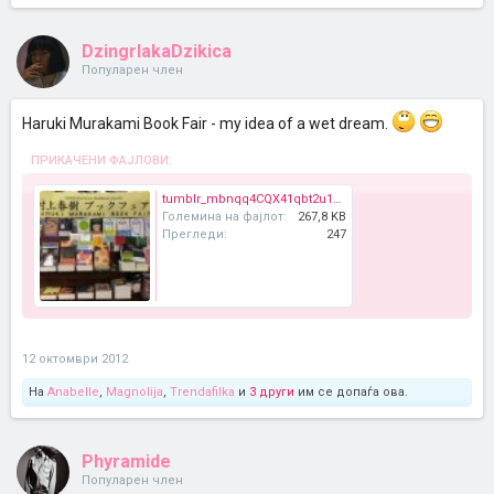
DzingrlakaDzikica
Популарен член
Haruki Murakami Book Fair - my idea of a wet dream.
ПРИКАЧЕНИ ФАЈЛОВИ:
tumblr_mbnqq4CQX41qbt2u1o1_500.jpg
Големина на фајлот:
267,8 KB
Прегледи:
247
12 октомври 2012
На
Anabelle
,
Magnolija
,
Trendafilka
и
3 други
им се допаѓа ова.
Phyramide
Популарен член