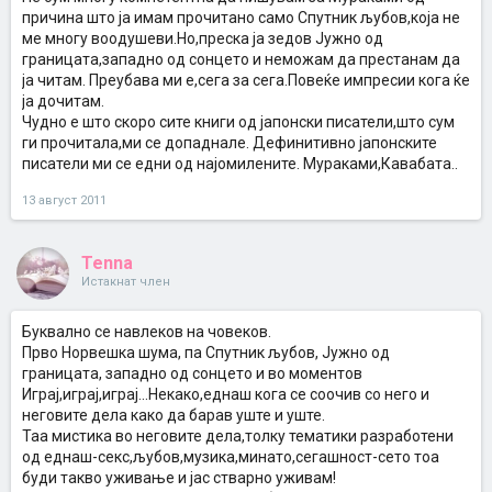
причина што ја имам прочитано само Спутник љубов,која не
ме многу воодушеви.Но,преска ја зедов Јужно од
границата,западно од сонцето и неможам да престанам да
ја читам. Преубава ми е,сега за сега.Повеќе импресии кога ќе
ја дочитам.
Чудно е што скоро сите книги од јапонски писатели,што сум
ги прочитала,ми се допаднале. Дефинитивно јапонските
писатели ми се едни од најомилените. Мураками,Кавабата..
13 август 2011
Tenna
Истакнат член
Буквално се навлеков на човеков.
Прво Норвешка шума, па Спутник љубов, Јужно од
границата, западно од сонцето и во моментов
Играј,играј,играј...Некако,еднаш кога се соочив со него и
неговите дела како да барав уште и уште.
Таа мистика во неговите дела,толку тематики разработени
од еднаш-секс,љубов,музика,минато,сегашност-сето тоа
буди такво уживање и јас стварно уживам!