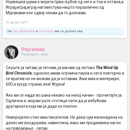
Норвешка шума е мојата прва љубов од него и тоа и остана,а
Играј,играј,играј наговестува нешто поразлично од
Мураками кое одвај чекам да го дознаам.
31 август 2011
На
Cka
,
MiaBeMia
и
Theodora
им се допаѓа ова.
Phyramide
Популарен член
Сеуште ја читам, ја тегнам, ја мачам од летово
The Wind Up
Bird Chronicle
, односно имав огромна пауза и сега повторно и
се вратив но не можам да ја оставам. Ама има и материјал,
600 и кусур страни, иха! Журка!
Ако ви се најде во рака некако на некој начин - прочитајте ја.
Одлична е, морам уште стотици пати да ја избубкам
другарката која ми ја даде ко поклон.
Неверојатен стил има писателов. Не дека сум изненадена но
денес ме воодушеви, навистина, иако ми предизвика нагон
на повраќање - сепак.