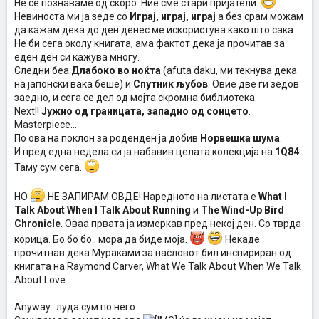
Не се познаваме од скоро. Ние сме стари пријатели.
Невиноста ми ја зеде со
Играј, играј, играј
а без срам можам
да кажам дека до ден денес ме искористува како што сака.
Не би сега околу книгата, ама фактот дека ја прочитав за
еден ден си кажува многу.
Следни беа
Длабоко во ноќта
(afuta daku, ми текнува дека
на јапонски вака беше) и
Спутник љубов
. Овие две ги зедов
заедно, и сега се дел од мојта скромна библиотека.
Next!!
Јужно од границата, западно од сонцето
.
Masterpiece...
По ова на поклон за роденден ја добив
Норвешка шума
.
И пред една недела си ја набавив целата колекција на
1Q84
.
Таму сум сега.
НО
НЕ ЗАПИРАМ ОВДЕ! Наредното на листата е
What I
Talk About When I Talk About Running
и
The Wind-Up Bird
Chronicle
. Оваа првата ја измеркав пред некој ден. Со тврда
корица. Бо бо бо.. мора да биде моја.
Некаде
прочитнав дека Мураками за насловот бил инспириран од
книгата на Raymond Carver, What We Talk About When We Talk
About Love.
Anyway.. луда сум по него.