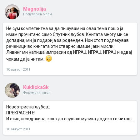
Magnolija
Популарен член
Не сум компетентна за да пишувам на оваа тема пошо ја
имам прочитано само Спутник љубов. Книгата многу ми се
допадна, ми ја подарија за роденден. Нон стоп подлекував
реченици во книгата оти стварно имаше јаки мисли.
Ливинг ми напиша импресии од ИГРАЈ, ИГРАЈ, ИГРАЈ и едвај
чекам да ја читам.
10 август 2011
KuklickaSk
Форумски идол
Новоотриена љубов..
ПРЕКРАСЕН Е!
И стил, и содржина, како да слушаш музика додека го читаш..
10 август 2011