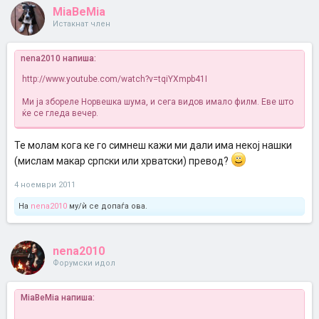
MiaBeMia
Истакнат член
nena2010 напиша:
http://www.youtube.com/watch?v=tqiYXmpb41I
Ми ја збореле Норвешка шума, и сега видов имало филм. Еве што
ќе се гледа вечер.
Те молам кога ке го симнеш кажи ми дали има некој нашки
(мислам макар српски или хрватски) превод?
4 ноември 2011
На
nena2010
му/ѝ се допаѓа ова.
nena2010
Форумски идол
MiaBeMia напиша: