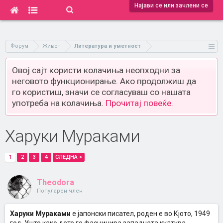
Најави се или зачлени се
Форум
Живот
Литература и уметност
Овој сајт користи колачиња неопходни за
неговото функционирање. Ако продолжиш да
го користиш, значи се согласуваш со нашата
употреба на колачиња.
Прочитај повеќе.
Харуки Мураками
1
2
3
4
СЛЕДНА >
Theodora
Популарен член
Харуки Мураками
е јапонски писател, роден е во Кјото, 1949