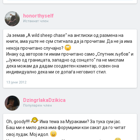
honorthyself
Истакнат член
Ја земав „A wild sheep chase“ на англиски од размена на
книги, ама уште не сум стигнала да ја прочитам. Да не ја има
некоја прочитано случајно?
Инаку од авторов ги имам прочитано само „Спутник љубов“ и
„Јужно од границата, западно од сонцето“ па не мислам
дека можам да дадам соодветен коментар, освен она
индивидуално дека ми се допаѓа неговиот стил.
13 јуни 2012
DzingrlakaDzikica
Популарен член
Oh, goody!!!!
Има тема за Мураками? За тука сум јас.
Баш ми е мило дека има форумџики кои сакат да го читат
овој лудак. Мој идол.