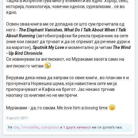
тацна а испреплетува многу елементи во едно. Хорор, секс,
историја, психологија, човечки односи, суреализам....се во
едно.
Освен оваа книга ми се допадна се што сум прочитала од
него -
The Elephant Vanishes
,
What Do I Talk About When I Talk
About Running
(автобиографски би рекла прирачник за сите
оние кои сакаат да трчаат и да се спремат да речеме дури и
за маратон),
Sputnik My Love
и моментално ја читам
The Wind
- Up Bird Chronicle
.
Се извинувам за англискиот, но Мураками засега само на
англиски го читам
Верувам дека нема да запрам со овие книги...во план ми е и
прочуената Норвешка шума, која навистина сите ми ја
препорачуваат и Кафка на брегот. Јас некако тргнав
наопаку со книгиве но не ми пречи.
Мураками - да, го сакам. Me love him a looong time
9 август 2011
На
Cka
,
Trendafilka
,
LivingGlam
и
1 друга личност
им се допаѓа ова.