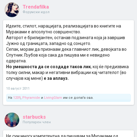
Trendafilka
Форумски идол
Идеите, стилот, нарацијата, реализацијата во книгите на
Мураками е апсолутно совршенство.
Авторот е брилијантен, останав подзината која ја завршив
Јужно од границата, западно од сонцето.
Сепак, морам да признаам дека главниот лик, девојката во
Спутник Љубов која сака да пишува ми е невидено
одвратна.
Но умешноста да се создаде таков лик
, кој ќе предизвика
толку силни, макар и негативни вибрации кај читателот (во
случајов кај мене)
е за аплауз.
10 август 2011
На
1209
,
Phyramide
и
LivingGlam
им се допаѓа ова.
starbucks
Популарен член
Не сум многу компетентна да пишувам за Мураками од