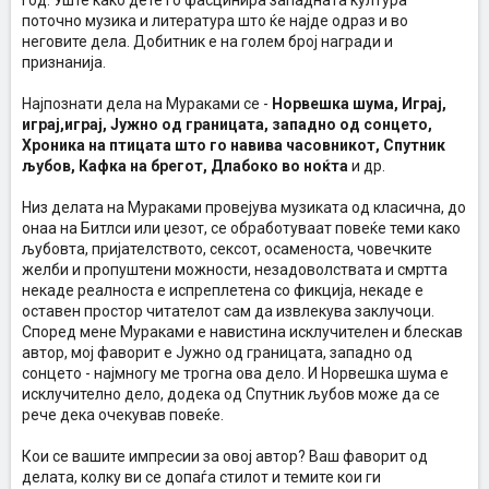
год. Уште како дете го фасцинира западната култура
поточно музика и литература што ќе најде одраз и во
неговите дела. Добитник е на голем број награди и
признанија.
Најпознати дела на Мураками се -
Норвешка шума, Играј,
играј,играј, Јужно од границата, западно од сонцето,
Хроника на птицата што го навива часовникот, Спутник
љубов, Кафка на брегот, Длабоко во ноќта
и др.
Низ делата на Мураками провејува музиката од класична, до
онаа на Битлси или џезот, се обработуваат повеќе теми како
љубовта, пријателството, сексот, осаменоста, човечките
желби и пропуштени можности, незадоволствата и смртта
некаде реалноста е испреплетена со фикција, некаде е
оставен простор читателот сам да извлекува заклучоци.
Според мене Мураками е навистина исклучителен и блескав
автор, мој фаворит е Јужно од границата, западно од
сонцето - најмногу ме трогна ова дело. И Норвешка шума е
исклучително дело, додека од Спутник љубов може да се
рече дека очекував повеќе.
Кои се вашите импресии за овој автор? Ваш фаворит од
делата, колку ви се допаѓа стилот и темите кои ги