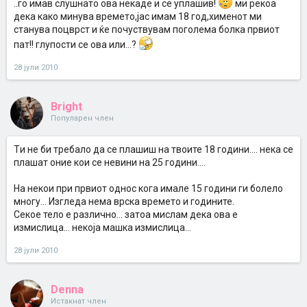
..го имав слушнато ова некаде и се уплашив!
ми рекоа
дека како минува времето,јас имам 18 год,хименот ми
станува поцврст и ќе почуствувам поголема болка првиот
пат!! глупости се ова или...?
28 јули 2010
Bright
Популарен член
Tи не би требало да се плашиш на твоите 18 години.... нека се
плашат оние кои се невини на 25 години....
На некои при првиот однос кога имале 15 години ги болело
многу... Изгледа нема врска времето и годините.
Секое тело е различно... затоа мислам дека ова е
измислица... некоја машка измислица...
28 јули 2010
Denna
Истакнат член