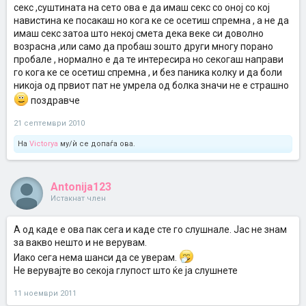
секс ,суштината на сето ова е да имаш секс со оној со кој
навистина ке посакаш но кога ке се осетиш спремна , а не да
имаш секс затоа што некој смета дека веке си доволно
возрасна ,или само да пробаш зошто други многу порано
пробале , нормално е да те интересира но секогаш направи
го кога ке се осетиш спремна , и без паника колку и да боли
никоја од првиот пат не умрела од болка значи не е страшно
поздравче
21 септември 2010
На
Victorya
му/ѝ се допаѓа ова.
Antonija123
Истакнат член
А од каде е ова пак сега и каде сте го слушнале. Јас не знам
за вакво нешто и не верувам.
Иако сега нема шанси да се уверам.
Не верувајте во секоја глупост што ќе ја слушнете
11 ноември 2011