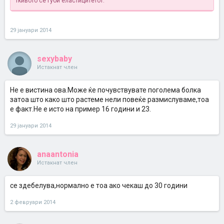
ткивото се губи еластицитетот.
29 јануари 2014
sexybaby
Истакнат член
Не е вистина ова.Може ќе почувствувате поголема болка
затоа што како што растеме нели повеќе размислуваме,тоа
е факт.Не е исто на пример 16 години и 23.
29 јануари 2014
anaantonia
Истакнат член
се здебелува,нормално е тоа ако чекаш до 30 години
2 февруари 2014