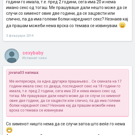
години го имала, т.е. пред 2 години, сега има 20 и нема
имано секс од тогаш. Ме прашуваше дали нешто може да се
случи со хименот овие две години, да се зацрвсти или
слично, па да има големи болки наредниот секс? Незнаев кај
да прашам можеби нема врска со темава се извинувам.
3 февруари 2014
sexybaby
Истакнат член
jovana03 напиша:
Ме интересира, за една другарка прашањево... Се скинала на 17
години имала секс со двајца, последниот секс на 18 години го
имала, т.е. пред 2 години, сега има 20 и нема имано секс од
тогаш. Ме прашуваше дали нешто може да се случи со хименот
овие две години, да се зацрвсти или слично, па да има големи
болки наредниот секс? Незнаев кај да прашам можеби нема
врска со темава се извинувам.
Со хименот ништо нема да се случи затоа што веќе го нема