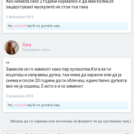
Ако немала секс 2 години нормално е да има болки,се
зацврстуваат мускулите не стои тоа така.
3 февруари 2014
На
jovana03
му/ѝ се допаѓа ова.
Gea
Популарен член
^^
Замисли си го хименот како пар хулахопки.Кога ќе ги
исцепаш и направиш дупка, таа нема да зарасне или да ја
снема и после 20 години да ги облечеш, единствено дупката
ако не ја сошиеш. Е исто е и со хименот.
3 февруари 2014
На
jovana03
му/ѝ се допаѓа ова.
(Мораш да се најавиш или зачлениш на форумот за да одговараш тука.)