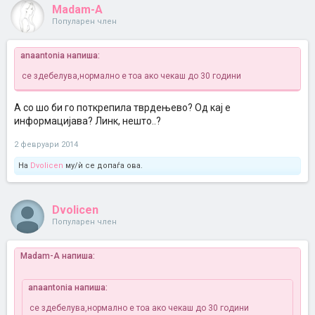
Madam-A
Популарен член
anaantonia напиша:
се здебелува,нормално е тоа ако чекаш до 30 години
А со шо би го поткрепила тврдењево? Од кај е
информацијава? Линк, нешто..?
2 февруари 2014
На
Dvolicen
му/ѝ се допаѓа ова.
Dvolicen
Популарен член
Madam-A напиша:
anaantonia напиша:
се здебелува,нормално е тоа ако чекаш до 30 години