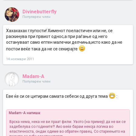
Divinebutterfly
Популарен член
Хахахахах глупости! Хименот поеластичен или не, се
раскинува при првиот однос,а при раѓање од него
остануваат само ептен малечки делчиња,исто како да не
постои веќе така да не се секирајте
14 ноември 2011
Madam-A
Популарен член
Еве ќе си се цитирам самата себеси од друга тема
:
Madam-A напиша:
Врска нема, нека не ви праат филм. Увото (на пример) да не ви се
задебелува со годините?! Ако веќе барам некоја логика во
еластичноста, ондак одиме во обратен правец. Со стареењето на