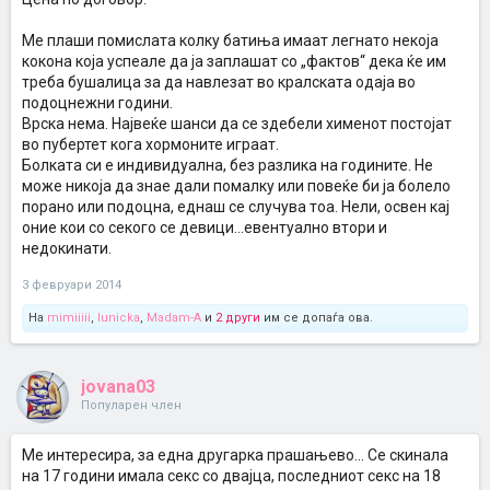
Ме плаши помислата колку батиња имаат легнато некоја
кокона која успеале да ја заплашат со „фактов“ дека ќе им
треба бушалица за да навлезат во кралската одаја во
подоцнежни години.
Врска нема. Највеќе шанси да се здебели хименот постојат
во пубертет кога хормоните играат.
Болката си е индивидуална, без разлика на годините. Не
може никоја да знае дали помалку или повеќе би ја болело
порано или подоцна, еднаш се случува тоа. Нели, освен кај
оние кои со секого се девици...евентуално втори и
недокинати.
3 февруари 2014
На
mimiiiii
,
lunicka
,
Madam-A
и
2 други
им се допаѓа ова.
jovana03
Популарен член
Ме интересира, за една другарка прашањево... Се скинала
на 17 години имала секс со двајца, последниот секс на 18