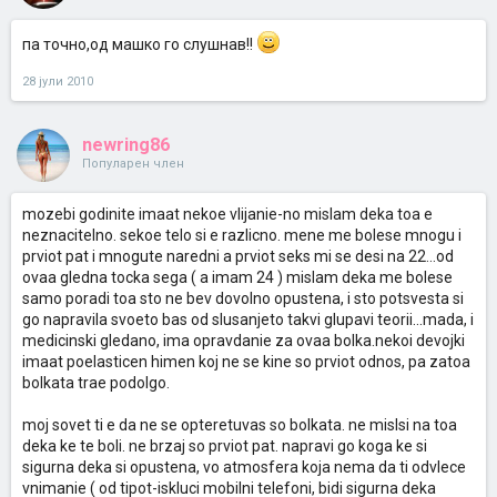
па точно,од машко го слушнав!!
28 јули 2010
newring86
Популарен член
mozebi godinite imaat nekoe vlijanie-no mislam deka toa e
neznacitelno. sekoe telo si e razlicno. mene me bolese mnogu i
prviot pat i mnogute naredni a prviot seks mi se desi na 22...od
ovaa gledna tocka sega ( a imam 24 ) mislam deka me bolese
samo poradi toa sto ne bev dovolno opustena, i sto potsvesta si
go napravila svoeto bas od slusanjeto takvi glupavi teorii...mada, i
medicinski gledano, ima opravdanie za ovaa bolka.nekoi devojki
imaat poelasticen himen koj ne se kine so prviot odnos, pa zatoa
bolkata trae podolgo.
moj sovet ti e da ne se opteretuvas so bolkata. ne mislsi na toa
deka ke te boli. ne brzaj so prviot pat. napravi go koga ke si
sigurna deka si opustena, vo atmosfera koja nema da ti odvlece
vnimanie ( od tipot-iskluci mobilni telefoni, bidi sigurna deka