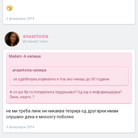
2 февруари 2014
anaantonia
Истакнат член
Madam-A напиша:
anaantonia напиша:
се здебелува,нормално е тоа ако чекаш до 30 години
А со шо би го поткрепила тврдењево? Од кај е информацијава?
Линк, нешто..?
не ми треба линк ни никаква теорија од другарки имам
слушано дека е мнооогу поболно
3 февруари 2014