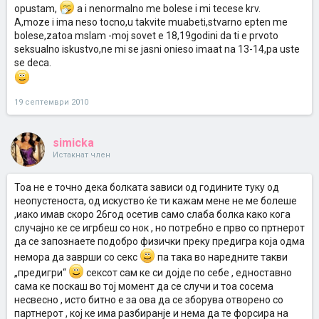
pozdrav
opustam,
a i nenormalno me bolese i mi tecese krv.
A,moze i ima neso tocno,u takvite muabeti,stvarno epten me
bolese,zatoa mslam -moj sovet e 18,19godini da ti e prvoto
seksualno iskustvo,ne mi se jasni onieso imaat na 13-14,pa uste
se deca.
19 септември 2010
simicka
Истакнат член
Тоа не е точно дека болката зависи од годините туку од
неопустеноста, од искуство ќе ти кажам мене не ме болеше
,иако имав скоро 26год осетив само слаба болка како кога
случајно ке се игрбеш со нок , но потребно е прво со пртнерот
да се запознаете подобро физички преку предигра која одма
немора да заврши со секс
па така во наредните такви
„предигри“
сексот сам ке си дојде по себе , едноставно
сама ке поскаш во тој момент да се случи и тоа сосема
несвесно , исто битно е за ова да се зборува отворено со
партнерот , кој ке има разбиранје и нема да те форсира на