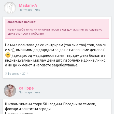
Madam-A
Популарен член
anaantonia напиша:
не ми треба линк ни никаква теорија од другарки имам слушано
дека е мнооогу поболно
Не ми е поентава да се контрирам (тоа си е твој став, ова си
е мој), ама имам да додадам за да не ги плашеме децава (
) дека јас од медицински аспект тврдам дека болката е
индивидуална и мислам дека што ги болело е до нив лично,
а не до хименот и неговото задебелување.
3 февруари 2014
calliope
Популарен член
Шиткам химени стари 50+ години. Погодни за темели,
фасади и заштитни огради.
Цена по договор.