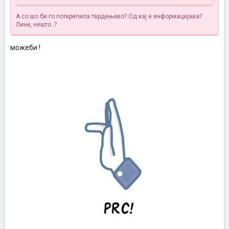
А со шо би го поткрепила тврдењево? Од кај е информацијава?
Линк, нешто..?
можеби !