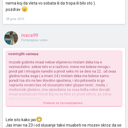
nema koj da vleta vo sobata ili da tropa ili bilo sto ).
pozdrav
28 јули 2010
maca99
Популарен член
newring86 напиша:
mozebi godinite imaat nekoe vlijanie-no mislam deka toa e
neznacitelno. sekoe telo si e razlicno. mene me bolese mnogu i
prviot pat i mnogute naredni a prviot seks mi se desi na 22...od ovaa
gledna tocka sega ( a imam 24 ) mislam deka me bolese samo
poradi toa sto ne bev dovolno opustena, i sto potsvesta si go
napravila svoeto bas od slusanjeto takvi glupavi teorii...mada, i
medicinski gledano, ima opravdanie za ovaa bolka.nekoi devojki
imaat poelasticen himen koj ne se kine so prviot odnos, pa zatoa
bolkata trae podolgo.
Кликни за проширување...
moj sovet ti e da ne se opteretuvas so bolkata. ne mislsi na toa deka
ke te boli. ne brzaj so prviot pat. napravi go koga ke si sigurna deka si
opustena, vo atmosfera koja nema da ti odvlece vnimanie ( od tipot-
Lele isto kako jas
iskluci mobilni telefoni, bidi sigurna deka nema koj da vleta vo sobata
Jas imav na 23 i od slusanje takvi muabeti ne mozev skroz da se
ili da tropa ili bilo sto ).