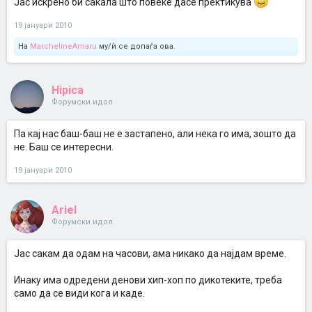
Јас искрено би сакала што повеќе дасе пректикува
19 јануари 2010
На
MarchelineAmaru
му/ѝ се допаѓа ова.
Hipica
Форумски идол
Па кај нас баш-баш не е застапено, али нека го има, зошто да
не. Баш се интересни.
19 јануари 2010
Ariel
Форумски идол
Јас сакам да одам на часови, ама никако да најдам време.
Инаку има одредени денови хип-хоп по дикотеките, треба
само да се види кога и каде.