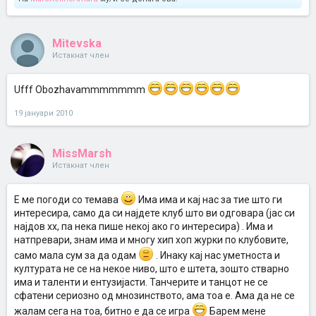
Mitevska
Истакнат член
Ufff Obozhavammmmmmm
19 јануари 2010
MissMarsh
Истакнат член
E ме погоди со темава
Има има и кај нас за тие што ги
интересира, само да си најдете клуб што ви одговара (јас си
најдов хх, па нека пише некој ако го интересира) . Има и
натпревари, знам има и многу хип хоп журки по клубовите,
само мала сум за да одам
. Инаку кај нас уметноста и
културата не се на некое ниво, што е штета, зошто стварно
има и таленти и ентузијасти. Танчерите и танцот не се
сфатени сериозно од мнозинството, ама тоа е. Ама да не се
жалам сега на тоа, битно е да се игра
Барем мене