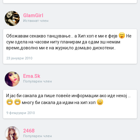
GlamGirl
Истакнат член
Обожавам секакво танцување... а Хип хоп е ми е фејв
Не
сум одела на часови ниту планирам да одам зш немам
време,доволно ми е на журки,по дома,во дискотеки..
23 јануари 2010
Ema.Sk
Популарен член
И јас би сакала да пише повеќе информации ако иде некој ...
многу би сакала да идам на хип хоп
9 февруари 2010
2468
Популарен член