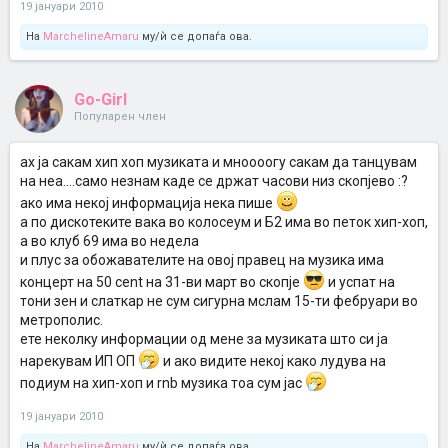
19 јануари 2010
На
MarchelineAmaru
му/ѝ се допаѓа ова.
Go-Girl
Популарен член
ах ја сакам хип хоп музиката и мноооогу сакам да танцувам
на неа....само незнам каде се држат часови низ скопјево :?
ако има некој информација нека пише
а по дискотеките вака во колосеум и Б2 има во петок хип-хоп,
а во клуб 69 има во недела
и плус за обожавателите на овој правец на музика има
концерт на 50 cent на 31-ви март во скопје
и успат на
тони зен и слаткар не сум сигурна мслам 15-ти фебруари во
метрополис.
ете неколку информации од мене за музиката што си ја
нарекувам ИП ОП
и ако видите некој како лудува на
подиум на хип-хоп и rnb музика тоа сум јас
19 јануари 2010
На
MarchelineAmaru
му/ѝ се допаѓа ова.