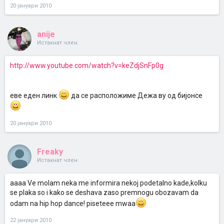
20 јануари 2010
anije
Истакнат член
http://www.youtube.com/watch?v=keZdjSnFp0g
еве еден линк
да се расположиме Дежа ву од бијонсе
20 јануари 2010
Freaky
Истакнат член
aaaa Ve molam neka me informira nekoj podetalno kade,kolku
se plaka so i kako se deshava zaso premnogu obozavam da
odam na hip hop dance! piseteee mwaa
22 јануари 2010