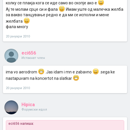
колку се плакја кога се иде само во скопје ако е
Ај те молам срце си и фала
Имам уште од малечка желба
за вакво танцување редно е да ми се исполни и мене
желбата
фала многу
20 јануари 2010
eci656
Истакнат член
ima vo aerodrom
.Jas idam i mn e zabavno
.sega ke
nastapuvam na koncertot na slatkar
20 јануари 2010
Hipica
Форумски идол
eci656 напиша: