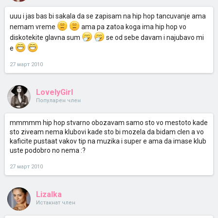
uuu i jas bas bi sakala da se zapisam na hip hop tancuvanje ama
nemam vreme
ama pa zatoa koga ima hip hop vo
diskotekite glavna sum
se od sebe davam i najubavo mi
e
27 март 2010
LovelyGirl
Популарен член
mmmmm hip hop stvarno obozavam samo sto vo mestoto kade
sto ziveam nema klubovi kade sto bi mozela da bidam clen a vo
kaficite pustaat vakov tip na muzika i super e ama da imase klub
uste podobro no nema :?
27 март 2010
Lizalka
Истакнат член