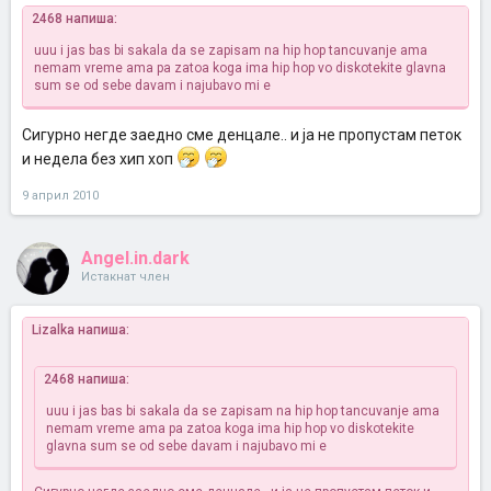
2468 напиша:
uuu i jas bas bi sakala da se zapisam na hip hop tancuvanje ama
nemam vreme
ama pa zatoa koga ima hip hop vo diskotekite glavna
sum
se od sebe davam i najubavo mi e
Сигурно негде заедно сме денцале.. и ја не пропустам петок
и недела без хип хоп
9 април 2010
Angel.in.dark
Истакнат член
Lizalka напиша:
2468 напиша:
uuu i jas bas bi sakala da se zapisam na hip hop tancuvanje ama
nemam vreme
ama pa zatoa koga ima hip hop vo diskotekite
glavna sum
se od sebe davam i najubavo mi e