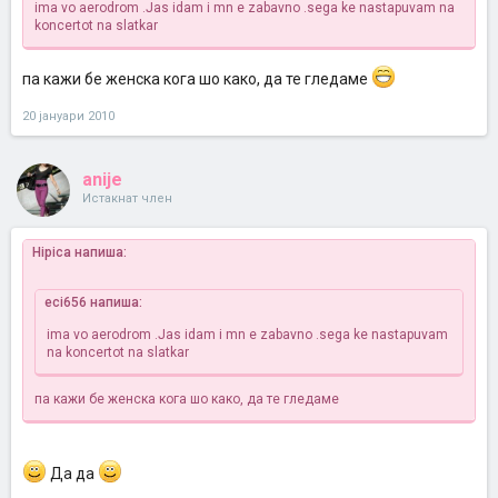
ima vo aerodrom
.Jas idam i mn e zabavno
.sega ke nastapuvam na
koncertot na slatkar
па кажи бе женска кога шо како, да те гледаме
20 јануари 2010
anije
Истакнат член
Hipica напиша:
eci656 напиша:
ima vo aerodrom
.Jas idam i mn e zabavno
.sega ke nastapuvam
na koncertot na slatkar
па кажи бе женска кога шо како, да те гледаме
Да да