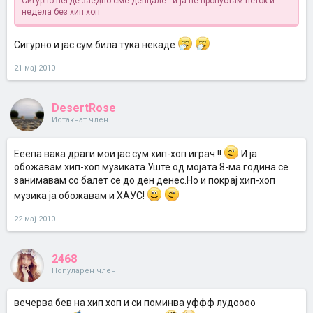
Сигурно негде заедно сме денцале.. и ја не пропустам петок и
недела без хип хоп
Сигурно и јас сум била тука некаде
21 мај 2010
DesertRose
Истакнат член
Ееепа вака драги мои јас сум хип-хоп играч !!
И ја
обожавам хип-хоп музиката.Уште од мојата 8-ма година се
занимавам со балет се до ден денес.Но и покрај хип-хоп
музика ја обожавам и ХАУС!
22 мај 2010
2468
Популарен член
вечерва бев на хип хоп и си поминва уффф лудоооо