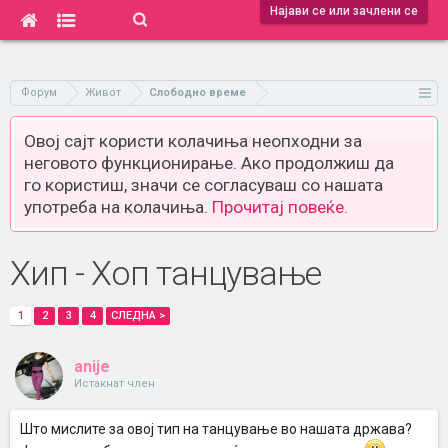
Најави се или зачлени се
Форум
Живот
Слободно време
Овој сајт користи колачиња неопходни за
неговото функционирање. Ако продолжиш да
го користиш, значи се согласуваш со нашата
употреба на колачиња.
Прочитај повеќе.
Хип - Хоп танцување
1
2
3
4
СЛЕДНА >
anije
Истакнат член
Што мислите за овој тип на танцување во нашата држава?