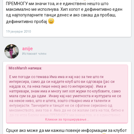
ПРЕМНОГУ ми значи тоа, и е единствено нешто што
максимално ме исполнува. Хип хопот е дефинитивно еден
од најпопуларните танци денес и ако сакаш да пробаш,
дефинитивно пробај
19 јануари 2010
anije
Истакнат член
MissMarsh напиша:
E ме погоди со темава
Има има и кај нас за тие што ги
интересира, само да си најдете клуб што ви одговара (јас си
најдов хх, па нека пише некој ако го интересира) . Има и
натпревари, знам има и многу хип хоп журки по клубовите, само
мала сум за да одам
. Инаку кај нас уметноста и културата не се
на некое ниво, што е штета, зошто стварно има и таленти и
ентузијасти. Танчерите и танцот не се сфатени сериозно од
мнозинството, ама тоа е. Ама да не се жалам сега на тоа, битно е
да се игра
Барем мене ПРЕМНОГУ ми значи тоа, и е единствено
Кликни за проширување...
нешто што максимално ме исполнува. Хип хопот е дефинитивно
еден од најпопуларните танци денес и ако сакаш да пробаш,
дефинитивно пробај
Срцке ако може да ми кажеш повекје информации за клубот