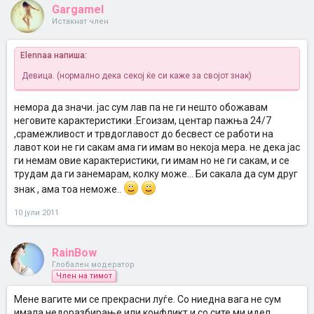
Gargamel
Истакнат член
Elennaa напиша:
Девица. (нормално дека секој ќе си каже за својот знак)
немора да значи. јас сум лав па не ги нешто обожавам
неговите карактеристики .Егоизам, центар пажња 24/7
,срамежливост и трвдоглавост до бесвест се работи на
лавот кои не ги сакам ама ги имам во некоја мера. не дека јас
ги немам овие карактеристики, ги имам но не ги сакам, и се
трудам да ги занемарам, колку може... Би сакала да сум друг
знак , ама тоа неможе..
10 јули 2011
RainBow
Глобален модератор
Член на тимот
Мене вагите ми се прекрасни луѓе. Со ниедна вага не сум
имала недоразбирање или конфликт и со сите ми идел