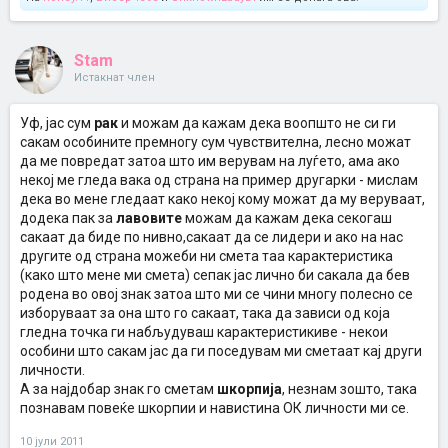
Stam
Истакнат член
Уф, јас сум
рак
и можам да кажам дека воопшто не си ги
сакам особините премногу сум чувствителна, лесно можат
да ме повредат затоа што им верувам на луѓето, ама ако
некој ме гледа вака од страна на пример другарки - мислам
дека во мене гледаат како некој кому можат да му веруваат,
додека пак за
лавовите
можам да кажам дека секогаш
сакаат да биде по нивно,сакаат да се лидери и ако на нас
другите од страна можеби ни смета таа карактеристика
(како што мене ми смета) сепак јас лично би сакала да бев
родена во овој знак затоа што ми се чини многу полесно се
изборуваат за она што го сакаат, така да зависи од која
гледна точка ги набљудуваш карактеристикиве - некои
особини што сакам јас да ги поседувам ми сметаат кај други
личности.
А за најдобар знак го сметам
шкорпија
, незнам зошто, така
познавам повеќе шкорпии и навистина ОК личности ми се.
10 јули 2011