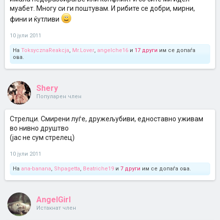
муабет. Многу си ги поштувам. И рибите се добри, мирни,
фини и ќутливи
10 јули 2011
На
ToksycznaReakcja
,
Mr.Lover
,
angelche16
и
17 други
им се допаѓа
ова.
Shery
Популарен член
Стрелци. Смирени луѓе, дружељубиви, едноставно уживам
во нивно друштво
(јас не сум стрелец)
10 јули 2011
На
ana-banana
,
Shpagetta
,
Beatriche19
и
7 други
им се допаѓа ова.
AngelGirl
Истакнат член