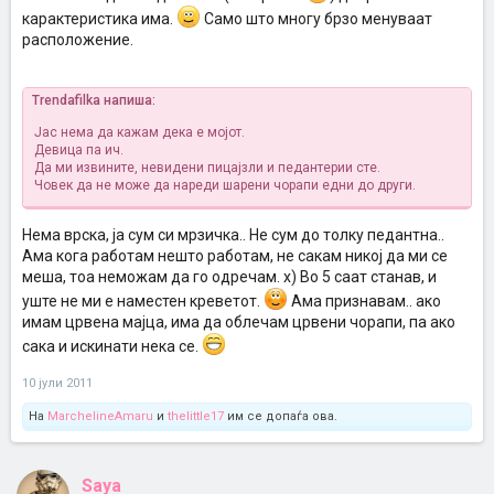
карактеристика има.
Само што многу брзо менуваат
расположение.
Trendafilka напиша:
Јас нема да кажам дека е мојот.
Девица па ич.
Да ми извините, невидени пицајзли и педантерии сте.
Човек да не може да нареди шарени чорапи едни до други.
Нема врска, ја сум си мрзичка.. Не сум до толку педантна..
Ама кога работам нешто работам, не сакам никој да ми се
меша, тоа неможам да го одречам. х) Во 5 саат станав, и
уште не ми е наместен креветот.
Ама признавам.. ако
имам црвена мајца, има да облечам црвени чорапи, па ако
сака и искинати нека се.
10 јули 2011
На
MarchelineAmaru
и
thelittle17
им се допаѓа ова.
Saya