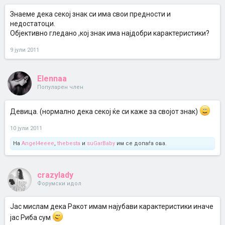
Знаеме дека секој знак си има свои предности и
недостатоци.
Објективно гледано ,кој знак има најдобри карактеристики?
9 јули 2011
Elennaa
Популарен член
Девица. (нормално дека секој ќе си каже за својот знак)
10 јули 2011
На
Angel4eeee
,
thebesta
и
suGarBaby
им се допаѓа ова.
crazylady
Форумски идол
Јас мислам дека Ракот имам најубави карактеристики иначе
јас Риба сум