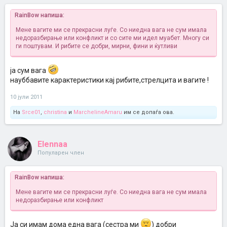
RainBow напиша:
Мене вагите ми се прекрасни луѓе. Со ниедна вага не сум имала
недоразбирање или конфликт и со сите ми идел муабет. Многу си
ги поштувам. И рибите се добри, мирни, фини и ќутливи
ја сум вага
науббавите карактеристики кај рибите,стрелцита и вагите !
10 јули 2011
На
Srce01
,
christina
и
MarchelineAmaru
им се допаѓа ова.
Elennaa
Популарен член
RainBow напиша:
Мене вагите ми се прекрасни луѓе. Со ниедна вага не сум имала
недоразбирање или конфликт
Ја си имам дома една вага (сестра ми
) добри