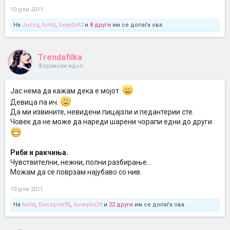
10 јули 2011
На
Juccy
,
turist
,
SexyGirl2
и
8 други
им се допаѓа ова.
Trendafilka
Форумски идол
Јас нема да кажам дека е мојот.
Девица па ич.
Да ми извините, невидени пицајзли и педантерии сте.
Човек да не може да нареди шарени чорапи едни до други.
Риби и ракчиња.
Чувствителни, нежни, полни разбирање...
Можам да се поврзам најубаво со нив.
10 јули 2011
На
turist
,
Бисерче95
,
iloveyou29
и
22 други
им се допаѓа ова.