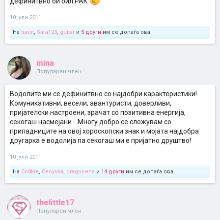
дефинитвно би бил РАК
10 јули 2011
На
turist
,
Sara123
,
guitar
и
5 други
им се допаѓа ова.
mina
Популарен член
Водолите ми се дефинитвно со најдобри карактеристики!
Комуникативни, весели, авантуристи, доверливи,
пријателски настроени, зрачат со позитивна енергија,
секогаш насмејани... Многу добро се сложувам со
припадниците на овој хороскопски знак и мојата најдобра
другарка е водолија па секогаш ми е пријатно друштво!
10 јули 2011
На
Co0kie
,
Cecyska
,
dragocena
и
14 други
им се допаѓа ова.
thelittle17
Популарен член