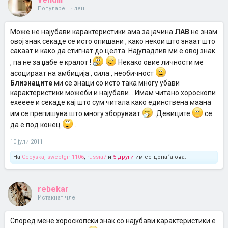
Популарен член
Може не најубави карактеристики ама за јачина
ЛАВ
не знам
овој знак секаде се исто опишани , како некои што знаат што
сакаат и како да стигнат до целта. Најупадлив ми е овој знак
, па не за џабе е кралот !
Некако овие личности ме
асоцираат на амбиција , сила , необичност
Близнаците
ми се знаци со исто така многу убави
карактеристики можеби и најубави... Имам читано хороскопи
ехееее и секаде кај што сум читала како единствена маана
им се препишува што многу зборуваат
.Девиците
се
да е под конец
.
10 јули 2011
На
Cecyska
,
sweetgirl1106
,
russia7
и
5 други
им се допаѓа ова.
rebekar
Истакнат член
Според мене хороскопски знак со најубави карактеристики е