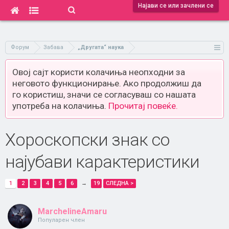
Најави се или зачлени се
Форум
Забава
„Другата“ наука
Овој сајт користи колачиња неопходни за
неговото функционирање. Ако продолжиш да
го користиш, значи се согласуваш со нашата
употреба на колачиња.
Прочитај повеќе.
Хороскопски знак со
најубави карактеристики
1
2
3
4
5
6
→
19
СЛЕДНА >
MarchelineAmaru
Популарен член