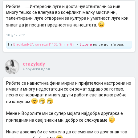
Рибите .........Интересни луге и доста чувствителни со нив
многу тешко се влегува во конфликт, малку мистични ,
талентирани, луге отворени за култура и уметност, луге кои
знаат да ја процнат вредностна на нештата.
10 јули 2011
На
BlackLady24
,
sweetgirl1106
,
SmilerGirl
и
8 други
им се допаѓа ова.
crazylady
Форумски идол
Рибите се навистина фини мирни и пријателски настроени но
имаат и многу недостатоци се си земат здраво за готово,
лесно се нервират и многу други работи еве јас како рибче
ви кажувам
Мене и Водолите ми се супер мојата најдобра другарка е
припадник на овај знак и мн. добро се сложуваме
Иначе доколку би се можела да се сменам со друг знак тоа