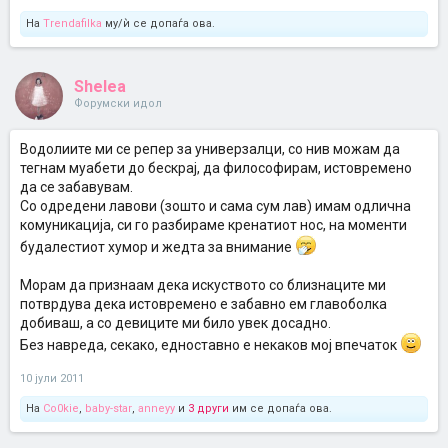
На
Trendafilka
му/ѝ се допаѓа ова.
Shelea
Форумски идол
Водолиите ми се репер за универзалци, со нив можам да
тегнам муабети до бескрај, да философирам, истовремено
да се забавувам.
Со одредени лавови (зошто и сама сум лав) имам одлична
комуникација, си го разбираме кренатиот нос, на моменти
будалестиот хумор и жедта за внимание
Морам да признаам дека искуството со близнаците ми
потврдува дека истовремено е забавно ем главоболка
добиваш, а со девиците ми било увек досадно.
Без навреда, секако, едноставно е некаков мој впечаток
10 јули 2011
На
Co0kie
,
baby-star
,
anneyy
и
3 други
им се допаѓа ова.