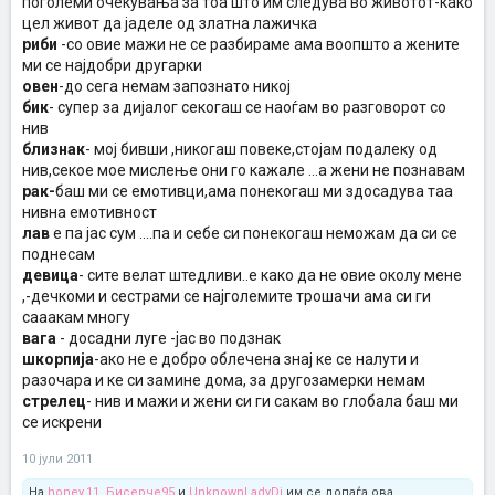
поголеми очекувања за тоа што им следува во животот-како
цел живот да јаделе од златна лажичка
риби
-со овие мажи не се разбираме ама воопшто а жените
ми се најдобри другарки
овен
-до сега немам запознато никој
бик
- супер за дијалог секогаш се наоѓам во разговорот со
нив
близнак
- мој бивши ,никогаш повеке,стојам подалеку од
нив,секое мое мислење они го кажале ...а жени не познавам
рак-
баш ми се емотивци,ама понекогаш ми здосадува таа
нивна емотивност
лав
е па јас сум ....па и себе си понекогаш неможам да си се
поднесам
девица
- сите велат штедливи..е како да не овие околу мене
,-дечкоми и сестрами се најголемите трошачи ама си ги
сааакам многу
вага
- досадни луге -јас во подзнак
шкорпија
-ако не е добро облечена знај ке се налути и
разочара и ке си замине дома, за другозамерки немам
стрелец
- нив и мажи и жени си ги сакам во глобала баш ми
се искрени
10 јули 2011
На
honey.11
,
Бисерче95
и
UnknownLadyDi
им се допаѓа ова.