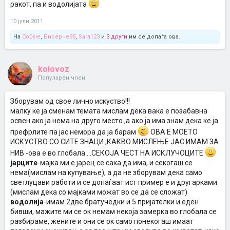
ракот, па и водолијата
10 јули 2011
На
Co0kie
,
Бисерче95
,
Sara123
и
3 други
им се допаѓа ова.
kolovoz
Популарен член
Зборувам од свое лично искуство!!!
малку ке ја сменам темата мислам дека вака е позабавна
освен ако ја нема на друго место ,а ако ја има знам дека ке ја
префрлите па јас немора да ја барам
ОВА Е МОЕТО
ИСКУСТВО СО СИТЕ ЗНАЦИ ,КАКВО МИСЛЕЊЕ ЈАС ИМАМ ЗА
НИВ -ова е во глобала ...СЕКОЈА ЧЕСТ НА ИСКЛУЧОЦИТЕ
јарците
-мајка ми е јарец се сака да има, и секогаш се
нема(мислам на купување), а да не зборувам дека само
светлуцави работи и се допаѓаат ист пример е и другарками
(мислам дека со мајками можат во се да се сложат)
водолија
-имам 2две братучедки и 5 пријателки и еден
бивши, мажите ми се ок немам некоја замерка во глобала се
разбираме, жените и они се ок само понекогаш имаат