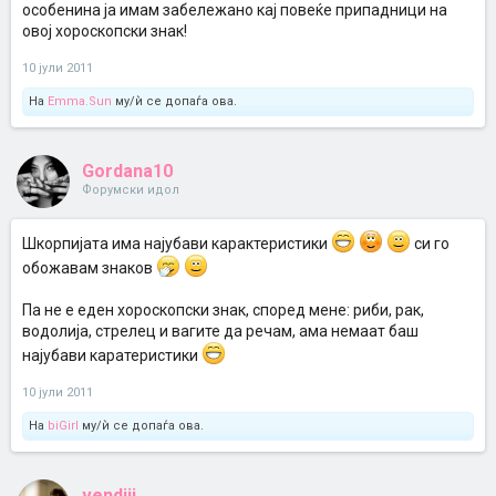
особенина ја имам забележано кај повеќе припадници на
овој хороскопски знак!
10 јули 2011
На
Emma.Sun
му/ѝ се допаѓа ова.
Gordana10
Форумски идол
Шкорпијата има најубави карактеристики
си го
обожавам знаков
Па не е еден хороскопски знак, според мене: риби, рак,
водолија, стрелец и вагите да речам, ама немаат баш
најубави каратеристики
10 јули 2011
На
biGirl
му/ѝ се допаѓа ова.
vendiii