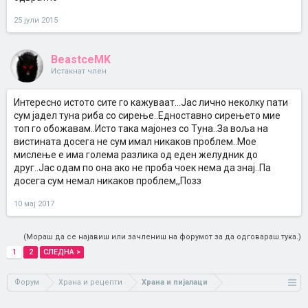
25 јули 2015
BeastceMK
Истакнат член
Интересно истото сите го кажуваат...Јас лично неколку пати
сум јадел туна риба со сирење..Едноставно сирењето мие
топ го обожавам..Исто така мајонез со Туна..За воља на
вистината досега не сум имал никаков проблем..Мое
мислење е има голема разлика од еден желудник до
друг..Јас одам по она ако не проба чоек нема да знај..Па
досега сум немал никаков проблем,,Позз
10 мај 2017
(Мораш да се најавиш или зачлениш на форумот за да одговараш тука.)
1
2
СЛЕДНА >
Форум
Храна и рецепти
Храна и пијалаци