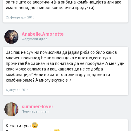
за тие што се алергични (на риба,на комбинацијата или ако
имаат неподносливост кон млечни продукти)
22 февруари 2013
Anabelle.Amorette
Форумски идол
Јас пак не сум ни помислила да јадам риба со било каков
млечен производ.Не ни знаев дека е штетно,сега тука
прочитав.Ќе си знам и за понатака да не пробувам.А ме чуди
како може саламата и кашкавалот да не се добра
комбинација? Нели во сите тостови и други јадења ги
комбинираме? А многу вкусно е :/
6 јануари 2014
summer-lover
Популарен член
Кечап и туна