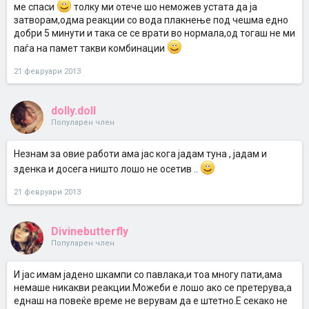
ме спаси
толку ми отече шо неможев устата да ја
затворам,одма реакции со вода плакнење под чешма едно
добри 5 минути и така се се врати во нормала,од тогаш не ми
паѓа на памет такви комбинации
21 февруари 2013
dolly.doll
Популарен член
Незнам за овие работи ама јас кога јадам туна , јадам и
зденка и досега ништо лошо не осетив ..
21 февруари 2013
Divinebutterfly
Популарен член
И јас имам јадено шкампи со павлака,и тоа многу пати,ама
немаше никакви реакции.Можеби е лошо ако се претерува,а
еднаш на повеќе време не верувам да е штетно.Е секако не