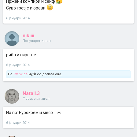
Пржени компири и сенф
Суво грозје и ореви
6 јануари 2014
nikiiii
Популарен член
риба и сирење
6 јануари 2014
На
Twinkles
му/ѝ се допаѓа ова.
Natali.3
Форумски идол
На пр: Еурокрем и месо... ><
6 јануари 2014