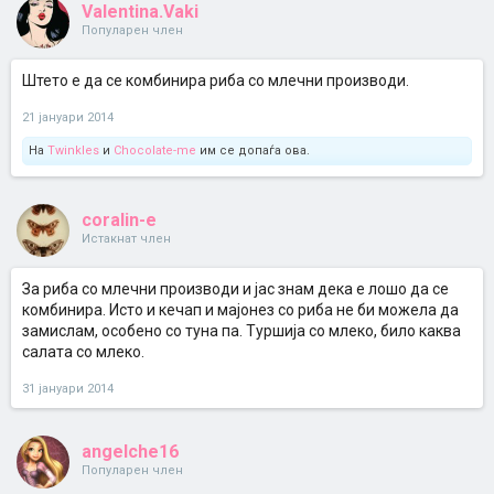
Valentina.Vaki
Популарен член
Штето е да се комбинира риба со млечни производи.
21 јануари 2014
На
Twinkles
и
Chocolate-me
им се допаѓа ова.
coralin-e
Истакнат член
За риба со млечни производи и јас знам дека е лошо да се
комбинира. Исто и кечап и мајонез со риба не би можела да
замислам, особено со туна па. Туршија со млеко, било каква
салата со млеко.
31 јануари 2014
angelche16
Популарен член