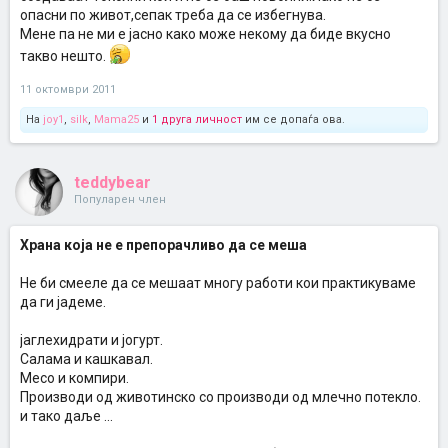
опасни по живот,сепак треба да се избегнува.
Мене па не ми е јасно како може некому да биде вкусно
такво нешто.
11 октомври 2011
На
joy1
,
silk
,
Mama25
и
1 друга личност
им се допаѓа ова.
teddybear
Популарен член
Храна која не е препорачливо да се меша
Не би смееле да се мешаат многу работи кои практикуваме
да ги јадеме.
јаглехидрати и јогурт.
Салама и кашкавал.
Месо и компири.
Производи од животинско со производи од млечно потекло.
и тако даље ...