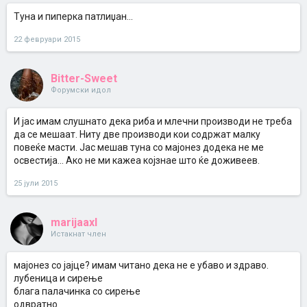
Туна и пиперка патлиџан...
22 февруари 2015
Bitter-Sweet
Форумски идол
И јас имам слушнато дека риба и млечни производи не треба
да се мешаат. Ниту две производи кои содржат малку
повеќе масти. Јас мешав туна со мајонез додека не ме
освестија... Ако не ми кажеа којзнае што ќе доживеев.
25 јули 2015
marijaaxl
Истакнат член
мајонез со јајце? имам читано дека не е убаво и здраво.
лубеница и сирење
блага палачинка со сирење
одвратно