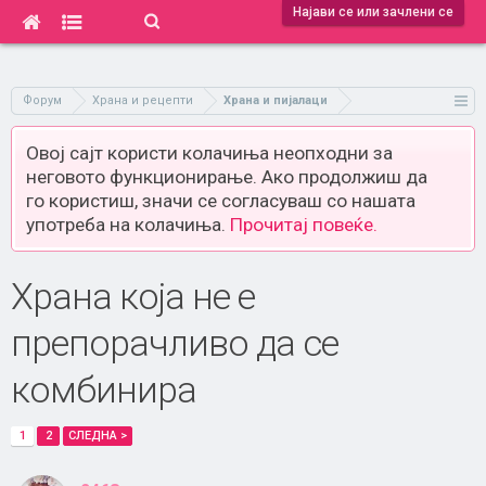
Најави се или зачлени се
Форум
Храна и рецепти
Храна и пијалаци
Овој сајт користи колачиња неопходни за
неговото функционирање. Ако продолжиш да
го користиш, значи се согласуваш со нашата
употреба на колачиња.
Прочитај повеќе.
Храна која не е
препорачливо да се
комбинира
1
2
СЛЕДНА >