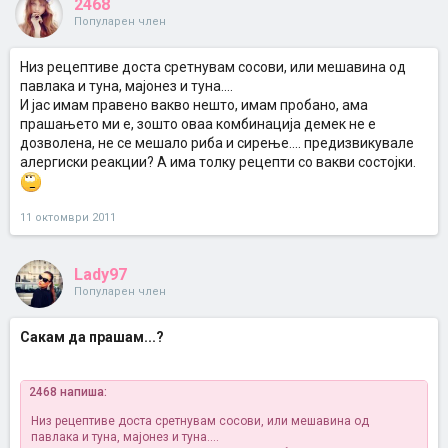
2468
Популарен член
Низ рецептиве доста сретнувам сосови, или мешавина од
павлака и туна, мајонез и туна....
И јас имам правено вакво нешто, имам пробано, ама
прашањето ми е, зошто оваа комбинација демек не е
дозволена, не се мешало риба и сирење.... предизвикувале
алергиски реакции? А има толку рецепти со вакви состојки.
11 октомври 2011
Lady97
Популарен член
Сакам да прашам...?
2468 напиша:
Низ рецептиве доста сретнувам сосови, или мешавина од
павлака и туна, мајонез и туна....