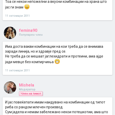
Тоа се некои непожелни а вкусни комбинации на храна што
јас ги знам
11 октомври 2011
femina90
Популарен член
Има доста вакви комбинации на кои треба да се внимава
заради линија, но и здравје пред се.
Не треба да се мешаат јаглехидрати и протеини, ама ајде
јади мевце без компирчиња
11 октомври 2011
Mishela
Модератор
Член на тимот
И јас повеќепати имам наидувано на комбинации од типот
риба со рандом млечен производ.
Сум јадела и немам забележано некои потешкотии, ама што