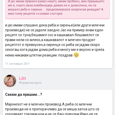
И јас имам правено вакво нешто, имам пробано, ама прашањето
ми е, зошто оваа комбинација демек не е дозволена, не се
мешало риба и сирење.... предизвикувале алергиски реакции? А
има толку рецепти со вакви состојки.
и јас имам слушано дека риба и сирење(или други млечни
производи) не се јаделе заедно.Јас на пример знам еден
рецепт со туна,бешамел сос и кашкавал-бешамелот се
прави нели со млеко,а кашкавалот е млечен продукт
рецептот е превкусен,а сиренце со риба си јадам скоро
секогаш кога јадам дома риба и многу ми е вкусно и среќа
нема никакви штетни реакции. поздрав
11 октомври 2011
Lilit
Форумски идол
Сакам да прашам...?
Мајонезот не е млечен производ.А риба со млечни
производи не е препорачливо да се меша затоа што се
создаваат токсини кои и не се баш поволни.Иако не се