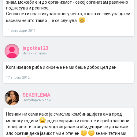
знам, можеби е и до организмот - секој организам различно
поднесува и реагира.
Сепак не ги практикувам многу често, а кога се случува да си
каснам нешто такво ... е се случува.
11 октомври 2011
jagotka123
Истакнат член
Кога изедов риба и сирење не ми беше добро цел ден.
17 април 2012
SEKERLEMA
Популарен член
Незнам ни сама како ја смислив комбинацијата ама пред
мнооогу години
јадев сардина и сирење и среќа заѕвони
телефонот и станувам да се јавам и обидувајќи се да кажам
ало осетив дека јазикот ми е отечен
значи тетин ми