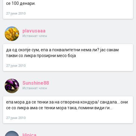
се 100 денари.
27 јуни 2010
plavusaaa
Истакнат член
да од скопје сум, епа а поквалитетни нема ли? јас сакам
такви со ликра проѕирни месо боја
27 јуни 2010
Sunshine88
Истакнат член
епа мора да се тенки за на отворена кондура/ сандала....они
се со ликра ама се тенки мора така, помини види ги...
27 јуни 2010
Hipica