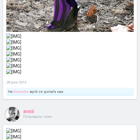
28 јуни 2010
На
Kolumbo
му/ѝ се допаѓа ова.
annii
Популарен член