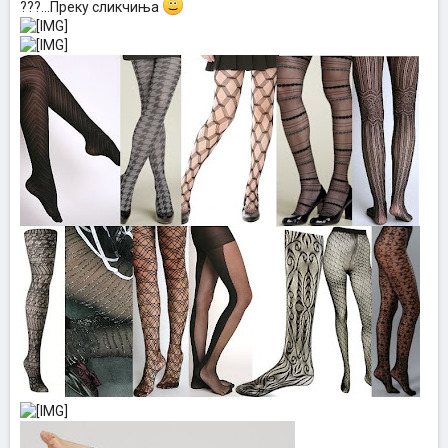
???...Преку сликчиња