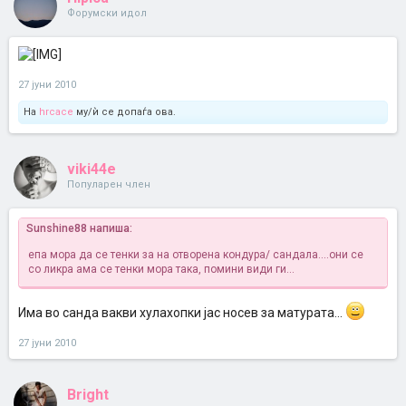
Форумски идол
27 јуни 2010
На
hrcace
му/ѝ се допаѓа ова.
viki44e
Популарен член
Sunshine88 напиша:
епа мора да се тенки за на отворена кондура/ сандала....они се
со ликра ама се тенки мора така, помини види ги...
Има во санда вакви хулахопки јас носев за матурата...
27 јуни 2010
Bright