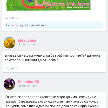
26 јуни 2010
На
hrcace
му/ѝ се допаѓа ова.
plavusaaa
Истакнат член
а кај да си најдам хулахопки без раб кај прстите??? да може
со отворени штикли да ги носам?
27 јуни 2010
Sunshine88
Истакнат член
Кај што се продаваат хулахопки мора да има...еве иди на
пазарот буњаковец ако си од скопје, таму има со сигурност
јас купив, само што одма ги скинав дека се ко најлон кеса и