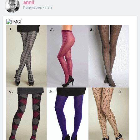
annii
Популарен член