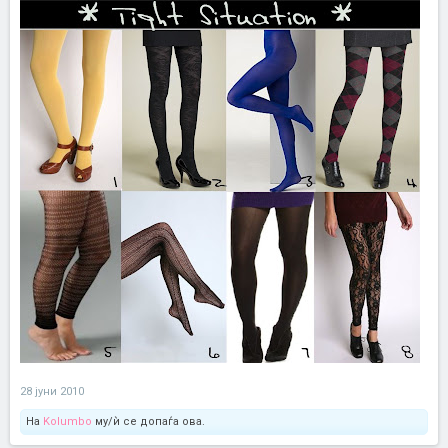
28 јуни 2010
На
Kolumbo
му/ѝ се допаѓа ова.