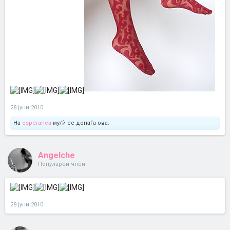
28 јуни 2010
На
esperanca
му/ѝ се допаѓа ова.
Angelche
Популарен член
28 јуни 2010