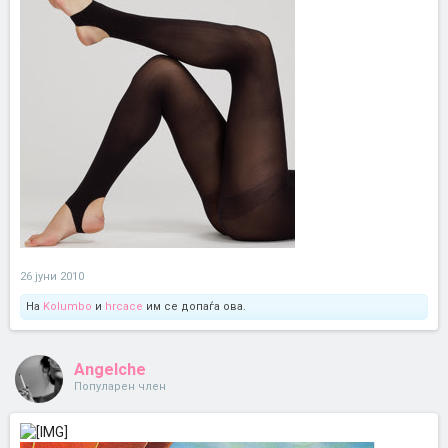
26 јуни 2010
На
Kolumbo
и
hrcace
им се допаѓа ова.
Angelche
Популарен член