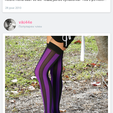
28 јуни 2010
viki44e
Популарен член