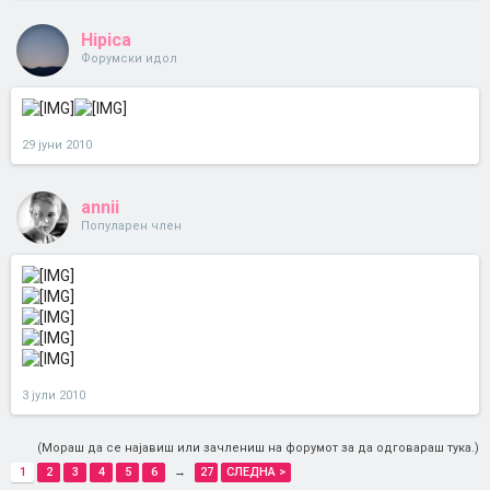
Hipica
Форумски идол
29 јуни 2010
annii
Популарен член
3 јули 2010
(Мораш да се најавиш или зачлениш на форумот за да одговараш тука.)
1
2
3
4
5
6
→
27
СЛЕДНА >