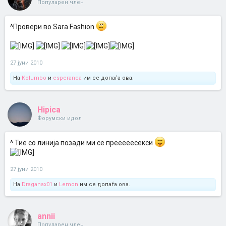
Популарен член
^Провери во Sara Fashion
27 јуни 2010
На
Kolumbo
и
esperanca
им се допаѓа ова.
Hipica
Форумски идол
^ Тие со линија позади ми се прееееесекси
27 јуни 2010
На
Draganax01
и
Lemon
им се допаѓа ова.
annii
Популарен член