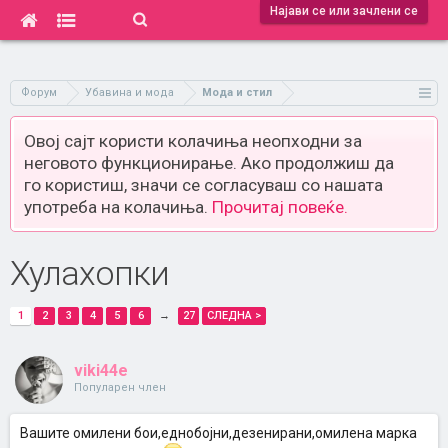
Најави се или зачлени се
Форум
Убавина и мода
Мода и стил
Овој сајт користи колачиња неопходни за
неговото функционирање. Ако продолжиш да
го користиш, значи се согласуваш со нашата
употреба на колачиња.
Прочитај повеќе.
Хулахопки
1
2
3
4
5
6
→
27
СЛЕДНА >
viki44e
Популарен член
Вашите омилени бои,еднобојни,дезенирани,омилена марка