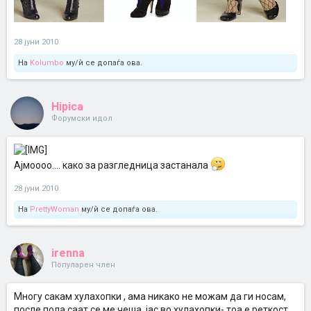
28 јуни 2010
На
Kolumbo
му/ѝ се допаѓа ова.
Hipica
Форумски идол
Ајмоооо.... како за разгледница застанала
28 јуни 2010
На
PrettyWoman
му/ѝ се допаѓа ова.
irenna
Популарен член
Многу сакам хулахопки , ама никако не можам да ги носам,
после пола саат се ме чеша, јас во хулахопки- тоа е реткост .