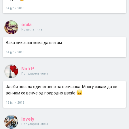
14 јули 2013
ocila
Истакнат член
Вака никогаш нема да шетам...
14 јули 2013
Nati.P
Популарен член
Јас би носела единствено на венчавка. Многу сакам да се
венчам со венче од природно цвеќе
15 јули 2013
levely
Популарен член