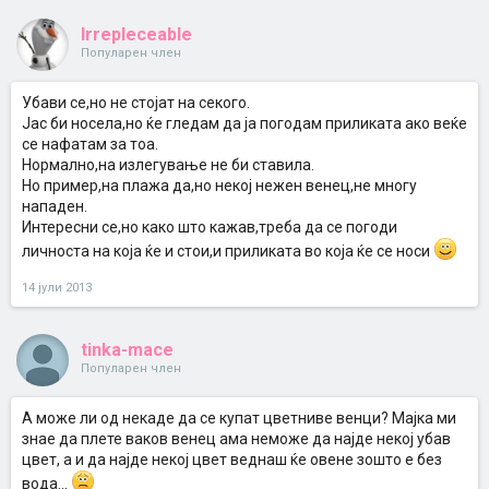
Irrepleceable
Популарен член
Убави се,но не стојат на секого.
Јас би носела,но ќе гледам да ја погодам приликата ако веќе
се нафатам за тоа.
Нормално,на излегување не би ставила.
Но пример,на плажа да,но некој нежен венец,не многу
нападен.
Интересни се,но како што кажав,треба да се погоди
личноста на која ќе и стои,и приликата во која ќе се носи
14 јули 2013
tinka-mace
Популарен член
A може ли од некаде да се купат цветниве венци? Мајка ми
знае да плете ваков венец ама неможе да најде некој убав
цвет, а и да најде некој цвет веднаш ќе овене зошто е без
вода...