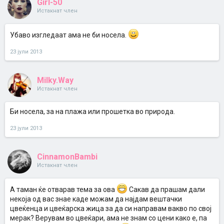
Girl-50
Истакнат член
Убаво изгледаат ама не би носела.
23 јули 2013
Milky.Way
Истакнат член
Би носела, за на плажа или прошетка во природа.
23 јули 2013
CinnamonBambi
Истакнат член
A таман ќе отварав тема за ова
Сакав да прашам дали
некоја од вас знае каде можам да најдам вештачки
цвеќенца и цвеќарска жица за да си направам вакво по свој
мерак? Верувам во цвеќари, ама не знам со цени како е, па