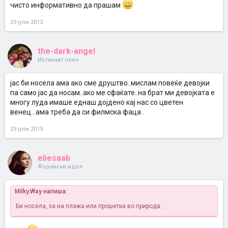
чисто информативно да прашам
23 јули 2013
the-dark-angel
Истакнат член
јас би носела ама ако сме друштво..мислам повеќе девојки
па само јас да носам..ако ме сфаќате..на брат ми девојката е
многу луда имаше еднаш дојдено кај нас со цветен
венец...ама треба да си филмска фаца .
23 јули 2013
eliesaab
Форумски идол
Milky.Way напиша:
Би носела, за на плажа или прошетка во природа.