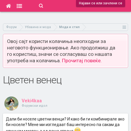
Најави се или зачлени се
Форум
Убавина и мода
Мода и стил
Овој сајт користи колачиња неопходни за
неговото функционирање. Ако продолжиш да
го користиш, значи се согласуваш со нашата
употреба на колачиња.
Прочитај повеќе.
Цветен венец
Veki4kaa
Форумски идол
Дали би носеле цветни венци? И како би ги комбинирале ако
би носеле? Мене ми изгледаат баш интересно па сакам да