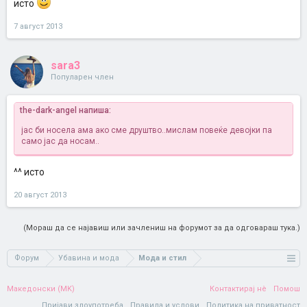
исто
7 август 2013
sara3
Популарен член
the-dark-angel напиша:
јас би носела ама ако сме друштво..мислам повеќе девојки па
само јас да носам..
^^ исто
20 август 2013
(Мораш да се најавиш или зачлениш на форумот за да одговараш тука.)
Форум
Убавина и мода
Мода и стил
Македонски (MK)
Контактирај нè
Помош
Пријави злоупотреба
Правила и услови
Политика на приватност