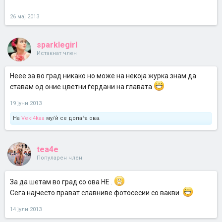
26 мај 2013
sparklegirl
Истакнат член
Неее за во град никако но може на некоја журка знам да
ставам од оние цветни ѓердани на главата
19 јуни 2013
На
Veki4kaa
му/ѝ се допаѓа ова.
tea4e
Популарен член
За да шетам во град со ова НЕ .
Сега најчесто прават славниве фотосесии со вакви.
14 јули 2013