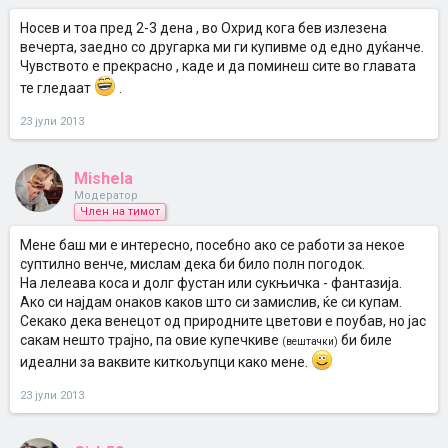
Носев и тоа пред 2-3 дена , во Охрид кога бев излезена
вечерта, заедно со другарка ми ги купивме од едно дуќанче.
Чувството е прекрасно , каде и да поминеш сите во главата
те гледаат
.
23 јули 2013
Mishela
Модератор
Член на тимот
Mене баш ми е интересно, посебно ако се работи за некое
суптилно венче, мислам дека би било полн погодок.
На лелеава коса и долг фустан или сукњичка - фантазија.
Ако си најдам онаков каков што си замислив, ќе си купам.
Секако дека венецот од природните цветови е поубав, но јас
сакам нешто трајно, па овие купечкиве
би биле
(вештачки)
идеални за ваквите киткољупци како мене.
23 јули 2013