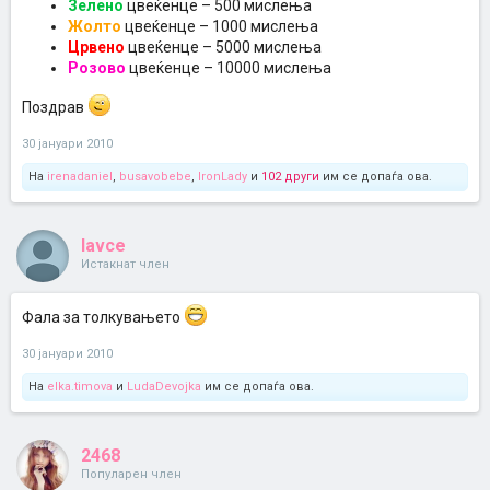
Зелено
цвеќенце – 500 мислења
Жолто
цвеќенце – 1000 мислења
Црвено
цвеќенце – 5000 мислења
Розово
цвеќенце – 10000 мислења
Поздрав
30 јануари 2010
На
irenadaniel
,
busavobebe
,
IronLady
и
102 други
им се допаѓа ова.
lavce
Истакнат член
Фала за толкувањето
30 јануари 2010
На
elka.timova
и
LudaDevojka
им се допаѓа ова.
2468
Популарен член