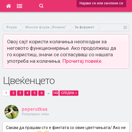
Најави се или зачлени се
Форум
Женски форум „Фемина“
За форумот
Овој сајт користи колачиња неопходни за
неговото функционирање. Ако продолжиш да
го користиш, значи се согласуваш со нашата
употреба на колачиња.
Прочитај повеќе.
Цвеќенцето
1
2
3
4
5
6
→
142
СЛЕДНА >
peperutkaa
Популарен член
Сакам да прашам сто е финтата со овие цветчињата/ Ако не