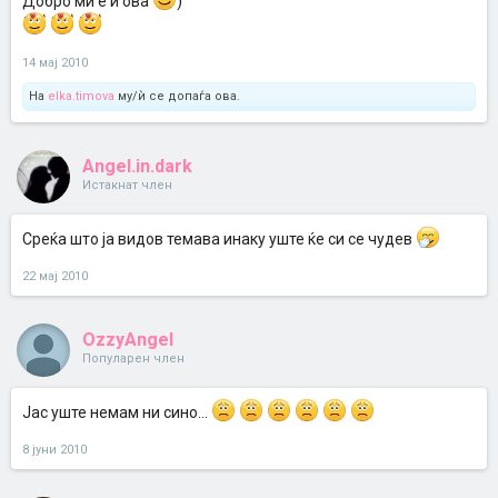
Добро ми е и ова
)
14 мај 2010
На
elka.timova
му/ѝ се допаѓа ова.
Angel.in.dark
Истакнат член
Среќа што ја видов темава инаку уште ќе си се чудев
22 мај 2010
OzzyAngel
Популарен член
Јас уште немам ни сино...
8 јуни 2010