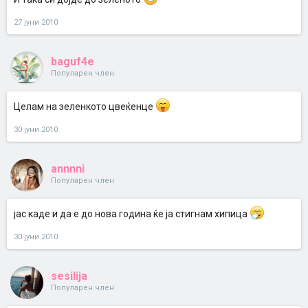
27 јуни 2010
baguf4e
Популарен член
Целам на зеленкото цвеќенце
30 јуни 2010
annnni
Популарен член
јас каде и да е до нова година ќе ја стигнам хипица
30 јуни 2010
sesilija
Популарен член