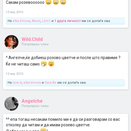
Сакам розевоооооо
13 мај 2010
На
elka.timova
,
Alesii
,
Linn1
и
1 друга личност
им се допаѓа ова.
Wild.Child
Популарен член
^ Ангелче,ќе добиеш розово цветче и после што правиме ?
Ќе не читаш само
13 мај 2010
На
love-it
,
elka.timova
и
Sara.Be
им се допаѓа ова.
Angelche
Популарен член
^^ епа тогаш несакам помило ми е да си разговарам со вас
отколку да читам и да имам розево цветче.