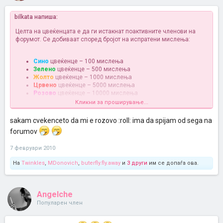
bilkata напиша:
Целта на цвеќенцата е да ги истакнат поактивните членови на
форумот. Се добиваат според бројот на испратени мислења:
Сино
цвеќенце – 100 мислења
Зелено
цвеќенце – 500 мислења
Жолто
цвеќенце – 1000 мислења
Црвено
цвеќенце – 5000 мислења
Розово
цвеќенце – 10000 мислења
Кликни за проширување...
Поздрав
sakam cvekenceto da mi e rozovo :roll: ima da spijam od sega na
forumov
7 февруари 2010
На
Twinkles
,
MDonovich
,
buterfly.fly.away
и
3 други
им се допаѓа ова.
Angelche
Популарен член