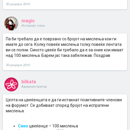
30 јануари 2010
magic
Истакнат член
Па би требало да е поврзано со бројот на мислења кои ги
имате до сега. Колку повеќе мислења толку повеќе лентата
ви се полни. Синото цвеќе би требало да е за оние кои имаат
над 100 мислења. Барем јас така забележав. Поздрав
30 јануари 2010
bilkata
Администратор
Целта на цвеќенцата е да ги истакнат поактивните членови
на форумот. Се добиваат според бројот на испратени
мислења:
Сино
цвеќенце – 100 мислења