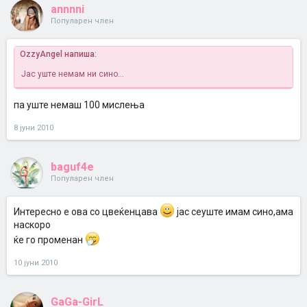
annnni
Популарен член
OzzyAngel напиша:
Јас уште немам ни сино...
па уште немаш 100 мислења
8 јуни 2010
baguf4e
Популарен член
Интересно е ова со цвеќенцава
јас сеуште имам сино,ама
наскоро
ќе го променан
10 јуни 2010
GaGa-GirL