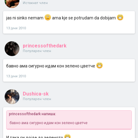
Истакнат член
jas ni sinko nemam
ama kje se potrudam da dobijam
13 јуни 2010
princessofthedark
Популарен член
бавно ама сигурно идам кон зелено цветче
13 јуни 2010
Dushica-sk
Популарен член
princessofthedark напиша:
бавно ама сигурно идам кон зелено цветче
И така си дојде до зеленото