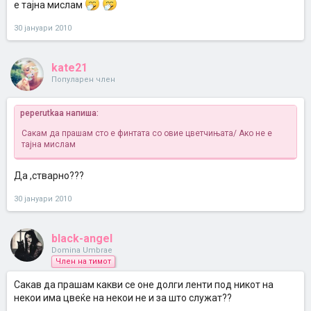
е тајна мислам
30 јануари 2010
kate21
Популарен член
peperutkaa напиша:
Сакам да прашам сто е финтата со овие цветчињата/ Ако не е
тајна мислам
Да ,стварно???
30 јануари 2010
black-angel
Domina Umbrae
Член на тимот
Сакав да прашам какви се оне долги ленти под никот на
некои има цвеќе на некои не и за што служат??