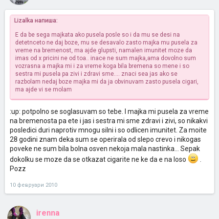
Lizalka напиша:
E da be sega majkata ako pusela posle so i da mu se desi na
detetnceto ne daj boze, mu se desavalo zasto majka mu pusela za
vreme na bremenost, ma ajde glupsti, namalen imunitet moze da
imas od x pricini ne od toa.. inace ne sum majka,ama dovolno sum
vozrasna a majka mi i za vreme koga bila bremena so mene i so
sestra mi pusela pa zivi i zdravi sme.... znaci sea jas ako se
razbolam nedaj boze majka mi da ja obvinuvam zasto pusela cigari,
ma ajde vi se molam
:up: potpolno se soglasuvam so tebe. I majka mi pusela za vreme
na bremenosta pa ete i jas i sestra mi sme zdravi i zivi, so nikakvi
posledici duri naprotiv mnogu silni i so odlicen imunitet. Za moite
28 godini znam deka sum se operirala od slepo crevo i nikogas
poveke ne sum bila bolna osven nekoja mala nastinka... Sepak
dokolku se moze da se otkazat cigarite ne ke da e na loso
.
Pozz
10 февруари 2010
irenna