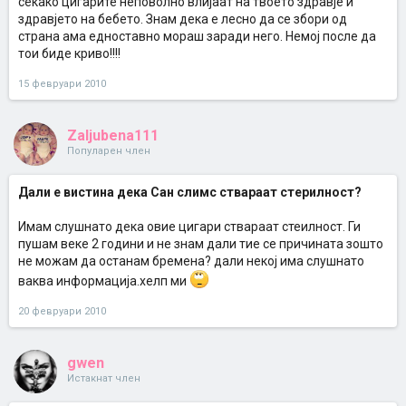
секако цигарите неповолно влијаат на твоето здравје и
здравјето на бебето. Знам дека е лесно да се збори од
страна ама едноставно мораш заради него. Немој после да
тои биде криво!!!!
15 февруари 2010
Zaljubena111
Популарен член
Дали е вистина дека Сан слимс ствараат стерилност?
Имам слушнато дека овие цигари ствараат стеилност. Ги
пушам веке 2 години и не знам дали тие се причината зошто
не можам да останам бремена? дали некој има слушнато
ваква информација.хелп ми
20 февруари 2010
gwen
Истакнат член