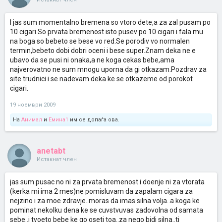
I jas sum momentalno bremena so vtoro dete,a za zal pusam po
10 cigari.So prvata bremenost isto pusev po 10 cigari i fala mu
na boga so bebeto se bese vo red.Se porodiv vo normalen
termin,bebeto dobi dobri oceni i bese super.Znam deka ne e
ubavo da se pusi ni onaka,a ne koga cekas bebe,ama
najverovatno ne sum mnogu uporna da gi otkazam.Pozdrav za
site trudnici i se nadevam deka ke se otkazeme od porokot
cigari.
19 ноември 2009
На
Анимал
и
Емина1
им се допаѓа ова.
anetabt
Истакнат член
jas sum pusac no ni za prvata bremenost i doenje ni za vtorata
(kerka mi ima 2 mes)ne pomisluvam da zapalam cigara za
nejzino i za moe zdravje..moras da imas silna volja..a koga ke
pominat nekolku dena ke se cuvstvuvas zadovolna od samata
sebe..i tvoeto bebe ke go oseti toa..za nego bidi silna..ti