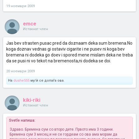
19 ноември 2009
emce
Истакнат член
Jas bev strasten pusac pred da doznaam deka sum bremena.No
koga doznav vednas gi ostaviv cigarite i ne pusev ni koga bev
bremena ni dodeka go doev i spored mene mislam deka ne treba
da se pusi ni vo tekot na bremenosta,ni dodeka se doi.
20 ноември 2009
На
dushe555
му/ѝ се допаѓа ова.
kiki-riki
Истакнат член
Svetle напиша:
Здраво. Бремена сум со второ дете. Првото има 3 години.
Бремена сум 3 месец и не се гордеам со ова ама морам да