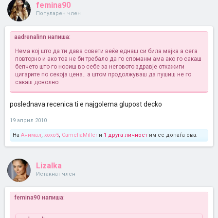
femina90
Популарен член
aadrenalinn напиша:
Нема кој што да ти дава совети веќе еднаш си била мајка а сега
повторно и ако тоа не би требало да го споманм ама ако го сакаш
бепчето што го носиш во себе за неговото здравје откажиги
цигарите по секоја цена.. а штом продолжуваш да пушиш не го
сакаш доволно
poslednava recenica ti e najgolema glupost decko
19 април 2010
На
Анимал
,
xoxo5
,
CameliaMiller
и
1 друга личност
им се допаѓа ова.
Lizalka
Истакнат член
femina90 напиша: