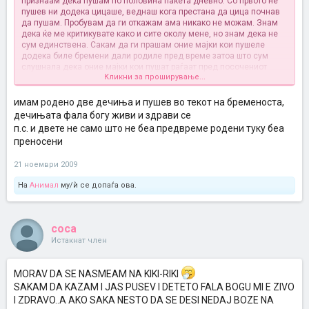
признаам дека пушам по половина пакета дневно. Со првото не
пушев ни додека цицаше, веднаш кога престана да цица почнав
да пушам. Пробувам да ги откажам ама никако не можам. Знам
дека ќе ме критикувате како и сите околу мене, но знам дека не
сум единствена.
Сакам да ги прашам оние мајки кои пушеле
додека биле бремени дали родиле пред време затоа што сум
слушнала дека оние мајки кои пушат раѓаат пред посочениот
Кликни за проширување...
термин. Споделете дали вие сте имале вакво искуство.
имам родено две дечиња и пушев во текот на бременоста,
дечињата фала богу живи и здрави се
п.с. и двете не само што не беа предвреме родени туку беа
преносени
21 ноември 2009
На
Анимал
му/ѝ се допаѓа ова.
coca
Истакнат член
MORAV DA SE NASMEAM NA KIKI-RIKI
SAKAM DA KAZAM I JAS PUSEV I DETETO FALA BOGU MI E ZIVO
I ZDRAVO..A AKO SAKA NESTO DA SE DESI NEDAJ BOZE NA