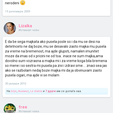
nerodeni
19 декември 2009
Lizalka
Истакнат член
E da be sega majkata ako pusela posle so i da mu se desi na
detetnceto ne daj boze, mu se desavalo zasto majka mu pusela
za vreme na bremenost, ma ajde glupsti, namalen imunitet
moze da imas od x pricini ne od toa.. inace ne sum majka,ama
dovolno sum vozrasna a majka mi i za vreme koga bila bremena
so mene i so sestra mi pusela pa zivi i zdravi sme.... znaci sea jas
ako se razbolam nedaj boze majka mi da ja obvinuvam zasto
pusela cigari, ma ajde vi se molam
30 јануари 2010
На
bilje
,
Анимал
,
La diabla
и
7 други
им се допаѓа ова.
free
Истакнат член