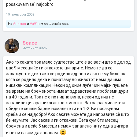
posakuvam se` najdobro..
19 ноември 2009
На
Анимал
и
Aa91
им се допаѓа ова.
Sonce
Истакнат член
Ако го сакате тоа мало суштество што е во вас и што е дел од
вас 9 месеци ќе ги откажете цигарите. Немојте да се
залажувате дека ако се родило здраво и ако се му било ок
кога се родило дека и понатаму во животот нема да има
никакви компликации. Некои од оние луѓе чии мајки пушеле
за време на бременоста имаат здравствени проблеми дури
на 40 години. Тоа не е по нивна вина, некои од нив не
запалиле цигара никогаш во животот. Затоа размислете и
обидете се или барем намалете ги на 1-2. Ви посакувам
среќа и се најдобро! Ако сакате можете да направите сè што
ќе наумите. Јас сакав и ги откажав. Сега сум 6ти месец
бремена и веќе 5 месеци немам запалено ниту една цигара
и не ни сакам да запалам.