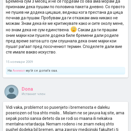
Бремена сум 3 месец и не се гордеам со ова ама морам да
признаам дека пушам по половина пакета дневно. Со првото
не пушев ни додека цицаше, веднаш кога престана да цица
почнав да пушам. Пробувам да ги откажам ама никако не
можам. Знам дека ќе ме критикувате како и сите околу мене,
но знам дека не сум единствена.
Сакам да ги прашам
оние мајки кои пушеле додека биле бремени дали родиле
пред време затоа што сум слушнала дека оние мајки кои
пушат раѓаат пред посочениот термин. Споделете дали вие
сте имале вакво искуство.
15 ноември 2009
На
Анимал
му/ѝ се допаѓа ова.
Dona
Истакнат член
Vidi vaka, problemot so pusenjeto i bremenosta e daleku
poseriozen od toa shto mislis... Mislam ne se javuva kaj site, ama
sepak postoi sansa deteto da se rodi so maana ili nekakva
mentalna retardacija. Nemam rodeno i ne znam nekoj shto
pushel dodeka bil bremen, ama zavrsiv medicinski fakultet i ti