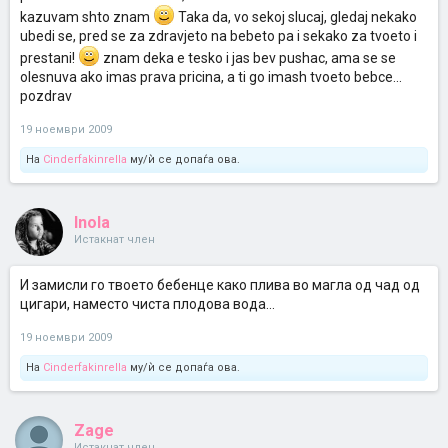
kazuvam shto znam
Taka da, vo sekoj slucaj, gledaj nekako
ubedi se, pred se za zdravjeto na bebeto pa i sekako za tvoeto i
prestani!
znam deka e tesko i jas bev pushac, ama se se
olesnuva ako imas prava pricina, a ti go imash tvoeto bebce...
pozdrav
19 ноември 2009
На
Cinderfakinrella
му/ѝ се допаѓа ова.
Inola
Истакнат член
И замисли го твоето бебенце како плива во магла од чад од
цигари, наместо чиста плодова вода...
19 ноември 2009
На
Cinderfakinrella
му/ѝ се допаѓа ова.
Zage
Истакнат член