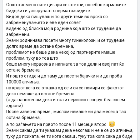
Општо земено сите цигари се штетни, посебно кај мажите
бидејќи ги успоруваат сперматозоидите.
Видов дека пишуваш и по други теми во врска со
забременувањето и еве еден совет
видено од блиска моја роднина која што се трудеше да
забремени.
Значи роднинава посети многу гинеколози, и се трудеше
долго време да остане бремена,
проблемот не беше дека некој од партнерите имаше
проблем, туку во тоа што
беше многу нервозна и напната за тоа дали и овој пат ќе
остане бремена.
И пошто отиде и до таму да посети бајачки и и да проба
100000 апчиња,
на крајот кога се откажа од се и си се помири со факотот
дека неможе да остане бремена
(а да напоменам дека и таа и нејзиниот сопруг беа сосем
здрави).
После извесно време , мислам немаше ни два месеца таа
остана бремена ,
а по раѓањето на првото после 11 месеци второ.
Значи сакам да ти укажам дека некогаш и не е се до апчиња,
туку до психата, не ти кога сакаш , туку тоа кога сака да биде