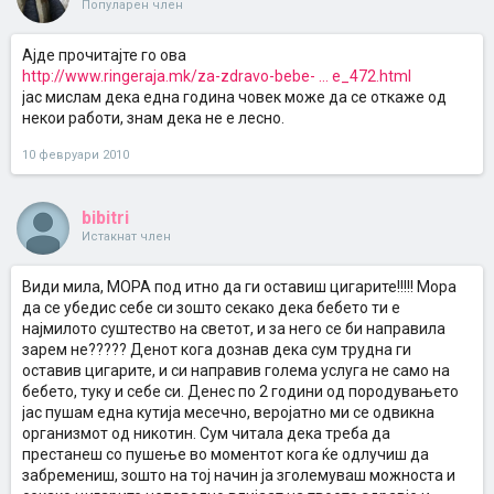
Популарен член
Ајде прочитајте го ова
http://www.ringeraja.mk/za-zdravo-bebe- ... e_472.html
јас мислам дека една година човек може да се откаже од
некои работи, знам дека не е лесно.
10 февруари 2010
bibitri
Истакнат член
Види мила, МОРА под итно да ги оставиш цигарите!!!!! Мора
да се убедис себе си зошто секако дека бебето ти е
најмилото суштество на светот, и за него се би направила
зарем не????? Денот кога дознав дека сум трудна ги
оставив цигарите, и си направив голема услуга не само на
бебето, туку и себе си. Денес по 2 години од породувањето
јас пушам една кутија месечно, веројатно ми се одвикна
организмот од никотин. Сум читала дека треба да
престанеш со пушење во моментот кога ќе одлучиш да
забремениш, зошто на тој начин ја зголемуваш можноста и