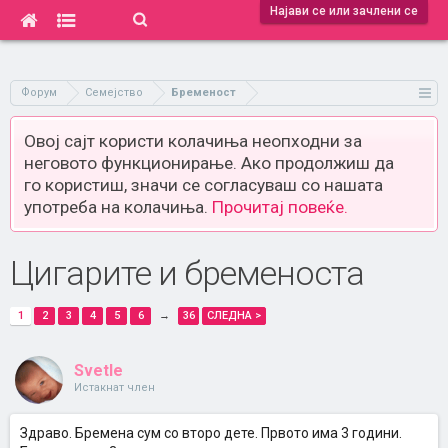
Најави се или зачлени се
Форум
Семејство
Бременост
Овој сајт користи колачиња неопходни за
неговото функционирање. Ако продолжиш да
го користиш, значи се согласуваш со нашата
употреба на колачиња.
Прочитај повеќе.
Цигарите и бременоста
1
2
3
4
5
6
→
36
СЛЕДНА >
Svetle
Истакнат член
Здраво. Бремена сум со второ дете. Првото има 3 години.