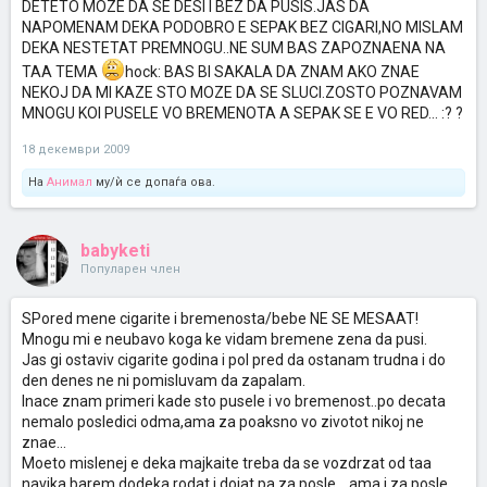
DETETO MOZE DA SE DESI I BEZ DA PUSIS.JAS DA
NAPOMENAM DEKA PODOBRO E SEPAK BEZ CIGARI,NO MISLAM
DEKA NESTETAT PREMNOGU..NE SUM BAS ZAPOZNAENA NA
TAA TEMA
hock: BAS BI SAKALA DA ZNAM AKO ZNAE
NEKOJ DA MI KAZE STO MOZE DA SE SLUCI.ZOSTO POZNAVAM
MNOGU KOI PUSELE VO BREMENOTA A SEPAK SE E VO RED... :? ?
18 декември 2009
На
Анимал
му/ѝ се допаѓа ова.
babyketi
Популарен член
SPored mene cigarite i bremenosta/bebe NE SE MESAAT!
Mnogu mi e neubavo koga ke vidam bremene zena da pusi.
Jas gi ostaviv cigarite godina i pol pred da ostanam trudna i do
den denes ne ni pomisluvam da zapalam.
Inace znam primeri kade sto pusele i vo bremenost..po decata
nemalo posledici odma,ama za poaksno vo zivotot nikoj ne
znae...
Moeto mislenej e deka majkaite treba da se vozdrzat od taa
navika barem dodeka rodat i dojat,pa za posle....ama i za posle