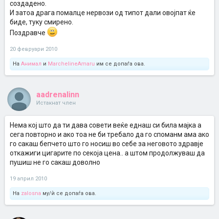
создадено.
И затоа драга помалце нервози од типот дали овојпат ќе
биде, туку смирено.
Поздравче
20 февруари 2010
На
Анимал
и
MarchelineAmaru
им се допаѓа ова.
aadrenalinn
Истакнат член
Нема кој што да ти дава совети веќе еднаш си била мајка а
сега повторно и ако тоа не би требало да го споманм ама ако
го сакаш бепчето што го носиш во себе за неговото здравје
откажиги цигарите по секоја цена.. а штом продолжуваш да
пушиш не го сакаш доволно
19 април 2010
На
zalosna
му/ѝ се допаѓа ова.