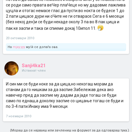
се роди само првата веЧер плаЧеце но му дадовме лажлива
цуцла и отогас немасе глас да пусти.во нокта се будесе 1 до
2 пати цицасе дури ни оЧите не ги отварасе.Сега е 6 месеци
(без некој ден)и се буди некаде околу 3 па во 8 пак цица и
пак ке заспи и така си спиеме докај 10ипол 11.
20 октомври 2010
На
mjay.yyy
му/ѝ се допаѓа ова.
Sanji4ka21
Истакнат член
И син ми се буди ноке за да цица,но некогаш морам да
станам да го нишкам за да заспие.Забележав дека ако
навечер пред да заспие му дадам да јаде тогаш се буди
само по еднаш,а доколку заспие со цицање тогаш се буди и
по 3-4 пати.Инаку има 9 месеци.
7 ноември 2010
(Мораш да се најавиш или зачлениш на форумот за да одговараш тука.)