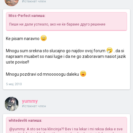
Истакнат член
Miss-Perfect напиша:
Пиши ни дали успеало, ако не ќе бараме друго решение
Ke pisam naravno
Mnogu sum srekna sto slucajno go najdov ovoj forum
..da si
napraam muabet so nasi lugje i da ne go zaboravam nasiot jazik
uste povise!!
Mnogu pozdravi od mnooooogu daleku
5 мај 2010
yummy
Истакнат член
whitedevil6 напиша:
@yummy: A sto se toa klincinja?? Bev i na lekar i mi rekoa deka e sve