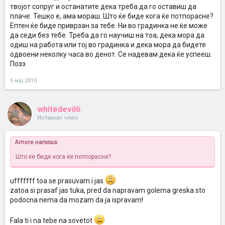
твојот сопруг и останатите дека треба да го оставиш да
плаче. Тешко е, ама мораш. Што ќе биде кога ќе потпорасне?
Ептен ќе биде приврзан за тебе. Ни во градинка не ќе може
да седи без тебе. Треба да го научиш на тоа, дека мора да
одиш на работа или тој во градинка и дека мора да бидете
одвоени неколку часа во денот. Се надевам дека ќе успееш.
Позз
5 мај 2010
whitedevil6
Истакнат член
Amore напиша:
Што ќе биде кога ќе потпорасне?
ufffffff toa se prasuvam i jas
zatoa si prasaf jas tuka, pred da napravam golema greska sto
podocna nema da mozam da ja ispravam!
Fala ti i na tebe na sovetot