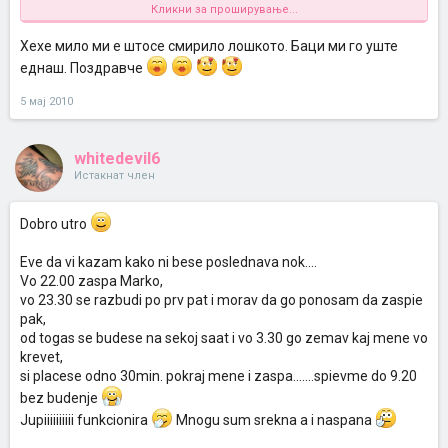
Кликни за проширување...
Fala ti i na tebe na sovetot
Хехе мило ми е штосе смирило лошкото. Баци ми го уште
I da vi se pofalam..od sabajle go pocnaf "tretmanot" "ostaj go da placi"
i dosega super ni odi
ja sum uporna i si se pravam nagluva a marko
еднаш. Поздравче
se smiruva koga ke vidi deka go ignoriram!! Se nadevam deka so
sekoj den se podobro ke ni bide...
5 мај 2010
Golem pozdrav do site
whitedevil6
Истакнат член
Dobro utro
Eve da vi kazam kako ni bese poslednava nok....
Vo 22.00 zaspa Marko,
vo 23.30 se razbudi po prv pat i morav da go ponosam da zaspie
pak,
od togas se budese na sekoj saat i vo 3.30 go zemav kaj mene vo
krevet,
si placese odno 30min. pokraj mene i zaspa.......spievme do 9.20
bez budenje
Jupiiiiiiiiii funkcionira
Mnogu sum srekna a i naspana