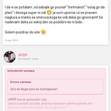
I da vi se pofalam..od sabajle go pocnaf "tretmanot" "ostaj go da
placi" i dosega super ni odi
ja sum uporna i si se pravam
nagluva a marko se smiruva koga ke vidi deka go ignoriram!! Se
nadevam deka so sekoj den se podobro ke ni bide...
Golem pozdrav do site
5 мај 2010
anije
Истакнат член
whitedevil6 напиша:
Amore напиша:
Што ќе биде кога ќе потпорасне?
ufffffff toa se prasuvam i jas
zatoa si prasaf jas tuka, pred da napravam golema greska sto
podocna nema da mozam da ja ispravam!