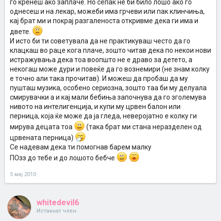
го кренеш ако заплаче. Но сепак не би било лошо ако го
однесеш и на лекар, можеби има грчеви или пак клинчиња,
кај брат ми и покрај разгаленоста откривме дека ги има и
двете.
И исто би ти советувала да не практикуваш често да го
клацкаш во раце кога плаче, зошто читав дека по некои нови
истражувања дека тоа воопшто не е драво за детето, а
некогаш може дури и повеќе да го вознемири (не знам колку
е точно али така прочитав). И можеш да пробаш да му
пушташ музика, особено сериозна, зошто таа би му делуала
смирувачки а и кај мали бебиња започнува да го зголемува
нивото на интелигенција, и купи му црвен балон или
перница, која ќе може да ја гледа, неверојатно е колку ги
мирува децата тоа
(така брат ми стана неразделен од
црвената перница)
Се надевам дека ти помогнав барем малку
ПОзз до тебе и до лошото бебче
5 мај 2010
whitedevil6
Истакнат член