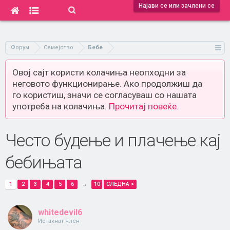
Најави се или зачлени се
Форум
Семејство
Бебе
Овој сајт користи колачиња неопходни за
неговото функционирање. Ако продолжиш да
го користиш, значи се согласуваш со нашата
употреба на колачиња.
Прочитај повеќе.
Често будење и плачење кај
бебињата
1
2
3
4
5
6
→
10
СЛЕДНА >
whitedevil6
Истакнат член