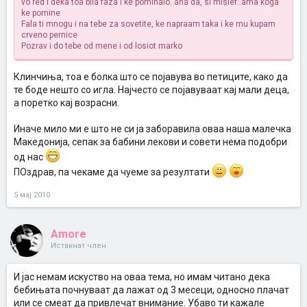
vo red i deka toa bila faza i ke pominalo..aha da, si mislef..ama koga
ke pomine
Fala ti mnogu i na tebe za sovetite, ke napraam taka i ke mu kupam
crveno pernice
Pozrav i do tebe od mene i od losiot marko
Клинчиња, тоа е болка што се појавува во петиците, како да
те боде нешто со игла. Најчесто се појавуваат кај мали деца,
а поретко кај возрасни.
Иначе мило ми е што не си ја заборавила оваа наша малечка
Македонија, сепак за бабини лекови и совети нема подобри
од нас
ПОздрав, па чекаме да чуеме за резултати
5 мај 2010
Amore
Истакнат член
И јас немам искуство на оваа тема, но имам читано дека
бебињата почнуваат да лажат од 3 месеци, односно плачат
или се смеат да привлечат внимание. Убаво ти кажале