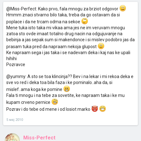
@Miss-Perfect: Kako prvo, fala mnogu za brziot odgovor
Hmmm znaci stvarno bilo taka, treba da go ostavam da si
poplace i da ne trcam odma na sekoe
Mene tuka isto taka mi vikaa ama jes ne im veruvam mnogu
zatoa sto ovde imaat totalno drug nacin na odgujuvanje na
bebinja a jas sepak sum si makendonce i si mislev podobro jas da
prasam tuka pred da napraam nekoja glupost
Ke napraam sega i jas taka i se nadevam deka i kaj nas ke upali
hihihi
Pozravce
@yummy: A sto se toa klincinja?? Bev i na lekar i mi rekoa deka e
sve vo red i deka toa bila faza i ke pominalo..aha da, si
mislef..ama koga ke pomine
Fala ti mnogu i na tebe za sovetite, ke napraam taka i ke mu
kupam crveno pernice
Pozrav i do tebe od mene i od losiot marko
5 мај 2010
Miss-Perfect