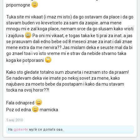
pripomogne
Tuka site mi vikaat (i maz mi isto) da go ostavam da place i da go
stavam buden vo krevetceto za sam da zaspie..ama mene
mnogu mi e zal koga place, nemam srce da go slusam kako vristi
i zajduva
Pa oni mi vikaat, e togas taka ke ti prai za inat..a jas
se prasuvam dali edno bebe od 8 meseci znae za inat i dali znae
mene extra da me nervira?? Jas mislam deka e seuste mal da bi
go znael toa i vo isto vreme mi e strav da nebide stvarno taka
koga ke potporasni
Kako sto gledate totalno sum zbuneta i neznam sto da praam!
Se nadevam deka vie imate po nekoj sovet za mene, kako
najubavo za moeto bebe da postapam i kako da mu stavam
tocka na ovoj horor??!
Fala odnapred
Poz od edna
mamicka
5 мај 2010
На
gjoker4e
му/ѝ се допаѓа ова.