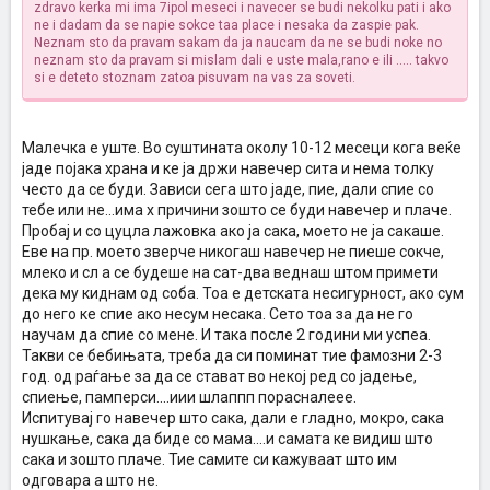
zdravo kerka mi ima 7ipol meseci i navecer se budi nekolku pati i ako
ne i dadam da se napie sokce taa place i nesaka da zaspie pak.
Neznam sto da pravam sakam da ja naucam da ne se budi noke no
neznam sto da pravam si mislam dali e uste mala,rano e ili ..... takvo
si e deteto stoznam zatoa pisuvam na vas za soveti.
Малечка е уште. Во суштината околу 10-12 месеци кога веќе
јаде појака храна и ке ја држи навечер сита и нема толку
често да се буди. Зависи сега што јаде, пие, дали спие со
тебе или не...има х причини зошто се буди навечер и плаче.
Пробај и со цуцла лажовка ако ја сака, моето не ја сакаше.
Еве на пр. моето зверче никогаш навечер не пиеше сокче,
млеко и сл а се будеше на сат-два веднаш штом примети
дека му киднам од соба. Тоа е детската несигурност, ако сум
до него ке спие ако несум несака. Сето тоа за да не го
научам да спие со мене. И така после 2 години ми успеа.
Такви се бебињата, треба да си поминат тие фамозни 2-3
год. од раѓање за да се стават во некој ред со јадење,
спиење, памперси....иии шлаппп порасналеее.
Испитувај го навечер што сака, дали е гладно, мокро, сака
нушкање, сака да биде со мама....и самата ке видиш што
сака и зошто плаче. Тие самите си кажуваат што им
одговара а што не.