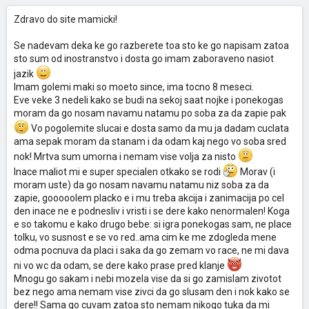
Zdravo do site mamicki!
Se nadevam deka ke go razberete toa sto ke go napisam zatoa
sto sum od inostranstvo i dosta go imam zaboraveno nasiot
jazik
Imam golemi maki so moeto since, ima tocno 8 meseci.
Eve veke 3 nedeli kako se budi na sekoj saat nojke i ponekogas
moram da go nosam navamu natamu po soba za da zapie pak
Vo pogolemite slucai e dosta samo da mu ja dadam cuclata
ama sepak moram da stanam i da odam kaj nego vo soba sred
nok! Mrtva sum umorna i nemam vise volja za nisto
Inace maliot mi e super specialen otkako se rodi
Morav (i
moram uste) da go nosam navamu natamu niz soba za da
zapie, gooooolem placko e i mu treba akcija i zanimacija po cel
den inace ne e podnesliv i vristi i se dere kako nenormalen! Koga
e so takomu e kako drugo bebe: si igra ponekogas sam, ne place
tolku, vo susnost e se vo red..ama cim ke me zdogleda mene
odma pocnuva da placi i saka da go zemam vo race, ne mi dava
ni vo wc da odam, se dere kako prase pred klanje
Mnogu go sakam i nebi mozela vise da si go zamislam zivotot
bez nego ama nemam vise zivci da go slusam den i nok kako se
dere!! Sama go cuvam zatoa sto nemam nikogo tuka da mi