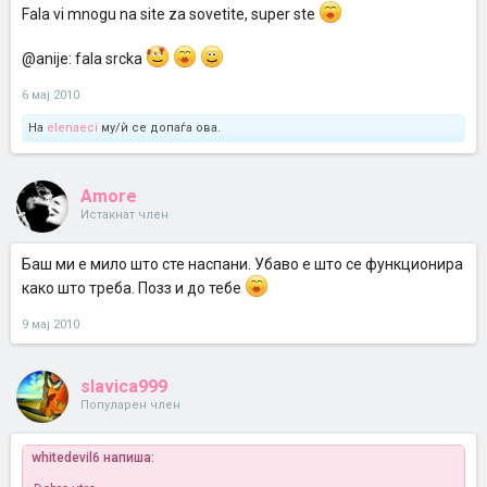
Fala vi mnogu na site za sovetite, super ste
@anije: fala srcka
6 мај 2010
На
elenaeci
му/ѝ се допаѓа ова.
Amore
Истакнат член
Баш ми е мило што сте наспани. Убаво е што се функционира
како што треба. Позз и до тебе
9 мај 2010
slavica999
Популарен член
whitedevil6 напиша: