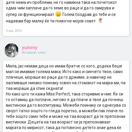
дете нема ич проблеми, не го навикна така на почетокот
одма чим заплаче да го земе во раце и да го смирува и
супер си функционираат
Голем поздрав до тебе и се
надевам бар малку ќе ти помогне мојов совет.
5 мај 2010
yummy
Истакнат член
Мила, јас немам деца но имам братче со кого, додека беше
мал си имавме голема мака. Исто како и синчето твое, само
плачеше, мораше во раце да го држиме, а навечер не
заспиваше никако поинаку освен на стомакот на мајка ми, па
таа мораше да спие седната!
Но како што ти кажа Miss Perfect, така сторивме и ние. Ќе си
го оставиш да поплаче, негово е да плаче а твое да почнеш
вистински да го воспитуваш. Можеби поинаку се однесува со
својот татко зошто го гледа поретко, а можеби пак плаче по
тебе зошто само тебе и може на таа возраст да те препознае
вистински. Децата на таа возраст си ја препознаваат
мајката по мирисот, така да потсвесно детето знае дека ќе