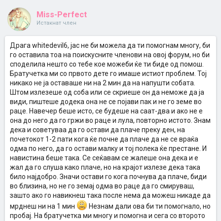
Miss-Perfect
Истакнат член
Драга whitedevil6, јас не би можела да ти помогнам многу, би
го оставила тоа на поискусните членови на овој форум, но би
споделила нешто со тебе кое можеби ќе ти биде од помош.
Братучетка ми со првото дете го имаше истиот проблем. Тој
никако не ја оставаше ни на 2 мин да на напушти собата.
Штом излезеше од соба или се скриеше он да неможе да ја
види, пиштеше додека она не се појави пак и не го земе во
раце. Навечер беше исто, се будеше на саат-два и ако не е
она до него да го гржи во раце и лула, повторно истото. Знам
дека и советуваа да го остави да плаче преку ден, на
почетокот 1-2 пати кога ќе почне да плаче да не се враќа
одма по него, да го остави малку и тој полека ќе престане. И
навистина беше така. Се сеќавам се жалеше она дека и е
жал да го слуша како плаче, но на крајот излезе дека така
било најдобро. Значи остави го кога почнува да плаче, биди
во близина, но не го земај одма во раце да го смируваш,
зашто ако го навикнеш така после нема да можеш никаде да
мрднеш ни на 1 мин
Незнам дали ова би ти помогнало, но
пробај. На братучетка ми многу и помогна и сега со второто