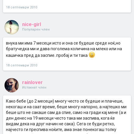
18 септември 2010
nice-girl
Популарен член
внука ми има 7 месеци исто и она се будеше среде ноќ,но
братучедка ми и дава поголема количина на млеко или на
кашичка пред да заспие..пробај и ти така
18 септември 2010
rainlover
Истакнат член
Како бебе (до 2 месеци) многу често се будеше и плачеше,
некогаш и на саат време, беше многу напорно, а најтешко ми
беше што не сакаше сам да спие, само на гради кај мене (а и
ден денес на 19 месеци често така ми заспива, кога ќе
видам дека на друг начин не сака). Сега се буди ретко,
најчесто ги преспива ноќите, ама знае понекогаш толку