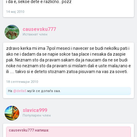
i da e, sekoe dete e razlicno.. pozz
14 мај 2010
causevsku777
Истакнат член
zdravo kerka mi ima 7ipol meseci i navecer se budi nekolku pati i
ako ne i dadam da se napie sokce taa place i nesaka da zaspie
pak. Neznam sto da pravam sakam da ja naucam da ne se budi
noke no neznam sto da pravam si mislam dali e uste mala,rano e
ili ..... takvo si e deteto stoznam zatoa pisuvam na vas za soveti.
18 септември 2010
На
@della5
му/ѝ се допаѓа ова.
slavica999
Популарен член
causevsku777 напиша: