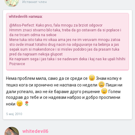
Истакнат член
whitedevil6 напиша:
@Miss-Perfect: Kako prvo, fala mnogu za brziot odgovor
Hmmm znaci stvarno bilo taka, treba da go ostavam da si poplace i
da ne trcam odma na sekoe
Mene tuka isto taka mi vikaa ama jes ne im veruvam mnogu zatoa
sto ovde imaat totalno drug nacin na odgujuvanje na bebinja a jas
sepak sum si makendonce i si mislev podobro jas da prasam tuka
pred da napraam nekoja glupost
Ke napraam sega i jas taka i se nadevam deka i kaj nas ke upali hihihi
Pozravce
Нема проблем мила, само да се среди се
Знам колку е
тешко кога си хронично не наспана со недели
Пиши ни
дали успеало, ако не ќе бараме друго решение
Голем
поздрав до тебе и се надевам набрзо и добро проспиени
ноќи
5 мај 2010
whitedevil6