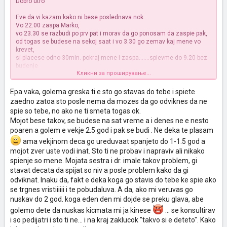
Dobro utro
Eve da vi kazam kako ni bese poslednava nok....
Vo 22.00 zaspa Marko,
vo 23.30 se razbudi po prv pat i morav da go ponosam da zaspie pak,
od togas se budese na sekoj saat i vo 3.30 go zemav kaj mene vo
krevet,
si placese odno 30min. pokraj mene i zaspa.......spievme do 9.20 bez
budenje
Кликни за проширување...
Jupiiiiiiiiii funkcionira
Mnogu sum srekna a i naspana
Fala vi mnogu na site za sovetite, super ste
Epa vaka, golema greska ti e sto go stavas do tebe i spiete
zaedno zatoa sto posle nema da mozes da go odviknes da ne
@anije: fala srcka
spie so tebe, no ako ne ti smeta togas ok.
Mojot bese takov, se budese na sat vreme a i denes ne e nesto
poaren a golem e vekje 2.5 god i pak se budi . Ne deka te plasam
ama vekjinom deca go ureduvaat spanjeto do 1-1.5 god a
mojot zver uste vodi inat. Sto ti ne probav i napraviv ali nikako
spienje so mene. Mojata sestra i dr. imale takov problem, gi
stavat decata da spijat so niv a posle problem kako da gi
odviknat. Inaku da, fakt e deka koga go stavis do tebe ke spie ako
se trgnes vristiiiiii i te pobudaluva. A da, ako mi veruvas go
nuskav do 2 god. koga eden den mi dojde se preku glava, abe
golemo dete da nuskas kicmata mi ja kinese
... se konsultirav
i so pedijatri i sto ti ne... i na kraj zaklucok "takvo si e deteto". Kako