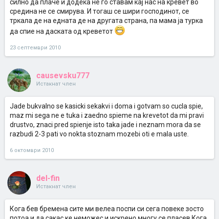
силно да плаче и додека не го ставам кај нас на кревет во
средина не се смирува. И тогаш се шири господинот, се
тркала де на едната де на другата страна, па мама ја турка
да спие на даската од креветот
23 септември 2010
causevsku777
Истакнат член
Jade bukvalno se kasicki sekakvi i doma i gotvam so cucla spie,
maz mi sega ne e tuka i zaedno spieme na krevetot da mi pravi
drustvo, znaci pred spienje isto taka jade i neznam mora da se
razbudi 2-3 pati vo nokta stoznam mozebi oti e mala uste.
6 октомври 2010
del-fin
Истакнат член
Кога бев бремена сите ми велеа поспи си сега повеке зосто
потоа и да сакас ке неможес и искрено многу се пласев.Кога